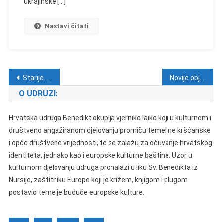
ukrajinske […]
Nastavi čitati
Navigacija objava
Starije objave
Novije objave
O UDRUZI:
Hrvatska udruga Benedikt okuplja vjernike laike koji u kulturnom i
društveno angažiranom djelovanju promiču temeljne kršćanske
i opće društvene vrijednosti, te se zalažu za očuvanje hrvatskog
identiteta, jednako kao i europske kulturne baštine. Uzor u
kulturnom djelovanju udruga pronalazi u liku Sv. Benedikta iz
Nursije, zaštitniku Europe koji je križem, knjigom i plugom
postavio temelje buduće europske kulture.