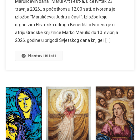
Marulićevih dana i Marul Art Fest-a, u četvrtak 23.
travnja 2026., s početkom u 12,00 sati, otvorena je
izložba ”Marulićevoj Juditi u čast”. Izložba koju
organizira Hrvatska udruga Benedikt otvorena je u
atriju Gradske knjižnice Marko Marulić do 10. svibnja
2026. godine u prigodi Svjetskog dana knjige i […]
Nastavi čitati