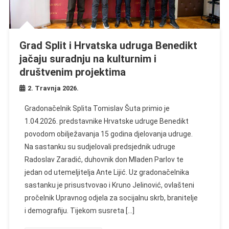
Grad Split i Hrvatska udruga Benedikt
jačaju suradnju na kulturnim i
društvenim projektima
2. Travnja 2026.
Gradonačelnik Splita Tomislav Šuta primio je
1.04.2026. predstavnike Hrvatske udruge Benedikt
povodom obilježavanja 15 godina djelovanja udruge.
Na sastanku su sudjelovali predsjednik udruge
Radoslav Zaradić, duhovnik don Mladen Parlov te
jedan od utemeljitelja Ante Lijić. Uz gradonačelnika
sastanku je prisustvovao i Kruno Jelinović, ovlašteni
pročelnik Upravnog odjela za socijalnu skrb, branitelje
i demografiju. Tijekom susreta […]