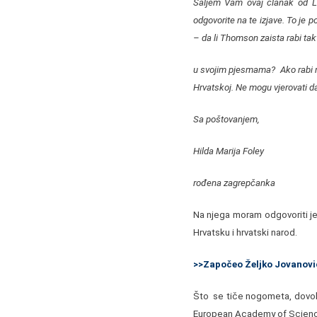
Šaljem Vam ovaj članak od L
odgovorite na te izjave. To je
– da li Thomson zaista rabi takv
u svojim pjesmama? Ako rabi ra
Hrvatskoj. Ne mogu vjerovati da
Sa poštovanjem,
Hilda Marija Foley
rođena zagrepčanka
Na njega moram odgovoriti je
Hrvatsku i hrvatski narod.
>>Započeo Željko Jovanovi
Što se tiče nogometa, dovolj
European Academy of Sciences