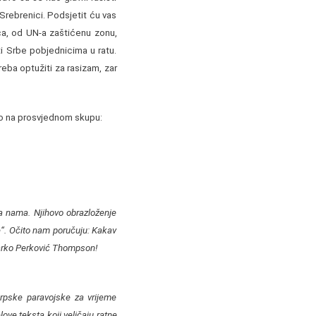
 Srebrenici. Podsjetit ću vas
ća, od UN-a zaštićenu zonu,
ti Srbe pobjednicima u ratu.
eba optužiti za rasizam, zar
ao na prosvjednom skupu:
 nama. Njihovo obrazloženje
e“. Očito nam poručuju: Kakav
Marko Perković Thompson!
rpske paravojske za vrijeme
ove teksta koji veličaju ratne