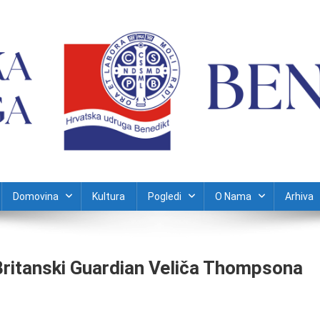
Domovina
Kultura
Pogledi
O Nama
Arhiva
Britanski Guardian Veliča Thompsona