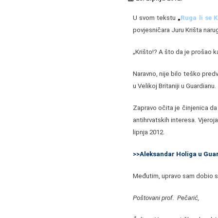
U svom tekstu
„
Ruga li se K
povjesničara Juru Krišta
naru
„Krišto!? A što da je prošao k
Naravno, nije bilo teško pred
u Velikoj Britaniji u Guardianu.
Zapravo očita je činjenica da 
antihrvatskih interesa. Vjeroj
lipnja 2012.
>>Aleksandar Holiga u Gua
Međutim, upravo sam dobio sl
Poštovani prof. Pečarić,