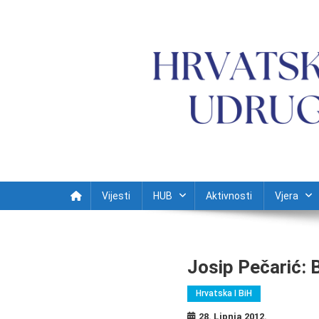
Preskočite na sadržaj
Vijesti
HUB
Aktivnosti
Vjera
Josip Pečarić: 
Hrvatska I BiH
28. Lipnja 2012.