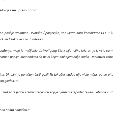
ail koji sam upravo dobio:
o poslije utakmice Hrvatska Španjolska, već ujutro sam kontaktirao UEF-u k
k sudi također i za Bundesligu.
đenje, moje je mišljenje da Wolfgang Stark nije toliko kriv, on je izvršio sam
 odmah poslije suspendirali da ne bi kojim slučajem dalje sudio. Operativni zahva
a, Ukrajini je poništen čisti gol!!! Tu također sudac nije vidio ništa, pa se pita
o su gledali???
je. Izrekao je jednu sramnu rečenicu koji je njemački reporter rekao u eter da su
treba nešto nadodati??