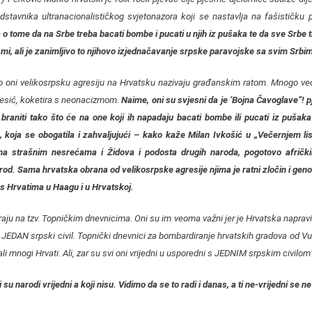
edstavnika ultranacionalističkog svjetonazora koji se nastavlja na fašističku 
 o tome da na Srbe treba bacati bombe i pucati u njih iz pušaka te da sve Srbe t
smi, ali je zanimljivo to njihovo izjednačavanje srpske paravojske sa svim Srbi
to oni velikosrpsku agresiju na Hrvatsku nazivaju građanskim ratom. Mnogo veći
Mesić, koketira s neonacizmom.
Naime, oni su svjesni da je ‘Bojna Čavoglave“! pj
raniti tako što će na one koji ih napadaju bacati bombe ili pucati iz pušaka
 koja se obogatila i zahvaljujući – kako kaže Milan Ivkošić u „Večernjem l
na strašnim nesrećama i Židova i podosta drugih naroda, pogotovo afričkih
d. Sama hrvatska obrana od velikosrpske agresije njima je ratni zločin i geno
s Hrvatima u Haagu i u Hrvatskoj.
raju na tzv. Topničkim dnevnicima. Oni su im veoma važni jer je Hrvatska naprav
 JEDAN srpski civil. Topnički dnevnici za bombardiranje hrvatskih gradova od V
li mnogi Hrvati. Ali, zar su svi oni vrijedni u usporedni s JEDNIM srpskim civilom
i su narodi vrijedni a koji nisu. Vidimo da se to radi i danas, a ti ne-vrijedni se ne