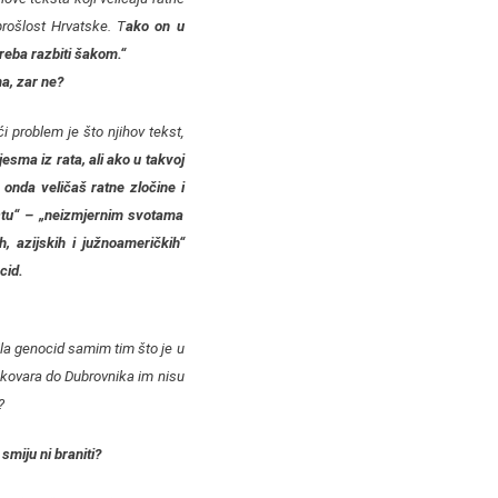
prošlost Hrvatske. T
ako on u
reba razbiti šakom.“
ma, zar ne?
 problem je što njihov tekst,
esma iz rata, ali ako u takvoj
 onda veličaš ratne zločine i
istu“ – „neizmjernim svotama
, azijskih i južnoameričkih“
cid.
ila genocid samim tim što je u
ukovara do Dubrovnika im nisu
?
 smiju ni braniti?