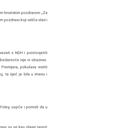
rim hrvatskim pozdravom „Za
pozdravu koji veliča slavi i
vezati s NDH i poistovjetiti
 bedastoće nije ni obazirao.
 Premijera, pokušava vratiti
, ta riječ je bila u imenu i
Foley, uopće i pomisli da u
vo su se kao glavni rasisti