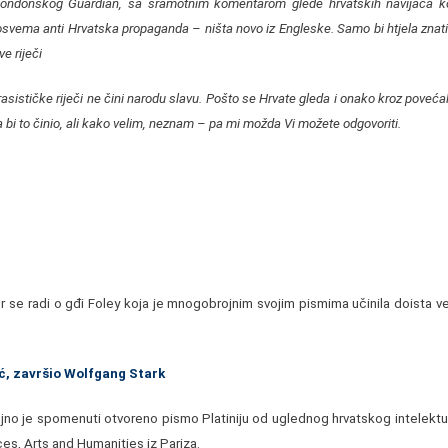
ondonskog Guardian, sa sramotnim komentarom glede hrvatskih navijača 
 posvema anti Hrvatska propaganda – ništa novo iz Engleske. Samo bi htjela znat
e riječi
sističke riječi ne čini narodu slavu. Pošto se Hrvate gleda i onako kroz poveća
 bi to činio, ali kako velim, neznam – pa mi možda Vi možete odgovoriti.
r se radi o gđi Foley koja je mnogobrojnim svojim pismima učinila doista 
ć, završio Wolfgang Stark
no je spomenuti otvoreno pismo Platiniju od uglednog hrvatskog intelektua
, Arts and Humanities iz Pariza.