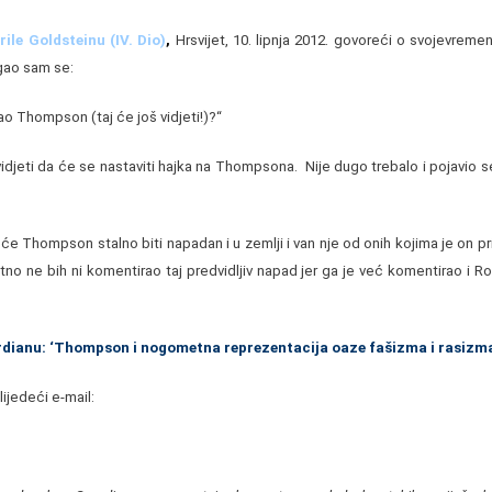
rile Goldsteinu (IV. Dio)
,
Hrsvijet, 10. lipnja 2012. govoreći o svojevrem
gao sam se:
ao Thompson (taj će još vidjeti!)?“
vidjeti da će se nastaviti hajka na Thompsona. Nije dugo trebalo i pojavio 
će Thompson stalno biti napadan i u zemlji i van nje od onih kojima je on prij
atno ne bih ni komentirao taj predvidljiv napad jer ga je već komentirao i Ro
rdianu: ‘Thompson i nogometna reprezentacija oaze fašizma i rasizma
ijedeći e-mail: