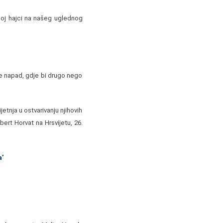
enoj hajci na našeg uglednog
se napad, gdje bi drugo nego
etnja u ostvarivanju njihovih
bert Horvat na Hrsvijetu, 26.
’