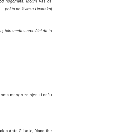
kod nogometa. Molim Vas da
i – pošto ne živim u Hrvatskoj
lo, tako nešto samo čini štetu
veoma mnogo za njenu i našu
lca Anta Glibote, člana the