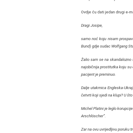
Ovdje ću dati jedan drugi e-m
Dragi Josipe,
samo noć koju nisam prospava
Bund) gdje sudac Wolfgang Star
Žalio sam se na skandalozno su
najobičnija prostitutka koju su
pacijent je preminuo.
Dalje utakmica Engleska-Ukrajin
četvrti koji sjedi na klupi? U št
Michel Platini je leglo korupci
Arschlöscher”.
Zar na ovu uvrijedljivu poruku 