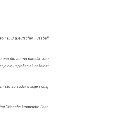
ao i DFB (Deutscher Fussball
o ono što su mu naredili, kao
t je bio uspješan ali nažalost
m što su sudci s linije i onaj
 zitat “Manche kroatische Fans