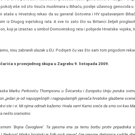
eli pokolj više od sto tisuća muslimana u Bihaću, poslije užasnog genocida u
jni ataše u Hrvatskoj rekao da su general Gotovina i HV spašavanjem Biha
nim iz Drugog svjetskog rata. A sve to zato što su Britanci željeli proglasi
, koji je izrastao u simbol Domovinskog rata i pobjede Hrvatske vojske, tr
vno, nisu zabranili ulazak u EU. Podsjeti ću vas što sam tom prigodom rek
arića s prosvjednog skupa u Zagrebu 9. listopada 2009.
aska Marku Perkoviću Thompsonu u Švicarsku i Europsku Uniju poruka svima
on „jedan je od najuspješnijih i najpopularnijih pjevača hrvatske glazbene scen
 takvi ste i vi. Mi njima odmah kažemo: Hvala vam! Kamo sreće da smo svi kao 
ta nešto sramotno:
esmom ‘Bojna Čavoglave’. Ta pjesma ima za temu borbu protiv pripadnika s
 Perković Marko hrvatski je folk-rock pjevač čije pjesme djelomice sadrže dijel