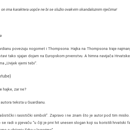
da on ima karaktera uopće ne bi se služio ovakvim skandaloznim riječima!
a
uardianu povezuju nogomet i Thompsona. Hajka na Thompsona traje najman
tavi tako sjajan dojam na Europskom prvenstvu. A himna navijača Hrvats
 „Uvijek vjerni tebi“.
utube}
 hajke, zar ne?
 autora teksta u Guardianu.
šistički i rasistički simboli”. Zapravo i ne znam što je autor pod tim misli
e radi o pjevaču “u čiji je prvi hit unesen slogan koji su koristili hrvatski faši
me o ubijanju Srba u logorima”.