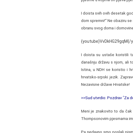
I doista svih ovih desetak g
dom spremni!“ Ne obaziru se n
obranu svog doma i domovine
{youtube}VvDkHG29gqM{/y
I doista su ustaše koristili 
današnju državu s njom, ali 
Istina, u NDH se koristio i h
hrvatsko-srpski jezik. Zaprav
Nezavisne države Hrvatske!
Meni je znakovito to da čak 
Thompsonovim pjesmama ima
Pa nedavno smo poslali pism