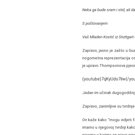
Neka ga bude sram i stid, ali 
S poštovanjem
Vaš Mladen Kostić iz Stuttgart-
Zapravo, jasno je zašto u G
nogometna reprezentacija os
je upravo Thompsonova pjesma
{youtube}7qKyUdo7iIw{/yo
Jadan im učinak dugogodišnje
Zapravo, zanimljive su tvrdnje
On kaže kako “mogu vidjeti fa
imamo u njegovoj tvrdnji kako s
pjesme u kojima on pjeva pjes