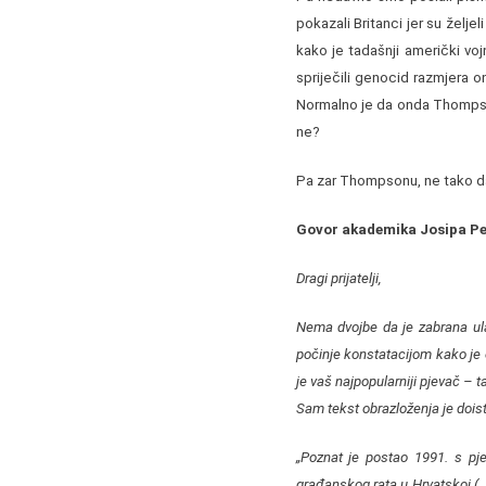
pokazali Britanci jer su želj
kako je tadašnji američki vo
spriječili genocid razmjera o
Normalno je da onda Thompson
ne?
Pa zar Thompsonu, ne tako da
Govor akademika Josipa Peč
Dragi prijatelji,
Nema dvojbe da je zabrana ul
počinje konstatacijom kako je 
je vaš najpopularniji pjevač –
Sam tekst obrazloženja je dois
„Poznat je postao 1991. s pj
građanskog rata u Hrvatskoj (…)