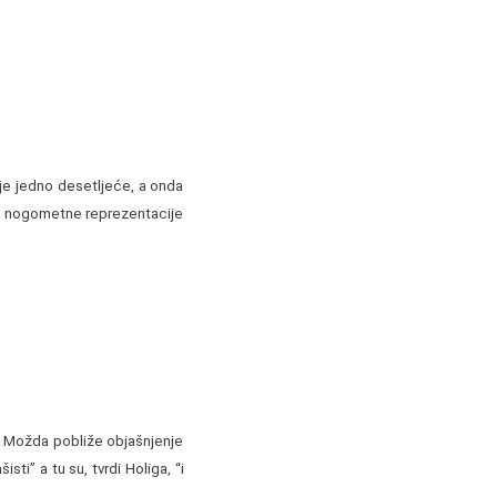
je jedno desetljeće, a onda
ke nogometne reprezentacije
o. Možda pobliže objašnjenje
sti” a tu su, tvrdi Holiga, “i