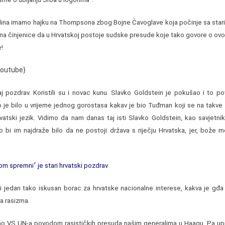
odina imamo hajku na Thompsona zbog Bojne Čavoglave koja počinje sa sta
a činjenice da u Hrvatskoj postoje sudske presude koje tako govore o ovom 
!
outube}
taj pozdrav. Koristili su i novac kunu. Slavko Goldstein je pokušao i to po
to je bilo u vrijeme jednog gorostasa kakav je bio Tuđman koji se na takve
rvatski jezik. Vidimo da nam danas taj isti Slavko Goldstein, kao savjetnik
o bi im najdraže bilo da ne postoji država s riječju Hrvatska, jer, bože moj
>>Sud utvrdio: Pozdrav ׳Za dom spremni׳ je stari hrvatski pozdrav
i jedan tako iskusan borac za hrvatske nacionalne interese, kakva je gđa 
 rasizma.
o VS UN-a povodom rasističkih presuda našim generalima u Haagu. Pa upra