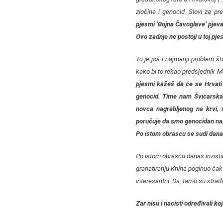
zločine i genocid. Slovi za pr
pjesmi ‘Bojna Čavoglave’ pjeva
Ovo zadnje ne postoji u toj pje
Tu je još i najmanji problem š
kako bi to rekao predsjednik 
pjesmi kažeš da će se Hrvati b
genocid. Time nam Švicarska,
novca nagrabljenog na krvi, 
poručuje da smo genocidan naro
Po istom obrascu se sudi dana
Po istom obrascu danas inzisti
granatiranju Knina poginuo čak
interesantni. Da, tamo su strada
Zar nisu i nacisti određivali koj