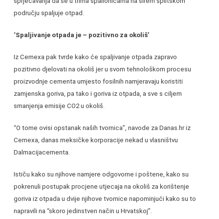
sprječavanja da se u trima spalionicama na širem splitskom
području spaljuje otpad.
‘Spaljivanje otpada je – pozitivno za okoliš’
Iz Cemexa pak tvrde kako će spaljivanje otpada zapravo
pozitivno djelovati na okoliš jer u svom tehnološkom procesu
proizvodnje cementa umjesto fosilnih namjeravaju koristiti
zamjenska goriva, pa tako i goriva iz otpada, a sve s ciljem
smanjenja emisije CO2 u okoliš.
“O tome ovisi opstanak naših tvornica”, navode za Danas.hr iz
Cemexa, danas meksičke korporacije nekad u vlasništvu
Dalmacijacementa.
Ističu kako su njihove namjere odgovorne i poštene, kako su
pokrenuli postupak procjene utjecaja na okoliš za korištenje
goriva iz otpada u dvije njihove tvornice napominjući kako su to
napravili na “skoro jedinstven način u Hrvatskoj”.