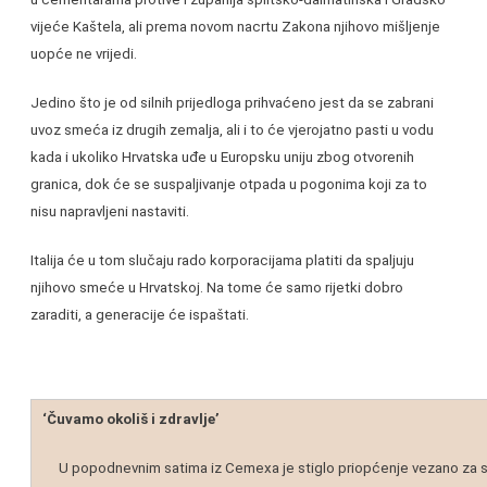
vijeće Kaštela, ali prema novom nacrtu Zakona njihovo mišljenje
uopće ne vrijedi.
Jedino što je od silnih prijedloga prihvaćeno jest da se zabrani
uvoz smeća iz drugih zemalja, ali i to će vjerojatno pasti u vodu
kada i ukoliko Hrvatska uđe u Europsku uniju zbog otvorenih
granica, dok će se suspaljivanje otpada u pogonima koji za to
nisu napravljeni nastaviti.
Italija će u tom slučaju rado korporacijama platiti da spaljuju
njihovo smeće u Hrvatskoj. Na tome će samo rijetki dobro
zaraditi, a generacije će ispaštati.
‘Čuvamo okoliš i zdravlje’
U popodnevnim satima iz Cemexa je stiglo priopćenje vezano za su