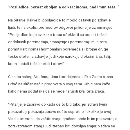
‘Posljedice: porast oboljenja od karcinoma, pad imuniteta…’
Na pitanje, kakve bi posljedice to moglo ostaviti po zdravlje
ljudi, te na okoliš, profesorov odgovor prilično je uznemirujuć:
“Posljedice koje svakako treba očekivati su porast teških
endokrinih poremećaja, smanjenje i poremećaji imuniteta,
porast karcinoma i hormonalnih poremećaja i brojne druge
teške štete na zdravlje ljudi koje uzrokuju dioksini, živa, talij,
krom i ostali teški metali i otrovi”.
Članica našeg Stručnog tima i predsjednica Eko Zadra Atana
Grbić na sličan način progovara o ovoj temi. Grbić nam kaže
kako nema podataka da se neće narušiti kvaliteta zraka.
“Pitanje je zapravo do kada će to biti tako, jer zdravstveni
pokazatelji pokazuju upravo nešto suprotno i ukoliko je ovoj
Vladi u interesu da zaštiti svoje građane onda bi im pokazatelj o
zdravstvenom stanju ljudi trebao biti dovoljan smjer. Nadam se