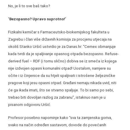
No, je li to sve baš tako?
‘Bezopasno? Upravo suprotno!’
Fizikalni kemičar s Farmaceutsko-biokemijskog fakulteta u
Zagrebu i član više državnih komisija za procjenu utjecaja na
okoliš Stanko Uršić ustvrdio je za Danas.hr: “Cemex obmanjuje
kada tvrdi da je spaljivanje opasnog otpada bezopasno. Refuse-
derived fuel – RDF (i tomu slično) dobiva se iz smeća iz kojega
nije izdvojen opasni komunalni otpad! Uostalom, namjere su
očite i iz činjenice da su htjeli spaljivati i istrošene željezničke
pragove koji jesu opasni otpad. Građani nemaju nikada uvid, niti
će ga ikada imati, što se stvarno spaljuje. To bi samo po sebi,
trebao biti dovoljan razlog za zabranu”, istaknuo nam je u
pisanom odgovoru Uršić.
Profesor posebno napominje kako “sva ta zamjenska goriva,
svako na način određen sastavom, dovode do povećanih