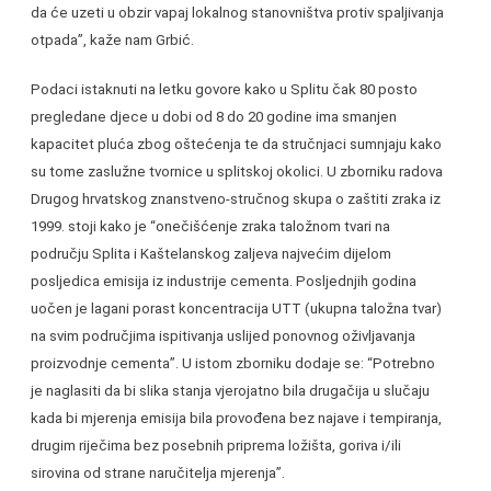
da će uzeti u obzir vapaj lokalnog stanovništva protiv spaljivanja
otpada”, kaže nam Grbić.
Podaci istaknuti na letku govore kako u Splitu čak 80 posto
pregledane djece u dobi od 8 do 20 godine ima smanjen
kapacitet pluća zbog oštećenja te da stručnjaci sumnjaju kako
su tome zaslužne tvornice u splitskoj okolici. U zborniku radova
Drugog hrvatskog znanstveno-stručnog skupa o zaštiti zraka iz
1999. stoji kako je “onečišćenje zraka taložnom tvari na
području Splita i Kaštelanskog zaljeva najvećim dijelom
posljedica emisija iz industrije cementa. Posljednjih godina
uočen je lagani porast koncentracija UTT (ukupna taložna tvar)
na svim područjima ispitivanja uslijed ponovnog oživljavanja
proizvodnje cementa”. U istom zborniku dodaje se: “Potrebno
je naglasiti da bi slika stanja vjerojatno bila drugačija u slučaju
kada bi mjerenja emisija bila provođena bez najave i tempiranja,
drugim riječima bez posebnih priprema ložišta, goriva i/ili
sirovina od strane naručitelja mjerenja”.