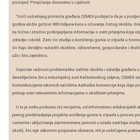
prosvjed. Priopćenje donosimo u cijelosti:
“Uoči sutrašnjeg protesta građana CEMEX podsjeća da je u posljed
godina uložio gotovo 900 milijuna kuna u očuvanje čistog okoliša. Gr
na točne i stručno potkrijepljene informacije o svim pitanjima koja ut
zdravlje i okoliš. Zato će studija o korištenju goriva iz otpada u tvorni
Sv. Kajo detaljno razraditi okolišne, zdravstvene, gospodarske i druš
užu i širu zajednicu.
Svjestan važnosti problematike zaštite okoliša i zdravlja građana u 
desetljećima živi u industrijskoj zoni Kaštelanskog zaljeva, CEMEX se
komunikacijama rukovodi načelima Aarhuške konvencije koja daje pra
pristup svim relevantnim informacijama o okolišnim pitanjima.
U tu je svrhu poduzeo niz inicijativa, od informativno-edukacijskih a
javnog predstavljanja projekta uvođenja goriva iz otpada u proces pr
cementa i uključivanja zainteresirane javnosti u izradu sadržaja studij
okoliš, što nije zakonom propisana obaveza, niti je uobičajena praksa