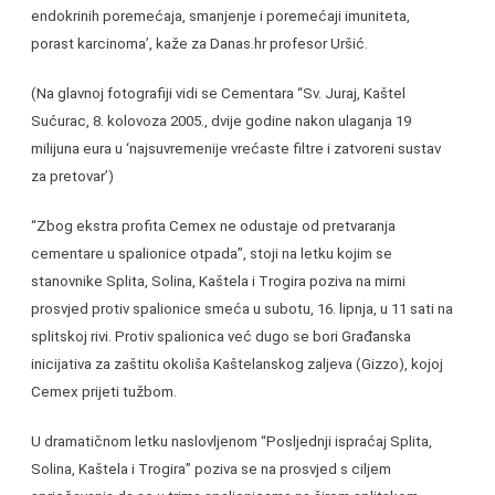
endokrinih poremećaja, smanjenje i poremećaji imuniteta,
porast karcinoma’, kaže za Danas.hr profesor Uršić.
(Na glavnoj fotografiji vidi se Cementara “Sv. Juraj, Kaštel
Sućurac, 8. kolovoza 2005., dvije godine nakon ulaganja 19
milijuna eura u ‘najsuvremenije vrećaste filtre i zatvoreni sustav
za pretovar’)
“Zbog ekstra profita Cemex ne odustaje od pretvaranja
cementare u spalionice otpada”, stoji na letku kojim se
stanovnike Splita, Solina, Kaštela i Trogira poziva na mirni
prosvjed protiv spalionice smeća u subotu, 16. lipnja, u 11 sati na
splitskoj rivi. Protiv spalionica već dugo se bori Građanska
inicijativa za zaštitu okoliša Kaštelanskog zaljeva (Gizzo), kojoj
Cemex prijeti tužbom.
U dramatičnom letku naslovljenom “Posljednji ispraćaj Splita,
Solina, Kaštela i Trogira” poziva se na prosvjed s ciljem