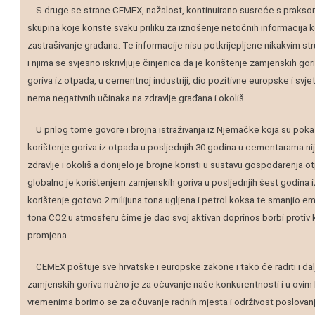
S druge se strane CEMEX, nažalost, kontinuirano susreće s praks
skupina koje koriste svaku priliku za iznošenje netočnih informacija ko
zastrašivanje građana. Te informacije nisu potkrijepljene nikakvim s
i njima se svjesno iskrivljuje činjenica da je korištenje zamjenskih go
goriva iz otpada, u cementnoj industriji, dio pozitivne europske i svj
nema negativnih učinaka na zdravlje građana i okoliš.
U prilog tome govore i brojna istraživanja iz Njemačke koja su poka
korištenje goriva iz otpada u posljednjih 30 godina u cementarama n
zdravlje i okoliš a donijelo je brojne koristi u sustavu gospodarenja
globalno je korištenjem zamjenskih goriva u posljednjih šest godina 
korištenje gotovo 2 milijuna tona ugljena i petrol koksa te smanjio emis
tona CO2 u atmosferu čime je dao svoj aktivan doprinos borbi protiv 
promjena.
CEMEX poštuje sve hrvatske i europske zakone i tako će raditi i da
zamjenskih goriva nužno je za očuvanje naše konkurentnosti i u ovim 
vremenima borimo se za očuvanje radnih mjesta i održivost poslovanj