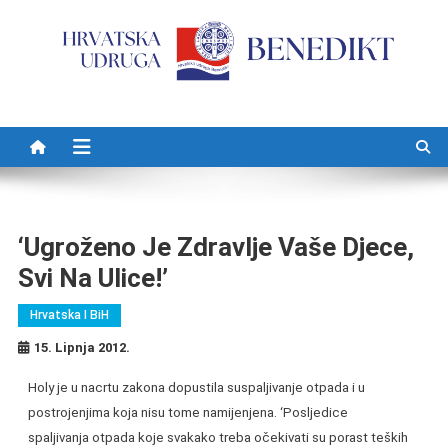
Preskočite na sadržaj
‘Ugroženo Je Zdravlje Vaše Djece,
Svi Na Ulice!’
Hrvatska I BiH
15. Lipnja 2012.
Holy je u nacrtu zakona dopustila suspaljivanje otpada i u
postrojenjima koja nisu tome namijenjena. ‘Posljedice
spaljivanja otpada koje svakako treba
očekivati su porast teških