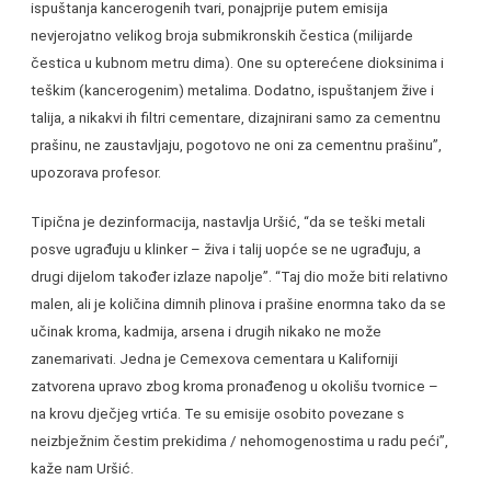
ispuštanja kancerogenih tvari, ponajprije putem emisija
nevjerojatno velikog broja submikronskih čestica (milijarde
čestica u kubnom metru dima). One su opterećene dioksinima i
teškim (kancerogenim) metalima. Dodatno, ispuštanjem žive i
talija, a nikakvi ih filtri cementare, dizajnirani samo za cementnu
prašinu, ne zaustavljaju, pogotovo ne oni za cementnu prašinu”,
upozorava profesor.
Tipična je dezinformacija, nastavlja Uršić, “da se teški metali
posve ugrađuju u klinker – živa i talij uopće se ne ugrađuju, a
drugi dijelom također izlaze napolje”. “Taj dio može biti relativno
malen, ali je količina dimnih plinova i prašine enormna tako da se
učinak kroma, kadmija, arsena i drugih nikako ne može
zanemarivati. Jedna je Cemexova cementara u Kaliforniji
zatvorena upravo zbog kroma pronađenog u okolišu tvornice –
na krovu dječjeg vrtića. Te su emisije osobito povezane s
neizbježnim čestim prekidima / nehomogenostima u radu peći”,
kaže nam Uršić.