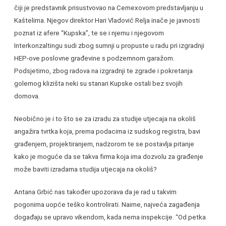
čiji je predstavnik prisustvovao na Cemexovom predstavljanju u
Kaštelima. Njegov direktor Hari Vladović Relja inače je javnosti
poznat iz afere “Kupska”, te se i njemu i njegovom
Interkonzaltingu sudi zbog sumnji u propuste u radu pri izgradnji
HEP-ove poslovne građevine s podzemnom garažom.
Podsjetimo, zbog radova na izgradnji te zgrade i pokretanja
golemog klizišta neki su stanari Kupske ostali bez svojih
domova.
Neobično je i to što se za izradu za studije utjecaja na okoliš
angažira tvrtka koja, prema podacima iz sudskog registra, bavi
građenjem, projektiranjem, nadzorom te se postavlja pitanje
kako je moguće da se takva firma koja ima dozvolu za građenje
može baviti izradama studija utjecaja na okoliš?
Antana Grbić nas također upozorava da je rad u takvim
pogonima uopće teško kontrolirati. Naime, najveća zagađenja
događaju se upravo vikendom, kada nema inspekcije. “Od petka