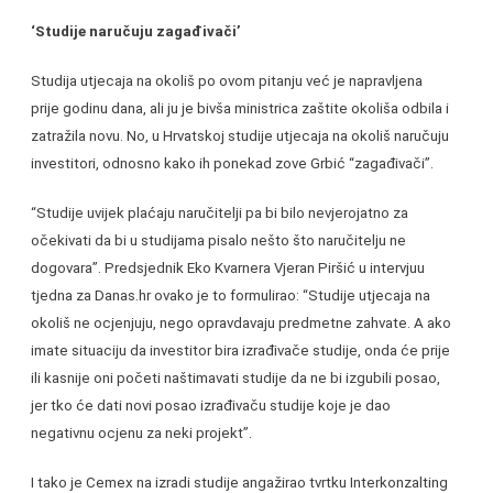
‘Studije naručuju zagađivači’
Studija utjecaja na okoliš po ovom pitanju već je napravljena
prije godinu dana, ali ju je bivša ministrica zaštite okoliša odbila i
zatražila novu. No, u Hrvatskoj studije utjecaja na okoliš naručuju
investitori, odnosno kako ih ponekad zove Grbić “zagađivači”.
“Studije uvijek plaćaju naručitelji pa bi bilo nevjerojatno za
očekivati da bi u studijama pisalo nešto što naručitelju ne
dogovara”. Predsjednik Eko Kvarnera Vjeran Piršić u intervjuu
tjedna za Danas.hr ovako je to formulirao: “Studije utjecaja na
okoliš ne ocjenjuju, nego opravdavaju predmetne zahvate. A ako
imate situaciju da investitor bira izrađivače studije, onda će prije
ili kasnije oni početi naštimavati studije da ne bi izgubili posao,
jer tko će dati novi posao izrađivaču studije koje je dao
negativnu ocjenu za neki projekt”.
I tako je Cemex na izradi studije angažirao tvrtku Interkonzalting