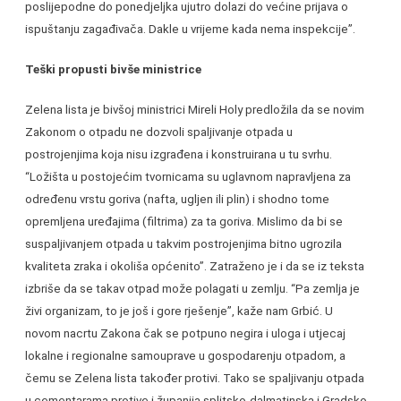
poslijepodne do ponedjeljka ujutro dolazi do većine prijava o
ispuštanju zagađivača. Dakle u vrijeme kada nema inspekcije”.
Teški propusti bivše ministrice
Zelena lista je bivšoj ministrici Mireli Holy predložila da se novim
Zakonom o otpadu ne dozvoli spaljivanje otpada u
postrojenjima koja nisu izgrađena i konstruirana u tu svrhu.
“Ložišta u postojećim tvornicama su uglavnom napravljena za
određenu vrstu goriva (nafta, ugljen ili plin) i shodno tome
opremljena uređajima (filtrima) za ta goriva. Mislimo da bi se
suspaljivanjem otpada u takvim postrojenjima bitno ugrozila
kvaliteta zraka i okoliša općenito”. Zatraženo je i da se iz teksta
izbriše da se takav otpad može polagati u zemlju. “Pa zemlja je
živi organizam, to je još i gore rješenje”, kaže nam Grbić. U
novom nacrtu Zakona čak se potpuno negira i uloga i utjecaj
lokalne i regionalne samouprave u gospodarenju otpadom, a
čemu se Zelena lista također protivi. Tako se spaljivanju otpada
u cementarama protive i županija splitsko-dalmatinska i Gradsko