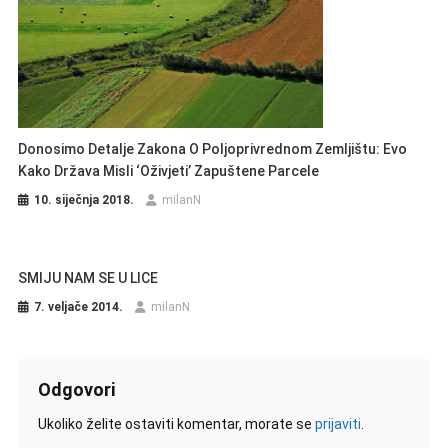
Donosimo Detalje Zakona O Poljoprivrednom Zemljištu: Evo
Kako Država Misli ‘oživjeti’ Zapuštene Parcele
10. siječnja 2018.
milanN
SMIJU NAM SE U LICE
7. veljače 2014.
milanN
Odgovori
Ukoliko želite ostaviti komentar, morate se
prijaviti
.