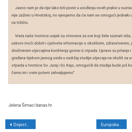
Jasno nam je da nije lako biti pionir u uvođenju novih praksi u sustavu
nije zaživio u Hrvatskoj, no vjerujemo da će nam se omogući jednaki u
na tržištu.
Vrata naše tvornice uvijek su otvorena za sve koji žele saznati više,
uskoro moći dobiti i cjelovite informacije o okolišnim, zdravstvenim,
društvenim utjecajima korištenja goriva iz otpada. Upravo su pitanja 
građana tijekom javnog uvida u sadržaj studije utjecaja na okoliš za u
otpada u tvornice Sv. Juraj i Sv. Kajo, omogućili da studija bude još kv
čemu im i ovim putem zahvaljujemo”.
Jelena Šimac/danas.hr
Navigacija objava
Dvijestogodišnjica hrvatskoga velikana Vjekoslava Babukića
Europska ekumenska konferencija o internetu