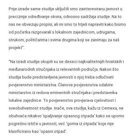
Prije izrade same studije uključili smo zainteresiranu javnost u
preciznije određivanje okvira, odnosno sadržaja studije. Na to
nas ne obvezuju propisi, ali mi smo to htjeli napraviti kako bismo
od početka razgovarali s lokalnom zajednicom, udrugama,
strukom, političarima i svima drugima koji se zanimaju za naš
projekt”.
“Na izradi studije okupili su se deseci najkvalitetnijih hrvatskih i
međunarodnih stručnjaka iz relevantnih područja. Nakon što
studija bude predstavljena javnosti o njoj treba odlučivati
povjerenstvo ministarstva. Članove povjerenstva odabire
ministarstvo iz redova eminentnih stručnjaka i predstavnika
lokalne zajednice. To povjerenstvo provjerava cjelovitost i
sveobuhvatnost studije. Inače, ova studija, kažu iz Cemexa, ne
obuhvaća nikakvo ‘spaljivanje opasnog otpada’ kako se uporno
pogrešno ističe u javnosti, već ‘goriva iz otpada’ koje nije
klasificirano kao ‘opasni otpad’.