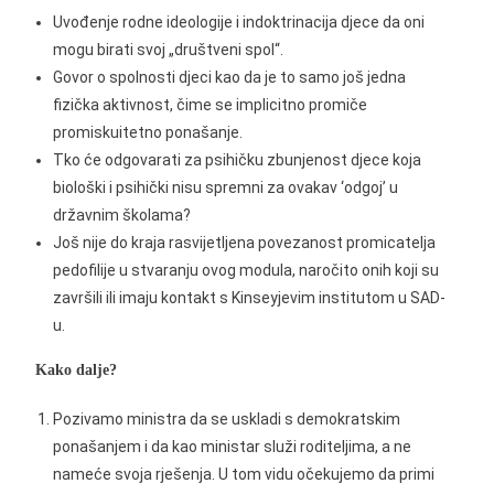
Uvođenje rodne ideologije i indoktrinacija djece da oni
mogu birati svoj „društveni spol“.
Govor o spolnosti djeci kao da je to samo još jedna
fizička aktivnost, čime se implicitno promiče
promiskuitetno ponašanje.
Tko će odgovarati za psihičku zbunjenost djece koja
biološki i psihički nisu spremni za ovakav ‘odgoj’ u
državnim školama?
Još nije do kraja rasvijetljena povezanost promicatelja
pedofilije u stvaranju ovog modula, naročito onih koji su
završili ili imaju kontakt s Kinseyjevim institutom u SAD-
u.
Kako dalje?
Pozivamo ministra da se uskladi s demokratskim
ponašanjem i da kao ministar služi roditeljima, a ne
nameće svoja rješenja. U tom vidu očekujemo da primi