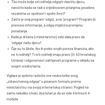
Tko može bolje od roditelja odgojiti vlastitu djecu,
naročito kada se radi o vrijednosnim pitanjima, posebno
vezanima uz spolnost i spolni život?
Zašto je ovaj program ‘odgoj’, a ne ‘program’? Program bi
prenosio informacije, a odgoj implicira promjenu
ponašanja.
Kada je država (i ministarstvo) sebi dala pravo da
‘odgaja’ našu djecu?
Čije su to škole, tko ih preko svojih poreza financira, ako
ne ti roditelji? Ti isti roditelji imaju pravo (čl. 63 hrvatskog
Ustava) i odgovornost zahtijevati programe u skladu sa
svojim vrednotama.
Vigilare je opširno razložio sve nedostatke ovog
„zdravstvenog odgoja“ u pisanom formatu prema
ministarstvu i na svojoj internetskoj stranici. Pogled na
samo nekoliko stvari, dostatan je da se vide štetnosti 4.
modula: