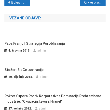
Navigacija objava
Bolest, vrijeme milosti?
Crkve protiv vojne intervencije
VEZANE OBJAVE:
Papa Franjo I Strategija Porobljavanja
4. travnja 2013.
admin
Stožer: Bit Će Lustracije
10. siječnja 2014.
admin
Pokret Otpora Protiv Korporativne Dominacije Prehrambene
Industrije: “Okupacija Izvora Hrane!”
27. veljače 2012.
admin