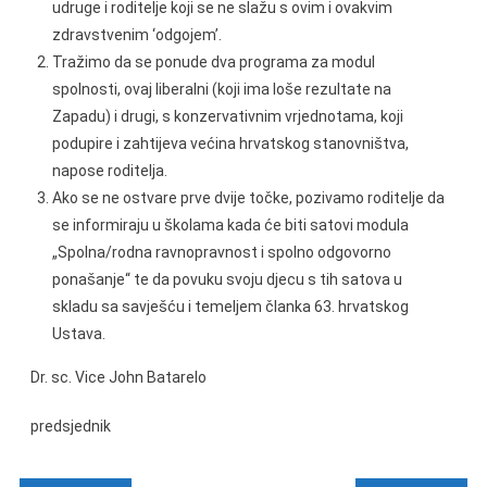
udruge i roditelje koji se ne slažu s ovim i ovakvim
zdravstvenim ‘odgojem’.
Tražimo da se ponude dva programa za modul
spolnosti, ovaj liberalni (koji ima loše rezultate na
Zapadu) i drugi, s konzervativnim vrjednotama, koji
podupire i zahtijeva većina hrvatskog stanovništva,
napose roditelja.
Ako se ne ostvare prve dvije točke, pozivamo roditelje da
se informiraju u školama kada će biti satovi modula
„Spolna/rodna ravnopravnost i spolno odgovorno
ponašanje“ te da povuku svoju djecu s tih satova u
skladu sa savješću i temeljem članka 63. hrvatskog
Ustava.
Dr. sc. Vice John Batarelo
predsjednik