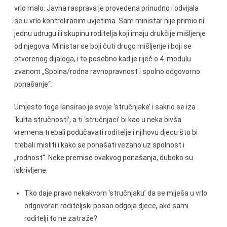
vrlo malo. Javna rasprava je provedena prinudno i odvijala
se u vrlo kontroliranim uvjetima. Sam ministar nije primio ni
jednu udrugu ili skupinu roditelja koji imaju drukčije mišljenje
od njegova. Ministar se boji čuti drugo mišljenje i boji se
otvorenog dijaloga, i to posebno kad je riječ o 4. modulu
zvanom „Spolna/rodna ravnopravnost i spolno odgovorno
ponašanje“.
Umjesto toga lansirao je svoje ‘stručnjake’ i sakrio se iza
‘kulta stručnosti’, a ti ‘stručnjaci’ bi kao u neka bivša
vremena trebali podučavati roditelje i njihovu djecu što bi
trebali misliti i kako se ponašati vezano uz spolnost i
„rodnost“. Neke premise ovakvog ponašanja, duboko su
iskrivljene.
Tko daje pravo nekakvom ‘stručnjaku’ da se miješa u vrlo
odgovoran roditeljski posao odgoja djece, ako sami
roditelji to ne zatraže?