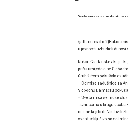
Sveta misa se može služiti za s
{jathumbnail off}Nakon mise
u javnosti uzburkali duhovi 
Nakon Građanske akcije, koja
priču umiješala se Slobodn
Grubišićem pokušala osudit
– Od mise zadušnice za Antu 
Slobodnu Dalmaciju pokušao 
– Sveta misa se može služit
tišini, samo u krugu osoba k
ne one koji bi došli slaviti
svesti isključivo na sakralno