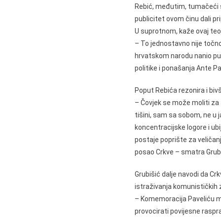
Rebić, međutim, tumačeći sp
publicitet ovom činu dali pr
U suprotnom, kaže ovaj teol
– To jednostavno nije točno, 
hrvatskom narodu nanio puno
politike i ponašanja Ante Pa
Poput Rebića rezonira i biv
– Čovjek se može moliti za Ju
tišini, sam sa sobom, ne u j
koncentracijske logore i ubi
postaje poprište za veličanj
posao Crkve – smatra Grubi
Grubišić dalje navodi da Crk
istraživanja komunističkih 
– Komemoracija Paveliću mo
provocirati povijesne raspra