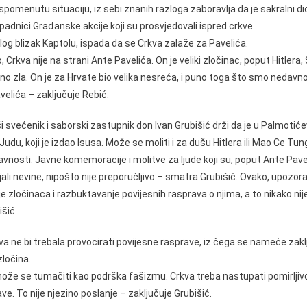
omenutu situaciju, iz sebi znanih razloga zaboravlja da je sakralni dio 
ipadnici Građanske akcije koji su prosvjedovali ispred crkve.
og blizak Kaptolu, ispada da se Crkva zalaže za Pavelića.
Crkva nije na strani Ante Pavelića. On je veliki zločinac, poput Hitlera, S
 zla. On je za Hrvate bio velika nesreća, i puno toga što smo nedavno p
velića – zaključuje Rebić.
ši svećenik i saborski zastupnik don Ivan Grubišić drži da je u Palmotić
du, koji je izdao Isusa. Može se moliti i za dušu Hitlera ili Mao Ce Tunga
avnosti. Javne komemoracije i molitve za ljude koji su, poput Ante Pavelić
jali nevine, nipošto nije preporučljivo – smatra Grubišić. Ovako, upozora
e zločinaca i razbuktavanje povijesnih rasprava o njima, a to nikako nije,
šić.
va ne bi trebala provocirati povijesne rasprave, iz čega se nameće zakl
zločina.
že se tumačiti kao podrška fašizmu. Crkva treba nastupati pomirljivo 
ve. To nije njezino poslanje – zaključuje Grubišić.