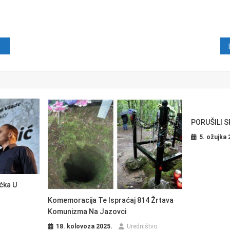
java
PORUŠILI S
5. ožujka 
ćka U
Komemoracija Te Ispraćaj 814 Žrtava
Komunizma Na Jazovci
18. kolovoza 2025.
Uredništvo