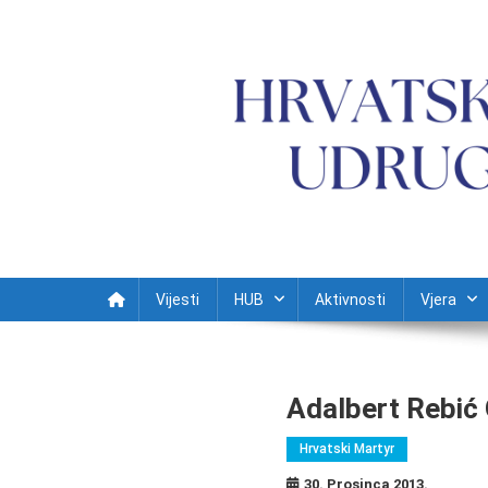
Preskočite na sadržaj
Vijesti
HUB
Aktivnosti
Vjera
Adalbert Rebić 
Hrvatski Martyr
30. Prosinca 2013.