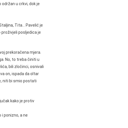
održan u crkvi, dok je
taljina, Tita… Pavelić je
roživjeli posljedica je
evoj prekoračena mjera.
. No, to treba činiti u
a, bili zločinci, osnivali
va on, ispada da oltar
 niti bi smio postati
jučak kako je protiv
i ponizno, a ne