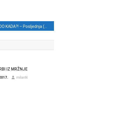
DO KADA?! – Posljednja (ne)djela ministra (bez)obrazovanja
RBI IZ MRŽNJE
2017.
milanN