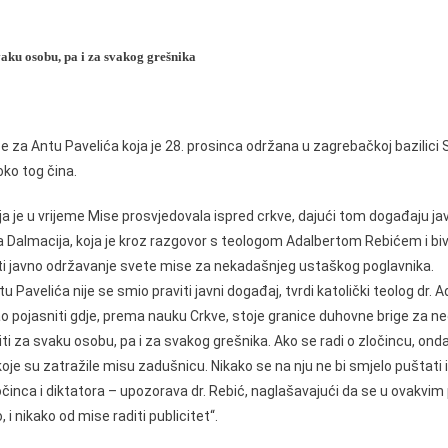
vaku osobu, pa i za svakog grešnika
 za Antu Pavelića koja je 28. prosinca održana u zagrebačkoj bazilici
oko tog čina.
 je u vrijeme Mise prosvjedovala ispred crkve, dajući tom događaju javn
a Dalmacija, koja je kroz razgovor s teologom Adalbertom Rebićem i 
i javno održavanje svete mise za nekadašnjeg ustaškog poglavnika.
Pavelića nije se smio praviti javni događaj, tvrdi katolički teolog dr. Ad
pojasniti gdje, prema nauku Crkve, stoje granice duhovne brige za ne
i za svaku osobu, pa i za svakog grešnika. Ako se radi o zločincu, onda
oje su zatražile misu zadušnicu. Nikako se na nju ne bi smjelo puštati 
 zločinca i diktatora – upozorava dr. Rebić, naglašavajući da se u ovakv
, i nikako od mise raditi publicitet“.