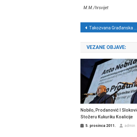
M.M./hrsvijet
Navigacija ob
Takozvana Građanska akcija na misi za pokojnog poglavnika Antu Pavelića
VEZANE OBJAVE:
Nobilo, Prodanović I Slokovi
Stožeru Kukuriku Koalicije
5. prosinca 2011.
admin