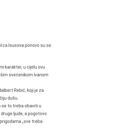
 Srca Isusova ponovo su se
i karakter, u cijelu ovu
bivšim svećenikom Ivanom
albert Rebić, koji je za
čiju dušu.
 se to treba obaviti u
i druge ljude, a pogotovo
im prigodama „sve treba