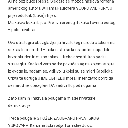
Ali ne bez buke i bijesa. Sjećate se možda naslova romana
americkog autora Williama Faulknera SOUND AND FURY. U
prijevodu Krik (buka) i Bijes.
Ma kakva buka i bijes. Protivnici onog itekako I svima očitog
– pobenavili su
Ovu strategiju obezglavljenja hrvatskog naroda atakom na
seksualni identitet – nakon sto su konstantno napadali
hrvatski identitet kao takav – treba shvatiti kao podlu
strategiju. Kao kad vam netko povuće sag na kojem stojite.
Iz ovoga je, nadam se, vidljivo, u kojoj su se mjeri Katolicka
Crkva te udruga U IME OBITELJI morali intenzivno boriti da
se narod ne obezglavi. DA zadrži tlo pod nogama.
Zato sam ih i nazvala polugama mlade hrvatske
demokracije.
Treca poluga je STOŽER ZA OBRANU HRVATSKOG
VUKOVARA. Karizmaticki vodja Tomislav Josic.