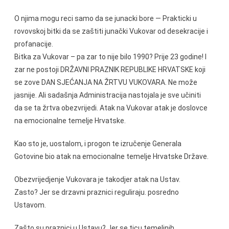
O njima mogu reci samo da se junacki bore — Prakticki u
rovovskoj bitki da se zaštiti junački Vukovar od desekracije i
profanacije.
Bitka za Vukovar – pa zar to nije bilo 1990? Prije 23 godine! I
zar ne postoji DRŽAVNI PRAZNIK REPUBLIKE HRVATSKE koji
se zove DAN SJEĆANJA NA ŽRTVU VUKOVARA. Ne može
jasnije. Ali sadašnja Administracija nastojala je sve učiniti
da se ta žrtva obezvrijedi. Atak na Vukovar atak je doslovce
na emocionalne temelje Hrvatske.
Kao sto je, uostalom, i progon te izručenje Generala
Gotovine bio atak na emocionalne temelje Hrvatske Države.
Obezvrijedjenje Vukovara je takodjer atak na Ustav.
Zasto? Jer se drzavni praznici reguliraju. posredno
Ustavom.
Zašto su praznici u Ustavu? Jer se ticu temeljnih