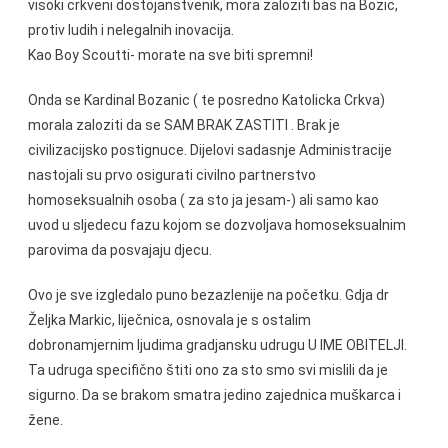
visoki crkveni dostojanstvenik, mora zaloziti bas na Bozic,
protiv ludih i nelegalnih inovacija.
Kao Boy Scoutti- morate na sve biti spremni!
Onda se Kardinal Bozanic ( te posredno Katolicka Crkva)
morala zaloziti da se SAM BRAK ZASTITI . Brak je
civilizacijsko postignuce. Dijelovi sadasnje Administracije
nastojali su prvo osigurati civilno partnerstvo
homoseksualnih osoba ( za sto ja jesam-) ali samo kao
uvod u sljedecu fazu kojom se dozvoljava homoseksualnim
parovima da posvajaju djecu.
Ovo je sve izgledalo puno bezazlenije na početku. Gdja dr
Željka Markic, liječnica, osnovala je s ostalim
dobronamjernim ljudima gradjansku udrugu U IME OBITELJI.
Ta udruga specifično štiti ono za sto smo svi mislili da je
sigurno. Da se brakom smatra jedino zajednica muškarca i
žene.