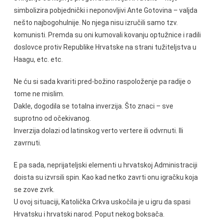
simbolizira pobjednički i neponovljivi Ante Gotovina – valjda
nešto najbogohulnije. No njega nisu izručili samo tzv.
komunisti. Premda su oni kumovali kovanju optužnice i radili
doslovce protiv Republike Hrvatske na strani tužiteljstva u
Haagu, etc. etc.
Ne ću si sada kvariti pred-božino raspoloženje pa radije o
tome ne mislim.
Dakle, dogodila se totalna inverzija. Što znaci – sve
suprotno od očekivanog.
Inverzija dolazi od latinskog verto vertere ili odvrnuti. Ili
zavrnuti.
E pa sada, neprijateljski elementi u hrvatskoj Administraciji
doista su izvrsili spin. Kao kad netko zavrti onu igračku koja
se zove zvrk.
U ovoj situaciji, Katolička Crkva uskočila je u igru da spasi
Hrvatsku i hrvatski narod. Poput nekog boksača.