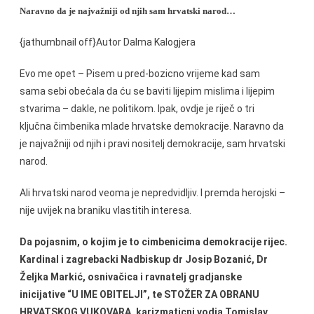
Naravno da je najvažniji od njih sam hrvatski narod…
{jathumbnail off}Autor Dalma Kalogjera
Evo me opet – Pisem u pred-bozicno vrijeme kad sam
sama sebi obećala da ću se baviti lijepim mislima i lijepim
stvarima – dakle, ne politikom. Ipak, ovdje je riječ o tri
ključna čimbenika mlade hrvatske demokracije. Naravno da
je najvažniji od njih i pravi nositelj demokracije, sam hrvatski
narod.
Ali hrvatski narod veoma je nepredvidljiv. I premda herojski –
nije uvijek na braniku vlastitih interesa.
Da pojasnim, o kojim je to cimbenicima demokracije rijec.
Kardinal i zagrebacki Nadbiskup dr Josip Bozanić, Dr
Željka Markić, osnivačica i ravnatelj gradjanske
inicijative “U IME OBITELJI”, te STOŽER ZA OBRANU
HRVATSKOG VUKOVARA, karizmaticni vodja Tomislav