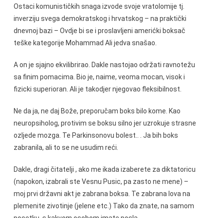
Ostaci komunističkih snaga izvode svoje vratolomije tj.
inverziju svega demokratskog i hrvatskog – na praktički
dnevnoj bazi – Ovdje bi se i proslavljeni amerićki boksač
teške kategorije Mohammad Ali jedva snašao.
A on je sjajno ekvilibrirao. Dakle nastojao održati ravnotežu
sa finim pomacima. Bio je, naime, veoma mocan, visok i
fizicki superioran. Ali je takodjer njegovao fleksibilnost.
Ne da ja, ne daj Bože, preporučam boks bilo kome. Kao
neuropsiholog, protivim se boksu silno jer uzrokuje strasne
ozljede mozga. Te Parkinsonovu bolest.. . Ja bih boks
zabranila, ali to se ne usudim reći.
Dakle, dragi čitatelji , ako me ikada izaberete za diktatoricu
(napokon, izabrali ste Vesnu Pusic, pa zasto ne mene) –
moj prvi državni akt je zabrana boksa. Te zabrana lova na
plemenite zivotinje (jelene etc.) Tako da znate, na samom
pocetku, s kakvom osobom imate posla