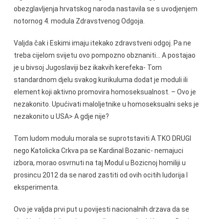
obezglavljenja hrvatskog naroda nastavila se s uvodjenjem
notornog 4. modula Zdravstvenog Odgoja.
Valjda čak i Eskimi imaju itekako zdravstveni odgoj. Pa ne
treba cijelom svijetu ovo pompozno obznaniti… A postajao
je u bivsoj Jugoslaviji bez ikakvih kerefeka- Tom
standardnom djelu svakog kurikuluma dodat je moduli ili
element koji aktivno promovira homoseksualnost. – Ovo je
nezakonito. Upućivati maloljetnike u homoseksualni seks je
nezakonito u USA> A gdje nije?
Tom ludom modulu morala se suprotstaviti A TKO DRUGI
nego Katolicka Crkva pa se Kardinal Bozanic- nemajuci
izbora, morao osvrnuti na taj Modul u Bozicnoj homiliji u
prosincu 2012 da se narod zastiti od ovih ocitih ludorija I
eksperimenta.
Ovo je valjda prvi put u povijesti nacionalnih drzava da se