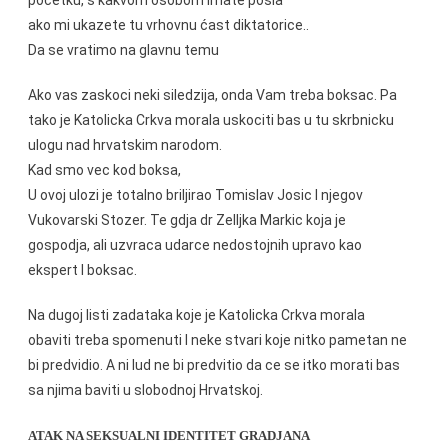
ako mi ukazete tu vrhovnu ćast diktatorice..
Da se vratimo na glavnu temu
Ako vas zaskoci neki siledzija, onda Vam treba boksac. Pa
tako je Katolicka Crkva morala uskociti bas u tu skrbnicku
ulogu nad hrvatskim narodom.
Kad smo vec kod boksa,
U ovoj ulozi je totalno briljirao Tomislav Josic I njegov
Vukovarski Stozer. Te gdja dr Zelljka Markic koja je
gospodja, ali uzvraca udarce nedostojnih upravo kao
ekspert I boksac.
Na dugoj listi zadataka koje je Katolicka Crkva morala
obaviti treba spomenuti I neke stvari koje nitko pametan ne
bi predvidio. A ni lud ne bi predvitio da ce se itko morati bas
sa njima baviti u slobodnoj Hrvatskoj.
ATAK NA SEKSUALNI IDENTITET GRADJANA