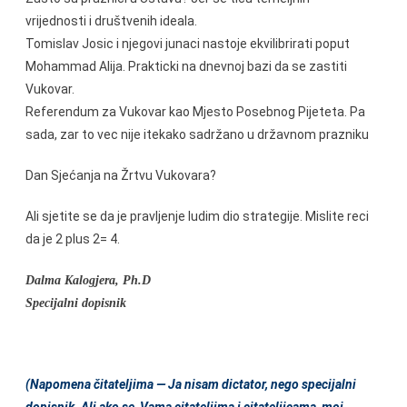
vrijednosti i društvenih ideala.
Tomislav Josic i njegovi junaci nastoje ekvilibrirati poput
Mohammad Alija. Prakticki na dnevnoj bazi da se zastiti
Vukovar.
Referendum za Vukovar kao Mjesto Posebnog Pijeteta. Pa
sada, zar to vec nije itekako sadržano u državnom prazniku
Dan Sjećanja na Žrtvu Vukovara?
Ali sjetite se da je pravljenje ludim dio strategije. Mislite reci
da je 2 plus 2= 4.
Dalma Kalogjera, Ph.D
Specijalni dopisnik
(Napomena čitateljima — Ja nisam dictator, nego specijalni
dopisnik. Ali ako se, Vama citateljima i citateljicama, moj