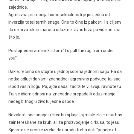
zajednice.
Agresivna promocija homosekualnosti je jos jedna od
inverzija totalitarnih snaga. One to čine iz pakosti. I s ciljem
da se hrvatskom narodu oduzme ravnoteža pa više ne zna
što je.
Postoji jedan americki idiom “To pull the rug from under
you”..
Dakle, recimo da stojite u jednoj sobi na jednom sagu. Pa da
netko odluci da vam iznenadno i agresivno podvuće taj sag
ispod vaših nogu. Pa, ajde sada, zadržite vi svoju ravnotežu.
Taj se idiom odnosi na iznenadne prepade ili oduzimanje
neceg bitnog u zivotu jedne osboe.
Nazalost, one snage u Hrvatskoj koje joj misle zlo – nisu bas
zainteresirane za kruh, ali za proizvodjenje cirkusa, to jesu.
Sjecate se rimske izreke da narodu treba dati “panem et