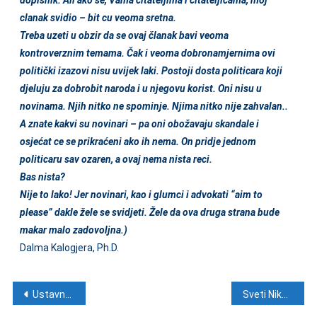
clanak svidio – bit cu veoma sretna.
Treba uzeti u obzir da se ovaj članak bavi veoma
kontroverznim temama. Čak i veoma dobronamjernima ovi
politički izazovi nisu uvijek laki. Postoji dosta politicara koji
djeluju za dobrobit naroda i u njegovu korist. Oni nisu u
novinama. Njih nitko ne spominje. Njima nitko nije zahvalan..
A znate kakvi su novinari – pa oni obožavaju skandale i
osjećat ce se prikraćeni ako ih nema. On pridje jednom
politicaru sav ozaren, a ovaj nema nista reci.
Bas nista?
Nije to lako! Jer novinari, kao i glumci i advokati “aim to
please” dakle žele se svidjeti. Žele da ova druga strana bude
makar malo zadovoljna.)
Dalma Kalogjera, Ph.D.
Navigacija objava
Ustavne promjene: U Liliputu (Banskim dvorima) vlada paničan strah od naroda
Sveti Nikola