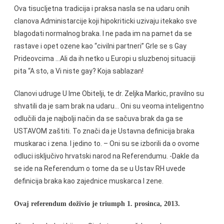
Ova tisucljetna tradicija i praksa nasla se na udaru onih
clanova Administarcije koji hipokriticki uzivaju itekako sve
blagodati normalnog braka. I ne pada im na pamet da se
rastave i opet ozene kao “civilni partneri” Grle se s Gay
Prideovcima …Ali da ih netko u Europi u sluzbenoj situaciji
pita “A sto, a Vi niste gay? Koja sablazan!
Clanovi udruge U Ime Obitelji, te dr. Zeljka Markic, pravilno su
shvatili da je sam brak na udaru… Oni su veoma inteligentno
odlučili da je najbolji način da se sačuva brak da ga se
USTAVOM zaštiti. To znači da je Ustavna definicija braka
muskarac i zena. I jedino to. – Oni su se izborili da o ovome
odluci isključivo hrvatski narod na Referendumu. -Dakle da
se ide na Referendum o tome da se u Ustav RH uvede
definicija braka kao zajednice muskarca I zene.
Ovaj referendum doživio je triumph 1. prosinca, 2013.