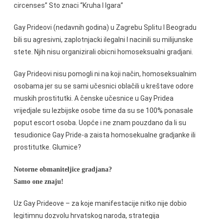
circenses” Sto znaci “Kruha I Igara”
Gay Prideovi (nedavnih godina) u Zagrebu Splitu I Beogradu
bili su agresivni, zaplotnjacki ilegalni I nacinili su milijunske
stete. Njih nisu organizirali obicni homoseksualni gradjani.
Gay Prideovi nisu pomogli ni na koji način, homoseksualnim
osobama jer su se sami učesnici oblačili u kreštave odore
muskih prostitutki. A čenske učesnice u Gay Pridea
vrijedjale su lezbijske osobe time da su se 100% ponasale
poput escort osoba. Uopće i ne znam pouzdano da li su
tesudionice Gay Pride-a zaista homosekualne gradjanke ili
prostitutke. Glumice?
Notorne obmaniteljice gradjana?
Samo one znaju!
Uz Gay Prideove – za koje manifestacije nitko nije dobio
legitimnu dozvolu hrvatskog naroda, strategija