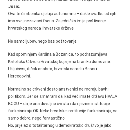
Josic.
Ova tri čimbenika djeluju autonomno – dakle svatko od njih
ima svoj nezavisni focus. Zajedničko im je poštivanje
hrvatskog naroda i hrvatske države.
Ne samo ljubav, nego bas poštovanje.
Kad spominjem Kardinala Bozanica, to podrazumijeva
Katoličku Crkvu u Hrvatskoj koja je na braniku domovine.
Uključivsi, ili čak osobito, hrvatski narod u Bosni i
Hercegovini.
Normalno se crkveni dostojanstvenici ne moraju baviti
politikom. Jer se smatram da, kad već imate državu HVALA
BOGU – da je ona dovoljno čvrsta i da njezine institucije
funkcioniraju OK. Neke hrvatske institucije funkcioniraju, ne
samo dobro, nego fantastično.
No, prijelaz s totalitarnog u demokratsko društvo je jako