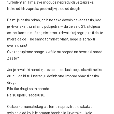
turbulentan. I ima sve moguce nepredvidljive zapreke.
Neke od tih zapreka predvidljivije su od drugih…
Da mi je netko rekao, onih ne tako davnih devedesetih, kad
je Hrvatska triumfalno pobijedila — da će se u 21. stoljeću
ostaci komunističkog sistema u Hrvatskoj regrupirati do te
mjere da će – ne samo formirati vlast, nego je zgrabiti —
ovo ni u snu!
Ove regrupirane snage izvršile su prepad na hrvatski narod.
Zasto?
Jer je hrvatski narod vjerovao da ce lustraciju obaviti netko
drugi. I da bi tu lustraciju definitivno i morao obaviti netko
drugi.
Bilo tko drugi osim naroda.
Pa su upali u sačekušu.
Ostaci komunističkog sistema napravili su svakakve
svinjarije od kojih je progon branitelja Hrvatske – koje