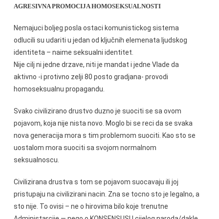
AGRESIVNA PROMOCIJA HOMOSEKSUALNOSTI
Nemajuci boljeg posla ostaci komunistickog sistema
odlucili su udariti u jedan od ključnih elemenata ljudskog
identiteta – naime seksualni identitet.
Nije cilj ni jedne drzave, niti je mandat i jedne Vlade da
aktivno -i protivno zelji 80 posto gradjana- provodi
homoseksualnu propagandu.
Svako civilizirano drustvo duzno je suociti se sa ovom
pojavom, koja nije nista novo. Moglo bi se reci da se svaka
nova generacija mora s tim problemom suociti. Kao sto se
uostalom mora suociti sa svojom normalnom
seksualnoscu.
Civilizirana drustva s tom se pojavom suocavaju ili joj
pristupaju na civilizirani nacin. Zna se tocno sto je legalno, a
sto nije. To ovisi – ne o hirovima bilo koje trenutne
Administarcije — nego o KONSENSUSU cijelog naroda/dakle