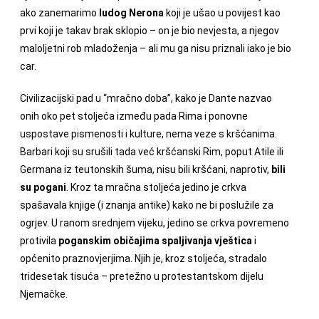
ako zanemarimo
ludog Nerona
koji je ušao u povijest kao
prvi koji je takav brak sklopio – on je bio nevjesta, a njegov
maloljetni rob mladoženja – ali mu ga nisu priznali iako je bio
car.
Civilizacijski pad u “mračno doba”, kako je Dante nazvao
onih oko pet stoljeća između pada Rima i ponovne
uspostave pismenosti i kulture, nema veze s kršćanima.
Barbari koji su srušili tada već kršćanski Rim, poput Atile ili
Germana iz teutonskih šuma, nisu bili kršćani, naprotiv,
bili
su pogani
. Kroz ta mračna stoljeća jedino je crkva
spašavala knjige (i znanja antike) kako ne bi poslužile za
ogrjev. U ranom srednjem vijeku, jedino se crkva povremeno
protivila
poganskim običajima spaljivanja vještica
i
općenito praznovjerjima. Njih je, kroz stoljeća, stradalo
tridesetak tisuća – pretežno u protestantskom dijelu
Njemačke.