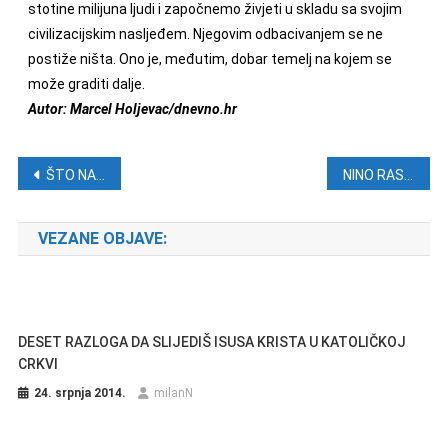
stotine milijuna ljudi i započnemo živjeti u skladu sa svojim
civilizacijskim nasljeđem. Njegovim odbacivanjem se ne
postiže ništa. Ono je, međutim, dobar temelj na kojem se
može graditi dalje.
Autor: Marcel Holjevac/dnevno.hr
Navigacija objava
ŠTO NAM JE TO ČESTITAO DRUG PREDSJEDNIK?
NINO RASPUDIĆ: Antikršćanski ekspres u kuku-lele Hrvatskoj
VEZANE OBJAVE:
DESET RAZLOGA DA SLIJEDIŠ ISUSA KRISTA U KATOLIČKOJ
CRKVI
24. srpnja 2014.
milanN