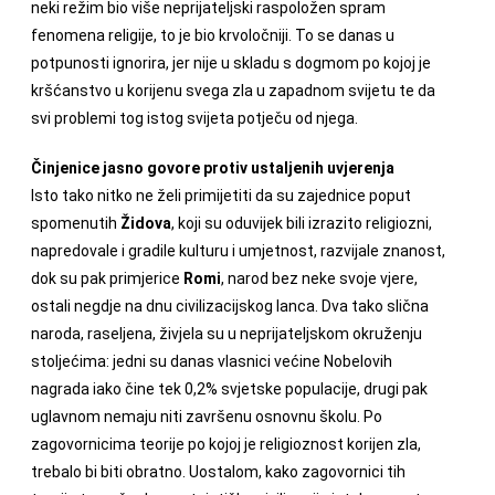
neki režim bio više neprijateljski raspoložen spram
fenomena religije, to je bio krvoločniji. To se danas u
potpunosti ignorira, jer nije u skladu s dogmom po kojoj je
kršćanstvo u korijenu svega zla u zapadnom svijetu te da
svi problemi tog istog svijeta potječu od njega.
Činjenice jasno govore protiv ustaljenih uvjerenja
Isto tako nitko ne želi primijetiti da su zajednice poput
spomenutih
Židova
, koji su oduvijek bili izrazito religiozni,
napredovale i gradile kulturu i umjetnost, razvijale znanost,
dok su pak primjerice
Romi
, narod bez neke svoje vjere,
ostali negdje na dnu civilizacijskog lanca. Dva tako slična
naroda, raseljena, živjela su u neprijateljskom okruženju
stoljećima: jedni su danas vlasnici većine Nobelovih
nagrada iako čine tek 0,2% svjetske populacije, drugi pak
uglavnom nemaju niti završenu osnovnu školu. Po
zagovornicima teorije po kojoj je religioznost korijen zla,
trebalo bi biti obratno. Uostalom, kako zagovornici tih