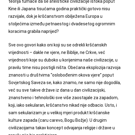
teorija tumače da se ateističke civilizacije istoka poput
Kine ili Japana tisućama godina praktički gotovo nisu
razvijale, dok je kršćanstvom obilježena Europa u
stoljećima između petnaestog i dvadesetog ogromnim
koracima grabila naprijed?
Sve ovo govori kako oni koji su se odrekli kršćanskih
vrijednosti – dakle ne vjere, ne Biblije, ne Crkve, već
vrijednosti koje su duboko u korijenima naše civilizacije, u
pravilu time nisu postigli ništa. Obećana eksplozija razvoja
znanosti u društvima “oslobođenim okova vjere” poput
Sovjetskog Saveza se, kako znamo, ne samo nije dogodila,
već su sve takve države iz dana u dan civilizacijski,
znanstveno i tehnološki sve više zaostajale za zapadom,
koji, iako sekularan, kršćanstvo nikad nije odbacio. Usto, i
sam sekularizam je u velikoj mjeri produkt kršćanske
kulture zapada (caru carevo, Bogu Božje). U
drugim
civilizacijama takav koncept odvajanja religije i države u