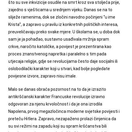
što su sve inkvizicije osudile na smrt kroz sva stoljeća prije,
zajedno s vješticama u srednjem vijeku. Danas se na to
sliježe ramenima, dok se zločini navodno počinjeni “u ime
Krista”, a zapravo u pravilu iz konkretnih političkih interesa,
preuveličavaju preko svake mjere. U školama se, u doba dok
sam je ja pohađao, sustavno usađivala mržnja spram
crkve, naročito katoličke, a povijest je prezentirana kao
proces znanstvenog napretka i paralelno s tim pada
utjecaja religije, gdje se revolucijama često daje socijalni ili
oslobodilački karakter koji u stvari, kad bolje pogledate
povijesne izvore, zapravo nisu imale.
Malo se danas obraća pozornost na to da je izrazito
antikršćanski karakter Francuske revolucije izravno
odgovoran za njenu krvoločnost i da je ona izrodila
Napolena, prvog megazločinca moderne svjetske povijesti i
preteču Hitlera. Zapravo, nezapaženo prolazi činjenica da
su svi režimi na zapadu koji su spram kršćanstva bili