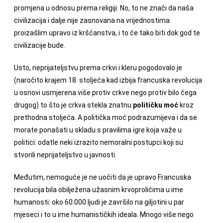
promjena u odnosu prema religiji. No, to ne znači da naša
civilizacija i dalje nije zasnovana na vrijednostima
proizašlim upravo iz kršćanstva, i to će tako biti dok god te
civilizacije bude.
Usto, neprijateljstvu prema crkvi i kleru pogodovalo je
(naročito krajem 18. stoljeća kad izbija francuska revolucija
u osnovi usmjerena više protiv crkve nego protiv bilo čega
drugog) to što je crkva stekla znatnu
političku moć
kroz
prethodna stoljeća. A politička moć podrazumijeva i da se
morate ponašati u skladu s pravilima igre koja važe u
politici: odatle neki izrazito nemoralni postupci koji su
stvorili neprijateljstvo u javnosti.
Međutim, nemoguće je ne uočiti da je upravo Francuska
revolucija bila obilježena užasnim krvoprolićima u ime
humanosti: oko 60.000 ljudi je završilo na giljotini u par
mjeseci i to u ime humanističkih ideala. Mnogo više nego