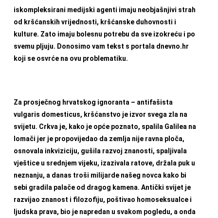
iskompleksirani medijski agenti
imaju neobjašnjivi strah
od kršćanskih vrijednosti, kršćanske duhovnosti i
kulture. Zato imaju bolesnu potrebu da sve izokreću i po
svemu pljuju. Donosimo vam tekst s portala dnevno.hr
koji se osvrće na ovu problematiku.
Za prosječnog hrvatskog ignoranta – antifašista
vulgaris domesticus, kršćanstvo je izvor svega zla na
svijetu. Crkva je, kako je opće poznato, spalila Galilea na
lomači jer je propovijedao da zemlja nije ravna ploča,
osnovala inkviziciju, gušila razvoj znanosti, spaljivala
vještice u srednjem vijeku, izazivala ratove, držala puk u
neznanju, a danas troši milijarde našeg novca kako bi
sebi gradila palače od dragog kamena. Antički svijet je
razvijao znanost i filozofiju, poštivao homoseksualce i
ljudska prava, bio je napredan u svakom pogledu, a onda