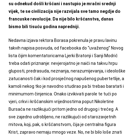
su odnekud došli kršćani i nastupio je mračni srednji
vijek, te se civilizacija nije razvijala sve tamo negdje do
francuske revolucije. Da nije bilo kršćanstva, danas
bismo bili tisuću godina napredniji.
Nedavna izjava rektora Borasa pokrenula je pravu lavinu
takvih napisa posvuda, od facebooka do “uvaženog” Novog
lista čijim komentatoricama Ljerki Bratonji i Sanji Modrić
treba odati priznanje: nevjerojatno je naići na takvu hrpu
gluposti, predrasuda, neznanja, nerazumijevanja, i ideološke
zatucanosti čak i kod prosječnog napušenog pubertetlije, a
kamoli nekog tko je navodno studirao pa bi trebao baratati i
minimumom činjenica. Onako izvikivati parole te tući po
vjeri, crkvi i kršćanskim vrijednostima poput Nikoletine
Bursaća ne razlikujući pritom jedno od drugog i trećeg. A
sve zajedno udrobljeno, ne razlikujući
od starozavjetnih
mitova, koji, pak, s kršćanstvom, čija je centralna figura
Krist, zapravo nemaju mnogo veze. No, ne bi bilo loše znati