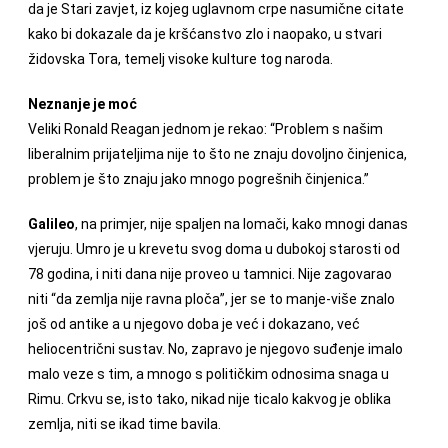
da je Stari zavjet, iz kojeg uglavnom crpe nasumične citate
kako bi dokazale da je kršćanstvo zlo i naopako, u stvari
židovska Tora, temelj visoke kulture tog naroda.
Neznanje je moć
Veliki Ronald Reagan jednom je rekao: “Problem s našim
liberalnim prijateljima nije to što ne znaju dovoljno činjenica,
problem je što znaju jako mnogo pogrešnih činjenica.”
Galileo
, na primjer, nije spaljen na lomači, kako mnogi danas
vjeruju. Umro je u krevetu svog doma u dubokoj starosti od
78 godina, i niti dana nije proveo u tamnici. Nije zagovarao
niti “da zemlja nije ravna ploča”, jer se to manje-više znalo
još od antike a u njegovo doba je već i dokazano, već
heliocentrični sustav. No, zapravo je njegovo suđenje imalo
malo veze s tim, a mnogo s političkim odnosima snaga u
Rimu. Crkvu se, isto tako, nikad nije ticalo kakvog je oblika
zemlja, niti se ikad time bavila.