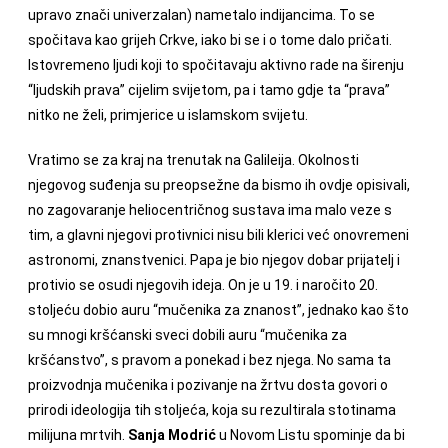
upravo znači univerzalan) nametalo indijancima. To se
spočitava kao grijeh Crkve, iako bi se i o tome dalo pričati.
Istovremeno ljudi koji to spočitavaju aktivno rade na širenju
“ljudskih prava” cijelim svijetom, pa i tamo gdje ta “prava”
nitko ne želi, primjerice u islamskom svijetu.
Vratimo se za kraj na trenutak na Galileija. Okolnosti
njegovog suđenja su preopsežne da bismo ih ovdje opisivali,
no zagovaranje heliocentričnog sustava ima malo veze s
tim, a glavni njegovi protivnici nisu bili klerici već onovremeni
astronomi, znanstvenici. Papa je bio njegov dobar prijatelj i
protivio se osudi njegovih ideja. On je u 19. i naročito 20.
stoljeću dobio auru “mučenika za znanost”, jednako kao što
su mnogi kršćanski sveci dobili auru “mučenika za
kršćanstvo”, s pravom a ponekad i bez njega. No sama ta
proizvodnja mučenika i pozivanje na žrtvu dosta govori o
prirodi ideologija tih stoljeća, koja su rezultirala stotinama
milijuna mrtvih.
Sanja Modrić
u Novom Listu spominje da bi