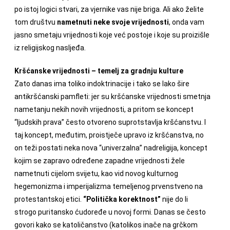
po istoj logici stvari, za vjernike vas nije briga. Ali ako želite
tom društvu
nametnuti neke svoje vrijednosti
, onda vam
jasno smetaju vrijednosti koje već postoje i koje su proizišle
iz religijskog nasljeđa.
Kršćanske vrijednosti – temelj za gradnju kulture
Zato danas ima toliko indoktrinacije i tako se lako šire
antikršćanski pamfleti: jer su kršćanske vrijednosti smetnja
nametanju nekih novih vrijednosti, a pritom se koncept
“ljudskih prava” često otvoreno suprotstavlja kršćanstvu. I
taj koncept, međutim, proistječe upravo iz kršćanstva, no
on teži postati neka nova “univerzalna” nadreligija, koncept
kojim se zapravo određene zapadne vrijednosti žele
nametnuti cijelom svijetu, kao vid novog kulturnog
hegemonizma i imperijalizma temeljenog prvenstveno na
protestantskoj etici.
“Politička korektnost”
nije do li
strogo puritansko ćudoređe u novoj formi. Danas se često
govori kako se katoličanstvo (katolikos inače na grčkom