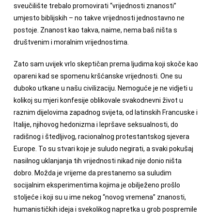
sveučilište trebalo promovirati “vrijednosti znanosti”
umjesto biblijskih – no takve vrijednosti jednostavno ne
postoje. Znanost kao takva, naime, nema baš ništa s
društvenim i moralnim vrijednostima.
Zato sam uvijek vrlo skeptičan prema ljudima koji skoče kao
opareni kad se spomenu kršćanske vrijednosti. One su
duboko utkane u našu civilizaciju. Nemoguće je ne vidjeti u
kolikoj su mjeri konfesije oblikovale svakodnevni život u
raznim dijelovima zapadnog svijeta, od latinskih Francuske i
Italije, njihovog hedonizma i lepršave seksualnosti, do
radišnog i štedljivog, racionalnog protestantskog sjevera
Europe. To su stvari koje je suludo negirati, a svaki pokušaj
nasilnog uklanjanja tih vrijednosti nikad nije donio ništa
dobro. Možda je vrijeme da prestanemo sa suludim
socijalnim eksperimentima kojima je obilježeno prošlo
stoljeće i koji su u ime nekog “novog vremena” znanosti,
humanističkih ideja i svekolikog napretka u grob pospremile