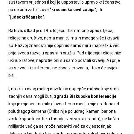
sustavom vrijednosti koji je uspostavilo upravo kršćanstvo,
pa se ona zato i zove
“kršćanska civilizacija”, ili
“judeokršćanska”.
Ratova, otkad je u 19. stoljeću dramatično opao utjecaj
religije na društvo, nema manje, ima ih mnogo više i krvaviji
su. Razvoj znanosti nije doprinio samo miru i napretku, već
prije svega razvoju opasnijih oružja. Pad utjecaja religije nije
ukinuo ratove, naprotiv, oni su samo postali krvaviji. A i prije
su se vodili iz interesa, ne zbog vjerovanja, i tako će uvijek i
biti.
I, na kraju ovog malog osvrta na najljepše mitove koje smo
zadnjih dana mogli čuti,
zgrada Biskupske konferencije
koja je mjesecima bila glavna tema medija nije građena od
poludragog kamena (Oniks nije poludragi kamen, bar ona
vrsta koji se koristi za fasade, već vrsta granita), ne košta
milijarde već ga se može nabaviti već za dvjestotinjak
dolara po kvadratu (provjerite na monsteru ili ebayu) i dosta