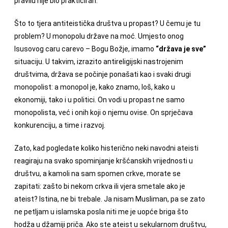
pravilu nije bio prakticiran.
Što to tjera antiteistička društva u propast? U čemu je tu
problem? U monopolu države na moć. Umjesto onog
Isusovog caru carevo – Bogu Božje, imamo
“država je sve”
situaciju. U takvim, izrazito antireligijski nastrojenim
društvima, država se počinje ponašati kao i svaki drugi
monopolist: a monopol je, kako znamo, loš, kako u
ekonomiji, tako i u politici. On vodi u propast ne samo
monopolista, već i onih koji o njemu ovise. On sprječava
konkurenciju, a time i razvoj.
Zato, kad pogledate koliko histerično neki navodni ateisti
reagiraju na svako spominjanje kršćanskih vrijednosti u
društvu, a kamoli na sam spomen crkve, morate se
zapitati: zašto bi nekom crkva ili vjera smetale ako je
ateist? Istina, ne bi trebale. Ja nisam Musliman, pa se zato
ne petljam u islamska posla niti me je uopće briga što
hodža u džamiji priča. Ako ste ateist u sekularnom društvu,