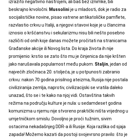
izrazito negativno nastrojeni, ali baš bez iznimke, bili
beskrajno krvoločni.
Mussolini
je u mladosti, dok je radio za
socijalističke novine, pisao vatrene antikatoličke pamflete,
razvlastio crkvu u Italiji, a njegovi stavovi koje je u člancima
iznosio o kršćanstvu i sekularizmu nisu bili nešto posebno
različiti od onih koje danas možete pročitati na stranicama
Građanske akcije ili Novog lista. Do kraja života ih nije
promijenio: krstio se zato što mu je činjenica da nije kršten
jako narušavala popularnost među pukom.
Staljin
, jedan od
najvećih zločinaca 20. stoljeća, je u potpunosti zabranio
crkvu: nakon 70 godina prisilnog ateizma, Rusija nije postala
civiliziranija zemlja, naprotiv, civilizacijski se vratila daleko
unazad, što se i te kako na njoj vidi. Ostavština takvih
režima na području kulture je nula: u sedamdeset godina
komunizma u njemu nije stvoreno praktički ništa vrijednog u
umjetničkom smislu. Dovoljno je proći tužnim, sivim
ostacima nekadašnjeg DDR-a ili Rusije. Koja razlika od sjaja
zapada! Možemo kazati da postoji svojevrsno pravilo: što je