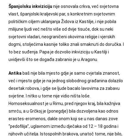
Španjolsku inkviziciju
nije osnovala crkva, već svjetovna
vlast, španjolski kraljevski par, s konkretnim svjetovnim
političkim ciljem uklanjanja Židova iz Kastilje, i nije pobila
milijune ljudi već nešto više od dvije tisuće, dok su neki
svjetovni vladari, neograničeni okovima religije i vjerskih
dogmi, stoljećima kasnije toliko znali smaknuti do doručka. I
to bez suđenja. Papa je dozvolio inkviziciju u Kastilji i
uvidjevši što se događa zabranio je u Aragonu.
Antika
baš nije bila mjesto gdje je samo cvjetala znanost,
već i mjesto gdje je na jednog slobodnog građanina dolazilo
desetak robova, i gdje se ljude bacalo lavovima za zabavu
svjetine. I nitko u tome nije vidio ništa loše.
Homoseksualnost je u Rimu, pred njegov kraj, bila kažnjiva
smrću, a u Grčkoj je (ponegdje) bila dozvoljena kao odnos
erastes-eromenos, dakle onom koji se u nas danas zove
“pedofilija”, uglavnom između dječaka od 12 – 18 godina i
njihovih učitelja. Istospolnih brakova, unatoč tome, nije bilo,