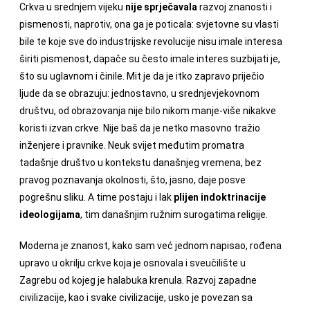
Crkva u srednjem vijeku
nije sprječavala
razvoj znanosti i
pismenosti, naprotiv, ona ga je poticala: svjetovne su vlasti
bile te koje sve do industrijske revolucije nisu imale interesa
širiti pismenost, dapače su često imale interes suzbijati je,
što su uglavnom i činile. Mit je da je itko zapravo priječio
ljude da se obrazuju: jednostavno, u srednjevjekovnom
društvu, od obrazovanja nije bilo nikom manje-više nikakve
koristi izvan crkve. Nije baš da je netko masovno tražio
inženjere i pravnike. Neuk svijet međutim promatra
tadašnje društvo u kontekstu današnjeg vremena, bez
pravog poznavanja okolnosti, što, jasno, daje posve
pogrešnu sliku. A time postaju i lak
plijen indoktrinacije
ideologijama
, tim današnjim ružnim surogatima religije.
Moderna je znanost, kako sam već jednom napisao, rođena
upravo u okrilju crkve koja je osnovala i sveučilište u
Zagrebu od kojeg je halabuka krenula. Razvoj zapadne
civilizacije, kao i svake civilizacije, usko je povezan sa