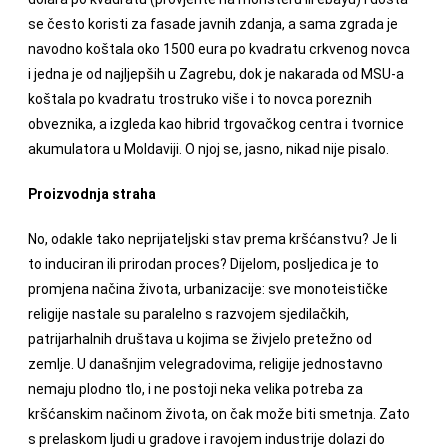
se često koristi za fasade javnih zdanja, a sama zgrada je
navodno koštala oko 1500 eura po kvadratu crkvenog novca
i jedna je od najljepših u Zagrebu, dok je nakarada od MSU-a
koštala po kvadratu trostruko više i to novca poreznih
obveznika, a izgleda kao hibrid trgovačkog centra i tvornice
akumulatora u Moldaviji. O njoj se, jasno, nikad nije pisalo.
Proizvodnja straha
No, odakle tako neprijateljski stav prema kršćanstvu? Je li
to induciran ili prirodan proces? Dijelom, posljedica je to
promjena načina života, urbanizacije: sve monoteističke
religije nastale su paralelno s razvojem sjedilačkih,
patrijarhalnih društava u kojima se živjelo pretežno od
zemlje. U današnjim velegradovima, religije jednostavno
nemaju plodno tlo, i ne postoji neka velika potreba za
kršćanskim načinom života, on čak može biti smetnja. Zato
s prelaskom ljudi u gradove i ravojem industrije dolazi do