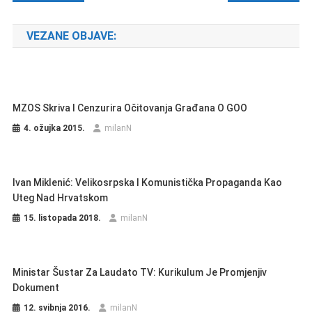
VEZANE OBJAVE:
MZOS Skriva I Cenzurira Očitovanja Građana O GOO
4. ožujka 2015.
milanN
Ivan Miklenić: Velikosrpska I Komunistička Propaganda Kao
Uteg Nad Hrvatskom
15. listopada 2018.
milanN
Ministar Šustar Za Laudato TV: Kurikulum Je Promjenjiv
Dokument
12. svibnja 2016.
milanN