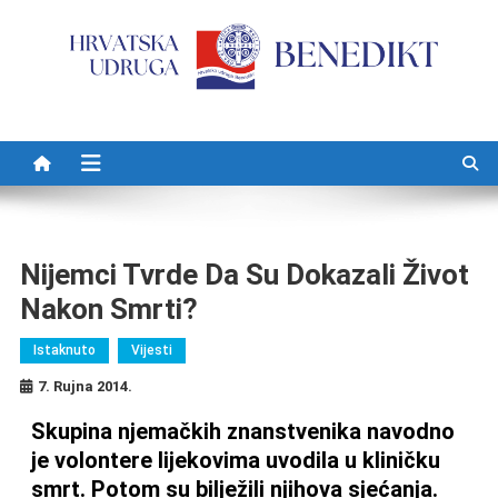
Preskočite na sadržaj
Nijemci Tvrde Da Su Dokazali Život
Nakon Smrti?
Istaknuto
Vijesti
7. Rujna 2014.
Skupina njemačkih znanstvenika navodno
je volontere lijekovima uvodila u kliničku
smrt. Potom su bilježili njihova sjećanja.