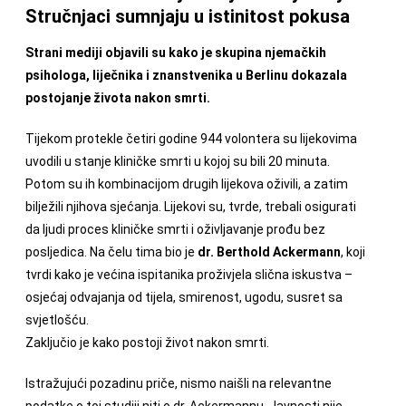
Stručnjaci sumnjaju u istinitost pokusa
Strani mediji objavili su kako je skupina njemačkih
psihologa, liječnika i znanstvenika u Berlinu dokazala
postojanje života nakon smrti.
Tijekom protekle četiri godine 944 volontera su lijekovima
uvodili u stanje kliničke smrti u kojoj su bili 20 minuta.
Potom su ih kombinacijom drugih lijekova oživili, a zatim
bilježili njihova sjećanja. Lijekovi su, tvrde, trebali osigurati
da ljudi proces kliničke smrti i oživljavanje prođu bez
posljedica. Na čelu tima bio je
dr. Berthold Ackermann
, koji
tvrdi kako je većina ispitanika proživjela slična iskustva –
osjećaj odvajanja od tijela, smirenost, ugodu, susret sa
svjetlošću.
Zaključio je kako postoji život nakon smrti.
Istražujući pozadinu priče, nismo naišli na relevantne
podatke o toj studiji niti o dr. Ackermannu. Javnosti nije