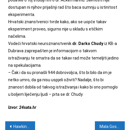
dostupan ni njihov prijašnji rad što baca sumnju u istinitost
eksperimenta.
Hrvatski znanstvenici tvrde kako, ako se uopće takav
eksperiment proveo, sigurno nije u skladu s etičkim
načelima.
Vodeći hrvatski neuroznanstvenik
dr. Darko Chudy
iz KB-a
Dubrava zaprepašten je informacijom o takvom
istraživanju te smatra da se takav rad može temeljiti jedino
na spekulacijama.
– Čak i da su pronašli 944 dobrovoljca, što bi bilo da im je
netko umro, da ga nisu uspjeli oživiti? Nadalje, što bi
znanost dobila od takvog istraživanja i kako bi ono pomoglo
u boljem liječenju ljudi – pita se dr. Chudy.
Izvor: 24sata.hr
Navigacija objava
Hawking upozorava: “Božja čestica bi nas mogla uništiti”
Mala Gospa