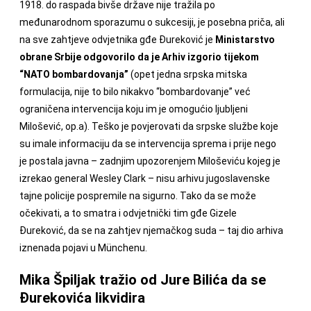
1918. do raspada bivše države nije tražila po
međunarodnom sporazumu o sukcesiji, je posebna priča, ali
na sve zahtjeve odvjetnika gđe Đureković je
Ministarstvo
obrane Srbije odgovorilo da je Arhiv izgorio tijekom
“NATO bombardovanja”
(opet jedna srpska mitska
formulacija, nije to bilo nikakvo “bombardovanje” već
ograničena intervencija koju im je omogućio ljubljeni
Milošević, op.a). Teško je povjerovati da srpske službe koje
su imale informaciju da se intervencija sprema i prije nego
je postala javna – zadnjim upozorenjem Miloševiću kojeg je
izrekao general Wesley Clark – nisu arhivu jugoslavenske
tajne policije pospremile na sigurno. Tako da se može
očekivati, a to smatra i odvjetnički tim gđe Gizele
Đureković, da se na zahtjev njemačkog suda – taj dio arhiva
iznenada pojavi u Münchenu.
Mika Špiljak tražio od Jure Bilića da se
Đurekovića likvidira