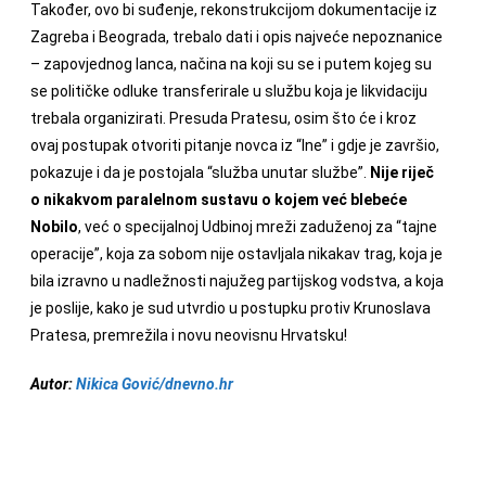
Također, ovo bi suđenje, rekonstrukcijom dokumentacije iz
Zagreba i Beograda, trebalo dati i opis najveće nepoznanice
– zapovjednog lanca, načina na koji su se i putem kojeg su
se političke odluke transferirale u službu koja je likvidaciju
trebala organizirati. Presuda Pratesu, osim što će i kroz
ovaj postupak otvoriti pitanje novca iz “Ine” i gdje je završio,
pokazuje i da je postojala “služba unutar službe”.
Nije riječ
o nikakvom paralelnom sustavu o kojem već blebeće
Nobilo
, već o specijalnoj Udbinoj mreži zaduženoj za “tajne
operacije”, koja za sobom nije ostavljala nikakav trag, koja je
bila izravno u nadležnosti najužeg partijskog vodstva, a koja
je poslije, kako je sud utvrdio u postupku protiv Krunoslava
Pratesa, premrežila i novu neovisnu Hrvatsku!
Autor:
Nikica Gović/dnevno.hr