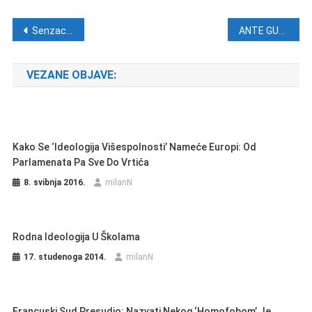
Navigacija objava
Senzacionalizam papine dobrote, progon znanja i sloboda ratovanja
ANTE GUGO: Gospodo hrvatski generali, stanite na čelo svoje vojske!
VEZANE OBJAVE:
Kako Se ‘ideologija Višespolnosti’ Nameće Europi: Od
Parlamenata Pa Sve Do Vrtića
8. svibnja 2016.
milanN
Rodna Ideologija U Školama
17. studenoga 2014.
milanN
Francuski Sud Presudio: Nazvati Nekog ‘homofobom’ Je