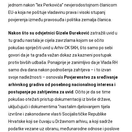
jednom nakon “lex Perkovića” nevjerodostojnom članicom
EU-a koja ne poštuje vladavinu prava i visoki stupanj
povjerenja između pravosuđa i politika zemalja članica.
Nakon što su odvjetnici Gizele Đureković
zatražili uvid u
tu građu nastala je cijela zavrzlama kojom se očito
pokušao spriječiti uvid u Arhiv CK SKH, što samo po sebi
govori da je ta građa važan dokaz za kazneni postupak
protiv bivših udbaša. Ponajprije je zanimljivo da je Vlada RH
samo dva dana nakon podnošenja zahtjeva – i to izvan
svoje nadležnosti – osnovala
Povjerenstvo za sređivanje
arhivskog gradiva od posebnog nacionalnog interesa i
postupanje po zahtjevima za uvid
. Očito je da se time
pokušao otežati pristup dokumentaciji iz bivše države,
uključujući i dokumentima “nastalim djelovanjem tijela
izvršne i zakonodavne vlasti Socijalističke Republike
Hrvatske koji se čuvaju u Državnom arhivu, a koji sadrže
podatke vezane uz obranu, međunarodne odnose i poslove