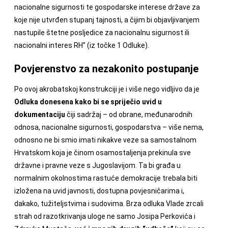
nacionalne sigurnosti te gospodarske interese države za
koje nije utvrđen stupanj tajnosti, a čijim bi objavljivanjem
nastupile štetne posljedice za nacionalnu sigurnost ili
nacionalni interes RH” (iz točke 1 Odluke).
Povjerenstvo za nezakonito postupanje
Po ovoj akrobatskoj konstrukciji je i više nego vidljivo da je
Odluka donesena kako bi se spriječio uvid u
dokumentaciju
čiji sadržaj – od obrane, međunarodnih
odnosa, nacionalne sigurnosti, gospodarstva – više nema,
odnosno ne bi smio imati nikakve veze sa samostalnom
Hrvatskom koja je činom osamostaljenja prekinula sve
državne i pravne veze s Jugoslavijom. Ta bi građa u
normalnim okolnostima rastuće demokracije trebala biti
izložena na uvid javnosti, dostupna povjesničarima i,
dakako, tužiteljstvima i sudovima. Brza odluka Vlade zrcali
strah od razotkrivanja uloge ne samo Josipa Perkovića i