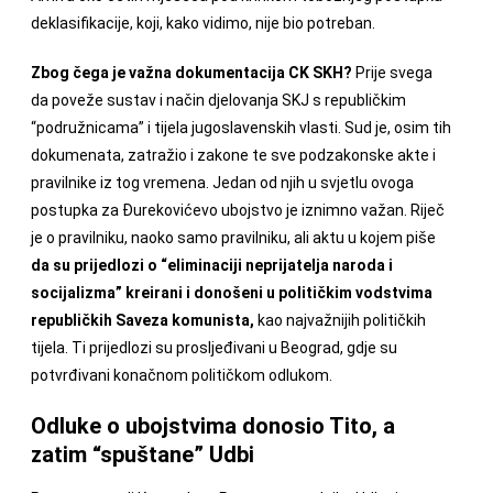
deklasifikacije, koji, kako vidimo, nije bio potreban.
Zbog čega je važna dokumentacija CK SKH?
Prije svega
da poveže sustav i način djelovanja SKJ s republičkim
“podružnicama” i tijela jugoslavenskih vlasti. Sud je, osim tih
dokumenata, zatražio i zakone te sve podzakonske akte i
pravilnike iz tog vremena. Jedan od njih u svjetlu ovoga
postupka za Đurekovićevo ubojstvo je iznimno važan. Riječ
je o pravilniku, naoko samo pravilniku, ali aktu u kojem piše
da su prijedlozi o “eliminaciji neprijatelja naroda i
socijalizma” kreirani i donošeni u političkim vodstvima
republičkih Saveza komunista,
kao najvažnijih političkih
tijela. Ti prijedlozi su prosljeđivani u Beograd, gdje su
potvrđivani konačnom političkom odlukom.
Odluke o ubojstvima donosio Tito, a
zatim “spuštane” Udbi