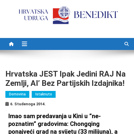
Preskočite na sadržaj
Hrvatska JEST Ipak Jedini RAJ Na
Zemlji, Al’ Bez Partijskih Izdajnika!
Domovina
Istaknuto
6. Studenoga 2014.
Imao sam predavanja u Kini u ”ne-
poznatim” gradovima: Chongqing
ponajveći grad na svijetu (33 milijuna), a