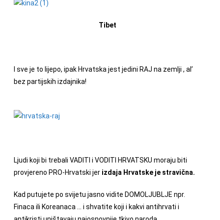
Tibet
I sve je to lijepo, ipak Hrvatska jest jedini RAJ na zemlji , al’
bez partijskih izdajnika!
Ljudi koji bi trebali VADITI i VODITI HRVATSKU moraju biti
provjereno PRO-Hrvatski jer
izdaja Hrvatske je stravična.
Kad putujete po svijetu jasno vidite DOMOLJUBLJE npr.
Finaca ili Koreanaca … i shvatite koji i kakvi antihrvati i
antikristi uništavaju najosnovnije tkivo naroda .