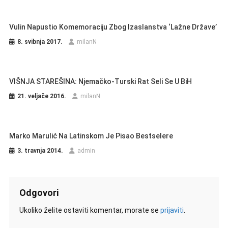
Vulin Napustio Komemoraciju Zbog Izaslanstva ‘lažne Države’
8. svibnja 2017.
milanN
VIŠNJA STAREŠINA: Njemačko-Turski Rat Seli Se U BiH
21. veljače 2016.
milanN
Marko Marulić Na Latinskom Je Pisao Bestselere
3. travnja 2014.
admin
Odgovori
Ukoliko želite ostaviti komentar, morate se
prijaviti
.