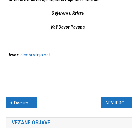
S vjerom u Krista
Vaš Davor Pavuna
Izvor:
glasbrotnja.net
Navigacija objava
Documenta 2013. od donacija dobila više od 5 milijuna kuna
NEVJEROJATNI NIJEMCI: Ovakvu glazbu još niste vidjeli
VEZANE OBJAVE: