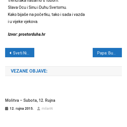
trenutaka nasamo s tobom.
Slava Ocu i Sinu i Duhu Svetomu.
Kako bijaše na početku, tako i sada i vazda
i u vijeke vjekova.
Izvor: prostorduha.hr
Navigacija objava
Sveti Nikola
Papa: Budućnost čovječanstva prolazi kroz obitelj
VEZANE OBJAVE:
Molitva – Subota, 12. Rujna
12. rujna 2015.
milanN