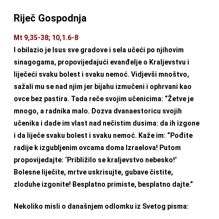
Riječ Gospodnja
Mt 9,35-38; 10,1.6-8
I obilazio je Isus sve gradove i sela učeći po njihovim
sinagogama, propovijedajući evanđelje o Kraljevstvu i
liječeći svaku bolest i svaku nemoć. Vidjevši mnoštvo,
sažali mu se nad njim jer bijahu izmučeni i ophrvani kao
ovce bez pastira. Tada reče svojim učenicima: “Žetve je
mnogo, a radnika malo. Dozva dvanaestoricu svojih
učenika i dade im vlast nad nečistim dusima: da ih izgone
i da liječe svaku bolest i svaku nemoć. Kaže im: “Pođite
radije k izgubljenim ovcama doma Izraelova! Putom
propovijedajte: ‘Približilo se kraljevstvo nebesko!’
Bolesne liječite, mrtve uskrisujte, gubave čistite,
zloduhe izgonite! Besplatno primiste, besplatno dajte.”
Nekoliko misli o današnjem odlomku iz Svetog pisma: