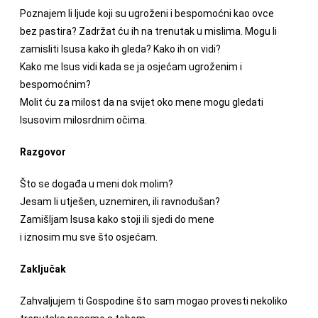
Poznajem li ljude koji su ugroženi i bespomoćni kao ovce
bez pastira? Zadržat ću ih na trenutak u mislima. Mogu li
zamisliti Isusa kako ih gleda? Kako ih on vidi?
Kako me Isus vidi kada se ja osjećam ugroženim i
bespomoćnim?
Molit ću za milost da na svijet oko mene mogu gledati
Isusovim milosrdnim očima.
Razgovor
Što se događa u meni dok molim?
Jesam li utješen, uznemiren, ili ravnodušan?
Zamišljam Isusa kako stoji ili sjedi do mene
i iznosim mu sve što osjećam.
Zaključak
Zahvaljujem ti Gospodine što sam mogao provesti nekoliko