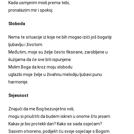
Kada usmjerim misli prema tebi,
pronalazim mir i spokoj.
Sloboda
Nema te situacije iz koje ne bih mogao izići još bogatiji
ljubavlju i životom.
Međutim, moje su želje često fiksirane, zarobljene u
iluzijama da će sve biti ispunjene.
Molim Boga da kroz moju slobodu
uglazbi moje želje u živahnu melodiju ljubavi punu
harmonije.
Svjesnost
Znajući da me Bog bezuvjetno voli,
mogu si priuštiti da budem iskren u onome što jesam.
Kakav je bio protekli dan? Kako se sada osjećam?
Sasvim otvoreno, podijelit ću svoje osjećaje s Bogom.