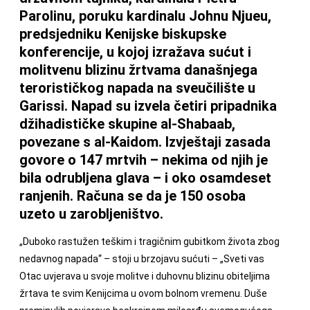
Parolinu, poruku kardinalu Johnu Njueu,
predsjedniku Kenijske biskupske
konferencije, u kojoj izražava sućut i
molitvenu blizinu žrtvama današnjega
terorističkog napada na sveučilište u
Garissi. Napad su izvela četiri pripadnika
džihadističke skupine al-Shabaab,
povezane s al-Kaidom. Izvještaji zasada
govore o 147 mrtvih – nekima od njih je
bila odrubljena glava – i oko osamdeset
ranjenih. Računa se da je 150 osoba
uzeto u zarobljeništvo.
„Duboko rastužen teškim i tragičnim gubitkom života zbog
nedavnog napada“ – stoji u brzojavu sućuti – „Sveti vas
Otac uvjerava u svoje molitve i duhovnu blizinu obiteljima
žrtava te svim Kenijcima u ovom bolnom vremenu. Duše