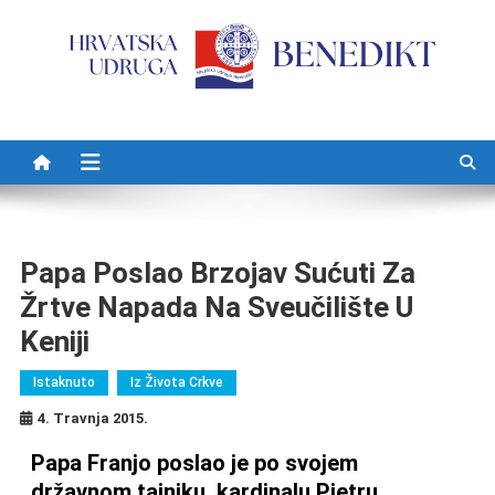
Preskočite na sadržaj
Papa Poslao Brzojav Sućuti Za
Žrtve Napada Na Sveučilište U
Keniji
Istaknuto
Iz Života Crkve
4. Travnja 2015.
Papa Franjo poslao je po svojem
državnom tajniku, kardinalu Pietru