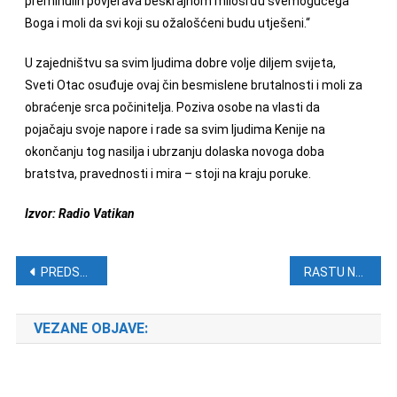
preminulih povjerava beskrajnom milosrđu svemogućega
Boga i moli da svi koji su ožalošćeni budu utješeni.“
U zajedništvu sa svim ljudima dobre volje diljem svijeta,
Sveti Otac osuđuje ovaj čin besmislene brutalnosti i moli za
obraćenje srca počinitelja. Poziva osobe na vlasti da
pojačaju svoje napore i rade sa svim ljudima Kenije na
okončanju tog nasilja i ubrzanju dolaska novoga doba
bratstva, pravednosti i mira – stoji na kraju poruke.
Izvor: Radio Vatikan
Navigacija objava
PREDSJEDNICA NAJAVILA: U Vijeću za domovinsku sigurnost bit će Gotovina i Markač
RASTU NAPETOSTI IZMEĐU RUSIJE I NATO-A
VEZANE OBJAVE: