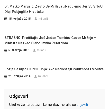
Dr. Matko Marušić: Zašto Se Mi Hrvati Radujemo Jer Su Srbi U
Oluji Pobjegli Iz Hrvatske
15. veljače 2015.
milanN
STRAŠNO: Pročitajte Još Jedan Tomićev Govor Mržnje –
Ministra Nazvao Slaboumnim Retardom
5. travnja 2016.
milanN
Božja Se Riječ U Srcu ‘ubija’ Ako Nedostaju Poniznost I Molitva!
21. ožujka 2014.
milanN
Odgovori
Ukoliko želite ostaviti komentar, morate se
prijaviti
.