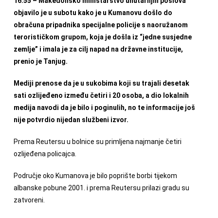
16.55 – Makedonsko ministarstvo unutarnjih poslova
objavilo je u subotu kako je u Kumanovu došlo do
obračuna pripadnika specijalne policije s naoružanom
terorističkom grupom, koja je došla iz “jedne susjedne
zemlje” i imala je za cilj napad na državne institucije,
prenio je Tanjug.
Mediji prenose da je u sukobima koji su trajali desetak
sati ozlijeđeno između četiri i 20 osoba, a dio lokalnih
medija navodi da je bilo i poginulih, no te informacije još
nije potvrdio nijedan službeni izvor.
Prema Reutersu u bolnice su primljena najmanje četiri
ozlijeđena policajca.
Područje oko Kumanova je bilo poprište borbi tijekom
albanske pobune 2001. i prema Reutersu prilazi gradu su
zatvoreni.