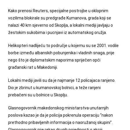
Kako prenosi Reuters, specijalne postrojbe u oklopnim
vozilima blokirale su predgrađe Kumanova, grada koji se
nalazi 40 km sjeverno od Skoplja, a lokalni mediji javljaju o
žestokim sukobima i pucnjavi iz automatskog oružja.
Helikopteri nadlijeću to područje u kojemu su se 2001. vodile
borbe između albanskih pobunjenika i vladinih snaga, prije
nego što je diplomatskim naporima spriječen opći
građanski rat u Makedoniji.
Lokalni mediji javili su da je najmanje 12 policajaca ranjeno.
Dio je zbrinut u kumanovskoj bolnici, a teže ranjeni
prebačeni su u bolnice u Skoplju.
Glasnogovornik makedonskog ministarstva unutarnjih
poslova kazao je da je policija pokrenula operaciju “nakon
prethodno pribavljenih informacija o naoružanoj skupini”.
Glasnogovornik nije rekao drugih pojedinosti o akciji.