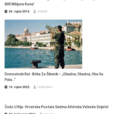
800 Milijuna Kuna!
24. rujna 2014.
milanN
Domovinski Rat: Bitka Za Šibenik – „Obadva, Obadva, Oba Su
Pala…“
16. rujna 2022.
Uredništvo
Čudo U Riju: Hrvatska Postala Sedma Atletska Velesila Svijeta!