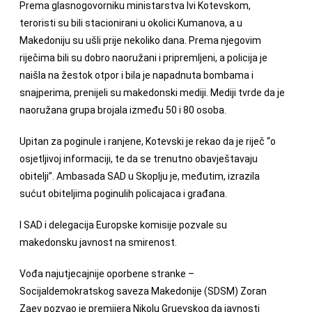
Prema glasnogovorniku ministarstva Ivi Kotevskom,
teroristi su bili stacionirani u okolici Kumanova, a u
Makedoniju su ušli prije nekoliko dana. Prema njegovim
riječima bili su dobro naoružani i pripremljeni, a policija je
naišla na žestok otpor i bila je napadnuta bombama i
snajperima, prenijeli su makedonski mediji. Mediji tvrde da je
naoružana grupa brojala između 50 i 80 osoba.
Upitan za poginule i ranjene, Kotevski je rekao da je riječ “o
osjetljivoj informaciji, te da se trenutno obavještavaju
obitelji”. Ambasada SAD u Skoplju je, međutim, izrazila
sućut obiteljima poginulih policajaca i građana.
I SAD i delegacija Europske komisije pozvale su
makedonsku javnost na smirenost.
Vođa najutjecajnije oporbene stranke –
Socijaldemokratskog saveza Makedonije (SDSM) Zoran
Zaev pozvao je premijera Nikolu Gruevskog da javnosti