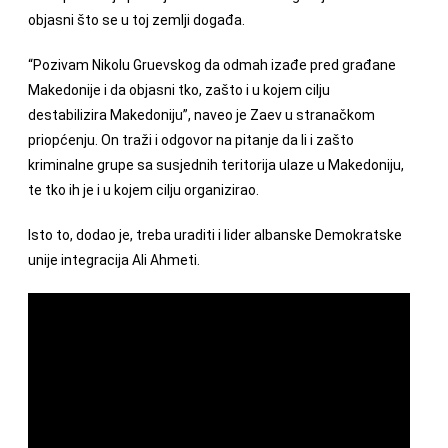
objasni što se u toj zemlji događa.
“Pozivam Nikolu Gruevskog da odmah izađe pred građane
Makedonije i da objasni tko, zašto i u kojem cilju
destabilizira Makedoniju”, naveo je Zaev u stranačkom
priopćenju. On traži i odgovor na pitanje da li i zašto
kriminalne grupe sa susjednih teritorija ulaze u Makedoniju,
te tko ih je i u kojem cilju organizirao.
Isto to, dodao je, treba uraditi i lider albanske Demokratske
unije integracija Ali Ahmeti.