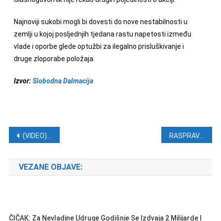
Najnoviji sukobi mogli bi dovesti do nove nestabilnosti u
zemlji u kojoj posljednjih tjedana rastu napetosti između
vlade i oporbe glede optužbi za ilegalno prisluškivanje i
druge zloporabe položaja.
Izvor:
Slobodna Dalmacija
Navigacija objava
(VIDEO) KAKVA DRSKOST: Jugooficir na HRT-u vrijeđa predsjednicu i branitelje
RASPRAVA O POBAČAJU I EUTANAZIJI (VIDEO)
VEZANE OBJAVE:
ČIČAK: Za Nevladine Udruge Godišnje Se Izdvaja 2 Milijarde I