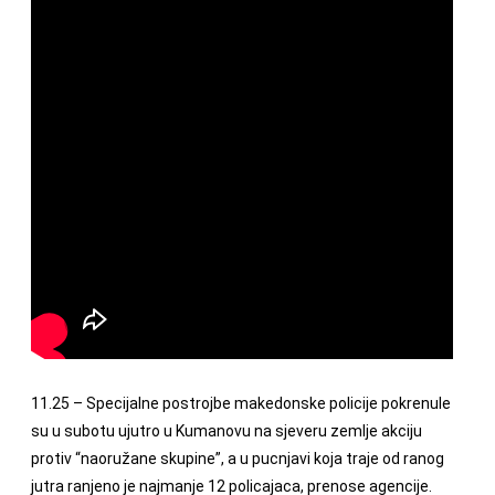
11.25 – Specijalne postrojbe makedonske policije pokrenule
su u subotu ujutro u Kumanovu na sjeveru zemlje akciju
protiv “naoružane skupine”, a u pucnjavi koja traje od ranog
jutra ranjeno je najmanje 12 policajaca, prenose agencije.