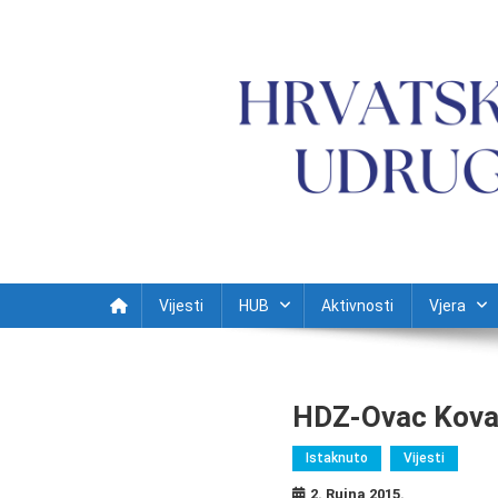
Preskočite na sadržaj
Vijesti
HUB
Aktivnosti
Vjera
HDZ-Ovac Kovač:
Istaknuto
Vijesti
2. Rujna 2015.