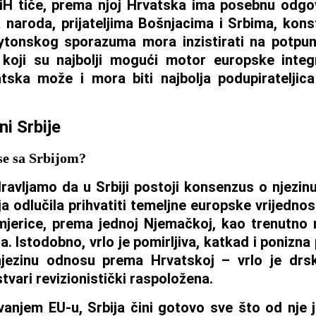
iH tiče, prema njoj Hrvatska ima posebnu odgo
 naroda, prijateljima Bošnjacima i Srbima, konst
ytonskog sporazuma mora inzistirati na potpun
 koji su najbolji mogući motor europske integ
tska može i mora biti najbolja podupirateljica
ni Srbije
se sa Srbijom?
avljamo da u Srbiji postoji konsenzus o njezin
ja odlučila prihvatiti temeljne europske vrijednost
mjerice, prema jednoj Njemačkoj, kao trenutno 
na. Istodobno, vrlo je pomirljiva, katkad i poniz
njezinu odnosu prema Hrvatskoj – vrlo je drsk
stvari revizionistički raspoložena.
avanjem EU-u, Srbija čini gotovo sve što od nje 