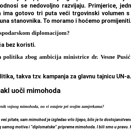
odnosi se nedovoljno razvijaju. Primjerice, jed
ka ima gotovo tri puta veći trgovinski volumen
ijuna stanovnika. To moramo i hoćemo promijeniti
gospodarskom diplomacijom?
a bez koristi.
a politika zbog ambicija ministrice dr. Vesne Pusi
itika, takva tzv. kampanja za glavnu tajnicu UN-a
bakl uoči mimohoda
vnik vojnog mimohoda, no vi ostajete pri svojim zamjerkama?
a već pitate, sam mimohod je izgledao vrlo lijepo, bilo je to dostojanstven
zbog samog motiva i “diplomatske” pripreme mimohoda. I bili smo u pravu. 