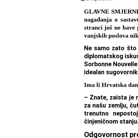
GLAVNE SMJERNICE
nagađanja o sastav
stranci još ne bav
vanjskih poslova nik
Ne samo zato što 
diplomatskog iskus
Sorbonne Nouvelle 
idealan sugovornik 
Ima li Hrvatska dan
– Znate, zaista je 
za našu zemlju, ču
trenutno neposto
činjeničnom stanju
Odgovornost pr