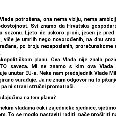
 Vlada potrošena, ona nema viziju, nema ambici
odostojnost. Svi znamo da Hrvatska gospodarsk
ku sezonu. Ljeto će uskoro proći, jesen je pred
, više je umrlih nego novorođenih, na dnu smo 
rađana, po broju nezaposlenih, proračunskome m
.
kopolitičkom planu. Ova Vlada nije znala pozic
ATO saveza. Mi ne znamo s kim ova Vlada ž
đuje unutar EU-a. Neka nam predsjednik Vlade Mi
girano surađuje. Ja ne znam odgovor na to pitanje,
 pa ni strani stručni promatrači.
ladajućima na tom planu?
s nekim vladama čak i zajedničke sjednice, sjeti
m. To se moglo nastaviti raditi, pače proširiti n