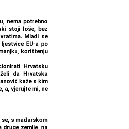
ju, nema potrebno
i stoji loše, bez
 vratima. Mladi se
ljestvice EU-a po
anjku, korištenju
ionirati Hrvatsku
eli da Hrvatska
lanović kaže s kim
 a, vjerujte mi, ne
mo se, s mađarskom
a druge zemlje, na