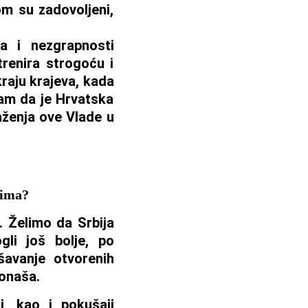
m su zadovoljeni,
a i nezgrapnosti
trenira strogoću i
 kraju krajeva, kada
am da je Hrvatska
laženja ove Vlade u
rima?
. Želimo da Srbija
gli još bolje, po
šavanje otvorenih
ponaša.
i, kao i pokušaji