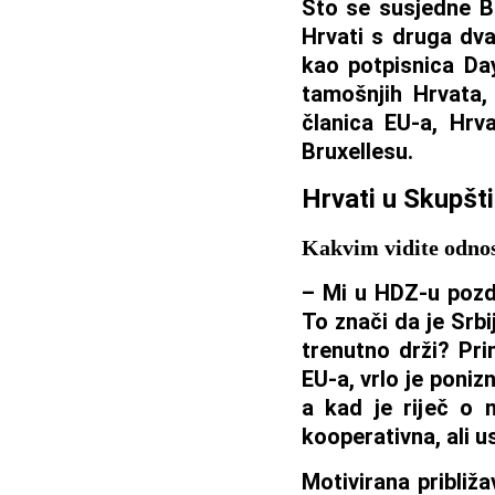
Što se susjedne B
Hrvati s druga dva
kao potpisnica Da
tamošnjih Hrvata,
članica EU-a, Hrva
Bruxellesu.
Hrvati u Skupšti
Kakvim vidite odno
– Mi u HDZ-u pozdr
To znači da je Srbi
trenutno drži? Pri
EU-a, vrlo je poniz
a kad je riječ o 
kooperativna, ali u
Motivirana približ