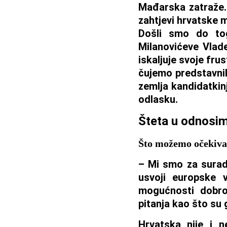
Mađarska zatraže.
zahtjevi hrvatske m
Došli smo do tog
Milanovićeve Vlade
iskaljuje svoje frus
čujemo predstavni
zemlja kandidatkinj
odlasku.
Šteta u odnosi
Što možemo očekivat
– Mi smo za suradn
usvoji europske v
mogućnosti dobros
pitanja kao što su 
Hrvatska nije i ne