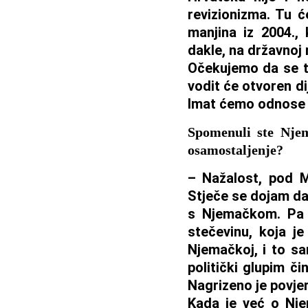
revizionizma. Tu ć
manjina iz 2004., 
dakle, na državnoj 
Očekujemo da se to
vodit će otvoren di
Imat ćemo odnose č
Spomenuli ste Njem
osamostaljenje?
– Nažalost, pod M
Stječe se dojam da
s Njemačkom. Pa M
stečevinu, koja je
Njemačkoj, i to sa
politički glupim č
Nagrizeno je povjer
Kada je već o Nje