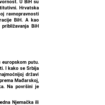
vornost. U BiH su
itutivni. Hrvatska
oj ravnopravnosti
racije BiH. A kao
 približavanja BiH
u europskom putu.
i. I kako se Srbija
najmoćnijoj državi
na prema Mađarskoj,
a. Na površini je
jedna Njemačka ili