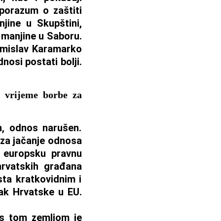
sporazum o zaštiti
jine u Skupštini,
e manjine u Saboru.
Tomislav Karamarko
nosi postati bolji.
u vrijeme borbe za
n, odnos narušen.
 za jačanje odnosa
i europsku pravnu
 hrvatskih građana
sta kratkovidnim i
zak Hrvatske u EU.
 s tom zemljom je