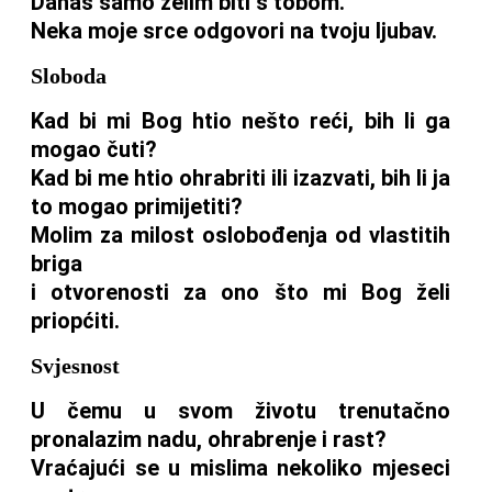
Danas samo želim biti s tobom.
Neka moje srce odgovori na tvoju ljubav.
Sloboda
Kad bi mi Bog htio nešto reći, bih li ga
mogao čuti?
Kad bi me htio ohrabriti ili izazvati, bih li ja
to mogao primijetiti?
Molim za milost oslobođenja od vlastitih
briga
i otvorenosti za ono što mi Bog želi
priopćiti.
Svjesnost
U čemu u svom životu trenutačno
pronalazim nadu, ohrabrenje i rast?
Vraćajući se u mislima nekoliko mjeseci