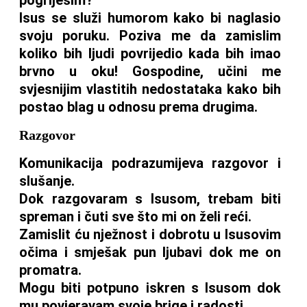
Isus se služi humorom kako bi naglasio
svoju poruku. Poziva me da zamislim
koliko bih ljudi povrijedio kada bih imao
brvno u oku! Gospodine, učini me
svjesnijim vlastitih nedostataka kako bih
postao blag u odnosu prema drugima.
Razgovor
Komunikacija podrazumijeva razgovor i
slušanje.
Dok razgovaram s Isusom, trebam biti
spreman i čuti sve što mi on želi reći.
Zamislit ću nježnost i dobrotu u Isusovim
očima i smješak pun ljubavi dok me on
promatra.
Mogu biti potpuno iskren s Isusom dok
mu povjeravam svoje brige i radosti.