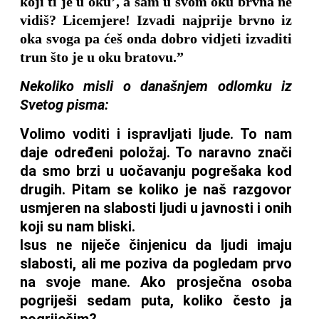
koji ti je u oku’, a sam u svom oku brvna ne
vidiš? Licemjere! Izvadi najprije brvno iz
oka svoga pa ćeš onda dobro vidjeti izvaditi
trun što je u oku bratovu.”
Nekoliko misli o današnjem odlomku iz
Svetog pisma:
Volimo voditi i ispravljati ljude. To nam
daje određeni položaj. To naravno znači
da smo brzi u uočavanju pogrešaka kod
drugih. Pitam se koliko je naš razgovor
usmjeren na slabosti ljudi u javnosti i onih
koji su nam bliski.
Isus ne niječe činjenicu da ljudi imaju
slabosti, ali me poziva da pogledam prvo
na svoje mane. Ako prosječna osoba
pogriješi sedam puta, koliko često ja
pogriješim?