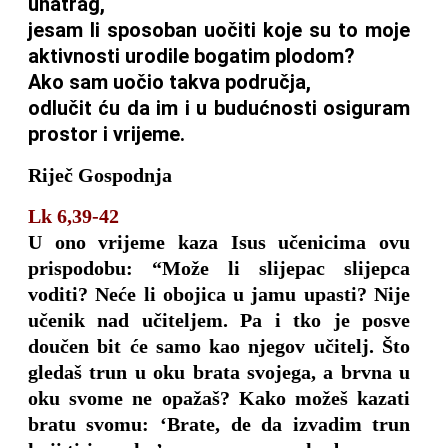
unatrag,
jesam li sposoban uočiti koje su to moje
aktivnosti urodile bogatim plodom?
Ako sam uočio takva područja,
odlučit ću da im i u budućnosti osiguram
prostor i vrijeme.
Riječ Gospodnja
Lk 6,39-42
U ono vrijeme kaza Isus učenicima ovu
prispodobu: “Može li slijepac slijepca
voditi? Neće li obojica u jamu upasti? Nije
učenik nad učiteljem. Pa i tko je posve
doučen bit će samo kao njegov učitelj. Što
gledaš trun u oku brata svojega, a brvna u
oku svome ne opažaš? Kako možeš kazati
bratu svomu: ‘Brate, de da izvadim trun