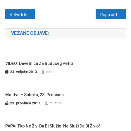
Navigacija objava
Sveti Ivan Gabrijel Perboyre
Papa oštro osudio proizvođače oružja
VEZANE OBJAVE:
VIDEO: Devetnica Za Budućeg Petra
23. veljače 2013.
admin
Molitva – Subota, 23. Prosinca
23. prosinca 2017.
milanN
PAPA: Tko Ne Živi Da Bi Služio, Ne Služi Da Bi Živio!