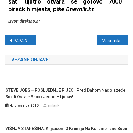
sati ujutro otvara se gotovo 7000
biračkih mjesta, piše
Dnevnik.hr.
Izvor: direktno.hr
Navigacija objava
PAPA NA OTVORENJU SINODE: ‘Bog je stvorio muško i žensko’
Masonski plan za uništenje Crkve iz 1995. godine
VEZANE OBJAVE:
STEVE JOBS – POSLJEDNJE RIJEČI: Pred Dahom Nadolazeće
Smrti Ostaje Samo Jedno – Ljubav!
4. prosinca 2015.
milanN
VIŠNJA STAREŠINA: Knjižicom O Kremlju Na Korumpirane Suce