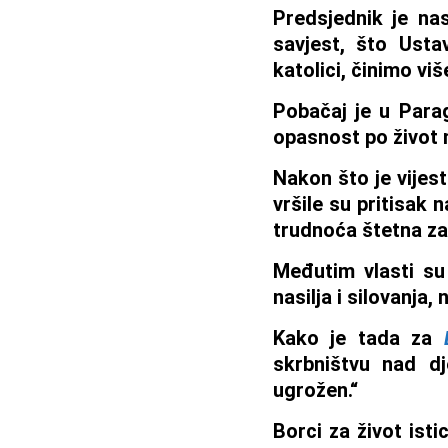
Predsjednik je na
savjest, što Ustav
katolici, činimo vi
Pobačaj je u Para
opasnost po život 
Nakon što je vijest
vršile su pritisak 
trudnoća štetna za 
Međutim vlasti su 
nasilja i silovanja,
Kako je tada za
skrbništvu nad dj
ugrožen.“
Borci za život ist