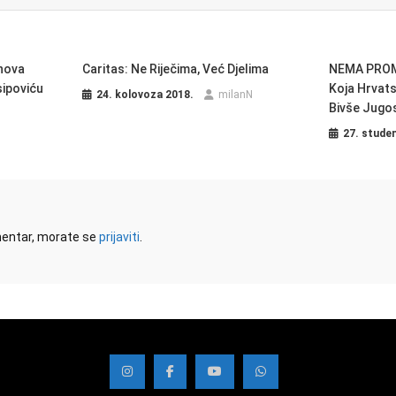
nova
Caritas: Ne Riječima, Već Djelima
NEMA PROMJ
sipoviću
Koja Hrvats
24. kolovoza 2018.
milanN
Bivše Jugos
27. stude
omentar, morate se
prijaviti
.