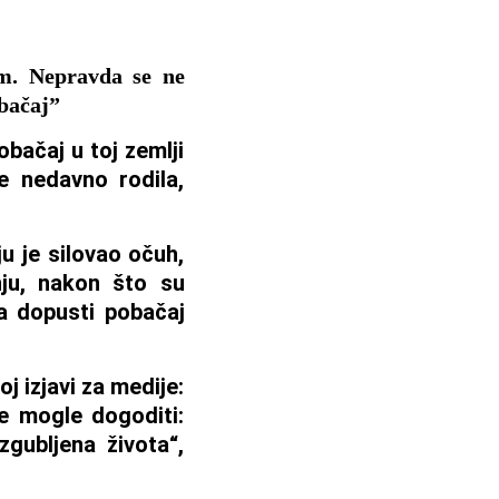
om. Nepravda se ne
bačaj”
obačaj u toj zemlji
e nedavno rodila,
u je silovao očuh,
nju, nakon što su
da dopusti pobačaj
j izjavi za medije:
se mogle dogoditi:
zgubljena života“,