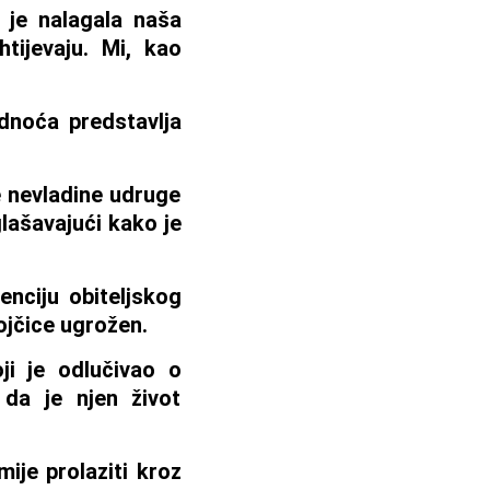
 je nalagala naša
tijevaju. Mi, kao
dnoća predstavlja
ne nevladine udruge
glašavajući kako je
enciju obiteljskog
vojčice ugrožen.
ji je odlučivao o
 da je njen život
ije prolaziti kroz