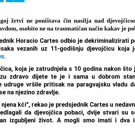
goj žrtvi ne poništava čin nasilja nad djevojčic
vdom, osobito ne na traumatičan način kakav je po
dnik Horacio Cartes odbio je dekriminalizirati p
isaka vezanih uz 11-godišnju djevojčicu koja j
ws.
čica, koja je zatrudnjela s 10 godina nakon što j
ozu zdravo dijete te je i sama u dobrom sta
e udruge vršile pritisak na paragvajsku vladu 
se na njezino zdravlje.
i njena kći“, rekao je predsjednik Cartes u nedavno
edlagali da djevojčica pobaci, dvije stvari su 
an izgubljeni život. A mogli smo imati i dva i