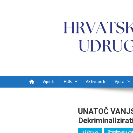
Preskočite na sadržaj
Vijesti
HUB
Aktivnosti
Vjera
UNATOČ VANJSK
Dekriminalizirat
Istaknuto
Svjedočanstva