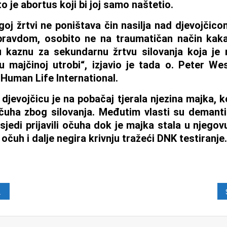
 je abortus koji bi joj samo naštetio.
goj žrtvi ne poništava čin nasilja nad djevojčic
ravdom, osobito ne na traumatičan način kakav
 kaznu za sekundarnu žrtvu silovanja koja je n
 u majčinoj utrobi“, izjavio je tada o. Peter We
 Human Life International.
djevojčicu je na pobačaj tjerala njezina majka, ko
očuha zbog silovanja. Međutim vlasti su demant
jedi prijavili očuha dok je majka stala u njegov
 očuh i dalje negira krivnju tražeći DNK testiranje.
java