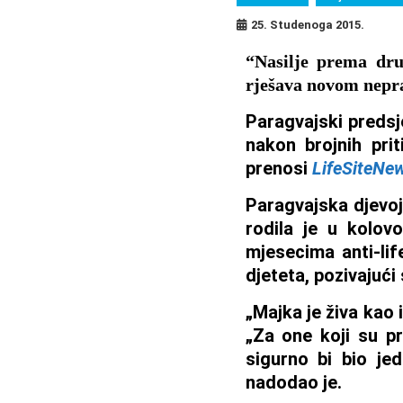
25. Studenoga 2015.
“Nasilje prema dru
rješava novom nepra
Paragvajski predsje
nakon brojnih prit
prenosi
LifeSiteNe
Paragvajska djevoj
rodila je u kolov
mjesecima anti-lif
djeteta, pozivajući 
„Majka je živa kao 
„Za one koji su pr
sigurno bi bio jed
nadodao je.