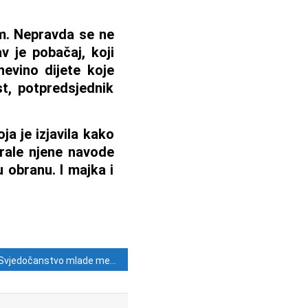
om. Nepravda se ne
 je pobačaj, koji
evino dijete koje
st, potpredsjednik
ja je izjavila kako
irale njene navode
u obranu. I majka i
Svjedočanstvo mlade međugorske hodočasnice: S Gospom ima nade za Ameriku i svijet