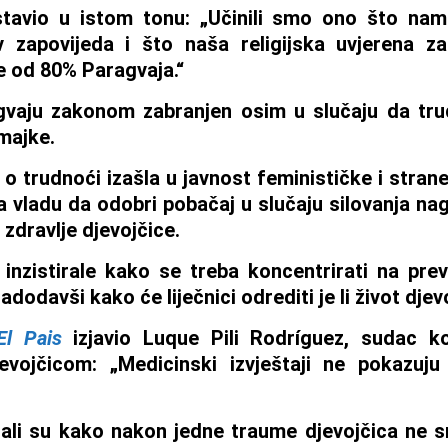
stavio u istom tonu: „Učinili smo ono što nam
 zapovijeda i što naša religijska uvjerena zah
še od 80% Paragvaja.“
gvaju zakonom zabranjen osim u slučaju da tru
majke.
 o trudnoći izašla u javnost feminističke i stra
na vladu da odobri pobačaj u slučaju silovanja na
zdravlje djevojčice.
inzistirale kako se treba koncentrirati na prev
 nadodavši kako će liječnici odrediti je li život dje
El Pais
izjavio Luque Pili Rodríguez, sudac ko
evojčicom: „Medicinski izvještaji ne pokazuju
icali su kako nakon jedne traume djevojčica ne sm