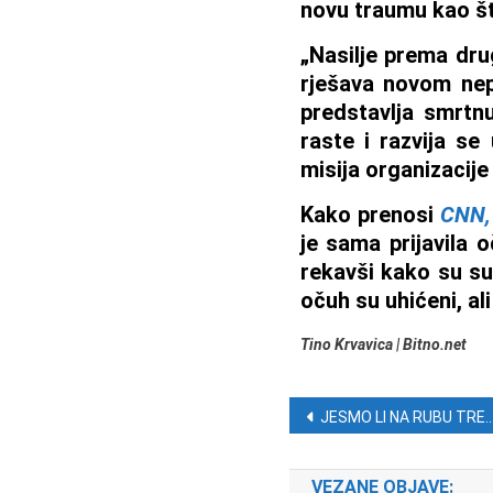
novu traumu kao što
„Nasilje prema dru
rješava novom nep
predstavlja smrtnu
raste i razvija se
misija organizacije
Kako prenosi
CNN,
je sama prijavila 
rekavši kako su sus
očuh su uhićeni, ali
Tino Krvavica | Bitno.net
Navigacija ob
JESMO LI NA RUBU TREĆEG SVJETSKOG RATA?
VEZANE OBJAVE: