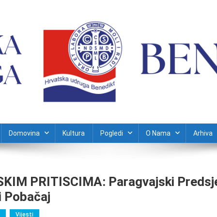
Domovina
Kultura
Pogledi
O Nama
Arhiva
IM PRITISCIMA: Paragvajski Predsje
i Pobačaj
Vijesti