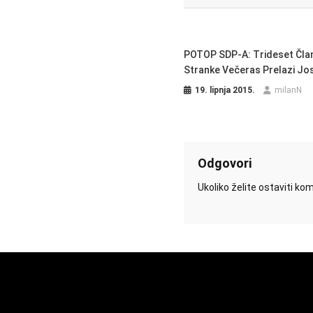
POTOP SDP-A: Trideset Čla
Stranke Večeras Prelazi Jo
19. lipnja 2015.
milanN
Odgovori
Ukoliko želite ostaviti k