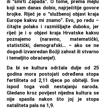
ili “smrti Zapada”. O tome, prema mejlu
koji sam danas dobio, najrječitije govore
brojke. Riječ je o “službenoj objavi kraja
Europe kakvu mi znamo”. Evo, po redu –
čitajte polako i razmišljajte duboko, jer
riječ je i o objavi kraja Hrvatske kakvu
poznajemo (naravno, matematički,
statistički, demografski… – ako se ne
dogodi izvanredan Božji zahvat ili stvarno
i temeljito obraćenje!).
Da bi se kultura održala dulje od 25
godina mora postojati određena stopa
fertiliteta od 2,11 djece po obitelji. Sve
ispod toga vodi nestajanju naroda.
Gledano kroz povijest nijedna kultura se
nije spasila nakon što joj je stopa
nataliteta pala na 1,9.