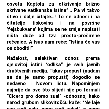
osveta Kaptola za otkrivanje brižno
skrivane vatikanske istine”… Pa vi takvo
štivo i dalje čitajte…! To se odnosi i na
čitatelje tiskovina i na površne
‘fejsbukvane’ kojima se ne smije napisati
ništa duže od tzv. prosto-proširene
rečenice. A Isus nam reče: “Istina će vas
osloboditi!”
Nažalost, selektivan odnos prema
cjelovitoj istini “odlika” je svih javnih
društvenih medija. Takav propust (nadam
se da je samo propust!) dogodio se
nedavno i Novom listu. Napominjem
najprije da ovo što slijedi nije po formuli
“Cicero pro domo sua!” -odnosno, kako
narod grubom slikovitošću kaže: “Ne laje
pas radi sela, nego radi sebe!” – nego