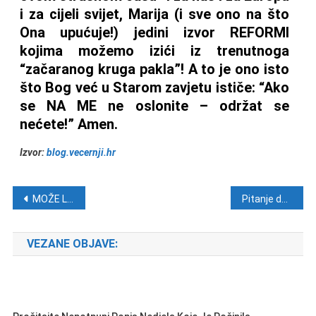
i za cijeli svijet, Marija (i sve ono na što
Ona upućuje!) jedini izvor REFORMI
kojima možemo izići iz trenutnoga
“začaranog kruga pakla”! A to je ono isto
što Bog već u Starom zavjetu ističe: “Ako
se NA ME ne oslonite – održat se
nećete!” Amen.
Izvor:
blog.vecernji.hr
Navigacija objava
MOŽE LI GORE OD OVOGA? Suci Islamske države izdali usmeno naređenje da se pobiju djeca s Downovim sindromom
Pitanje demografske obnove jedna od najvažnijih strateških reformi
VEZANE OBJAVE: