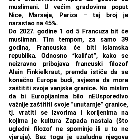
muslimani. U većim gradovima poput
Nice, Marseja, Pariza – taj broj je
narastao na 45%.
Do 2027. godine 1 od 5 Francuza bit će
musliman. Tim tempom, za samo 39
godina, Francuska će biti islamska
republika. Odnosno “kalifat”, kako se
neizravno pribojava francuski filozof
Alain Finkielkraut, premda ističe da se
konačno Europa budi, svjesna da mora
zaštititi svoje vanjske granice. No mislim
da bi Europljanima bilo nEUsporedivo
važnije zaštititi svoje “unutarnje” granice,
tj. vratiti se izvorima i korijenima na
kojima je kultura Zapada nastala (što
ugledni filozof ne spominje ili u to ne
vjeruje). Bez toga je uzaludna njegova