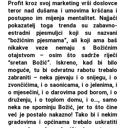
Profit kroz svoj marketing vrši doslovce
teror nad dušama i umovima kršćana i
postupno im mijenja mentalitet. Najjači
pokazatelj toga trenda su zabavno-
estradni pjesmuljci koji su nazvani
“božićnim pjesmama”, ali koji ama baš
nikakve veze nemaju s Božićnim
otajstvom – osim što sadrže riječi
“sretan Božić”. Iskreno, kad bi bilo
moguće, tu bi odvratnu rabotu trebalo
zabraniti – neka pjevaju i o snijegu, i o
zvončićima, i o saonicama, i o jelenima, i
o mjesečini, i o darovima pod borom, i o
druženju, i o toplom domu, i o…, samo
neka ne spominju Božić, jer to što čine
već je postalo nakazno! Tako bi i nekim
gradovima i općinama trebalo uskratiti