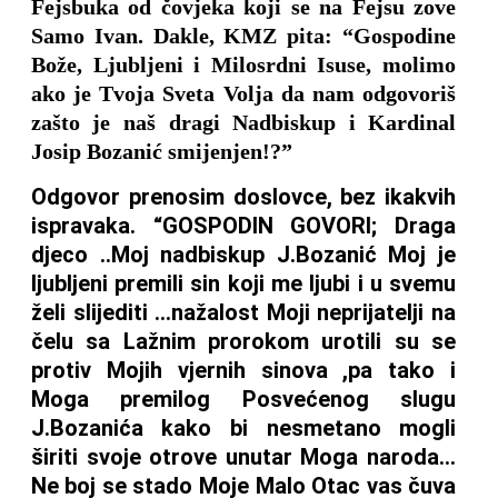
Fejsbuka od čovjeka koji se na Fejsu zove
Samo Ivan. Dakle, KMZ pita: “Gospodine
Bože, Ljubljeni i Milosrdni Isuse, molimo
ako je Tvoja Sveta Volja da nam odgovoriš
zašto je naš dragi Nadbiskup i Kardinal
Josip Bozanić smijenjen!?”
Odgovor prenosim doslovce, bez ikakvih
ispravaka. “GOSPODIN GOVORI; Draga
djeco ..Moj nadbiskup J.Bozanić Moj je
ljubljeni premili sin koji me ljubi i u svemu
želi slijediti …nažalost Moji neprijatelji na
čelu sa Lažnim prorokom urotili su se
protiv Mojih vjernih sinova ,pa tako i
Moga premilog Posvećenog slugu
J.Bozanića kako bi nesmetano mogli
širiti svoje otrove unutar Moga naroda…
Ne boj se stado Moje Malo Otac vas čuva