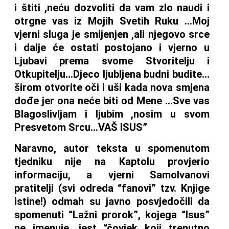
i štiti ,neću dozvoliti da vam zlo naudi i
otrgne vas iz Mojih Svetih Ruku …Moj
vjerni sluga je smijenjen ,ali njegovo srce
i dalje će ostati postojano i vjerno u
Ljubavi prema svome Stvoritelju i
Otkupitelju…Djeco ljubljena budni budite…
širom otvorite oči i uši kada nova smjena
dođe jer ona neće biti od Mene …Sve vas
Blagoslivljam i ljubim ,nosim u svom
Presvetom Srcu…VAŠ ISUS”
Naravno, autor teksta u spomenutom
tjedniku nije na Kaptolu provjerio
informaciju, a vjerni SamoIvanovi
pratitelji (svi odreda “fanovi” tzv. Knjige
istine!) odmah su javno posvjedočili da
spomenuti “Lažni prorok”, kojega “Isus”
ne imenuje, jest “čovjek koji trenutno