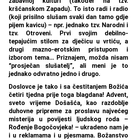
zabavnoj kulturi (također na tzv.
kršćanskom Zapadu). To isto radi i radio
(koji prisilno slušam svaki dan tamo gdje
pijem kavicu) – npr. jednako tzv. Narodni i
tzv. Otroveni. Prvi svojim debilno-
tepajućim stilom za dječicu u vrtiću, a
drugi mazno-erotskim pristupom i
izborom tema… Priznajem, možda nisam
“prosječan slušatelj”, ali meni je to
jednako odvratno jedno i drugo.
Doslovce je tako i sa čestitanjem Božića
četiri tjedna prije toga blagdana! Advent,
sveto vrijeme Došašća, kao razdoblje
duhovne pripreme za proslavu najvećeg
misterija u povijesti ljudskog roda –
Rođenje Bogočovjeka! – ukradeno nam je
i u reklamama i u pjesmama. Božanstvo