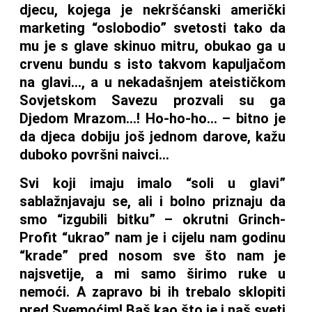
djecu, kojega je nekršćanski američki
marketing “oslobodio” svetosti tako da
mu je s glave skinuo mitru, obukao ga u
crvenu bundu s isto takvom kapuljačom
na glavi…, a u nekadašnjem ateističkom
Sovjetskom Savezu prozvali su ga
Djedom Mrazom…! Ho-ho-ho… – bitno je
da djeca dobiju još jednom darove, kažu
duboko površni naivci…
Svi koji imaju imalo “soli u glavi”
sablažnjavaju se, ali i bolno priznaju da
smo “izgubili bitku” – okrutni Grinch-
Profit “ukrao” nam je i cijelu nam godinu
“krade” pred nosom sve što nam je
najsvetije, a mi samo širimo ruke u
nemoći. A zapravo bi ih trebalo sklopiti
pred Svemoćim! Baš kao što je i naš sveti