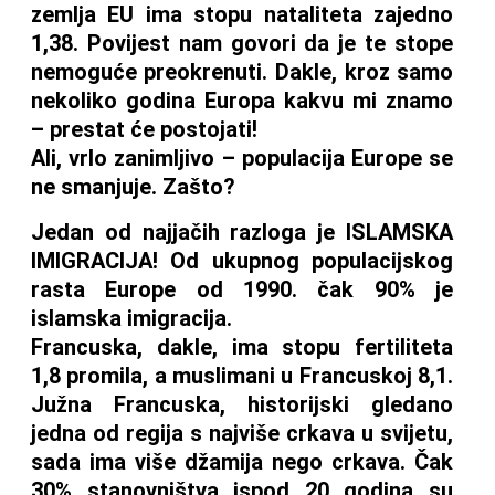
zemlja EU ima stopu nataliteta zajedno
1,38. Povijest nam govori da je te stope
nemoguće preokrenuti. Dakle, kroz samo
nekoliko godina Europa kakvu mi znamo
– prestat će postojati!
Ali, vrlo zanimljivo – populacija Europe se
ne smanjuje. Zašto?
Jedan od najjačih razloga je ISLAMSKA
IMIGRACIJA! Od ukupnog populacijskog
rasta Europe od 1990. čak 90% je
islamska imigracija.
Francuska, dakle, ima stopu fertiliteta
1,8 promila, a muslimani u Francuskoj 8,1.
Južna Francuska, historijski gledano
jedna od regija s najviše crkava u svijetu,
sada ima više džamija nego crkava. Čak
30% stanovništva ispod 20 godina su