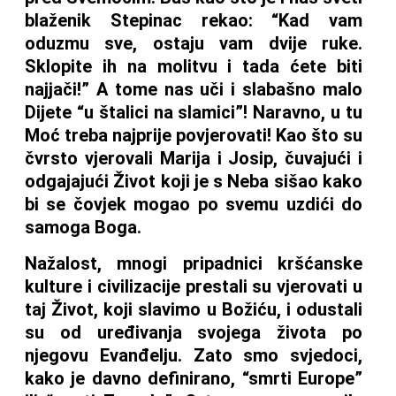
blaženik Stepinac rekao: “Kad vam
oduzmu sve, ostaju vam dvije ruke.
Sklopite ih na molitvu i tada ćete biti
najjači!” A tome nas uči i slabašno malo
Dijete “u štalici na slamici”! Naravno, u tu
Moć treba najprije povjerovati! Kao što su
čvrsto vjerovali Marija i Josip, čuvajući i
odgajajući Život koji je s Neba sišao kako
bi se čovjek mogao po svemu uzdići do
samoga Boga.
Nažalost, mnogi pripadnici kršćanske
kulture i civilizacije prestali su vjerovati u
taj Život, koji slavimo u Božiću, i odustali
su od uređivanja svojega života po
njegovu Evanđelju. Zato smo svjedoci,
kako je davno definirano, “smrti Europe”