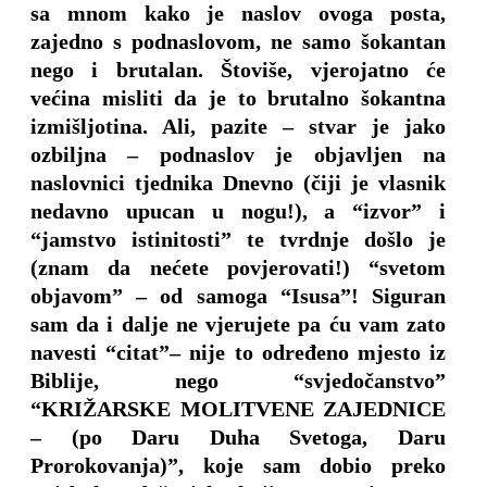
sa mnom kako je naslov ovoga posta,
zajedno s podnaslovom, ne samo šokantan
nego i brutalan. Štoviše, vjerojatno će
većina misliti da je to brutalno šokantna
izmišljotina. Ali, pazite – stvar je jako
ozbiljna – podnaslov je objavljen na
naslovnici tjednika Dnevno (čiji je vlasnik
nedavno upucan u nogu!), a “izvor” i
“jamstvo istinitosti” te tvrdnje došlo je
(znam da nećete povjerovati!) “svetom
objavom” – od samoga “Isusa”! Siguran
sam da i dalje ne vjerujete pa ću vam zato
navesti “citat”– nije to određeno mjesto iz
Biblije, nego “svjedočanstvo”
“KRIŽARSKE MOLITVENE ZAJEDNICE
– (po Daru Duha Svetoga, Daru
Prorokovanja)”, koje sam dobio preko