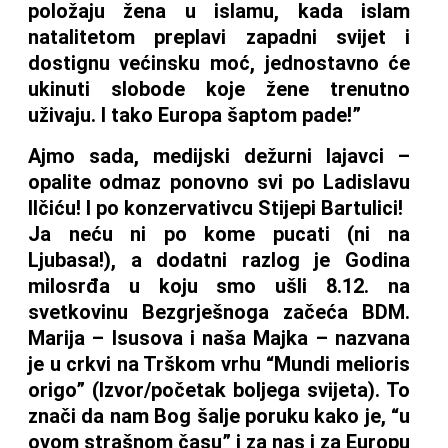
položaju žena u islamu, kada islam
natalitetom preplavi zapadni svijet i
dostignu većinsku moć, jednostavno će
ukinuti slobode koje žene trenutno
uživaju. I tako Europa šaptom pade!”
Ajmo sada, medijski dežurni lajavci –
opalite odmaz ponovno svi po Ladislavu
Ilčiću! I po konzervativcu Stijepi Bartulici!
Ja neću ni po kome pucati (ni na
Ljubasa!), a dodatni razlog je Godina
milosrđa u koju smo ušli 8.12. na
svetkovinu Bezgrješnoga začeća BDM.
Marija – Isusova i naša Majka – nazvana
je u crkvi na Trškom vrhu “Mundi melioris
origo” (Izvor/početak boljega svijeta). To
znači da nam Bog šalje poruku kako je, “u
ovom strašnom času” i za nas i za Europu