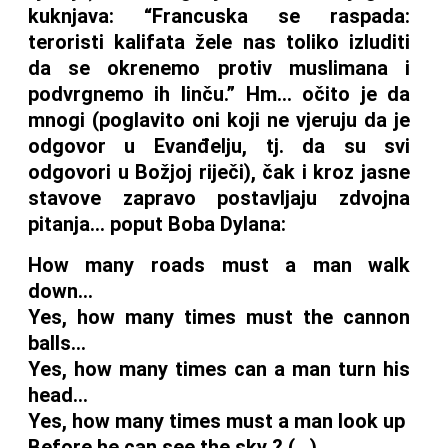
kuknjava: “Francuska se raspada:
teroristi kalifata žele nas toliko izluditi
da se okrenemo protiv muslimana i
podvrgnemo ih linču.” Hm… očito je da
mnogi (poglavito oni koji ne vjeruju da je
odgovor u Evanđelju, tj. da su svi
odgovori u Božjoj riječi), čak i kroz jasne
stavove zapravo postavljaju zdvojna
pitanja… poput Boba Dylana:
How many roads must a man walk
down…
Yes, how many times must the cannon
balls…
Yes, how many times can a man turn his
head…
Yes, how many times must a man look up
Before he can see the sky ? (…)