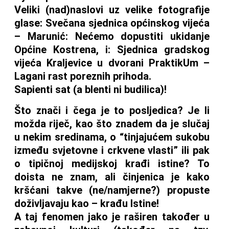
Veliki (nad)naslovi uz velike fotografije
glase: Svečana sjednica općinskog vijeća
– Marunić: Nećemo dopustiti ukidanje
Općine Kostrena, i: Sjednica gradskog
vijeća Kraljevice u dvorani PraktikUm –
Lagani rast poreznih prihoda.
Sapienti sat (a blenti ni budilica)!
Što znači i čega je to posljedica? Je li
možda riječ, kao što znadem da je slučaj
u nekim sredinama, o “tinjajućem sukobu
između svjetovne i crkvene vlasti” ili pak
o tipičnoj medijskoj krađi istine? To
doista ne znam, ali činjenica je kako
kršćani takve (ne/namjerne?) propuste
doživljavaju kao – krađu Istine!
A taj fenomen jako je raširen također u