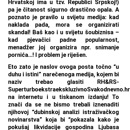
Hrvatskoj ima u tzv. Republici Srpskoj!)
pa je čitanost sigurno drastično opala. A
poznato je pravilo u svijetu medija: kad
naklada pada, mora se organizirati
skandal! Baš kao i u svijetu šoubiznisa –
kad pjevačici padne popularnost,
menadžer joj organizira npr. snimanje
pornića…! I problem je riješen.
Eto zato je naslov ovoga posta točno “u
duhu i istini” narečenoga medija, kojem bi
naziv trebao glasiti RH&RS-
SuperturboekstraekskluzivnoSvakodnevno.hr
na internetu i u tiskanom izdanju! To
znači da se ne bismo trebali iznenaditi
njihovoj “dubinskoj analizi istraživačkog
novinarstva” koja bi “pokazala kako je
pokušaj likvidacije gospodina Ljubasa