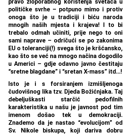
pravo zloporabnog korištenja svetaca u
političke svrhe – potpuno mimo i protiv
onoga što je u tradiciji i biću naroda
mnogih naših mjesta i krajeva! I to bi
trebalo odmah učiniti, prije nego to oni
sami naprave – odričući se po zakonima
EU o toleranciji(!) svega što je kršćansko,
kao što se već na mnogo načina dogodilo
u Americi – gdje odavno javno čestitaju
“sretne blagdane” i “sretan X-mass” itd…!
Isto je i s forsiranjem izmišljenoga
čudovišnog lika tzv. Djeda Božićnjaka. Taj
debeljuškasti starčić pedofilnih
karakteristika u našu je javnost pod tim
imenom došao tek u demokraciji.
Znademo da je nastao “evolucijom” od
Sv. Nikole biskupa, koji dariva dobru