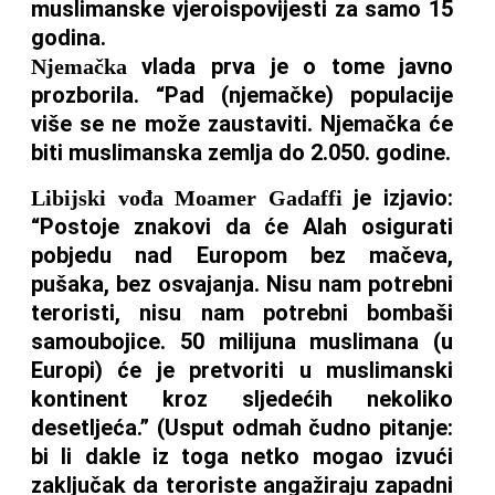
muslimanske vjeroispovijesti za samo 15
godina.
vlada prva je o tome javno
Njemačka
prozborila. “Pad (njemačke) populacije
više se ne može zaustaviti. Njemačka će
biti muslimanska zemlja do 2.050. godine.
je izjavio:
Libijski vođa Moamer Gadaffi
“Postoje znakovi da će Alah osigurati
pobjedu nad Europom bez mačeva,
pušaka, bez osvajanja. Nisu nam potrebni
teroristi, nisu nam potrebni bombaši
samoubojice. 50 milijuna muslimana (u
Europi) će je pretvoriti u muslimanski
kontinent kroz sljedećih nekoliko
desetljeća.” (Usput odmah čudno pitanje:
bi li dakle iz toga netko mogao izvući
zaključak da teroriste angažiraju zapadni