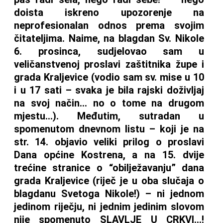
doista iskreno upozorenje na
neprofesionalan odnos prema svojim
čitateljima. Naime, na blagdan Sv. Nikole
6. prosinca, sudjelovao sam u
veličanstvenoj proslavi zaštitnika župe i
grada Kraljevice (vodio sam sv. mise u 10
i u 17 sati – svaka je bila rajski doživljaj
na svoj način… no o tome na drugom
mjestu…). Međutim, sutradan u
spomenutom dnevnom listu – koji je na
str. 14. objavio veliki prilog o proslavi
Dana općine Kostrena, a na 15. dvije
trećine stranice o “obilježavanju” dana
grada Kraljevice (riječ je u oba slučaja o
blagdanu Svetoga Nikole!) – ni jednom
jedinom riječju, ni jednim jedinim slovom
nije spomenuto SLAVLJE U CRKVI…!