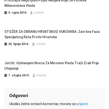
Pročitajte Nepotpuni Popis Nedjela Koje Je Počinila
Milanovićeva Vlada
9. rujna 2016.
milanN
STOŽER ZA OBRANU HRVATSKOG VUKOVARA: Završna Faza
Specijalnog Rata Protiv Hrvatske
20. lipnja 2016.
milanN
Jurčić: Uzimanjem Novca Za Mirovine Vlada Traži Zrak Prije
Utapanja
7. ožujka 2015.
milanN
Odgovori
Ukoliko želite ostaviti komentar, morate se
prijaviti
.