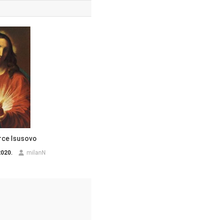
rce Isusovo
2020.
milanN