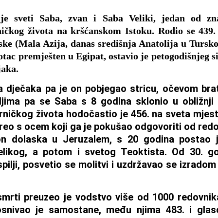
 je sveti Saba, zvan i Saba Veliki, jedan od zn
ičkog života na kršćanskom Istoku. Rodio se 439.
ke (Mala Azija, danas središnja Anatolija u Tursko
tac premješten u Egipat, ostavio je petogodišnjeg s
jaka.
ela dječaka pa je on pobjegao stricu, očevom brat
jima pa se Saba s 8 godina sklonio u obližnj
ničkog života hodočastio je 456. na sveta mjes
reo s ocem koji ga je pokušao odgovoriti od redo
on dolaska u Jeruzalem, s 20 godina postao j
elikog, a potom i svetog Teoktista. Od 30. go
spilji, posvetio se molitvi i uzdržavao se izrado
mrti preuzeo je vodstvo više od 1000 redovnika
osnivao je samostane, među njima 483. i glas