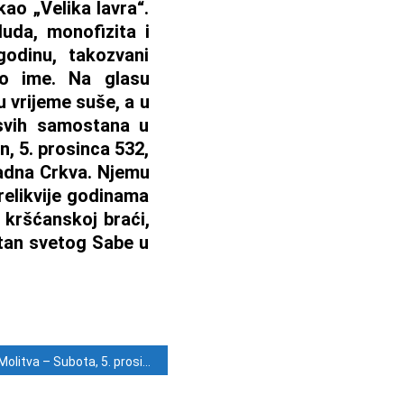
o „Velika lavra“.
uda, monofizita i
godinu, takozvani
ovo ime. Na glasu
u vrijeme suše, a u
svih samostana u
n, 5. prosinca 532,
padna Crkva. Njemu
 relikvije godinama
j kršćanskoj braći,
stan svetog Sabe u
Molitva – Subota, 5. prosinca