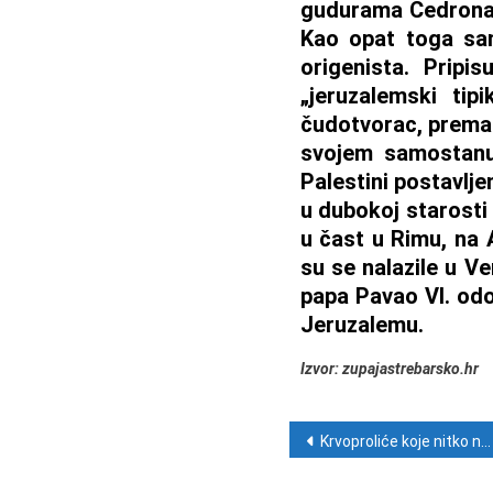
gudurama Cedrona, 
Kao opat toga sam
origenista. Pripi
„jeruzalemski tip
čudotvorac, prema p
svojem samostanu
Palestini postavlje
u dubokoj starosti
u čast u Rimu, na A
su se nalazile u Ve
papa Pavao VI. odo
Jeruzalemu.
Izvor: zupajastrebarsko.hr
Navigacija ob
Krvoproliće koje nitko ne može zaustaviti: Odavde bježe i vojska i policija