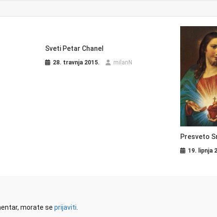
Sveti Petar Chanel
28. travnja 2015.
milanN
Presveto S
19. lipnja 
omentar, morate se
prijaviti
.