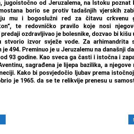
jugoistočno od Jeruzalema, na Istoku poznat ka
ostana borio se protiv tadašnjih vjerskih zabl
suju mu i bogoslužni red za čitavu crkvenu 
ikon“, te redovničko pravilo koje nosi njeg
redaji ozdravljivao je bolesnike, dozvao bi kišu 
 stvorio izvor svježe vode. Za arhimandrita 
n je 494. Preminuo je u Jeruzalemu na današnji da
 od 93 godine. Kao sveca ga časti i istočna i za
ventinu, sagrađena je lijepa bazilika, a njegove
neciji. Kako bi posvjedočio ljubav prema istočno
brio je 1965. da se te relikvije prenesu u samo
java