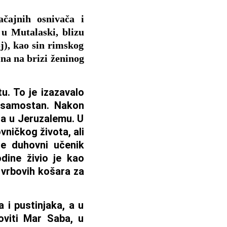
ačajnih osnivača i
 u Mutalaski, blizu
j), kao sin rimskog
ina na brizi ženinog
u. To je izazavalo
i samostan. Nakon
ta u Jeruzalemu. U
vničkog života, ali
e duhovni učenik
dine živio je kao
m vrbovih košara za
 i pustinjaka, a u
oviti Mar Saba, u