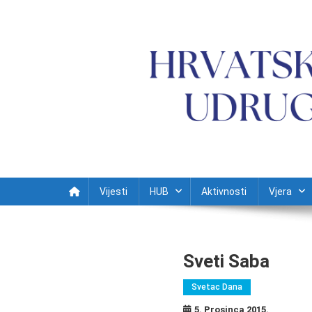
Preskočite na sadržaj
Vijesti
HUB
Aktivnosti
Vjera
Sveti Saba
Svetac Dana
5. Prosinca 2015.