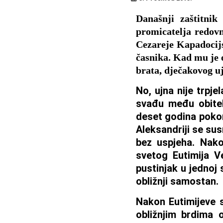
Današnji zaštitnik
promicatelja redovn
Cezareje Kapadocijs
časnika. Kad mu je o
brata, dječakovog u
No, ujna nije trpj
svađu među obitel
deset godina pokor
Aleksandriji se sus
bez uspjeha. Nak
svetog Eutimija V
pustinjak u jednoj 
obližnji samostan.
Nakon Eutimijeve s
obližnjim brdima 