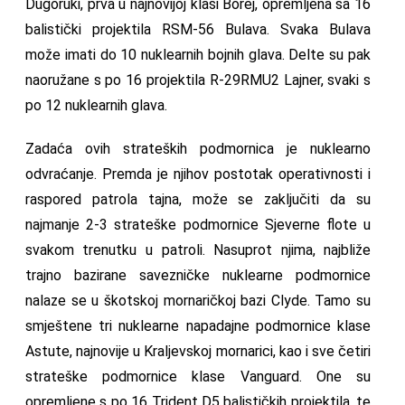
Dugoruki, prva u najnovijoj klasi Borej, opremljena sa 16
balistički projektila RSM-56 Bulava. Svaka Bulava
može imati do 10 nuklearnih bojnih glava. Delte su pak
naoružane s po 16 projektila R-29RMU2 Lajner, svaki s
po 12 nuklearnih glava.
Zadaća ovih strateških podmornica je nuklearno
odvraćanje. Premda je njihov postotak operativnosti i
raspored patrola tajna, može se zaključiti da su
najmanje 2-3 strateške podmornice Sjeverne flote u
svakom trenutku u patroli. Nasuprot njima, najbliže
trajno bazirane savezničke nuklearne podmornice
nalaze se u škotskoj mornaričkoj bazi Clyde. Tamo su
smještene tri nuklearne napadajne podmornice klase
Astute, najnovije u Kraljevskoj mornarici, kao i sve četiri
strateške podmornice klase Vanguard. One su
opremljene s po 16 Trident D5 balističkih projektila, te