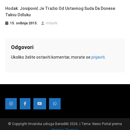
Hodak: Josipović Je Tražio Od Ustavnog Suda Da Donese
Takvu Odluku
15. svibnja 2015.
milanN
Odgovori
Ukoliko želite ostaviti komentar, morate se
prijaviti
.
©️ Copyright Hrvatska udruga Benedikt 2026.
|
Tema: News Portal prema
Mystery Themes
.