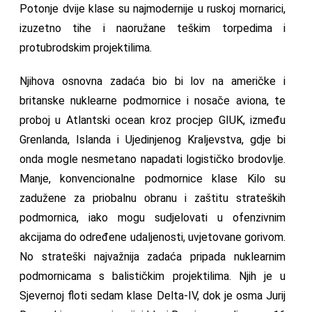
Potonje dvije klase su najmodernije u ruskoj mornarici,
izuzetno tihe i naoružane teškim torpedima i
protubrodskim projektilima.
Njihova osnovna zadaća bio bi lov na američke i
britanske nuklearne podmornice i nosače aviona, te
proboj u Atlantski ocean kroz procjep GIUK, između
Grenlanda, Islanda i Ujedinjenog Kraljevstva, gdje bi
onda mogle nesmetano napadati logističko brodovlje.
Manje, konvencionalne podmornice klase Kilo su
zadužene za priobalnu obranu i zaštitu strateških
podmornica, iako mogu sudjelovati u ofenzivnim
akcijama do određene udaljenosti, uvjetovane gorivom.
No strateški najvažnija zadaća pripada nuklearnim
podmornicama s balističkim projektilima. Njih je u
Sjevernoj floti sedam klase Delta-IV, dok je osma Jurij