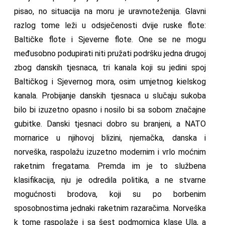
pisao, no situacija na moru je uravnoteženija. Glavni
razlog tome leži u odsječenosti dvije ruske flote:
Baltičke flote i Sjeverne flote. One se ne mogu
međusobno podupirati niti pružati podršku jedna drugoj
zbog danskih tjesnaca, tri kanala koji su jedini spoj
Baltičkog i Sjevernog mora, osim umjetnog kielskog
kanala. Probijanje danskih tjesnaca u slučaju sukoba
bilo bi izuzetno opasno i nosilo bi sa sobom značajne
gubitke. Danski tjesnaci dobro su branjeni, a NATO
mornarice u njihovoj blizini, njemačka, danska i
norveška, raspolažu izuzetno modernim i vrlo moćnim
raketnim fregatama. Premda im je to službena
klasifikacija, nju je odredila politika, a ne stvarne
mogućnosti brodova, koji su po borbenim
sposobnostima jednaki raketnim razaračima. Norveška
k tome raspolaže i sa šest podmornica klase Ula, a