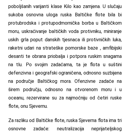
poboljšanih varijanti klase Kilo kao zamjena. U slučaju
sukoba osnovna uloga ruska Baltičke flote bila bi
protubrodska i protupodmornička borba u Baltičkom
moru, uskraćivanje baltičkih voda protivniku, miniranje
uskih grla poput danskih tjesnaca ili protivničkih luka,
raketni udari na strateške pomorske baze , amfibijski
desanti te obrana priobalja i potpora ruskim snagama
na tlu. Po svojim zadaćama, ta je flota u suštini
defenzivna i geografski ograničena, odnosno suzbijena
na područje Baltičkog mora. Ofenzivne zadaće na
širem području, odnosno na otvorenom moru i u
oceanu, rezervirane su za najmoćniju od četiri ruske
flote, onu Sjevernu.
Za razliku od Baltičke flote, ruska Sjeverna flota ima tri
osnovne zadaće: neutralizacija neprijateljskog