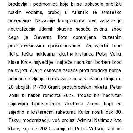
brodovlja i podmornica koje bi se pokušale približiti
ruskim vodama, proboj u Atlantik te strateško
odvraćanje. Najvažnija komponenta prve zadaće je
neutralizacija udarnih skupina nosača aviona, zbog
čega je Sjeverna flota opremljena izuzetnim
protupovršinskim sposobnostima. Zapovjedni brod
flote, teška nuklearna raketna krstarica Petar Veliki,
klase Kirov, najveći je i najteže naoružani borbeni brod
na svijetu čija je osnovna zadaća protubrodska borba,
odnosno lovljenje i uništavanje nosača aviona. Umjesto
20 ubojitih P-700 Granit protubrodskih raketa, Petar
Veliki bi nakon remonta 2022. trebao biti naoružan
najnovijim, hipersoničnim raketama Zircon, kojih će
zajedno s krstarećim raketama Kalibr nositi čak 80.
Takvu modernizaciju već prolazi Admiral Nahimov iste
klase, koji će 2020. zamijeniti Petra Velikog kad on