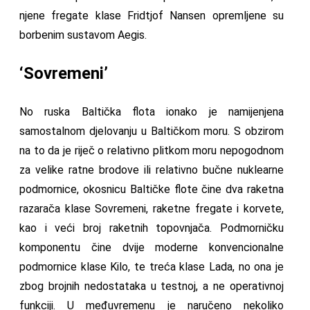
njene fregate klase Fridtjof Nansen opremljene su
borbenim sustavom Aegis.
‘Sovremeni’
No ruska Baltička flota ionako je namijenjena
samostalnom djelovanju u Baltičkom moru. S obzirom
na to da je riječ o relativno plitkom moru nepogodnom
za velike ratne brodove ili relativno bučne nuklearne
podmornice, okosnicu Baltičke flote čine dva raketna
razarača klase Sovremeni, raketne fregate i korvete,
kao i veći broj raketnih topovnjača. Podmorničku
komponentu čine dvije moderne konvencionalne
podmornice klase Kilo, te treća klase Lada, no ona je
zbog brojnih nedostataka u testnoj, a ne operativnoj
funkciji. U međuvremenu je naručeno nekoliko