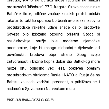
Ukratko, NATO na Baltiku može računati na snažan
protuzračni “kišobran” PZO fregata. Sirova snaga ruske
Baltičke flote, odlične značajke ruskih protubrodskih
raketa, te taktika uporabe borbenih aviona za masovne
protubrodske raketne udare znače da bi brodovlje
Saveza bilo izloženo ozbiljnoj prijetnji. Stoga bi
najučinkovitije oružje bile moderne njemačke
podmornice, koje bi mnogo slobodnije djelovale od
površinskih brodova obje strane. Zbog svoje
zatvorenosti i blizine kopna dobar dio Baltičkog mora
može biti, odnosno već jest, pokriven obalnim
protubrodskim bitnicama Rusije i NATO-a. Rusija će na
Baltiku za sada zadržati prednost, a približava se i
nadmoći u Sjevernom i Norveškom moru.
PIŠE JAN IVANJEK ZA GLOBUS