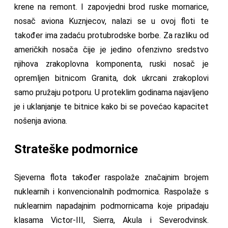
krene na remont. I zapovjedni brod ruske mornarice,
nosač aviona Kuznjecov, nalazi se u ovoj floti te
također ima zadaću protubrodske borbe. Za razliku od
američkih nosača čije je jedino ofenzivno sredstvo
njihova zrakoplovna komponenta, ruski nosač je
opremljen bitnicom Granita, dok ukrcani zrakoplovi
samo pružaju potporu. U proteklim godinama najavljeno
je i uklanjanje te bitnice kako bi se povećao kapacitet
nošenja aviona.
Strateške podmornice
Sjeverna flota također raspolaže značajnim brojem
nuklearnih i konvencionalnih podmornica. Raspolaže s
nuklearnim napadajnim podmornicama koje pripadaju
klasama Victor-III, Sierra, Akula i Severodvinsk.