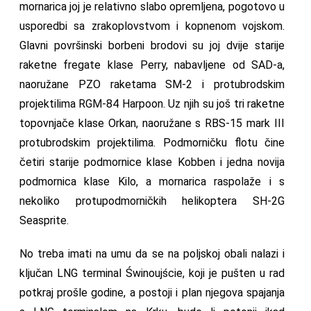
mornarica joj je relativno slabo opremljena, pogotovo u
usporedbi sa zrakoplovstvom i kopnenom vojskom.
Glavni površinski borbeni brodovi su joj dvije starije
raketne fregate klase Perry, nabavljene od SAD-a,
naoružane PZO raketama SM-2 i protubrodskim
projektilima RGM-84 Harpoon. Uz njih su još tri raketne
topovnjače klase Orkan, naoružane s RBS-15 mark III
protubrodskim projektilima. Podmorničku flotu čine
četiri starije podmornice klase Kobben i jedna novija
podmornica klase Kilo, a mornarica raspolaže i s
nekoliko protupodmorničkih helikoptera SH-2G
Seasprite.
No treba imati na umu da se na poljskoj obali nalazi i
ključan LNG terminal Świnoujście, koji je pušten u rad
potkraj prošle godine, a postoji i plan njegova spajanja