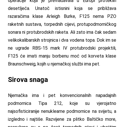
operacije koja je prevladavala u Europi proteklih
desetljeća. Unatoč istisnini koja se približava
razaračima klase Arleigh Burke, F125 nema PZO
raketnih sustava, torpednih cijevi, protupodmorničkog
sonara ni protubrodskih raketa. Ali zato ima čak sedam
velikokalibarskih strojnica i dva vodena topa. Dok im se
ne ugrade RBS-15 mark IV protubrodski projektili,
F125 će imati manju borbenu moć od korveta klase
Braunschweig, kojih u njemačkoj službi ima pet.
Sirova snaga
Njemačka ima i pet konvencionalnih napadajnih
podmornica Tipa 212, koje su vjerojatno
najsofisticiranije nenuklearne podmornice na svijetu, a
izgledno i najtiše. Razvijene za plitko Baltičko more,