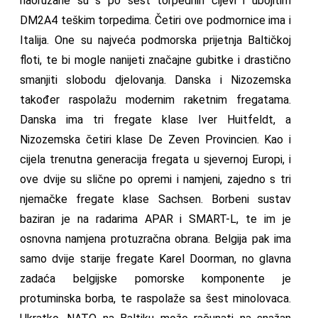
naoružane su s po šest torpednih cijevi i ubojitim
DM2A4 teškim torpedima. Četiri ove podmornice ima i
Italija. One su najveća podmorska prijetnja Baltičkoj
floti, te bi mogle nanijeti značajne gubitke i drastično
smanjiti slobodu djelovanja. Danska i Nizozemska
također raspolažu modernim raketnim fregatama.
Danska ima tri fregate klase Iver Huitfeldt, a
Nizozemska četiri klase De Zeven Provincien. Kao i
cijela trenutna generacija fregata u sjevernoj Europi, i
ove dvije su slične po opremi i namjeni, zajedno s tri
njemačke fregate klase Sachsen. Borbeni sustav
baziran je na radarima APAR i SMART-L, te im je
osnovna namjena protuzračna obrana. Belgija pak ima
samo dvije starije fregate Karel Doorman, no glavna
zadaća belgijske pomorske komponente je
protuminska borba, te raspolaže sa šest minolovaca.