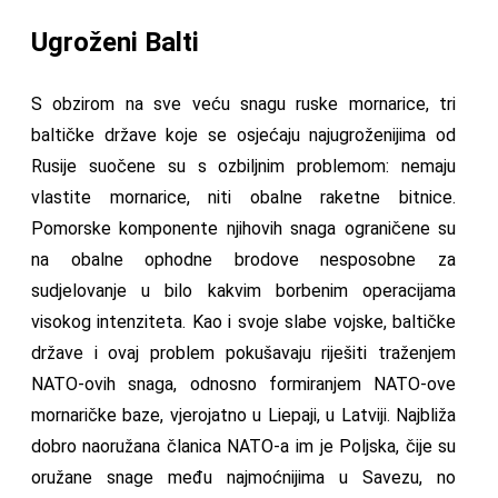
Ugroženi Balti
S obzirom na sve veću snagu ruske mornarice, tri
baltičke države koje se osjećaju najugroženijima od
Rusije suočene su s ozbiljnim problemom: nemaju
vlastite mornarice, niti obalne raketne bitnice.
Pomorske komponente njihovih snaga ograničene su
na obalne ophodne brodove nesposobne za
sudjelovanje u bilo kakvim borbenim operacijama
visokog intenziteta. Kao i svoje slabe vojske, baltičke
države i ovaj problem pokušavaju riješiti traženjem
NATO-ovih snaga, odnosno formiranjem NATO-ove
mornaričke baze, vjerojatno u Liepaji, u Latviji. Najbliža
dobro naoružana članica NATO-a im je Poljska, čije su
oružane snage među najmoćnijima u Savezu, no