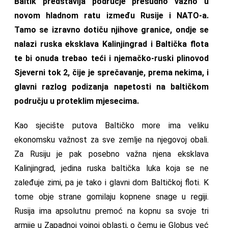
Baltik predstavlja područje presudno važno u
novom hladnom ratu između Rusije i NATO-a.
Tamo se izravno dotiču njihove granice, ondje se
nalazi ruska eksklava Kalinjingrad i Baltička flota
te bi onuda trebao teći i njemačko-ruski plinovod
Sjeverni tok 2, čije je sprečavanje, prema nekima, i
glavni razlog podizanja napetosti na baltičkom
području u proteklim mjesecima.
Kao sjecište putova Baltičko more ima veliku
ekonomsku važnost za sve zemlje na njegovoj obali.
Za Rusiju je pak posebno važna njena eksklava
Kalinjingrad, jedina ruska baltička luka koja se ne
zaleđuje zimi, pa je tako i glavni dom Baltičkoj floti. K
tome obje strane gomilaju kopnene snage u regiji.
Rusija ima apsolutnu premoć na kopnu sa svoje tri
armije u Zapadnoj vojnoj oblasti, o čemu je Globus već