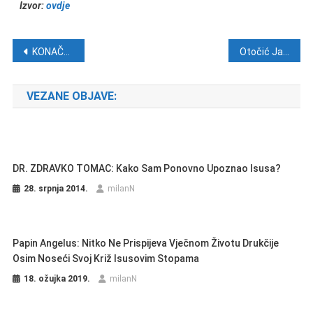
Izvor:
ovdje
Navigacija objava
KONAČNO DOBRE VIJESTI: Legendarni Schumi napravio svoje prve korake?
Otočić Jakljan: Mjesto najveće masovne grobnice na dubrovačkom području
VEZANE OBJAVE:
DR. ZDRAVKO TOMAC: Kako Sam Ponovno Upoznao Isusa?
28. srpnja 2014.
milanN
Papin Angelus: Nitko Ne Prispijeva Vječnom Životu Drukčije
Osim Noseći Svoj Križ Isusovim Stopama
18. ožujka 2019.
milanN