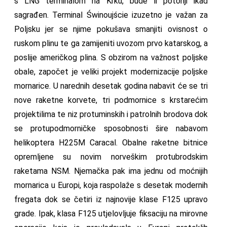
s LNG terminalom na Krku, bude li potonji ikad
sagrađen. Terminal Świnoujście izuzetno je važan za
Poljsku jer se njime pokušava smanjiti ovisnost o
ruskom plinu te ga zamijeniti uvozom prvo katarskog, a
poslije američkog plina. S obzirom na važnost poljske
obale, započet je veliki projekt modernizacije poljske
mornarice. U narednih desetak godina nabavit će se tri
nove raketne korvete, tri podmornice s krstarećim
projektilima te niz protuminskih i patrolnih brodova dok
se protupodmorničke sposobnosti šire nabavom
helikoptera H225M Caracal. Obalne raketne bitnice
opremljene su novim norveškim protubrodskim
raketama NSM. Njemačka pak ima jednu od moćnijih
mornarica u Europi, koja raspolaže s desetak modernih
fregata dok se četiri iz najnovije klase F125 upravo
grade. Ipak, klasa F125 utjelovljuje fiksaciju na mirovne