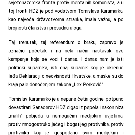
svjetonazorska fronta protiv mentalnih komunista, a u
toj fronti HDZ je pod vodstvom Tomislava Karamarka,
kao najveća državotvorna stranka, imala važnu, a po
brojnosti članstva i presudnu ulogu.
Taj trenutak, taj referendum o braku, zapravo je
označio početak i na neki način nastavak ove
kampanje koja se vodi i danas. I danas nam je isti
politički suparnika, isti onaj suparnik koji je okrenuo
leđa Deklaraciji o neovisnosti Hrvatske, a maske su do
kraja pale donošenjem zakona „Lex Perković”.
Tomislav Karamarko je u nepune četiri godine, potpuno
devastirani Sanaderov HDZ digao iz pepela i nakon niza
„malih” pobjeda u nemogućim medijskim uvjetima,
protiv mnogostruko jačeg i bogatijeg protivnika, protiv
protivnika koji je gospodario svim medijskim i