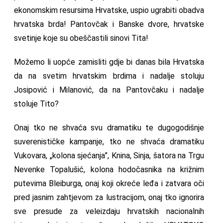
ekonomskim resursima Hrvatske, uspio ugrabiti obadva
hrvatska brda! Pantovčak i Banske dvore, hrvatske
svetinje koje su obeščastili sinovi Tita!
Možemo li uopće zamisliti gdje bi danas bila Hrvatska
da na svetim hrvatskim brdima i nadalje stoluju
Josipović i Milanović, da na Pantovčaku i nadalje
stoluje Tito?
Onaj tko ne shvaća svu dramatiku te dugogodišnje
suverenističke kampanje, tko ne shvaća dramatiku
Vukovara, „kolona sjećanja”, Knina, Sinja, šatora na Trgu
Nevenke Topalušić, kolona hodočasnika na križnim
putevima Bleiburga, onaj koji okreće leđa i zatvara oči
pred jasnim zahtjevom za lustracijom, onaj tko ignorira
sve presude za veleizdaju hrvatskih nacionalnih