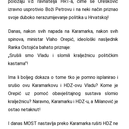
položaju v.d. ravnatelja HRT-a, čime se Orešković
izravno usprotivio Boži Petrovu i na neki način priznao
svoje duboko nerazumijevanje politika u Hrvatskoj!
Danas, nakon svih napada na Karamarka, nakon svih
spinova, ministar Vlaho Orepić, ideološki nasljednik
Ranka Ostojića bahato priznaje:
„Srušili smo Vladu i slomili kralježnicu političkim
kastama”!
Ima li boljeg dokaza o tome tko je pomno isplanirao i
srušio ovu Karamarkovu i HDZ-ovu Vladu? Kome je
Orepić uz pomoć obavještajnog sustava slomio
kralježnicu? Naravno, Karamarku i HDZ-u, a Milanović je
ostao netaknut!
I danas MOST nastavlja preko Karamarka rušiti HDZ ne