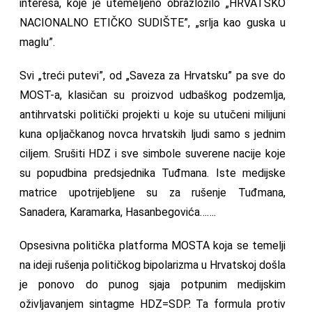
interesa, koje je utemeljeno obrazložilo „HRVATSKO
NACIONALNO ETIČKO SUDIŠTE”, „srlja kao guska u
maglu”.
Svi „treći putevi”, od „Saveza za Hrvatsku” pa sve do
MOST-a, klasičan su proizvod udbaškog podzemlja,
antihrvatski politički projekti u koje su utučeni milijuni
kuna opljačkanog novca hrvatskih ljudi samo s jednim
ciljem. Srušiti HDZ i sve simbole suverene nacije koje
su popudbina predsjednika Tuđmana. Iste medijske
matrice upotrijebljene su za rušenje Tuđmana,
Sanadera, Karamarka, Hasanbegovića…….
Opsesivna politička platforma MOSTA koja se temelji
na ideji rušenja političkog bipolarizma u Hrvatskoj došla
je ponovo do punog sjaja potpunim medijskim
oživljavanjem sintagme HDZ=SDP. Ta formula protiv