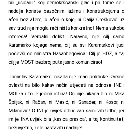
bili „ušićarili” koji demokršćanski glas i pri tome se i
nadalje koriste bezočnim lažima i konstrukcijama o
aferi bez afere, o aferi o kojoj ni Dalija Orešković uz
sav trud nije mogla reći ništa konkretno! Nema sukoba
interesa! Verbalni delikt! Naravno, nije cilj samo
Karamarko kojega nema, cilj su svi Karamarkovi ljudi
počevši od ministra Hasanbegovića! Cilj je HDZ, a taj
cilj je MOST bezbroj puta jasno komunicirao!
Tomislav Karamarko, nikada nije imao političke izvršne
ovlasti na bilo kakav način utjecati na odnose INE i
MOL-a i to je jedina istina! On nije nikada bio ni Mika
Špiljak, ni Račan, ni Mesić, ni Sanader, ni Kosor, ni
Milanović! O INI je uvijek odlučivao sami vrh Udbe, jer
im je INA uvijek bila „kasica prasica”, a taj kontinuitet,
bezuvjetno, žele nastaviti i nadalje!