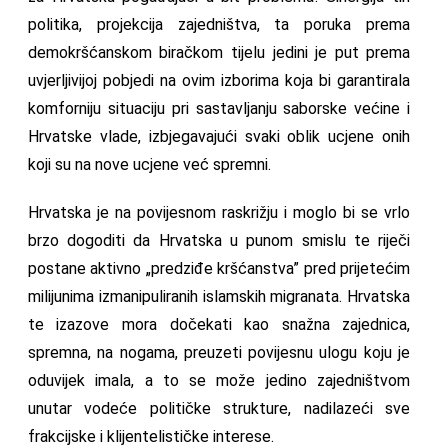
politika, projekcija zajedništva, ta poruka prema
demokršćanskom biračkom tijelu jedini je put prema
uvjerljivijoj pobjedi na ovim izborima koja bi garantirala
komforniju situaciju pri sastavljanju saborske većine i
Hrvatske vlade, izbjegavajući svaki oblik ucjene onih
koji su na nove ucjene već spremni.
Hrvatska je na povijesnom raskrižju i moglo bi se vrlo
brzo dogoditi da Hrvatska u punom smislu te riječi
postane aktivno „predziđe kršćanstva” pred prijetećim
milijunima izmanipuliranih islamskih migranata. Hrvatska
te izazove mora dočekati kao snažna zajednica,
spremna, na nogama, preuzeti povijesnu ulogu koju je
oduvijek imala, a to se može jedino zajedništvom
unutar vodeće političke strukture, nadilazeći sve
frakcijske i klijentelističke interese.