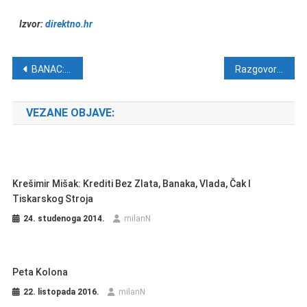
Izvor:
direktno.hr
Navigacija objava
BANAC: Neki su gori od Milanovića!
Razgovor s Nikolom Štedulom: Hrvatsku treba voljeti ovakvu kakva jest
VEZANE OBJAVE:
Krešimir Mišak: Krediti Bez Zlata, Banaka, Vlada, Čak I
Tiskarskog Stroja
24. studenoga 2014.
milanN
Peta Kolona
22. listopada 2016.
milanN