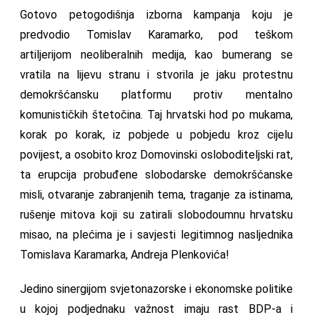
Gotovo petogodišnja izborna kampanja koju je
predvodio Tomislav Karamarko, pod teškom
artiljerijom neoliberalnih medija, kao bumerang se
vratila na lijevu stranu i stvorila je jaku protestnu
demokršćansku platformu protiv mentalno
komunističkih štetočina. Taj hrvatski hod po mukama,
korak po korak, iz pobjede u pobjedu kroz cijelu
povijest, a osobito kroz Domovinski osloboditeljski rat,
ta erupcija probuđene slobodarske demokršćanske
misli, otvaranje zabranjenih tema, traganje za istinama,
rušenje mitova koji su zatirali slobodoumnu hrvatsku
misao, na plećima je i savjesti legitimnog nasljednika
Tomislava Karamarka, Andreja Plenkovića!
Jedino sinergijom svjetonazorske i ekonomske politike
u kojoj podjednaku važnost imaju rast BDP-a i