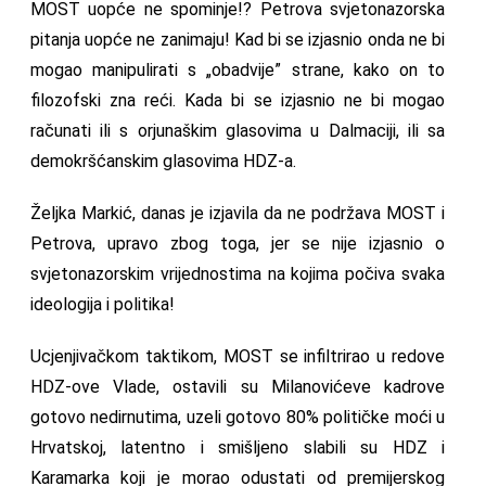
MOST uopće ne spominje!? Petrova svjetonazorska
pitanja uopće ne zanimaju! Kad bi se izjasnio onda ne bi
mogao manipulirati s „obadvije” strane, kako on to
filozofski zna reći. Kada bi se izjasnio ne bi mogao
računati ili s orjunaškim glasovima u Dalmaciji, ili sa
demokršćanskim glasovima HDZ-a.
Željka Markić, danas je izjavila da ne podržava MOST i
Petrova, upravo zbog toga, jer se nije izjasnio o
svjetonazorskim vrijednostima na kojima počiva svaka
ideologija i politika!
Ucjenjivačkom taktikom, MOST se infiltrirao u redove
HDZ-ove Vlade, ostavili su Milanovićeve kadrove
gotovo nedirnutima, uzeli gotovo 80% političke moći u
Hrvatskoj, latentno i smišljeno slabili su HDZ i
Karamarka koji je morao odustati od premijerskog