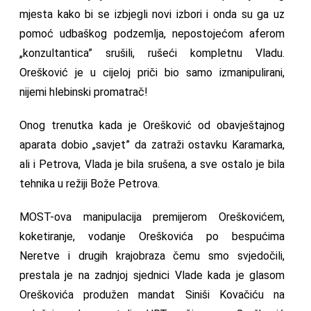
mjesta kako bi se izbjegli novi izbori i onda su ga uz
pomoć udbaškog podzemlja, nepostojećom aferom
„konzultantica” srušili, rušeći kompletnu Vladu.
Orešković je u cijeloj priči bio samo izmanipulirani,
nijemi hlebinski promatrač!
Onog trenutka kada je Orešković od obavještajnog
aparata dobio „savjet” da zatraži ostavku Karamarka,
ali i Petrova, Vlada je bila srušena, a sve ostalo je bila
tehnika u režiji Bože Petrova.
MOST-ova manipulacija premijerom Oreškovićem,
koketiranje, vodanje Oreškovića po bespućima
Neretve i drugih krajobraza čemu smo svjedočili,
prestala je na zadnjoj sjednici Vlade kada je glasom
Oreškovića produžen mandat Siniši Kovačiću na