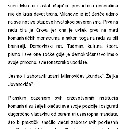
sucu Meronu i oslobađajućim presudama generalima
nije do kraja devastirana, Milanović je još žešće udario
na sve nosive stupove hrvatskog suverenizma. Prva na
redu bila je Crkva, jer ona je uvijek prva na meti
komunističkih monstruma, a nakon toga na redu su bili
branitelji, Domovinski rat, Tuđman, kultura, šport,
pismo i sve one točke gdje je demokršćanstvo imalo
svoje prirodno, svjetonazorsko uporište.
Jesmo li zaboravili udarni Milanovićev „kundak”, Željka
Jovanovića?
Planskim gaženjem svih državotvornih institucija
komunisti su željeli ojačati sve svoje pozicije i osigurati
dugoročno vladavinu od barem tri uzastopna mandata,
što bi praktički značilo vječni zaborav svih povijesnih