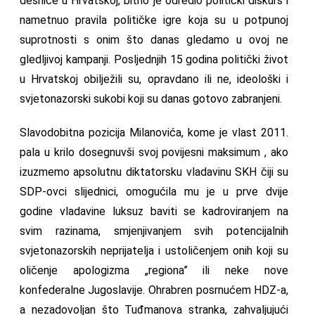
desnice u Hrvatskoj, bitno je odredio politički diskurs i
nametnuo pravila političke igre koja su u potpunoj
suprotnosti s onim što danas gledamo u ovoj ne
gledljivoj kampanji. Posljednjih 15 godina politički život
u Hrvatskoj obilježili su, opravdano ili ne, ideološki i
svjetonazorski sukobi koji su danas gotovo zabranjeni.
Slavodobitna pozicija Milanovića, kome je vlast 2011.
pala u krilo dosegnuvši svoj povijesni maksimum , ako
izuzmemo apsolutnu diktatorsku vladavinu SKH čiji su
SDP-ovci slijednici, omogućila mu je u prve dvije
godine vladavine luksuz baviti se kadroviranjem na
svim razinama, smjenjivanjem svih potencijalnih
svjetonazorskih neprijatelja i ustoličenjem onih koji su
oličenje apologizma „regiona” ili neke nove
konfederalne Jugoslavije. Ohrabren posrnućem HDZ-a,
a nezadovoljan što Tuđmanova stranka, zahvaljujući