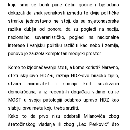
koje smo se borili pune četiri godine i bjelodano
dokazali da znak jednakosti između te dvije političke
stranke jednostavno ne stoji, da su svjetonazorske
razlike dublje od ponora, da su pogledi na naciju,
nacionalno, suverenističko, pogledi na nacionalne
interese i vanjsku politiku različiti kao nebo i zemlja,
ponovo je zauzela kompletan medijski prostor.
Kome to izjednačavanje šteti, a kome koristi? Naravno,
šteti isključivo HDZ-u, razbija HDZ-ovo biračko tijelo,
stvara animozitet i sumnju kod suzdržanih
demokršćana, a iz recentnih događaja vidimo da je
MOST u svojoj patologiji odabrao upravo HDZ kao
slabiju, prvu metu koju treba srušiti.
Kako to da prvo nisu odabrali Milanovića zbog
štetočinskog vladanja ili zbog „Lex Perković” što