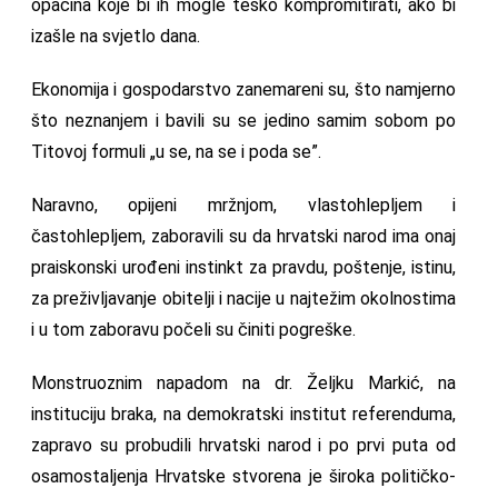
opačina koje bi ih mogle teško kompromitirati, ako bi
izašle na svjetlo dana.
Ekonomija i gospodarstvo zanemareni su, što namjerno
što neznanjem i bavili su se jedino samim sobom po
Titovoj formuli „u se, na se i poda se”.
Naravno, opijeni mržnjom, vlastohlepljem i
častohlepljem, zaboravili su da hrvatski narod ima onaj
praiskonski urođeni instinkt za pravdu, poštenje, istinu,
za preživljavanje obitelji i nacije u najtežim okolnostima
i u tom zaboravu počeli su činiti pogreške.
Monstruoznim napadom na dr. Željku Markić, na
instituciju braka, na demokratski institut referenduma,
zapravo su probudili hrvatski narod i po prvi puta od
osamostaljenja Hrvatske stvorena je široka političko-