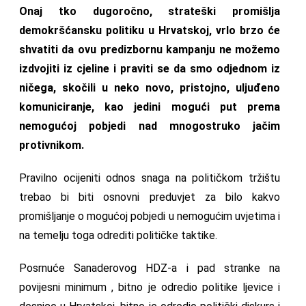
Onaj tko dugoročno, strateški promišlja
demokršćansku politiku u Hrvatskoj, vrlo brzo će
shvatiti da ovu predizbornu kampanju ne možemo
izdvojiti iz cjeline i praviti se da smo odjednom iz
ničega, skočili u neko novo, pristojno, uljuđeno
komuniciranje, kao jedini mogući put prema
nemogućoj pobjedi nad mnogostruko jačim
protivnikom.
Pravilno ocijeniti odnos snaga na političkom tržištu
trebao bi biti osnovni preduvjet za bilo kakvo
promišljanje o mogućoj pobjedi u nemogućim uvjetima i
na temelju toga odrediti političke taktike.
Posrnuće Sanaderovog HDZ-a i pad stranke na
povijesni minimum , bitno je odredio politike ljevice i