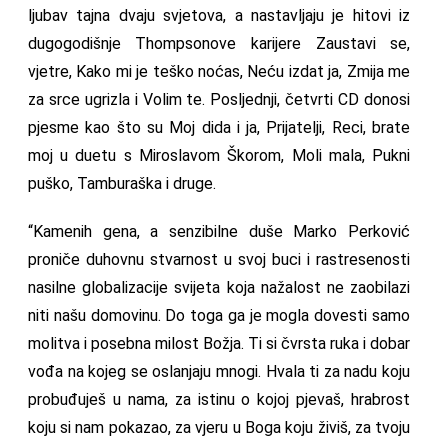
ljubav tajna dvaju svjetova, a nastavljaju je hitovi iz
dugogodišnje Thompsonove karijere Zaustavi se,
vjetre, Kako mi je teško noćas, Neću izdat ja, Zmija me
za srce ugrizla i Volim te. Posljednji, četvrti CD donosi
pjesme kao što su Moj dida i ja, Prijatelji, Reci, brate
moj u duetu s Miroslavom Škorom, Moli mala, Pukni
puško, Tamburaška i druge.
“Kamenih gena, a senzibilne duše Marko Perković
proniče duhovnu stvarnost u svoj buci i rastresenosti
nasilne globalizacije svijeta koja nažalost ne zaobilazi
niti našu domovinu. Do toga ga je mogla dovesti samo
molitva i posebna milost Božja. Ti si čvrsta ruka i dobar
vođa na kojeg se oslanjaju mnogi. Hvala ti za nadu koju
probuđuješ u nama, za istinu o kojoj pjevaš, hrabrost
koju si nam pokazao, za vjeru u Boga koju živiš, za tvoju