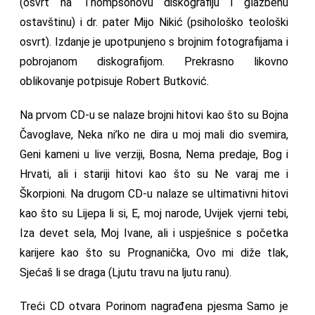
(osvrt na Thompsonovu diskografiju i glazbenu
ostavštinu) i dr. pater Mijo Nikić (psihološko teološki
osvrt). Izdanje je upotpunjeno s brojnim fotografijama i
pobrojanom diskografijom. Prekrasno likovno
oblikovanje potpisuje Robert Butković.
Na prvom CD-u se nalaze brojni hitovi kao što su Bojna
Čavoglave, Neka ni’ko ne dira u moj mali dio svemira,
Geni kameni u live verziji, Bosna, Nema predaje, Bog i
Hrvati, ali i stariji hitovi kao što su Ne varaj me i
Škorpioni. Na drugom CD-u nalaze se ultimativni hitovi
kao što su Lijepa li si, E, moj narode, Uvijek vjerni tebi,
Iza devet sela, Moj Ivane, ali i uspješnice s početka
karijere kao što su Prognanička, Ovo mi diže tlak,
Sjećaš li se draga (Ljutu travu na ljutu ranu).
Treći CD otvara Porinom nagrađena pjesma Samo je