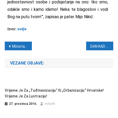
jednostavnost osobe i podsjećanje na ono: tko smo,
odakle smo i kamo idemo! Neka te blagoslovi i vodi
Bog na putu tvom!”, zapisao je pater Mijo Nikić.
Izvor:
ovdje
Navigacija objava
Ministar Šustar: Do petka odluka o dekanu Previšiću Foto: fah
DAN KAD JE ZA TORCIDU ZAPOČEO RAT I PRESTALA POSTOJATI JUGOSLAVIJA! ‘U boj za narod svoj’ (VIDEO)
VEZANE OBJAVE:
Vrijeme Je Za „tuđmanizaciju“ Ili „orbanizaciju“ Hrvatske!
Vrijeme Je Za Lustraciju!
27. prosinca 2016.
milanN