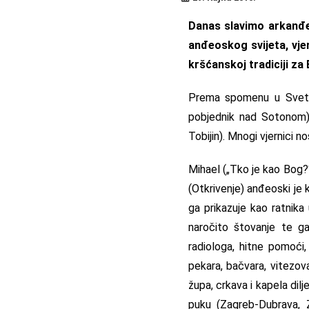
Danas slavimo arkanđele
anđeoskog svijeta, vje
kršćanskoj tradiciji za
Prema spomenu u Svetom
pobjednik nad Sotonom), G
Tobijin). Mnogi vjernici 
Mihael („Tko je kao Bog?“
(Otkrivenje) anđeoski je k
ga prikazuje kao ratnik
naročito štovanje te ga
radiologa, hitne pomoći,
pekara, bačvara, vitezov
župa, crkava i kapela dil
puku (Zagreb-Dubrava, 