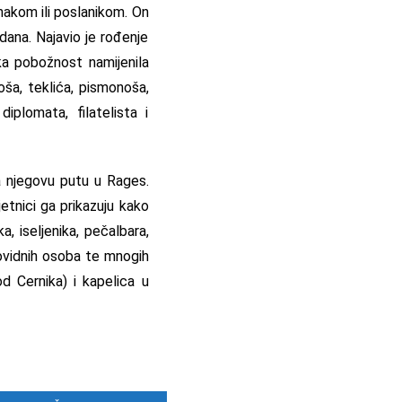
nakom ili poslanikom. On
edana. Najavio je rođenje
čka pobožnost namijenila
oša, teklića, pismonoša,
diplomata, filatelista i
na njegovu putu u Rages.
jetnici ga prikazuju kako
ka, iseljenika, pečalbara,
abovidnih osoba te mnogih
d Cernika) i kapelica u