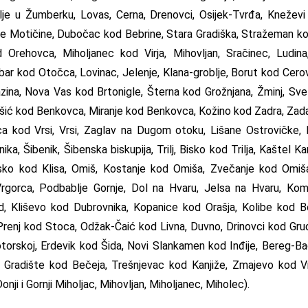
lje u Žumberku, Lovas, Cerna, Drenovci, Osijek-Tvrđa, Kneževi 
e Motičine, Dubočac kod Bebrine, Stara Gradiška, Stražeman kod
 Orehovca, Miholjanec kod Virja, Mihovljan, Sračinec, Ludin
bar kod Otočca, Lovinac, Jelenje, Klana-groblje, Borut kod Cerov
ina, Nova Vas kod Brtonigle, Šterna kod Grožnjana, Žminj, Svet
kšić kod Benkovca, Miranje kod Benkovca, Kožino kod Zadra, Zad
jica kod Vrsi, Vrsi, Zaglav na Dugom otoku, Lišane Ostrovičke, 
nika, Šibenik, Šibenska biskupija, Trilj, Bisko kod Trilja, Kaštel
jsko kod Klisa, Omiš, Kostanje kod Omiša, Zvečanje kod Omiš
gorca, Podbablje Gornje, Dol na Hvaru, Jelsa na Hvaru, Komi
d, Kliševo kod Dubrovnika, Kopanice kod Orašja, Kolibe kod 
renj kod Stoca, Odžak-Čaić kod Livna, Duvno, Drinovci kod Gru
Kotorskoj, Erdevik kod Šida, Novi Slankamen kod Inđije, Bereg-B
 Gradište kod Bečeja, Trešnjevac kod Kanjiže, Zmajevo kod V
ji i Gornji Miholjac, Mihovljan, Miholjanec, Miholec).