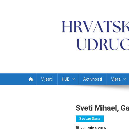
Preskočite na sadržaj
Vijesti
HUB
Aktivnosti
Vjera
Sveti Mihael, Ga
Svetac Dana
29. Rujna 2016.