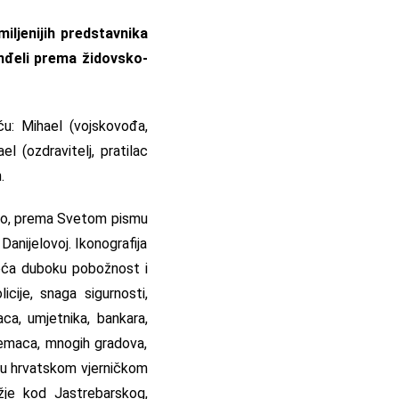
miljenijih predstavnika
anđeli prema židovsko-
u: Mihael (vojskovođa,
l (ozdravitelj, pratilac
.
 Miho, prema Svetom pismu
Danijelovoj. Ikonografija
jeća duboku pobožnost i
cije, snaga sigurnosti,
aca, umjetnika, bankara,
ijemaca, mnogih gradova,
ca u hrvatskom vjerničkom
žje kod Jastrebarskog,