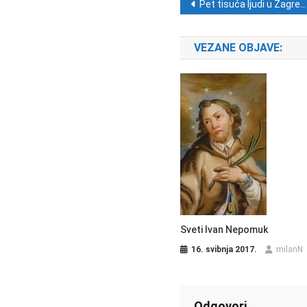
Navigacija ob
Pet tisuća ljudi u Zagrebu na koncertu duhovne glazbe ‘Kamenita vrata’
VEZANE OBJAVE:
Sveti Ivan Nepomuk
16. svibnja 2017.
milanN
Odgovori