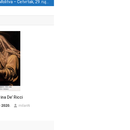
Molitva – Četvrtak, 29. rujna
ina De’ Ricci
e 2020.
milanN