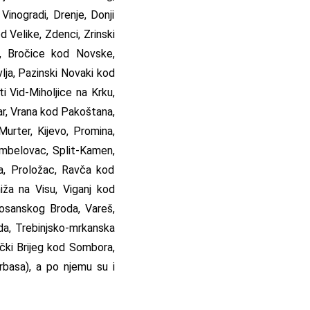
Vinogradi, Drenje, Donji
 Velike, Zdenci, Zrinski
a, Bročice kod Novske,
lja, Pazinski Novaki kod
i Vid-Miholjice na Krku,
ar, Vrana kod Pakoštana,
Murter, Kijevo, Promina,
 Kambelovac, Split-Kamen,
a, Proložac, Ravča kod
ža na Visu, Viganj kod
Bosanskog Broda, Vareš,
da, Trebinjsko-mrkanska
ački Brijeg kod Sombora,
rbasa), a po njemu su i