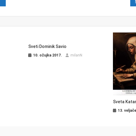
java
Sveti Dominik Savio
10. ožujka 2017.
milanN
Sveta Katar
13. veljač