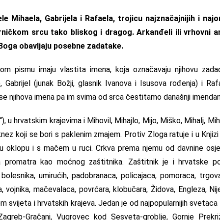
 Mihaela, Gabrijela i Rafaela, trojicu najznačajnijih i najo
rničkom srcu tako bliskog i dragog. Arkanđeli ili vrhovni 
 Boga obavljaju posebne zadatake.
 pismu imaju vlastita imena, koja označavaju njihovu zadać
abrijel (junak Božji, glasnik Ivanova i Isusova rođenja) i Rafae
nose njihova imena pa im svima od srca čestitamo današnji imendan
), u hrvatskim krajevima i Mihovil, Mihajlo, Mijo, Miško, Mihalj,
nez koji se bori s paklenim zmajem. Protiv Zloga ratuje i u Knjizi 
a u oklopu i s mačem u ruci. Crkva prema njemu od davnine os
 promatra kao moćnog zaštitnika. Zaštitnik je i hrvatske poli
 bolesnika, umirućih, padobranaca, policajaca, pomoraca, trgov
a, vojnika, mačevalaca, povrćara, klobučara, Židova, Engleza, N
jem svijeta i hrvatskih krajeva. Jedan je od najpopularnijih sveta
Zagreb-Gračani, Vugrovec kod Sesveta-groblje, Gornje Prekri