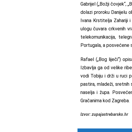
Gabrijel („Božji čovjek“,
dolazi proroku Danijelu o
Ivana Krstitelja Zahariji
ulogu čuvara crkvenih vra
telekomunikacija, telegr
Portugala, a posvećene s
Rafael („Bog liječi“) opi
Izbavlja ga od velike rib
vodi Tobiju i drži u ruci p
pastira, mladeži, sretnih
naselja i župa. Posvećen
Gračanima kod Zagreba.
Izvor: zupajastrebarsko.hr