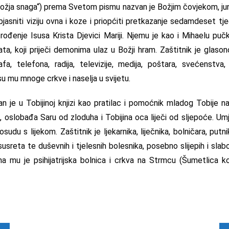
 „Božja snaga“) prema Svetom pismu nazvan je Božjim čovjekom, ju
bjasniti viziju ovna i koze i priopćiti pretkazanje sedamdeset tj
 i rođenje Isusa Krista Djevici Mariji. Njemu je kao i Mihaelu pu
ta, koji priječi demonima ulaz u Božji hram. Zaštitnik je glason
afa, telefona, radija, televizije, medija, poštara, svećenstva, 
u mu mnoge crkve i naselja u svijetu.
san je u Tobijinoj knjizi kao pratilac i pomoćnik mladog Tobije 
e, oslobađa Saru od zloduha i Tobijina oca liječi od sljepoće. Um
osudu s lijekom. Zaštitnik je ljekarnika, liječnika, bolničara, putni
 susreta te duševnih i tjelesnih bolesnika, posebno slijepih i sl
a mu je psihijatrijska bolnica i crkva na Strmcu (Šumetlica ko