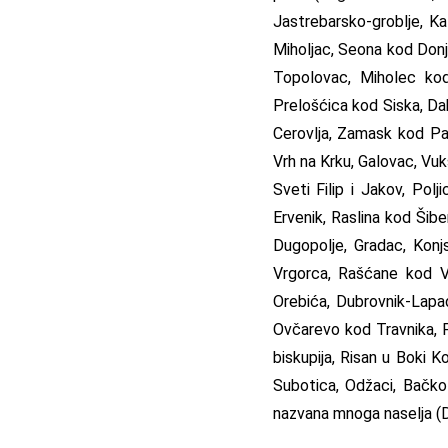
Jastrebarsko-groblje, Ka
Miholjac, Seona kod Donj
Topolovac, Miholec kod
Prelošćica kod Siska, Da
Cerovlja, Zamask kod Paz
Vrh na Krku, Galovac, Vu
Sveti Filip i Jakov, Pol
Ervenik, Raslina kod Šibe
Dugopolje, Gradac, Kon
Vrgorca, Rašćane kod Vr
Orebića, Dubrovnik-Lapa
Ovčarevo kod Travnika, P
biskupija, Risan u Boki 
Subotica, Odžaci, Bačko
nazvana mnoga naselja (Don