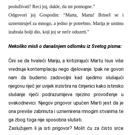
posluživati? Reci joj, dakle, da mi pomogne.”
Odgovori joj Gospodin: “Marta, Marta! Brineš se i
uznemiruješ za mnogo, a jedno je potrebno. Marija je uistinu
izabrala bolji dio, koji joj se neće oduzeti.”
Nekoliko misli o današnjem odlomku iz Svetog pisma:
Čini se da hvaleći Mariju, a kritizirajući Martu Isus više
vrednuje kontemplaciju nego djelovanje. Ipak ne govori
nam da budemo zadovoljni kad sjedimo slušajući
njegovu riječ jer uvijek inzistira na činjenici kako istinsko
slušanje riječi podrazumijeva njezino provođenje u
svakodnevici. Njegov prigovor upućen Marti jest da je
ona previše zabrinuta i uznemirena mnogim stvarima te
ga zbog toga nije sposobna slušati.
Zaslužujem li ja isti prigovor? Molit ću za čisto srce