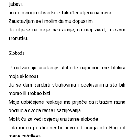
ljubavi,
usred mnogih stvari koje također utječu na mene.
Zaustavljam se i molim da mu dopustim
da utječe na moje nastajanje, na moj život, u ovom
trenutku.
Sloboda
U ostvarenju unutarnje slobode najčešće me blokira
moja sklonost
da se dam zarobiti strahovima i očekivanjima što bih
morao ili trebao biti.
Moje uobičajene reakcije me priječe da istražim razna
područja svoga rasta i sazrijevanja.
Molit ću za veći osjećaj unutarnje slobode
i da mogu postići nešto novo od onoga što Bog od
mene zahtijeva.