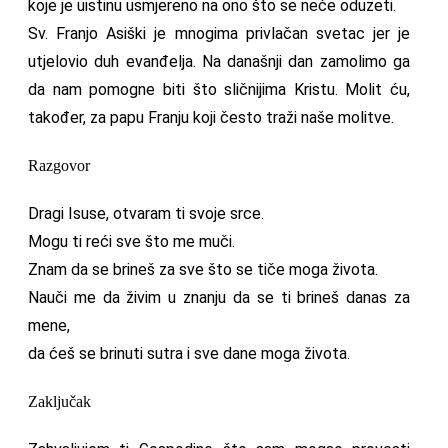
koje je uistinu usmjereno na ono što se neće oduzeti.
Sv. Franjo Asiški je mnogima privlačan svetac jer je
utjelovio duh evanđelja. Na današnji dan zamolimo ga
da nam pomogne biti što sličnijima Kristu. Molit ću,
također, za papu Franju koji često traži naše molitve.
Razgovor
Dragi Isuse, otvaram ti svoje srce.
Mogu ti reći sve što me muči.
Znam da se brineš za sve što se tiče moga života.
Nauči me da živim u znanju da se ti brineš danas za
mene,
da ćeš se brinuti sutra i sve dane moga života.
Zaključak