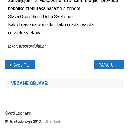
Zahvaljujem ti Gospodine što sam mogao provesti
nekoliko trenutaka nasamo s tobom.
Slava Ocu i Sinu i Duhu Svetomu.
Kako bijaše na početku, tako i sada i vazda
i u vijeke vjekova.
Izvor: prostorduha.hr
Navigacija objava
Sveti Franjo Asiški
PAPA: ‘U ovoj noći sukoba kroz koju trenutno prolazimo, neka religije budu osvit mira’
VEZANE OBJAVE:
Sveti Leonard
6. studenoga 2017.
milanN