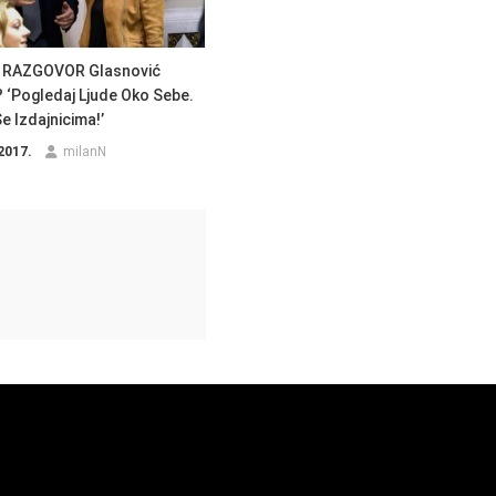
RAZGOVOR Glasnović
 ‘Pogledaj Ljude Oko Sebe.
e Izdajnicima!’
 2017.
milanN