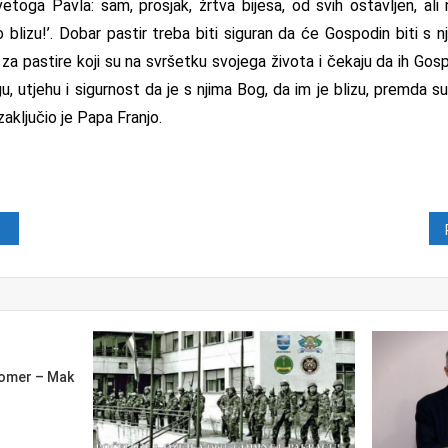
etoga Pavla: sam, prosjak, žrtva bijesa, od svih ostavljen, al
blizu!’. Dobar pastir treba biti siguran da će Gospodin biti s n
a pastire koji su na svršetku svojega života i čekaju da ih Go
 utjehu i sigurnost da je s njima Bog, da im je blizu, premda su
aključio je Papa Franjo.
java
omer – Mak