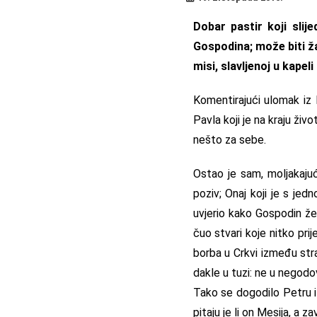
Dobar pastir koji slije
Gospodina; može biti ža
misi, slavljenoj u kape
Komentirajući ulomak iz 
Pavla koji je na kraju živ
nešto za sebe.
Ostao je sam, moljakajući
poziv; Onaj koji je s jedn
uvjerio kako Gospodin že
čuo stvari koje nitko prij
borba u Crkvi između stra
dakle u tuzi: ne u negodov
Tako se dogodilo Petru i 
pitaju je li on Mesija, a