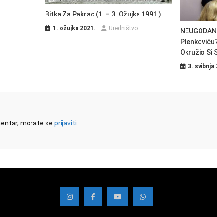
Bitka Za Pakrac (1. – 3. Ožujka 1991.)
1. ožujka 2021.
Uredništvo
NEUGODAN 
Plenkoviću?
Okružio Si S
3. svibnja
omentar, morate se
prijaviti
.