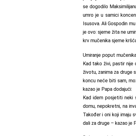
se dogodilo Maksimilijanu
umro je u samici koncent
Isusova. Ali Gospodin mu 
je ovo: sjeme žita ne umir
krv mučenika sjeme kršća
Umiranje poput mučenika,
Kad tako živi, pastir nij
životu, zanima za druge s
koncu neće biti sam, mož
kazao je Papa dodajući:
Kad idem posjetiti neki 
domu, nepokretni, na inva
Također i oni koji imaju s
dali za druge – kazao je