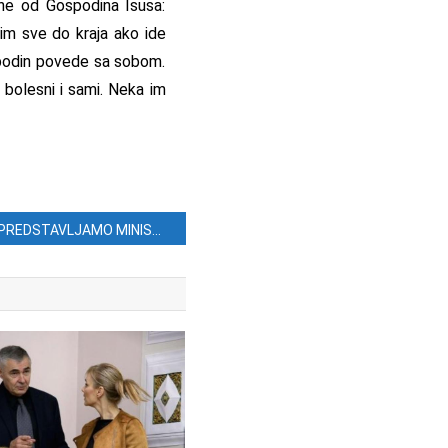
i ne od Gospodina Isusa:
jim sve do kraja ako ide
spodin povede sa sobom.
 bolesni i sami. Neka im
PREDSTAVLJAMO MINISTRE: Ovo su Stier, Obuljen Koržinek, Medved, Barišić, Kujundžić, Ćorić…