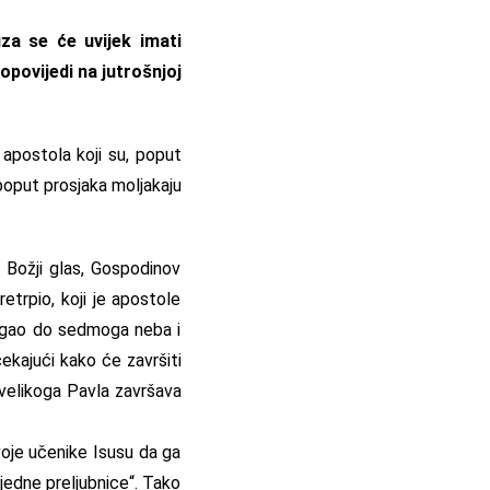
uza se će uvijek imati
opovijedi na jutrošnjoj
apostola koji su, poput
 poput prosjaka moljakaju
o Božji glas, Gospodinov
retrpio, koji je apostole
zdigao do sedmoga neba i
čekajući kako će završiti
 velikoga Pavla završava
svoje učenike Isusu da ga
 jedne preljubnice“. Tako