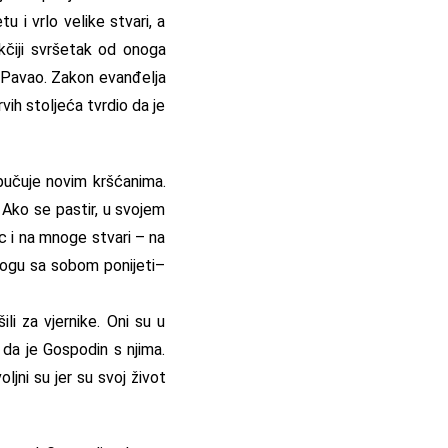
u i vrlo velike stvari, a
kčiji svršetak od onoga
o Pavao. Zakon evanđelja
vih stoljeća tvrdio da je
apučuje novim kršćanima.
. Ako se pastir, u svojem
ac i na mnoge stvari – na
mogu sa sobom ponijeti–
li za vjernike. Oni su u
 da je Gospodin s njima.
ljni su jer su svoj život