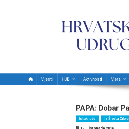
Preskočite na sadržaj
Vijesti
HUB
Aktivnosti
Vjera
PAPA: Dobar Pas
Istaknuto
Iz Života Crkve
19. Listopada 2016.