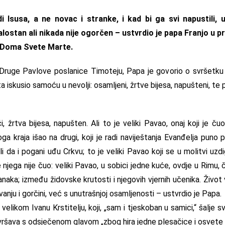
di Isusa, a ne novac i stranke, i kad bi ga svi napustili, 
lostan ali nikada nije ogorčen – ustvrdio je papa Franjo u pr
li Doma Svete Marte.
Druge Pavlove poslanice Timoteju, Papa je govorio o svršetku 
ota iskusio samoću u nevolji: osamljeni, žrtve bijesa, napušteni, te
, žrtva bijesa, napušten. Ali to je veliki Pavao, onaj koji je ču
oga kraja išao na drugi, koji je radi naviještanja Evanđelja puno p
li da i pogani uđu Crkvu; to je veliki Pavao koji se u molitvi u
e njega nije čuo: veliki Pavao, u sobici jedne kuće, ovdje u Rimu, 
naka; između židovske krutosti i njegovih vjernih učenika. Život
anju i gorčini, već s unutrašnjoj osamljenosti – ustvrdio je Papa.
velikom Ivanu Krstitelju, koji, „sam i tjeskoban u samici,“ šalje 
 završava s odsječenom glavom „zbog hira jedne plesačice i osvete