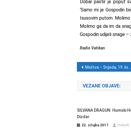
Dobar pastir je poput sv
‘Samo mi je Gospodin bio 
Isusovim putom. Molimo z
Molimo ga da im da snagu,
Gospodin udijeli snage – z
Radio Vatikan
Navigacija ob
Molitva – Srijeda, 19. listopada
VEZANE OBJAVE:
SILVANA DRAGUN: Humski H
Dizdar
22. ožujka 2017.
milanN