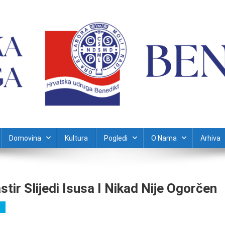
Domovina
Kultura
Pogledi
O Nama
Arhiva
tir Slijedi Isusa I Nikad Nije Ogorčen