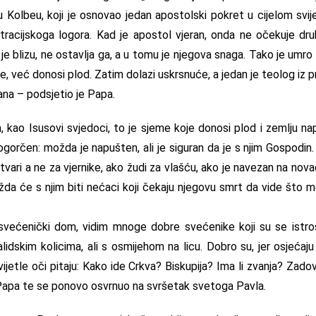
 Kolbeu, koji je osnovao jedan apostolski pokret u cijelom svijet
racijskoga logora. Kad je apostol vjeran, onda ne očekuje dru
je blizu, ne ostavlja ga, a u tomu je njegova snaga. Tako je umr
e, već donosi plod. Zatim dolazi uskrsnuće, a jedan je teolog iz pr
na – podsjetio je Papa.
 kao Isusovi svjedoci, to je sjeme koje donosi plod i zemlju n
e ogorčen: možda je napušten, ali je siguran da je s njim Gospodin
tvari a ne za vjernike, ako žudi za vlašću, ako je navezan na nov
da će s njim biti nećaci koji čekaju njegovu smrt da vide što 
svećenički dom, vidim mnoge dobre svećenike koji su se istroši
lidskim kolicima, ali s osmijehom na licu. Dobro su, jer osjećaju
vijetle oči pitaju: Kako ide Crkva? Biskupija? Ima li zvanja? Zadovo
 Papa te se ponovo osvrnuo na svršetak svetoga Pavla.