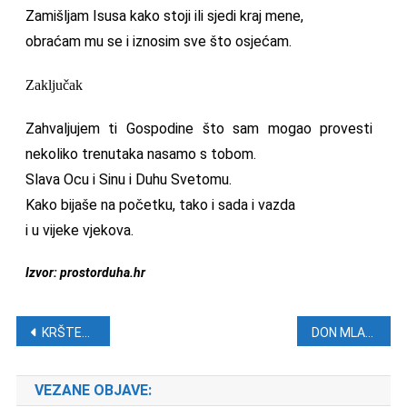
Zamišljam Isusa kako stoji ili sjedi kraj mene,
obraćam mu se i iznosim sve što osjećam.
Zaključak
Zahvaljujem ti Gospodine što sam mogao provesti
nekoliko trenutaka nasamo s tobom.
Slava Ocu i Sinu i Duhu Svetomu.
Kako bijaše na početku, tako i sada i vazda
i u vijeke vjekova.
Izvor: prostorduha.hr
Navigacija objava
KRŠTENJE ISUSOVO
DON MLADEN PARLOV: Nedjelja krštenja Gospodnjega
VEZANE OBJAVE: