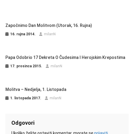
Započnimo Dan Molitvom (utorak, 16. Rujna)
16. rujna 2014.
milanN
Papa Odobrio 17 Dekreta O Čudesima I Herojskim Krepostima
17. prosinca 2015.
milanN
Molitva – Nedjelja, 1. Listopada
1. listopada 2017.
milanN
Odgovori
Ukoliko želite ostaviti komentar, morate se
prijaviti
.