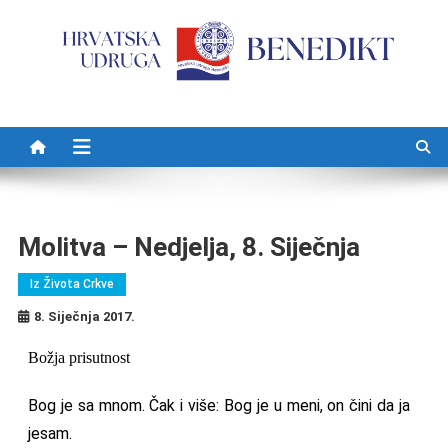
Preskočite na sadržaj
Molitva – Nedjelja, 8. Siječnja
Iz Života Crkve
8. Siječnja 2017.
Božja prisutnost
Bog je sa mnom. Čak i više: Bog je u meni, on čini da ja
jesam.