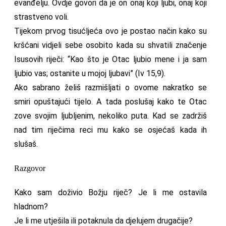
evanđelju. Ovdje govori da je on onaj koji ljubi, onaj koji
strastveno voli.
Tijekom prvog tisućljeća ovo je postao način kako su
kršćani vidjeli sebe osobito kada su shvatili značenje
Isusovih riječi: “Kao što je Otac ljubio mene i ja sam
ljubio vas; ostanite u mojoj ljubavi” (Iv 15,9).
Ako sabrano želiš razmišljati o ovome nakratko se
smiri opuštajući tijelo. A tada poslušaj kako te Otac
zove svojim ljubljenim, nekoliko puta. Kad se zadržiš
nad tim riječima reci mu kako se osjećaš kada ih
slušaš.
Razgovor
Kako sam doživio Božju riječ? Je li me ostavila
hladnom?
Je li me utješila ili potaknula da djelujem drugačije?