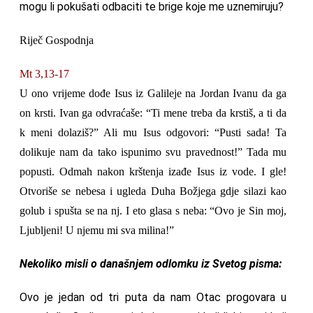
mogu li pokušati odbaciti te brige koje me uznemiruju?
Riječ Gospodnja
Mt 3,13-17
U ono vrijeme dođe Isus iz Galileje na Jordan Ivanu da ga
on krsti. Ivan ga odvraćaše: “Ti mene treba da krstiš, a ti da
k meni dolaziš?” Ali mu Isus odgovori: “Pusti sada! Ta
dolikuje nam da tako ispunimo svu pravednost!” Tada mu
popusti. Odmah nakon krštenja izađe Isus iz vode. I gle!
Otvoriše se nebesa i ugleda Duha Božjega gdje silazi kao
golub i spušta se na nj. I eto glasa s neba: “Ovo je Sin moj,
Ljubljeni! U njemu mi sva milina!”
Nekoliko misli o današnjem odlomku iz Svetog pisma:
Ovo je jedan od tri puta da nam Otac progovara u