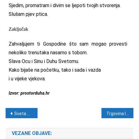
Sjedim, promatram i divim se ljepoti tvojih stvorenja.
Slušam pjev ptica.
Zaključak
Zahvaljujem ti Gospodine što sam mogao provesti
nekoliko trenutaka nasamo s tobom.
Slava Ocu i Sinu i Duhu Svetomu.
Kako bijaše na početku, tako i sada i vazda
i u vijeke vjekova.
Izvor: prostorduha.hr
Navigacija objava
Sveta Marta
Trgovina ljudima je zločin protiv čovječnosti!
VEZANE OBJAVE: