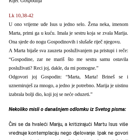
Riječ Gospodnja
Lk 10,38-42
U ono vrijeme uđe Isus u jedno selo. Žena neka, imenom
Marta, primi ga u kuću. Imala je sestru koja se zvala Marija.
Ona sjede do nogu Gospodinovih i slušaše riječ njegovu.
A Marta bijaše sva zauzeta posluživanjem pa pristupi i reče:
“Gospodine, zar ne mariš što me sestra samu ostavila
posluživati? Reci joj, dakle, da mi pomogne.”
Odgovori joj Gospodin: “Marta, Marta! Brineš se i
uznemiruješ za mnogo, a jedno je potrebno. Marija je uistinu
izabrala bolji dio, koji joj se neće oduzeti.”
Nekoliko misli o današnjem odlomku iz Svetog pisma:
Čini se da hvaleći Mariju, a kritizirajući Martu Isus više
vrednuje kontemplaciju nego djelovanje. Ipak ne govori