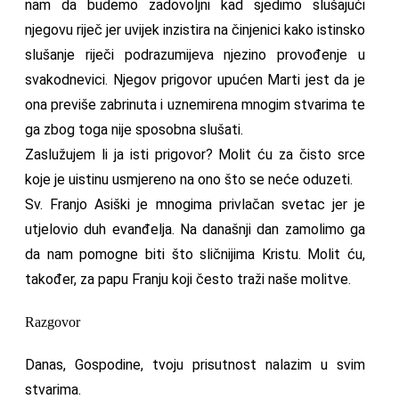
nam da budemo zadovoljni kad sjedimo slušajući
njegovu riječ jer uvijek inzistira na činjenici kako istinsko
slušanje riječi podrazumijeva njezino provođenje u
svakodnevici. Njegov prigovor upućen Marti jest da je
ona previše zabrinuta i uznemirena mnogim stvarima te
ga zbog toga nije sposobna slušati.
Zaslužujem li ja isti prigovor? Molit ću za čisto srce
koje je uistinu usmjereno na ono što se neće oduzeti.
Sv. Franjo Asiški je mnogima privlačan svetac jer je
utjelovio duh evanđelja. Na današnji dan zamolimo ga
da nam pomogne biti što sličnijima Kristu. Molit ću,
također, za papu Franju koji često traži naše molitve.
Razgovor
Danas, Gospodine, tvoju prisutnost nalazim u svim
stvarima.