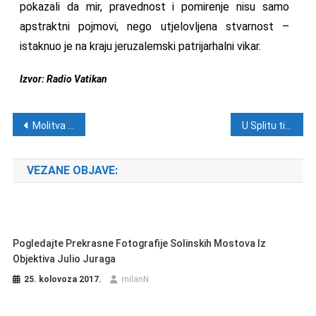
pokazali da mir, pravednost i pomirenje nisu samo
apstraktni pojmovi, nego utjelovljena stvarnost –
istaknuo je na kraju jeruzalemski patrijarhalni vikar.
Izvor: Radio Vatikan
Navigacija objava
Molitva – Utorak, 25. srpnja
U Splitu tijekom turističke sezone i dva francuska policajca
VEZANE OBJAVE:
Pogledajte Prekrasne Fotografije Solinskih Mostova Iz
Objektiva Julio Juraga
25. kolovoza 2017.
milanN