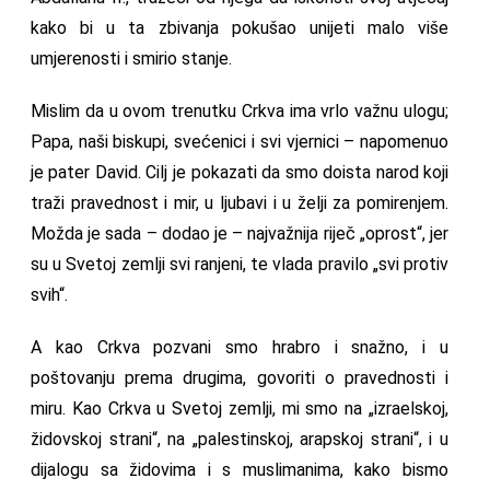
kako bi u ta zbivanja pokušao unijeti malo više
umjerenosti i smirio stanje.
Mislim da u ovom trenutku Crkva ima vrlo važnu ulogu;
Papa, naši biskupi, svećenici i svi vjernici – napomenuo
je pater David. Cilj je pokazati da smo doista narod koji
traži pravednost i mir, u ljubavi i u želji za pomirenjem.
Možda je sada – dodao je – najvažnija riječ „oprost“, jer
su u Svetoj zemlji svi ranjeni, te vlada pravilo „svi protiv
svih“.
A kao Crkva pozvani smo hrabro i snažno, i u
poštovanju prema drugima, govoriti o pravednosti i
miru. Kao Crkva u Svetoj zemlji, mi smo na „izraelskoj,
židovskoj strani“, na „palestinskoj, arapskoj strani“, i u
dijalogu sa židovima i s muslimanima, kako bismo