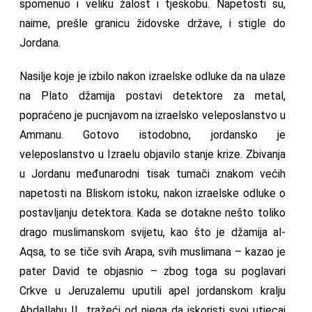
spomenuo i veliku žalost i tjeskobu. Napetosti su,
naime, prešle granicu židovske države, i stigle do
Jordana.
Nasilje koje je izbilo nakon izraelske odluke da na ulaze
na Plato džamija postavi detektore za metal,
popraćeno je pucnjavom na izraelsko veleposlanstvo u
Ammanu. Gotovo istodobno, jordansko je
veleposlanstvo u Izraelu objavilo stanje krize. Zbivanja
u Jordanu međunarodni tisak tumači znakom većih
napetosti na Bliskom istoku, nakon izraelske odluke o
postavljanju detektora. Kada se dotakne nešto toliko
drago muslimanskom svijetu, kao što je džamija al-
Aqsa, to se tiče svih Arapa, svih muslimana – kazao je
pater David te objasnio – zbog toga su poglavari
Crkve u Jeruzalemu uputili apel jordanskom kralju
Abdallahu II., tražeći od njega da iskoristi svoj utjecaj