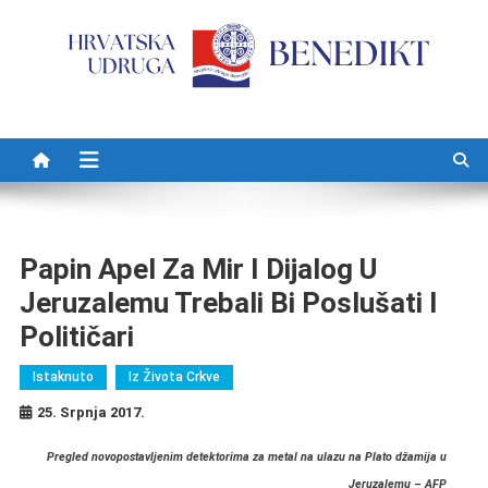
Preskočite na sadržaj
Papin Apel Za Mir I Dijalog U
Jeruzalemu Trebali Bi Poslušati I
Političari
Istaknuto
Iz Života Crkve
25. Srpnja 2017.
Pregled novopostavljenim detektorima za metal na ulazu na Plato džamija u
Jeruzalemu – AFP