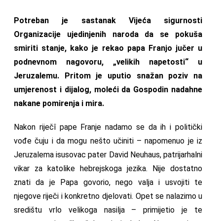
Potreban je sastanak Vijeća sigurnosti
Organizacije ujedinjenih naroda da se pokuša
smiriti stanje, kako je rekao papa Franjo jučer u
podnevnom nagovoru, „velikih napetosti“ u
Jeruzalemu. Pritom je uputio snažan poziv na
umjerenost i dijalog, moleći da Gospodin nadahne
nakane pomirenja i mira.
Nakon riječî pape Franje nadamo se da ih i politički
vođe čuju i da mogu nešto učiniti – napomenuo je iz
Jeruzalema isusovac pater David Neuhaus, patrijarhalni
vikar za katolike hebrejskoga jezika. Nije dostatno
znati da je Papa govorio, nego valja i usvojiti te
njegove riječi i konkretno djelovati. Opet se nalazimo u
središtu vrlo velikoga nasilja – primijetio je te