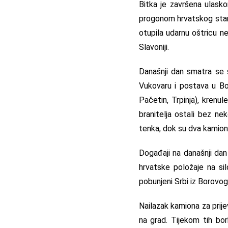
Bitka je završena ulask
progonom hrvatskog stano
otupila udarnu oštricu n
Slavoniji.
Današnji dan smatra se 
Vukovaru i postava u Bor
Pačetin, Trpinja), krenu
branitelja ostali bez nek
tenka, dok su dva kamion
Događaji na današnji dan
hrvatske položaje na sil
pobunjeni Srbi iz Borovog
Nailazak kamiona za prij
na grad. Tijekom tih bo