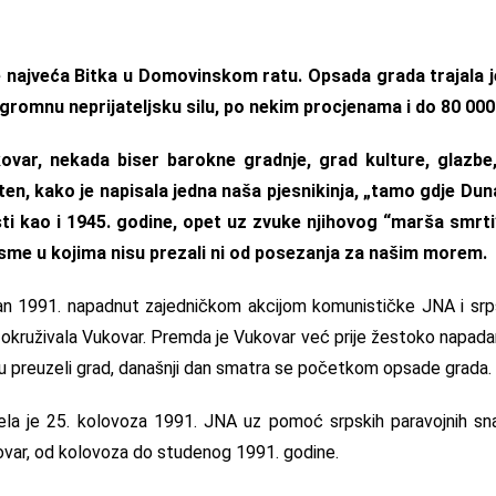
je najveća Bitka u Domovinskom ratu. Opsada grada trajala j
ogromnu neprijateljsku silu, po nekim procjenama i do 80 000
var, nekada biser barokne gradnje, grad kulture, glazbe,
en, kako je napisala jedna naša pjesnikinja, „tamo gdje Dun
isti kao i 1945. godine, opet uz zvuke njihovog “marša smrt
esme u kojima nisu prezali ni od posezanja za našim morem.
an 1991. napadnut zajedničkom akcijom komunističke JNA i srpsk
 okruživala Vukovar. Premda je Vukovar već prije žestoko napadan
 preuzeli grad, današnji dan smatra se početkom opsade grada.
a je 25. kolovoza 1991. JNA uz pomoć srpskih paravojnih sna
ovar, od kolovoza do studenog 1991. godine.