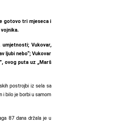
e gotovo tri mjeseca i
 vojnika.
 umjetnosti; Vukovar,
av ljubi nebo“; Vukovar
i”, ovog puta uz „Marš
ih postrojbi iz sela sa
 i bilo je borbi u samom
ga 87 dana držala je u