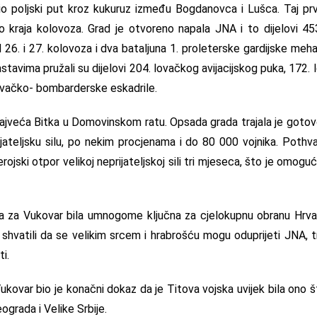
o poljski put kroz kukuruz između Bogdanovca i Lušca. Taj prv
o kraja kolovoza. Grad je otvoreno napala JNA i to dijelovi 453
 26. i 27. kolovoza i dva bataljuna 1. proleterske gardijske meha
stavima pružali su dijelovi 204. lovačkog avijacijskog puka, 17
lovačko- bombarderske eskadrile.
najveća Bitka u Domovinskom ratu. Opsada grada trajala je gotovo
jateljsku silu, po nekim procjenama i do 80 000 vojnika. Pothva
rojski otpor velikoj neprijateljskoj sili tri mjeseca, što je omog
ka za Vukovar bila umnogome ključna za cjelokupnu obranu Hrvat
i shvatili da se velikim srcem i hrabrošću mogu oduprijeti JNA, tr
i.
kovar bio je konačni dokaz da je Titova vojska uvijek bila ono š
ograda i Velike Srbije.