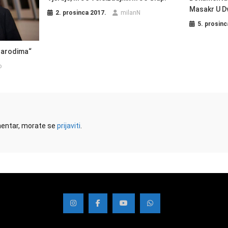
Masakr U D
2. prosinca 2017.
milanN
5. prosinc
Narodima“
o
omentar, morate se
prijaviti
.