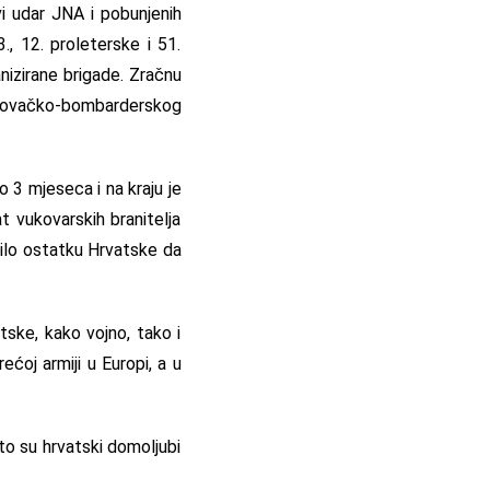
i udar JNA i pobunjenih
., 12. proleterske i 51.
nizirane brigade. Zračnu
2. lovačko-bombarderskog
 3 mjeseca i na kraju je
t vukovarskih branitelja
ućilo ostatku Hrvatske da
ske, kako vojno, tako i
ećoj armiji u Europi, a u
to su hrvatski domoljubi