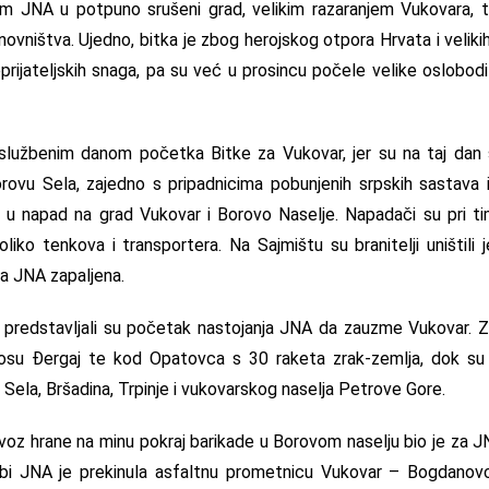
om JNA u potpuno srušeni grad, velikim razaranjem Vukovara, 
vništva. Ujedno, bitka je zbog herojskog otpora Hrvata i veliki
eprijateljskih snaga, pa su već u prosincu počele velike oslobod
službenim danom početka Bitke za Vukovar, jer su na taj dan
ovu Sela, zajedno s pripadnicima pobunjenih srpskih sastava iz
le u napad na grad Vukovar i Borovo Naselje. Napadači su pri t
oliko tenkova i transportera. Na Sajmištu su branitelji uništili 
a JNA zapaljena.
 predstavljali su početak nastojanja JNA da zauzme Vukovar. Z
osu Đergaj te kod Opatovca s 30 raketa zrak-zemlja, dok su se 
 Sela, Bršadina, Trpinje i vukovarskog naselja Petrove Gore.
evoz hrane na minu pokraj barikade u Borovom naselju bio je za
rbi JNA je prekinula asfaltnu prometnicu Vukovar – Bogdanovc