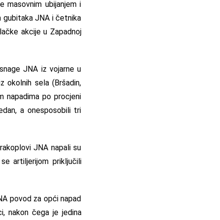
te masovnim ubijanjem i
h gubitaka JNA i četnika
ilačke akcije u Zapadnoj
 snage JNA iz vojarne u
 okolnih sela (Bršadin,
im napadima po procjeni
jedan, a onesposobili tri
rakoplovi JNA napali su
artiljerijom priključili
 JNA povod za opći napad
i, nakon čega je jedina