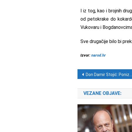
I iz tog, kao i brojnih dr
od petokrake do kokarde,
Vukovaru i Bogdanovcima 
Sve drugačije bilo bi prekr
Izvor:
narod.hr
Navigacija ob
Don Damir Stojić: Ponizan čovjek prihvaća istinu o sebi, Bogu i drugima
VEZANE OBJAVE: