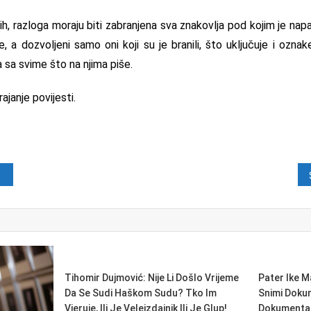
ugih, razloga moraju biti zabranjena sva znakovlja pod kojim je na
 a dozvoljeni samo oni koji su je branili, što uključuje i ozn
sa svime što na njima piše.
ajanje povijesti.
java
Tihomir Dujmović: Nije Li Došlo Vrijeme
Pater Ike M
Da Se Sudi Haškom Sudu? Tko Im
Snimi Doku
Vjeruje, Ili Je Veleizdajnik Ili Je Glup!
Dokumentar