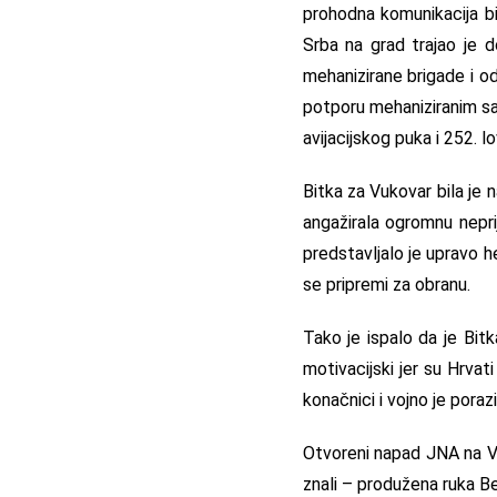
prohodna komunikacija bi
Srba na grad trajao je d
mehanizirane brigade i od
potporu mehaniziranim sa
avijacijskog puka i 252. 
Bitka za Vukovar bila je 
angažirala ogromnu nepri
predstavljalo je upravo he
se pripremi za obranu.
Tako je ispalo da je Bit
motivacijski jer su Hrvat
konačnici i vojno je porazit
Otvoreni napad JNA na Vu
znali – produžena ruka Be