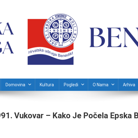
Domovina
Kultura
Pogledi
O Nama
Arhiva
91. Vukovar – Kako Je Počela Epska B