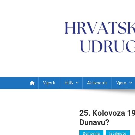
Preskočite na sadržaj
Vijesti
HUB
Aktivnosti
Vjera
25. Kolovoza 19
Dunavu?
Domovina
Istaknuto