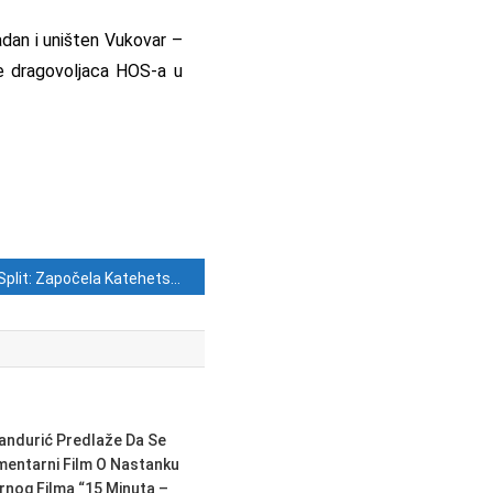
padan i uništen Vukovar –
ake dragovoljaca HOS-a u
Split: Započela Katehetska ljetna škola za vjeroučitelje u osnovnim školama
andurić Predlaže Da Se
mentarni Film O Nastanku
nog Filma “15 Minuta –