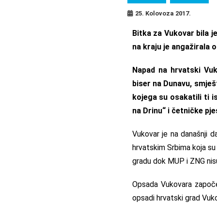
25. Kolovoza 2017.
Bitka za Vukovar bila 
na kraju je angažirala 
Napad na hrvatski Vuko
biser na Dunavu, smješt
kojega su osakatili ti 
na Drinu“ i četničke pj
Vukovar je na današnji d
hrvatskim Srbima koja su
gradu dok MUP i ZNG nisu
Opsada Vukovara započel
opsadi hrvatski grad Vuk