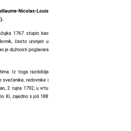
illaume-Nicolas-Louis
).
ožujka 1767. stupio kao
dovnik, često uronjen u
ao je dužnosti poglavara
tima. Iz toga razdoblja
 svećenike, redovnike i
n, 2. rujna 1792, u vrtu
io XI, zajedno s još 188