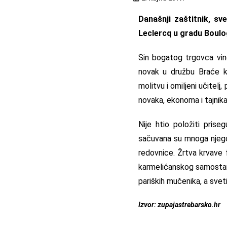
Današnji zaštitnik, sv
Leclercq u gradu Boulo
Sin bogatog trgovca vino
novak u družbu Braće kr
molitvu i omiljeni učitel
novaka, ekonoma i tajnik
Nije htio položiti pris
sačuvana su mnoga njegov
redovnice. Žrtva krvave 
karmelićanskog samostana
pariških mučenika, a svet
Izvor: zupajastrebarsko.hr