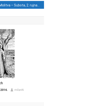
Molitva – Subota, 2. rujna
ch
 2016.
milanN