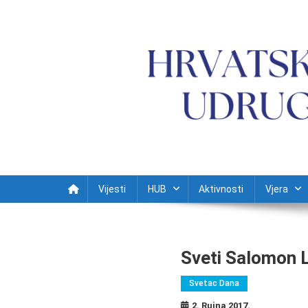
Preskočite na sadržaj
Vijesti
HUB
Aktivnosti
Vjera
Sveti Salomon 
Svetac Dana
2. Rujna 2017.