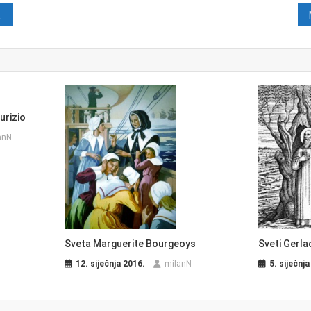
java
urizio
anN
Sveti Gerla
Sveta Marguerite Bourgeoys
5. siječnja
12. siječnja 2016.
milanN