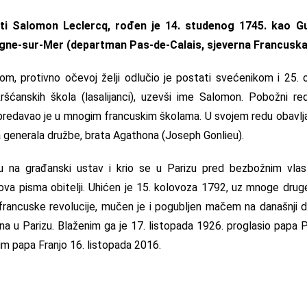
eti Salomon Leclercq, rođen je 14. studenog 1745. kao Gu
gne-sur-Mer (departman Pas-de-Calais, sjeverna Francuska
m, protivno očevoj želji odlučio je postati svećenikom i 25. 
šćanskih škola (lasalijanci), uzevši ime Salomon. Pobožni re
j, predavao je u mnogim francuskim školama. U svojem redu obavlj
a generala družbe, brata Agathona (Joseph Gonlieu).
egu na građanski ustav i krio se u Parizu pred bezbožnim vlas
a pisma obitelji. Uhićen je 15. kolovoza 1792, uz mnoge druge
francuske revolucije, mučen je i pogubljen mačem na današnji da
 u Parizu. Blaženim ga je 17. listopada 1926. proglasio papa P
im papa Franjo 16. listopada 2016.