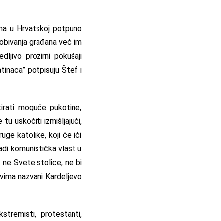
ena u Hrvatskoj potpuno
idobivanja građana već im
edljivo prozirni pokušaji
atinaca” potpisuju Štef i
tirati moguće pukotine,
tu uskočiti izmišljajući,
ge katolike, koji će ići
radi komunistička vlast u
a ne Svete stolice, ne bi
ovima nazvani Kardeljevo
kstremisti, protestanti,