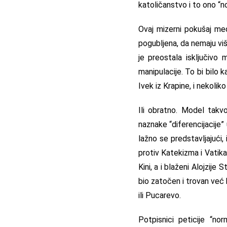
katoličanstvo i to ono “n
Ovaj mizerni pokušaj med
pogubljena, da nemaju viš
je preostala isključivo m
manipulacije. To bi bilo 
Ivek iz Krapine, i nekoli
Ili obratno. Model takvo
naznake “diferencijacije” 
lažno se predstavljajući,
protiv Katekizma i Vatika
Kini, a i blaženi Alojzije
bio zatočen i trovan već
ili Pucarevo.
Potpisnici peticije “nor