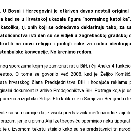
. U Bosni i Hercegovini je otkriven davno nestali origina
 kad se u Hrvatskoj ukazala figura “normalnog katolika”.
 katolika, tj. onih koji se odnedavno deklariraju tako, za s
toličanstva isti dan su se vidjeli u zagrebačkoj gradskoj s
ratili na novu religiju i podigli ruke za rodnu ideologij
 Istanbulske konvencije. No krenimo redom.
nog sporazuma kojim je zamrznut rat u BiH, i čiji Aneks 4 funkcio
 nestao. O tome se govorilo već 2008. kad je Željko Komšić
sta hrvatskog člana Predsjedništva BIH i hodajuća reklama p
iginalni dokument iz arhive Predsjedništva BiH. Potraga koja je usl
porazuma izgubila i Srbija. Eto koliko se u Sarajevu i Beogradu d
ile su se i sumnje da je visoki predstavnik međunarodne zajedni
sporazum, jer je u pismu Aliji Izetbegoviću spominjao neku tipogra
jda je u izvornom tekstu stajalo kako su se predstavnici tri narod