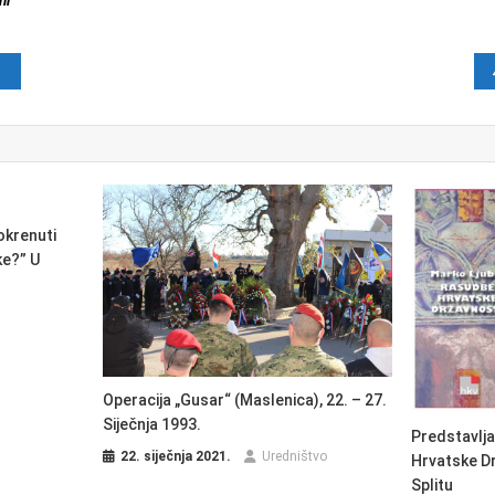
hr
java
okrenuti
ke?” U
Operacija „Gusar“ (Maslenica), 22. – 27.
Siječnja 1993.
Predstavlja
22. siječnja 2021.
Uredništvo
Hrvatske Dr
Splitu