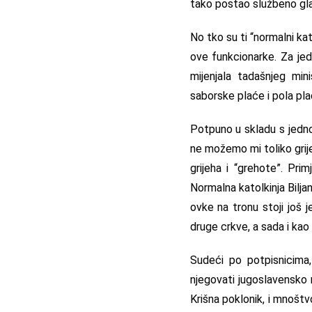
tako postao službeno glas
No tko su ti “normalni kat
ove funkcionarke. Za jed
mijenjala tadašnjeg min
saborske plaće i pola pla
Potpuno u skladu s jedno
ne možemo mi toliko grije
grijeha i “grehote”. Pri
Normalna katolkinja Biljan
ovke na tronu stoji još j
druge crkve, a sada i kao 
Sudeći po potpisnicima,
njegovati jugoslavensko n
Krišna poklonik, i mnoštvo