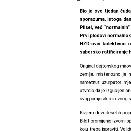
Bio je ovo tjedan čuda
sporazuma, istoga dana
Pilsel, već “normalnih”
Prvi plodovi normalnoka
HZD-ovci kolektivno ob
saborsko ratificiranje
Original dejtonskog mirov
zemlje, misteriozno je
nametnut uzurpator mje
utvrdio da je izgubljen or
svoj primjerak mirovnog s
Krajem devedesetih pojav
Bildt promijenio izvorni 
koju treba ispraviti. Val