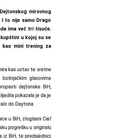
l Dejtonskog mirovnog
 I to nije samo Drago
ada ima već tri tisuće.
kupštini u kojoj su se
u kao mini trening za
nira kao ustav te sretne
, bošnjačkim glasovima
ropasti dejtonske BiH,
ijedila pokazala je da je
ržalo do Daytona.
ce u BiH, zloglasni Carl
fsku pogrešku u originalu
a iz BiH, te predsjednici