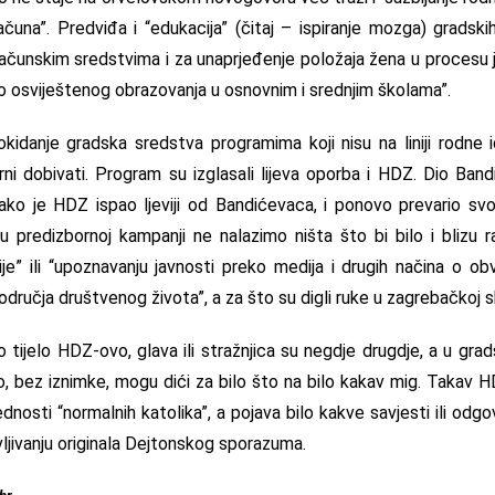
čuna”. Predviđa i “edukacija” (čitaj – ispiranje mozga) gradsk
oračunskim sredstvima i za unaprjeđenje položaja žena u procesu 
no osviještenog obrazovanja u osnovnim i srednjim školama”.
kidanje gradska sredstva programima koji nisu na liniji rodne i
rni dobivati. Program su izglasali lijeva oporba i HDZ. Dio Band
Tako je HDZ ispao ljeviji od Bandićevaca, i ponovo prevario svoj
 predizbornoj kampanji ne nalazimo ništa što bi bilo i blizu 
dije” ili “upoznavanju javnosti preko medija i drugih načina o
 područja društvenog života”, a za što su digli ruke u zagrebačkoj s
 tijelo HDZ-ovo, glava ili stražnjica su negdje drugdje, a u grad
o, bez iznimke, mogu dići za bilo što na bilo kakav mig. Takav H
jednosti “normalnih katolika”, a pojava bilo kakve savjesti ili od
vljivanju originala Dejtonskog sporazuma.