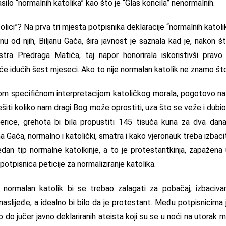
ilo “normalnih katolika” kao što je “Glas koncila” nenormalnih.
olici”? Na prva tri mjesta potpisnika deklaracije “normalnih katol
nu od njih, Biljanu Gaća, šira javnost je saznala kad je, nakon 
istra Predraga Matića, taj napor honorirala iskoristivši pra
će idućih šest mjeseci. Ako to nije normalan katolik ne znamo što
m specifičnom interpretacijom katoličkog morala, pogotovo na 
šiti koliko nam dragi Bog može oprostiti, uza što se veže i dubi
mjerice, grehota bi bila propustiti 145 tisuća kuna za dva dana
a Gaća, normalno i katolički, smatra i kako vjeronauk treba izbacit
edan tip normalne katolkinje, a to je protestantkinja, zapažena u
potpisnica peticije za normaliziranje katolika.
 normalan katolik bi se trebao zalagati za pobačaj, izbacivan
aslijeđe, a idealno bi bilo da je protestant. Među potpisnicima 
 do jučer javno deklariranih ateista koji su se u noći na utorak mi