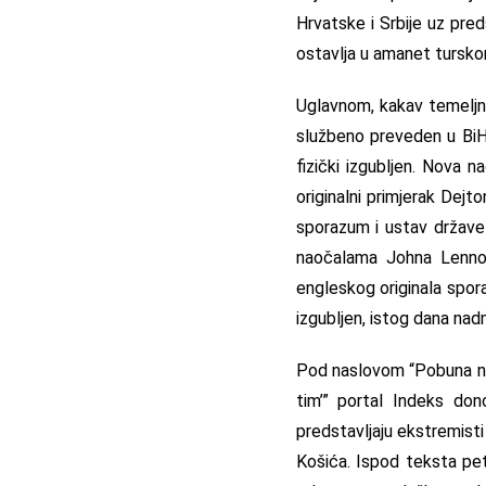
Hrvatske i Srbije uz pre
ostavlja u amanet turskom
Uglavnom, kakav temeljni
službeno preveden u BiH, 
fizički izgubljen. Nova n
originalni primjerak Dej
sporazum i ustav države 
naočalama Johna Lennon
engleskog originala spora
izgubljen, istog dana nad
Pod naslovom “Pobuna norm
tim’” portal Indeks dono
predstavljaju ekstremisti i
Košića. Ispod teksta peti