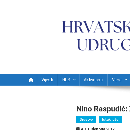
Preskočite na sadržaj
Vijesti
HUB
Aktivnosti
Vjera
Nino Raspudić: 
Društvo
Istaknuto
4. Studenoga 2017.