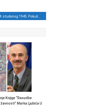
4. studenog 1945. Pokušaj atentata na nadbiskupa Stepinca u Zaprešiću- što se dogodilo u ulici koja i danas nosi ime zločinca Tita?
nje Knjige “Rasudbe
žavnosti” Marka Ljubića U