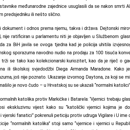
dstavnike međunarodne zajednice usuglasili da se nakon smrti A
 predsjedniku ili nešto slično.
 dokument i odnos prema njemu, takva i država. Dejtonski mirov
nije ratificiran u parlamentu niti je objavljen u Službenom glasn
ada za BiH javila se ovoga tjedna kad je policija uhitila izvjesn
tonskog sporazuma navodno nudio na prodaju za 100 tisuća konver
trži se tako kao kolekcionarski kuriozitet, kao da je riječ o 
a ili školskoj svjedodžbi Diega Armanda Maradone. Kako je
zuma, još nije poznato. Ukazanje izvornog Daytona, za koji se mi
mašilo je novo čudo – u Hrvatskoj su se ukazali “normalni katolici”
alnih katolika protiv Markićke i Batarela: ‘Vjernici trebaju glas
si ekskluzivnu vijest kako su “katolički vjernici kojima je do
 vjerski fanatici” pokrenuli peticiju protiv udruga Vigilare i U ime 
cije “normalnih katolika” stoji samo “vjernice i vjernici u Republ