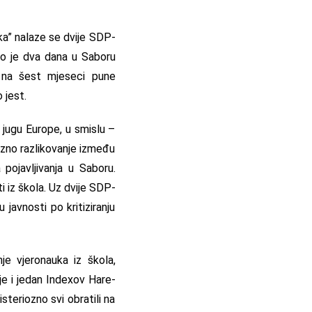
ika” nalaze se dvije SDP-
što je dva dana u Saboru
vo na šest mjeseci pune
 jest.
jugu Europe, u smislu –
ozno razlikovanje između
 pojavljivanja u Saboru.
i iz škola. Uz dvije SDP-
 javnosti po kritiziranju
je vjeronauka iz škola,
je i jedan Indexov Hare-
steriozno svi obratili na