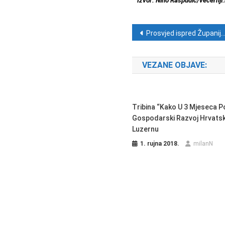
Izvor: Nino Raspudić/vecernji.
Navigacija ob
Prosvjed ispred Županijske skupštine u Splitu: Građanska inicijativa “Ne daj se, Cetino!” poziva građane na ulice
VEZANE OBJAVE:
Tribina “Kako U 3 Mjeseca P
Gospodarski Razvoj Hrvats
Luzernu
1. rujna 2018.
milanN