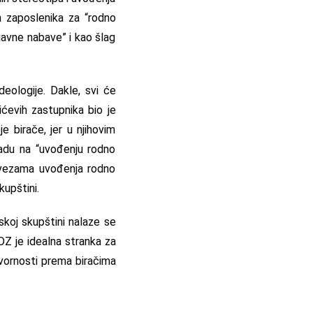
ih zaposlenika za “rodno
javne nabave” i kao šlag
deologije. Dakle, svi će
ićevih zastupnika bio je
e birače, jer u njihovim
radu na “uvođenju rodno
 obvezama uvođenja rodno
kupštini.
skoj skupštini nalaze se
DZ je idealna stranka za
govornosti prema biračima