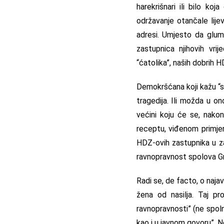
harekrišnari ili bilo k
održavanje otančale lije
adresi. Umjesto da glume
zastupnica njihovih vrij
“ćatolika”, naših dobrih
Demokršćana koji kažu “sma
tragedija. Ili možda u o
većini koju će se, nakon
receptu, viđenom primjer
HDZ-ovih zastupnika u za
ravnopravnost spolova G
Radi se, de facto, o najav
žena od nasilja. Taj pr
ravnopravnosti” (ne spol
kao i u javnom govoru”. N