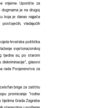
be vrijeme. Uporište za
im dogmama je na drugoj
u koja je danas najjača
 postojećih, vladajućih
cijela hrvatska politička
ilaženje svjetonazorskoj
vog tjedna su, po starom
diskriminacije”, glasovi
ma rada Povjerenstva za
 celofan brige za zaštitu
klopu promicanje “rodne
u tijelima Grada Zagreba
ih stereotipa i uvođenja