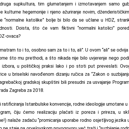
oja druga supkultura, tim glumatanjem i izmotavanjem samo gu
ve kulturne hegemonije i njeno ažuriranje novim, dženderističk
 “normalne katolike” bolje bi bilo da se učlane u HDZ, strank
ednosti. Doista, što će vam fiktivni “normalni katolici” pored
 HDZ-ovaca?
tram to i to, osobno sam za to i to, ali”. U ovom “ali” se odvija 
nome što mu prethodi, a što nikada nije bilo uvjerenje nego pod
 izbora, u političkoj praksi lako i po stoti put preveslati. O
ice u briselski navođenom dizanju ručica za “Zakon o suzbijanju 
grebačkoj gradskoj skupštini bili presudni za usvajanje Progra
rada Zagreba za 2018.
i ratificiranja Istanbulske konvencije, rodne ideologije umotane u
ogram, čiju ćemo realizaciju plaćati iz poreza i prireza, u s
ne!) nalaže zadaću “promicanja uporabe rodno osjetljivog jezika 
o ne staje na orvelovskom novogovoru već traži i “suzbijanje rodn