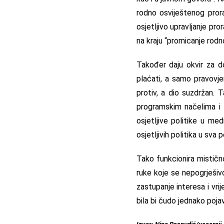
rodno osviještenog prora
osjetljivo upravljanje pr
na kraju “promicanje rod
Također daju okvir za do
plaćati, a samo pravovje
protiv, a dio suzdržan. 
programskim načelima i u
osjetljive politike u me
osjetljivih politika u sva
Tako funkcionira mistično
ruke koje se nepogrješiv
zastupanje interesa i vri
bila bi čudo jednako poja