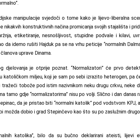
ormalno”.
ijske manipulacije svjedoči o tome kako je lijevo-liberalna sc
e nikakvih konstruktivnih načina promicanja svojih stajališta i pr
ržnja, etiketiranje, nesnošljivost, stupidne podvale i kilavi, uvr
kao da idemo rušiti Hajduk pa se na vrhu peticije “normalnih Dalm
ko članova uprave Dinama.
g djelovanja je otprije poznat. “Normalizatori” će prvo detek
u katoličkom miljeu, koji je sam po sebi izrazito heterogen, pa će 
 i tražeći tobože pod istim nazivnikom neku drugu crkvu, neke dru
na tamo gdje “normalizatorima” nisu po volji. Slično i dan danas 
 Stepinac, da je pristao biti “normalni katolik” pod vodstvom KPJ, 
 bi možda dobio i grad Stepinčevo kao što su po zaslužnim drug
malnih katolika”, bilo da su bučno deklarirani ateisti, lijevi e