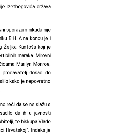
lije Izetbegovića država
ni sporazum nikada nije
iku BiH. A na koncu je i
og Željka Kuntoša koji je
tibilnih maraka. Mirovni
gaćicama Marilyn Monroe,
 prodavatelj došao do
slilo kako je nepovratno
.
no reći da se ne slažu s
sadilo da ih u javnosti
obitelji, te biskupa Vlade
ici Hrvatskoj”. Indeks je