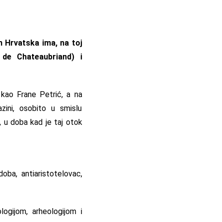
n Hrvatska ima, na toj
 de Chateaubriand) i
 kao Frane Petrić, a na
azini, osobito u smislu
, u doba kad je taj otok
doba, antiaristotelovac,
logijom, arheologijom i