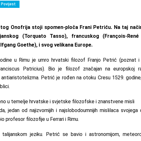
Povijest
etog Onofrija stoji spomen-ploča Frani Petriću. Na taj nači
lijanskog (Torquato Tasso), francuskog (François-René
gang Goethe), i svog velikana Europe.
odine u Rimu je umro hrvatski filozof Franjo Petrić (poznat i
anciscus Patricius). Bio je filozof značajan na europskoj r
i antiaristotelizma. Petrić je rođen na otoku Cresu 1529. godine
lici.
no u temelje hrvatske i svjetske filozofske i znanstvene misli
, jedan od najizvornijih i najslobodoumnijih mislilaca svojega 
o profesor filozofije u Ferrari i Rimu.
 talijanskom jeziku. Petrić se bavio i astronomijom, meteoro