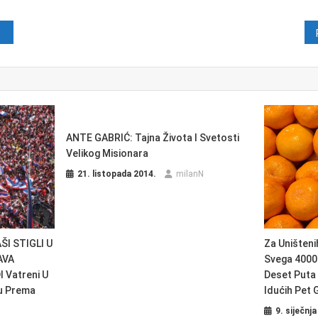
java
ANTE GABRIĆ: Tajna Života I Svetosti
Velikog Misionara
21. listopada 2014.
milanN
I STIGLI U
Za Uništeni
AVA
Svega 4000 
 Vatreni U
Deset Puta 
u Prema
Idućih Pet 
9. siječnja