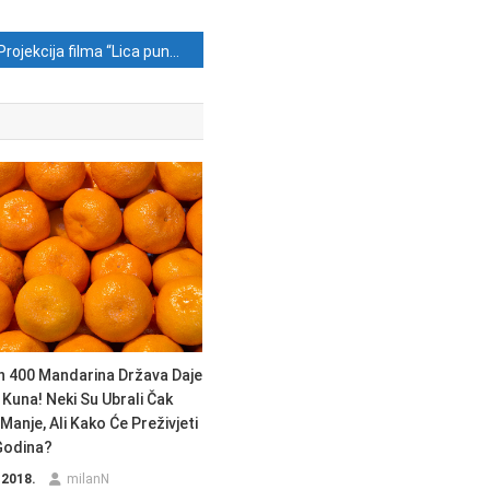
Projekcija filma “Lica puna nade” u Zadru
h 400 Mandarina Država Daje
Kuna! Neki Su Ubrali Čak
Manje, Ali Kako Će Preživjeti
Godina?
 2018.
milanN