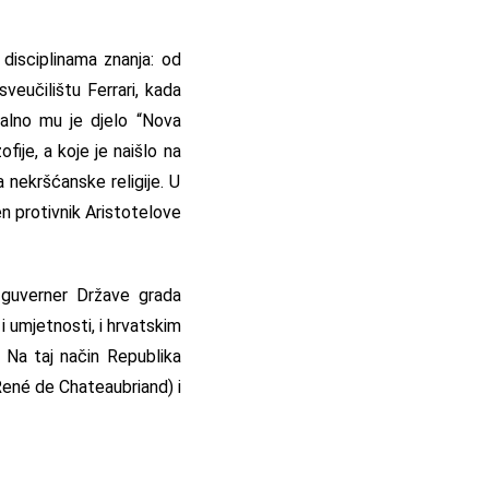
 disciplinama znanja: od
sveučilištu Ferrari, kada
talno mu je djelo “Nova
fije, a koje je naišlo na
 nekršćanske religije. U
n protivnik Aristotelove
, guverner Države grada
 umjetnosti, i hrvatskim
 Na taj način Republika
René de Chateaubriand) i