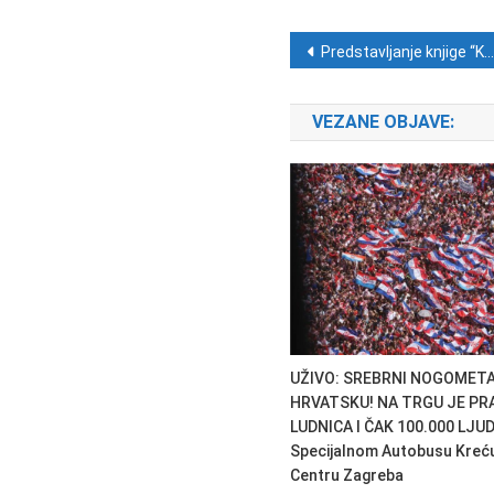
Navigacija ob
Predstavljanje knjige “Komunistički progon i mučeništvo blaženoga Alojzija Stepinca” u Splitu
VEZANE OBJAVE:
UŽIVO: SREBRNI NOGOMETAŠ
HRVATSKU! NA TRGU JE PR
LUDNICA I ČAK 100.000 LJUDI
Specijalnom Autobusu Kreć
Centru Zagreba