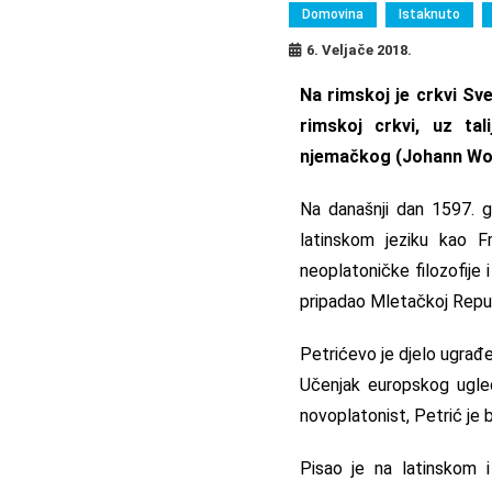
Domovina
Istaknuto
6. Veljače 2018.
Na rimskoj je crkvi Sv
rimskoj crkvi, uz ta
njemačkog (Johann Wolf
Na današnji dan 1597. g
latinskom jeziku kao Fr
neoplatoničke filozofije 
pripadao Mletačkoj Repub
Petrićevo je djelo ugrađe
Učenjak europskog ugleda
novoplatonist, Petrić je bi
Pisao je na latinskom i