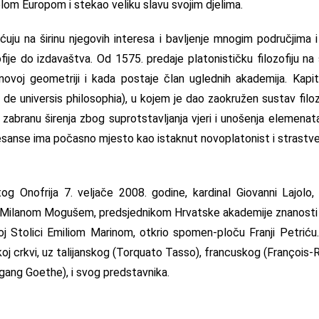
elom Europom i stekao veliku slavu svojim djelima.
ćuju na širinu njegovih interesa i bavljenje mnogim područjima i
ofije do izdavaštva. Od 1575. predaje platonističku filozofiju na 
 novoj geometriji i kada postaje član uglednih akademija. Kapi
 de universis philosophia), u kojem je dao zaokružen sustav filozo
zabranu širenja zbog suprotstavljanja vjeri i unošenja elemenata
nesanse ima počasno mjesto kao istaknut novoplatonist i strastve
og Onofrija 7. veljače 2008. godine, kardinal Giovanni Lajolo
. Milanom Mogušem, predsjednikom Hrvatske akademije znanosti i
j Stolici Emiliom Marinom, otkrio spomen-ploču Franji Petriću.
koj crkvi, uz talijanskog (Torquato Tasso), francuskog (François-
ang Goethe), i svog predstavnika.