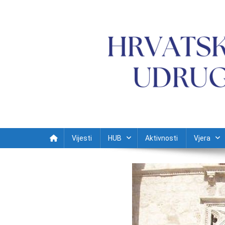
Preskočite na sadržaj
Vijesti
HUB
Aktivnosti
Vjera