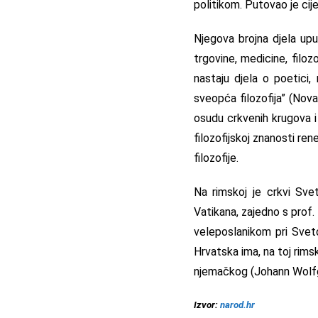
politikom. Putovao je cij
Njegova brojna djela upu
trgovine, medicine, filoz
nastaju djela o poetici,
sveopća filozofija” (Nova
osudu crkvenih krugova i 
filozofijskoj znanosti re
filozofije.
Na rimskoj je crkvi Svet
Vatikana, zajedno s prof
veleposlanikom pri Sveto
Hrvatska ima, na toj rims
njemačkog (Johann Wolfg
Izvor:
narod.hr