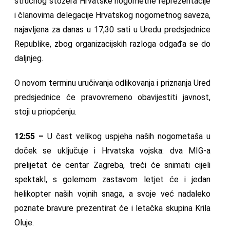
stručnog stožera Hrvatske nogometne reprezentacije
i članovima delegacije Hrvatskog nogometnog saveza,
najavljena za danas u 17,30 sati u Uredu predsjednice
Republike, zbog organizacijskih razloga odgađa se do
daljnjeg.
O novom terminu uručivanja odlikovanja i priznanja Ured
predsjednice će pravovremeno obavijestiti javnost,
stoji u priopćenju.
12:55 –
U čast velikog uspjeha naših nogometaša u
doček se uključuje i Hrvatska vojska: dva MIG-a
prelijetat će centar Zagreba, treći će snimati cijeli
spektakl, s golemom zastavom letjet će i jedan
helikopter naših vojnih snaga, a svoje već nadaleko
poznate bravure prezentirat će i letačka skupina Krila
Oluje.