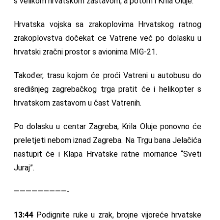
s velikom hrvatskom zastavom, a potom i Krila Oluje.
Hrvatska vojska sa zrakoplovima Hrvatskog ratnog
zrakoplovstva dočekat ce Vatrene već po dolasku u
hrvatski zračni prostor s avionima MIG-21.
Također, trasu kojom će proći Vatreni u autobusu do
središnjeg zagrebačkog trga pratit će i helikopter s
hrvatskom zastavom u čast Vatrenih.
Po dolasku u centar Zagreba, Krila Oluje ponovno će
preletjeti nebom iznad Zagreba. Na Trgu bana Jelačića
nastupit će i Klapa Hrvatske ratne mornarice “Sveti
Juraj”.
—————————-
13:44
Podignite ruke u zrak, brojne vijoreće hrvatske