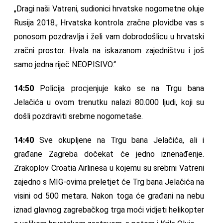
„Dragi naši Vatreni, sudionici hrvatske nogometne oluje
Rusija 2018., Hrvatska kontrola zračne plovidbe vas s
ponosom pozdravlja i želi vam dobrodošlicu u hrvatski
zračni prostor. Hvala na iskazanom zajedništvu i još
samo jedna riječ NEOPISIVO.“
14:50
Policija procjenjuje kako se na Trgu bana
Jelačića u ovom trenutku nalazi 80.000 ljudi, koji su
došli pozdraviti srebrne nogometaše.
14:40
Sve okupljene na Trgu bana Jelačića, ali i
građane Zagreba dočekat će jedno iznenađenje.
Zrakoplov Croatia Airlinesa u kojemu su srebrni Vatreni
zajedno s MIG-ovima preletjet će Trg bana Jelačića na
visini od 500 metara. Nakon toga će građani na nebu
iznad glavnog zagrebačkog trga moći vidjeti helikopter