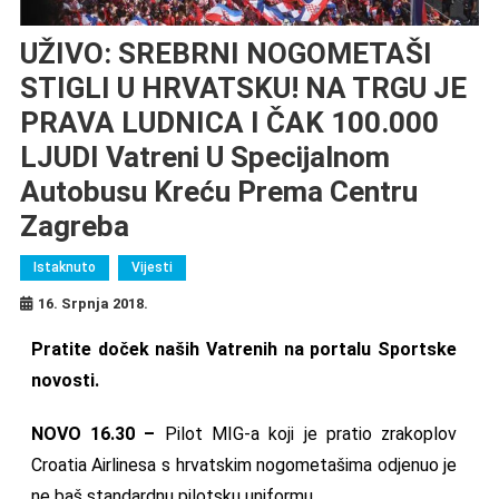
UŽIVO: SREBRNI NOGOMETAŠI
STIGLI U HRVATSKU! NA TRGU JE
PRAVA LUDNICA I ČAK 100.000
LJUDI Vatreni U Specijalnom
Autobusu Kreću Prema Centru
Zagreba
Istaknuto
Vijesti
16. Srpnja 2018.
Pratite doček naših Vatrenih na portalu Sportske
novosti.
NOVO 16.30 –
Pilot MIG-a koji je pratio zrakoplov
Croatia Airlinesa s hrvatskim nogometašima odjenuo je
ne baš standardnu pilotsku uniformu.