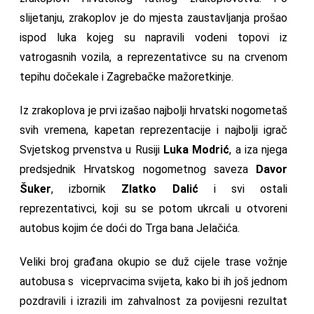
slijetanju, zrakoplov je do mjesta zaustavljanja prošao
ispod luka kojeg su napravili vodeni topovi iz
vatrogasnih vozila, a reprezentativce su na crvenom
tepihu dočekale i Zagrebačke mažoretkinje.
Iz zrakoplova je prvi izašao najbolji hrvatski nogometaš
svih vremena, kapetan reprezentacije i najbolji igrač
Svjetskog prvenstva u Rusiji
Luka Modrić
, a iza njega
predsjednik Hrvatskog nogometnog saveza
Davor
Šuker
, izbornik
Zlatko Dalić
i svi ostali
reprezentativci, koji su se potom ukrcali u otvoreni
autobus kojim će doći do Trga bana Jelačića.
Veliki broj građana okupio se duž cijele trase vožnje
autobusa s viceprvacima svijeta, kako bi ih još jednom
pozdravili i izrazili im zahvalnost za povijesni rezultat