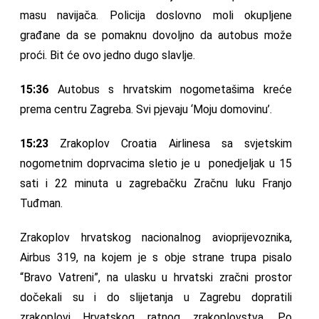
masu navijača. Policija doslovno moli okupljene
građane da se pomaknu dovoljno da autobus može
proći. Bit će ovo jedno dugo slavlje.
15:36
Autobus s hrvatskim nogometašima kreće
prema centru Zagreba. Svi pjevaju ‘Moju domovinu’.
15:23
Zrakoplov Croatia Airlinesa sa svjetskim
nogometnim doprvacima sletio je u ponedjeljak u 15
sati i 22 minuta u zagrebačku Zračnu luku Franjo
Tuđman.
Zrakoplov hrvatskog nacionalnog avioprijevoznika,
Airbus 319, na kojem je s obje strane trupa pisalo
“Bravo Vatreni”, na ulasku u hrvatski zračni prostor
dočekali su i do slijetanja u Zagrebu dopratili
zrakoplovi Hrvatskog ratnog zrakoplovstva. Po