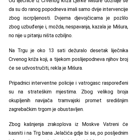
Od liječnice iz Crvenog križa Ljerke Mišure doznaje se
da su do ranog popodneva imali samo dvije intervencije
zbog iscrpljenosti. Dvjema djevojčicama je pozlilo
zbog uzbuđenje i, možda, nespavanja, kazala je Mišura,
no nije u pitanju ništa ozbiljno.
Na Trgu je oko 13 sati dežuralo desetak liječnika
Crvenog križa koji, a tijekom poslijepodneva njihov broj
će se udvostručiti, rekla je Mišura.
Pripadnici interventne policije i vatrogasc raspoređeni
su na strateškim mjestima. Zbog velikog broja
okupljenih navijača tramvajski promet središnjim
zagrebačkim trgom je obustavljen.
Zbog kašnjenja zrakoplova iz Moskve Vatreni će
kasniti i na Trg bana Jelačića gdje bi se, po posljednim