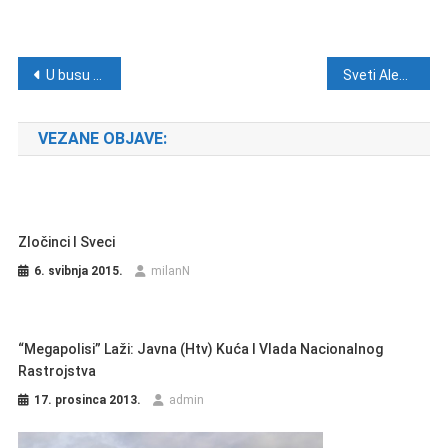
Navigacija objava
U busu s Vatrenima i Marko Perković Thompson: Očekuje se ludo slavlje na Trgu bana Jelačića!
Sveti Aleksije
VEZANE OBJAVE:
Zločinci I Sveci
6. svibnja 2015.
milanN
“Megapolisi” Laži: Javna (htv) Kuća I Vlada Nacionalnog
Rastrojstva
17. prosinca 2013.
admin