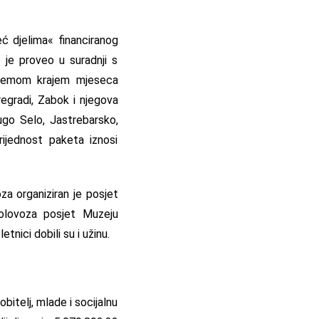
eć djelima« financiranog
 je proveo u suradnji s
premom krajem mjeseca
regradi, Zabok i njegova
Dugo Selo, Jastrebarsko,
rijednost paketa iznosi
za organiziran je posjet
olovoza posjet Muzeju
nici dobili su i užinu.
itelj, mlade i socijalnu