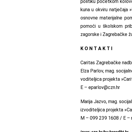
politiku početkom kolovo
kuna u okviru natječaja 
osnovne materijalne po
pomoći u školskom prib
zagorske i Zagrebačke žu
K O N T A K T I
Caritas Zagrebačke nadbi
Elza Parlov, mag. socijal
voditeljica projekta »Cari
E –
eparlov@czn.hr
Marija Jazvo, mag. socija
izvoditeljica projekta »Ca
M – 099 239 1608 / E –
Izvor: czn.hr/hu-benedikt.hr