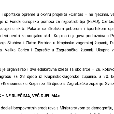
 i športske opreme u okviru projekta »Caritas – ne riječima, v
je iz Fonda europske pomoći za najpotrebitije (FEAD), Caritas
socijalnu skrb. Pakate sa školskim priborom i športskom o
edeći centri za socijalnu skrb: Krapina i njegova podružnica u P
nja Stubica i Zlatar Bistrica u Krapinsko-zagorskoj županiji; 
a, Velika Gorica i Zaprešić u Zagrebačkoj županiji. Ukupna v
 je organizirao i dva edukativna izleta za školarce – 28. kolovo
rebu za 28 djece iz Krapinsko-zagorske županije, a 30. k
»Kraneamus« u Krapini za 45 djece iz Zagrebačke županije. Svi izlet
– NE RIJEČIMA, VEĆ DJELIMA«
odjeli bespovratnih sredstava s Ministarstvom za demografiju, ob