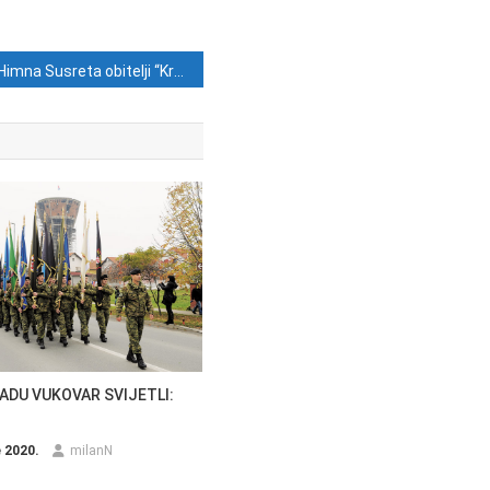
Himna Susreta obitelji “Kristu vjerni zauvijek” u izvedbi Papa benda
ADU VUKOVAR SVIJETLI:
e 2020.
milanN