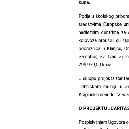
kuna.
Podjelu školskog pribora
sredstvima Europske uni
nadležnim centrima za 
kolovoza preuzeli su slj
podružnica u Klanjcu, Do
Samobor, Sv. Ivan Zelin
299.979,00 kuna.
U sklopu projekta Caritas
Tehničkom muzeju u Zag
Krapinskih neandertalaca 
O PROJEKTU »CARITAS 
Potpisivanjem Ugovora o d