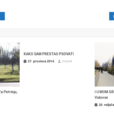
java
KAKO SAM PRESTAO PSOVATI
27. prosinca 2014.
milanN
I U MOM GR
 Petrinju,
Vukovar
20. veljač