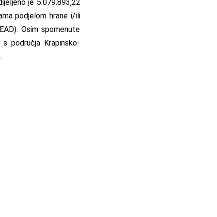
ijeljeno je 5.079.893,22
ma podjelom hrane i/ili
(FEAD). Osim spomenute
 s područja Krapinsko-
.