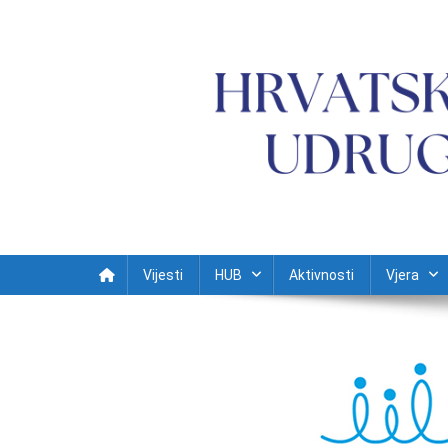
Preskočite na sadržaj
Vijesti
HUB
Aktivnosti
Vjera