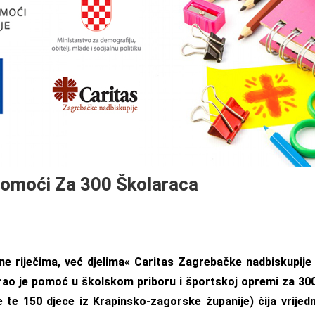
omoći Za 300 Školaraca
e riječima, već djelima« Caritas Zagrebačke nadbiskupije
rao je pomoć u školskom priboru i športskoj opremi za 300
 te 150 djece iz Krapinsko-zagorske županije) čija vrijed