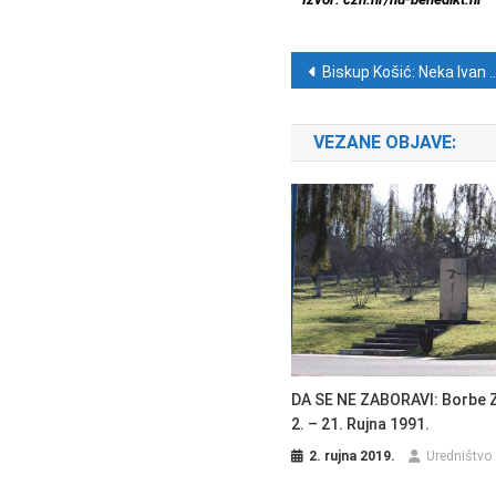
Navigacija ob
Biskup Košić: Neka Ivan Krstitelj zagovara da obitelji ostanu čvrste
VEZANE OBJAVE:
DA SE NE ZABORAVI: Borbe Za
2. – 21. Rujna 1991.
2. rujna 2019.
Uredništvo