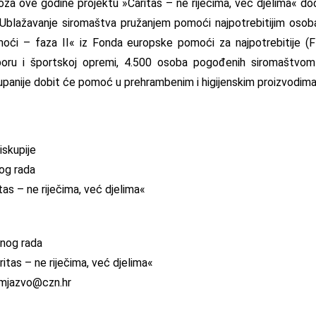
za ove godine projektu »Caritas – ne riječima, već djelima« dod
»Ublažavanje siromaštva pružanjem pomoći najpotrebitijim osoba
moći – faza II« iz Fonda europske pomoći za najpotrebitije 
oru i športskoj opremi, 4.500 osoba pogođenih siromaštvom
panije dobit će pomoć u prehrambenim i higijenskim proizvodima
skupije
nog rada
tas – ne riječima, već djelima«
lnog rada
ritas – ne riječima, već djelima«
mjazvo@czn.hr