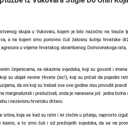
stvenog skupa u Vukovaru, kojem je bilo nazočno na tisuće lju
tva, a na kojem smo ponovno čuli žalosnu šutnju hrvatske dr
og agresora u vrijeme hrvatskog obrambenog Domovinskoga rata, 
im činjenicama, na iskazima svjedoka, koji su govorili i imena s
ji su ubijali nevine Hrvate (sic!), koji su pričali da pojedini ratn
cijama, da oni koji su trebali sve ove godine nisu privodili pravdi 
eme marginalizirali i prešućivali, onda je nanesena još jedna bolna 
lnu i nezavisnu hrvatsku državu.
istina, koja se kad su ratni i ini zločini u pitanju, naprosto izgu
e kasno, a to smo čuli i od preživjelih svjedoka, da se ne pro