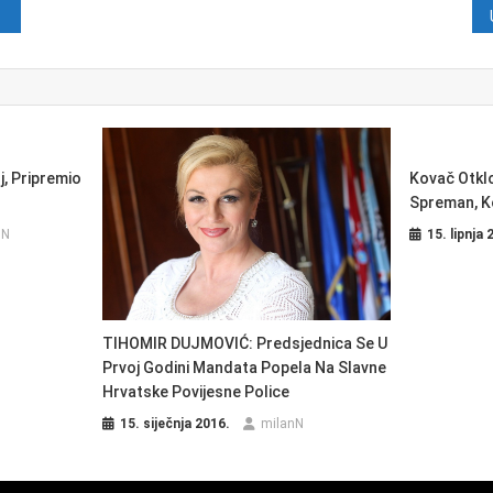
java
j, Pripremio
Kovač Otkl
Spreman, Ko
nN
15. lipnja 
TIHOMIR DUJMOVIĆ: Predsjednica Se U
Prvoj Godini Mandata Popela Na Slavne
Hrvatske Povijesne Police
15. siječnja 2016.
milanN