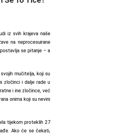
di iz svih krajeva naše
žave na neprocesuirane
postavlja se pitanje – a
vojih mučitelja, koji su
i zločinci i dalje rade u
ratne i ine zločince, već
rana onima koji su nevini
bila tijekom proteklih 27
nađe. Ako će se čekati,