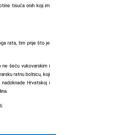
tine tisuća onih koji im
a rata, tim prije što je
no ne šeću vukovarskim i
rsku ratnu bolnicu, koji
i nadoknade Hrvatskoj i
ina.
i.