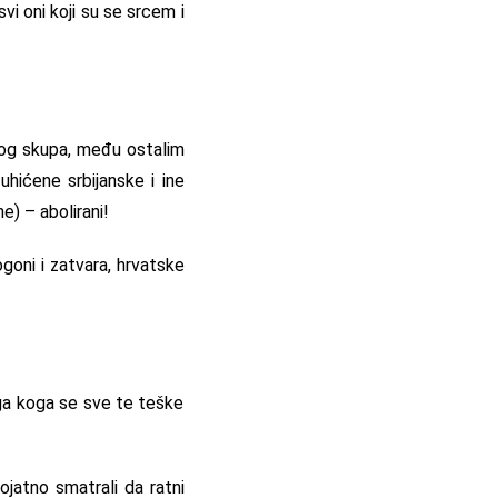
vi oni koji su se srcem i
nog skupa, među ostalim
uhićene srbijanske i ine
e) – abolirani!
ogoni i zatvara, hrvatske
ikoga koga se sve te teške
rojatno smatrali da ratni