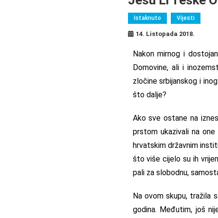
Istaknuto
Vijesti
14. Listopada 2018.
Nakon mirnog i dostojan
Domovine, ali i inozems
zločine srbijanskog i in
što dalje?
Ako sve ostane na iznesen
prstom ukazivali na one ko
hrvatskim državnim institu
što više cijelo su ih vrij
pali za slobodnu, samosta
Na ovom skupu, tražila se 
godina. Međutim, još nij