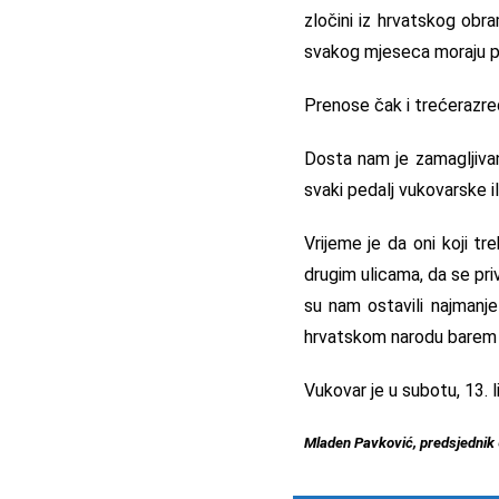
zločini iz hrvatskog obr
svakog mjeseca moraju pl
Prenose čak i trećerazre
Dosta nam je zamagljivan
svaki pedalj vukovarske il
Vrijeme je da oni koji t
drugim ulicama, da se pri
su nam ostavili najmanje
hrvatskom narodu barem d
Vukovar je u subotu, 13. 
Mladen Pavković, predsjedni