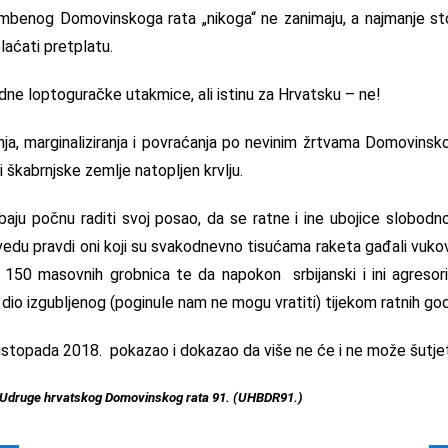
ambenog Domovinskoga rata „nikoga“ ne zanimaju, a najmanje sto
aćati pretplatu.
dne loptoguračke utakmice, ali istinu za Hrvatsku – ne!
ja, marginaliziranja i povraćanja po nevinim žrtvama Domovinskog
i škabrnjske zemlje natopljen krvlju.
rebaju počnu raditi svoj posao, da se ratne i ine ubojice slobod
vedu pravdi oni koji su svakodnevno tisućama raketa gađali vukova
 150 masovnih grobnica te da napokon srbijanski i ini agresor
io izgubljenog (poginule nam ne mogu vratiti) tijekom ratnih god
listopada 2018. pokazao i dokazao da više ne će i ne može šutjet
k Udruge hrvatskog Domovinskog rata 91. (UHBDR91.)