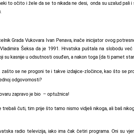
ki to očito i žele da se to nikada ne desi, onda su uzalud pali i s
.
lnik Grada Vukovara Ivan Penava, inače inicijator ovog potres
ge Vladimira Šeksa da je 1991. Hrvatska puštala na slobodu već 
oji su kasnije u odsutnosti osuđen, a nakon toga (da ti pamet stan
, zašto se ne progoni te i takve izdajice-zločince, kao što se pr
vjednoj odgovornosti?
ovaru zapravo je bio – optužnica!
u je trebali čuti, tim prije što tamo nismo vidjeli nikoga, ali baš n
vatska radio televizija, iako ima čak četiri programa. Oni su vje