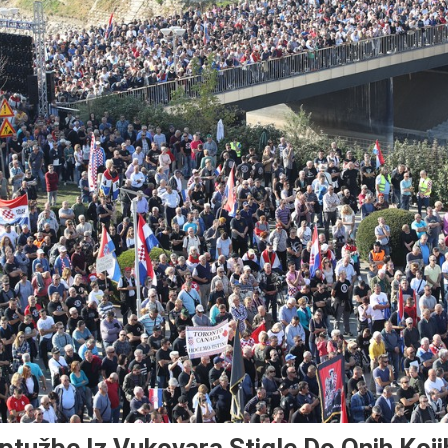
ptužbe Iz Vukovara Stigle Do Onih Koji