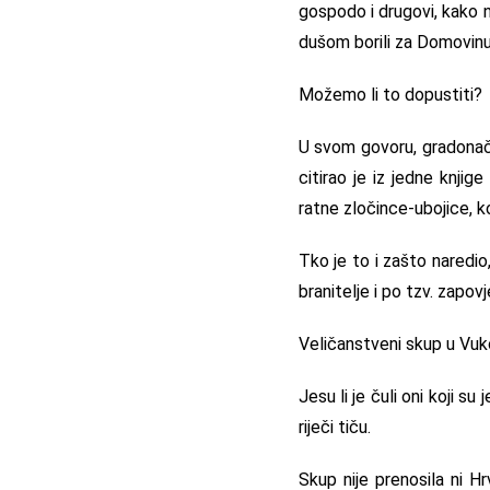
gospodo i drugovi, kako ne
dušom borili za Domovinu
Možemo li to dopustiti?
U svom govoru, gradonače
citirao je iz jedne knji
ratne zločince-ubojice, k
Tko je to i zašto naredio
branitelje i po tzv. zapo
Veličanstveni skup u Vuk
Jesu li je čuli oni koji s
riječi tiču.
Skup nije prenosila ni Hr