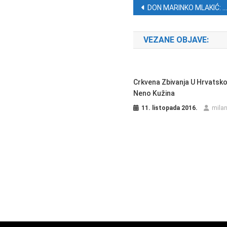
Navigacija ob
DON MARINKO MLAKIĆ: U Bogu bogat
VEZANE OBJAVE:
Crkvena Zbivanja U Hrvatsko
Neno Kužina
11. listopada 2016.
mila