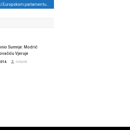
U Europskom parlamentu proslavljena 25. obljetnica djelovanja Sv. Ane- Caritasova doma za žene i djecu – žrtve obiteljskoga nasilja u Rijeci
onio Sumnje: Modrić
vačiću Vjeruje
2014.
milanN