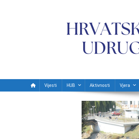
Preskočite na sadržaj
Vijesti
HUB
Aktivnosti
Vjera