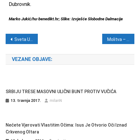
Dubrovnik.
Marko Jukić/hu-benedikt.hr; Slike: Izvješće Slobodne Dalmacije
Navigacija objava
Sveta Uršula Ledóchowska
Molitva – Srijeda, 29. svibnja
VEZANE OBJAVE:
SRBIJU TRESE MASOVNI ULIČNI BUNT PROTIV VUČIĆA
13. travnja 2017.
milanN
Nećete Vjerovati Vlastitim Očima: Isus Je Otvorio Oči Iznad
Crkvenog Oltara