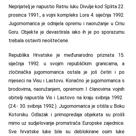
Neprijatelj je napustio Ratnu luku Divulje kod Splita 22.
prosinca 1991., a vojni kompleks Lora 4. siječnja 1992.
Jugomornarica je odnijela opremu i naoružanje u Crnu
Goru. Objekte je devastirala iako ih je po sporazumu
trebala ostaviti neoštećene.
Republika Hrvatske je međunarodno priznata 15.
siječnja 1992. u svojim republičkim granicama, a
zločinačka jugomornarica ostala je još četiri i po
mjeseci na Visu i Lastovu. Konačno je jugomornarica s
brodovima, naoružanjem, opremom I članovima vojnih
obitelji napustila Vis i Lastovo na kraju svibnja 1992.
(24.- 30. svibnja 1992.). Jugomornarica je otišla u Boku
Kotorsku. Odlazak i primopredaja objekata su prošli
mirno uz sudjelovanje promatrača Europske zajednice.
Sve hrvatske luke bile su deblokirane osim luke