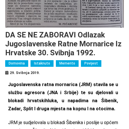
DA SE NE ZABORAVI Odlazak
Jugoslavenske Ratne Mornarice Iz
Hrvatske 30. Svibnja 1992.
Domovina
Istaknuto
Memento
Povijest
29. Svibnja 2019.
Jugoslavenska ratna mornarica (JRM) stavila se u
službu agresora (JNA i Srbije) te su djelovali u
blokadi hrvatskihluka, u napadima na Šibenik,
Zadar, Split I druga mjesta na kopnu I na otocima.
JRM je sudjelovala u blokadi Šibenika i poslije u općem