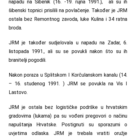
napadu na Šibenik (16. -19. rujna 1991.), ali su ih
šibenski topnici prisilili na povlačenje. Također je JRM
ostala bez Remontnog zavoda, luke Kulina i 34 ratna
broda.
JRM je također sudjelovala u napadu na Zadar, 6.
listopada 1991., ali su se povukli nakon što su ih
branitelji pogodili.
Nakon poraza u Splitskom I Korčulanskom kanalu (14.
– 16. studenog 1991. ) JRM se povukla na Vis I
Lastovo.
JRM je ostala bez logističke podrške u hrvatskim
gradovima (lukama) pa su vođeni pregovori o načinu
napuštanja Hrvatske. Postignuti su sporazumi o
uvjetima odlaska. JRM je trebala vratiti oružje