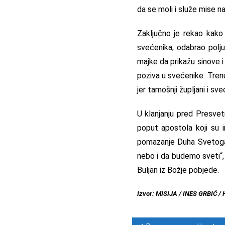
da se moli i služe mise 
Zaključno je rekao kako 
svećenika, odabrao polju
majke da prikažu sinove 
poziva u svećenike. Trenu
jer tamošnji župljani i sv
U klanjanju pred Presvet
poput apostola koji su im
pomazanje Duha Svetoga.
nebo i da budemo sveti“,
Buljan iz Božje pobjede.
Izvor: MISIJA / INES GRBIĆ /