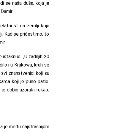
edi se naša duša, koja je
 Damir.
jelatnost na zemlji koju
ji. Kad se pričestimo, to
ir.
e istaknuo: „U zadnjih 20
ilo i u Krakowu, kruh se
svi znanstvenici koji su
arca koji je puno patio.
 je dobio uzorak i rekao:
oja je među najstrašnijom