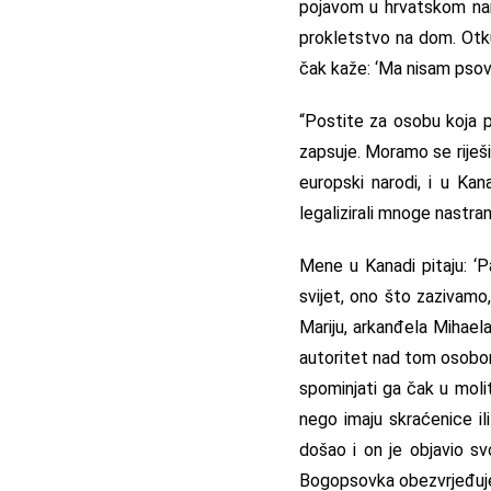
pojavom u hrvatskom naro
prokletstvo na dom. Otku
čak kaže: ‘Ma nisam psov
“Postite za osobu koja p
zapsuje. Moramo se riješi
europski narodi, i u Kan
legalizirali mnoge nastra
Mene u Kanadi pitaju: ‘Pa
svijet, ono što zazivamo
Mariju, arkanđela Mihael
autoritet nad tom osobom
spominjati ga čak u molit
nego imaju skraćenice il
došao i on je objavio s
Bogopsovka obezvrjeđuje 