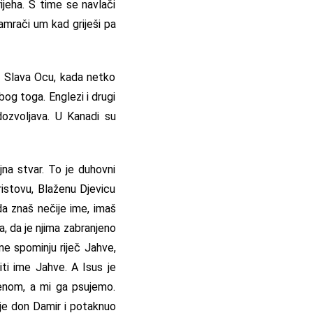
jeha. S time se navlači
amrači um kad griješi pa
u, Slava Ocu, kada netko
og toga. Englezi i drugi
dozvoljava. U Kanadi su
jna stvar. To je duhovni
ristovu, Blaženu Djevicu
da znaš nečije ime, imaš
, da je njima zabranjeno
 ne spominju riječ Jahve,
iti ime Jahve. A Isus je
menom, a mi ga psujemo.
je don Damir i potaknuo