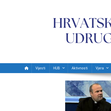
Preskočite na sadržaj
Vijesti
HUB
Aktivnosti
Vjera