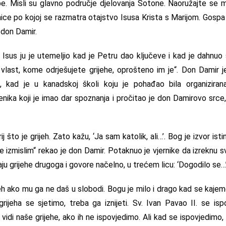
 Misli su glavno područje djelovanja Sotone. Naoružajte se mo
nice po kojoj se razmatra otajstvo Isusa Krista s Marijom. Gospa
 don Damir.
. Isus ju je utemeljio kad je Petru dao ključeve i kad je dahn
vlast, kome odrješujete grijehe, oprošteno im je“. Don Damir 
i, kad je u kanadskoj školi koju je pohađao bila organiziran
nika koji je imao dar spoznanja i pročitao je don Damirovo srce
j što je grijeh. Zato kažu, ‘Ja sam katolik, ali…’. Bog je izvor ist
je izmislim“ rekao je don Damir. Potaknuo je vjernike da izreknu s
aju grijehe drugoga i govore načelno, u trećem licu: ‘Dogodilo se…’
eh ako mu ga ne daš u slobodi. Bogu je milo i drago kad se kajem
grijeha se sjetimo, treba ga iznijeti. Sv. Ivan Pavao II. se is
idi naše grijehe, ako ih ne ispovjedimo. Ali kad se ispovjedimo, 