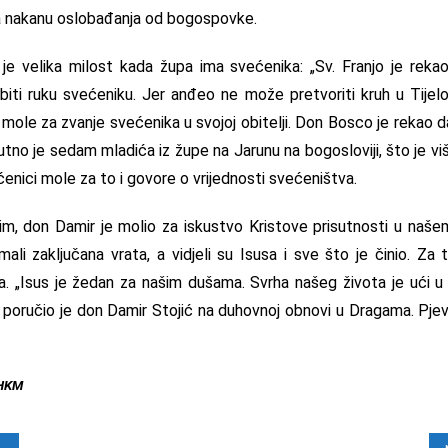
na nakanu oslobađanja od bogospovke.
je velika milost kada župa ima svećenika: „Sv. Franjo je reka
biti ruku svećeniku. Jer anđeo ne može pretvoriti kruh u Tijel
i mole za zvanje svećenika u svojoj obitelji. Don Bosco je rekao
tno je sedam mladića iz župe na Jarunu na bogosloviji, što je viš
ećenici mole za to i govore o vrijednosti svećeništva.
im, don Damir je molio za iskustvo Kristove prisutnosti u naš
ali zaključana vrata, a vidjeli su Isusa i sve što je činio. Za 
 „Isus je žedan za našim dušama. Svrha našeg života je ući u
 poručio je don Damir Stojić na duhovnoj obnovi u Dragama. Pje
 HKM