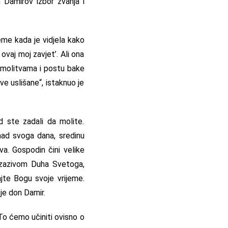
n Damirov izbor zvanja i
jeme kada je vidjela kako
ovaj moj zavjet’. Ali ona
m molitvama i postu bake
tve uslišane“, istaknuo je
 ste zadali da molite.
mad svoga dana, sredinu
a. Gospodin čini velike
a zazivom Duha Svetoga,
ajte Bogu svoje vrijeme.
je don Damir.
. To ćemo učiniti ovisno o