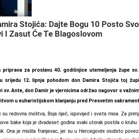
mira Stojića: Dajte Bogu 10 Posto S
i I Zasut Će Te Blagoslovom
priprava za proslavu 40. godišnjice utemeljenja župe s
 srijedu 12. lipnja pohodom don Damira Stojića toj žup
vi sv. Ante, don Damir je vjernicima održao nagovor s važni
litvom u euharistijskom klanjanju pred Presvetim sakramen
su redovna molitva, Boja riječ, ispovijed i sveta misa. Za prim
gove bake koja je dvadeset godina svaki utorak postila o kruhu 
. Ona je mislila franjevac, jer su u Hercegovini osobito povez