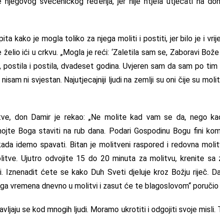
e njegovog svećeničkog ređenja, jer nije htjela utjecati na do
ta kako je mogla toliko za njega moliti i postiti, jer bilo je i vri
želio ići u crkvu. „Mogla je reći: ‘Zaletila sam se, Zaboravi Bože 
je, postila i postila, dvadeset godina. Uvjeren sam da sam po ti
nisam ni svjestan. Najutjecajniji ljudi na zemlji su oni čije su moli
tve, don Damir je rekao: „Ne molite kad vam se da, nego kad
ojte Boga staviti na rub dana. Podari Gospodinu Bogu fini ko
da idemo spavati. Bitan je molitveni raspored i redovna molitv
litve. Ujutro odvojite 15 do 20 minuta za molitvu, krenite s
i. Iznenadit ćete se kako Duh Sveti djeluje kroz Božju riječ. D
a vremena dnevno u molitvi i zasut će te blagoslovom“ poručio 
javljaju se kod mnogih ljudi. Moramo ukrotiti i odgojiti svoje misli