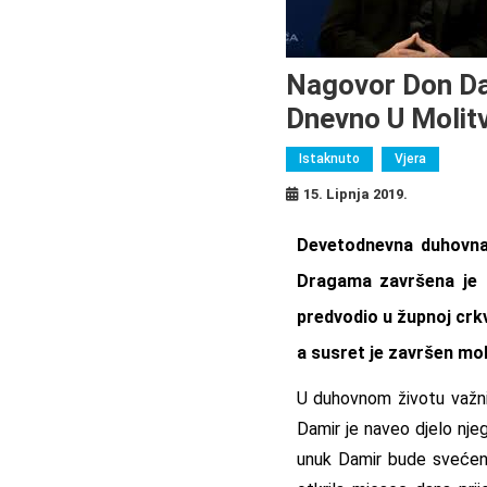
Nagovor Don Da
Dnevno U Molitv
Istaknuto
Vjera
15. Lipnja 2019.
Devetodnevna duhovna 
Dragama završena je u
predvodio u župnoj crk
a susret je završen mo
U duhovnom životu važni 
Damir je naveo djelo nje
unuk Damir bude svećenik