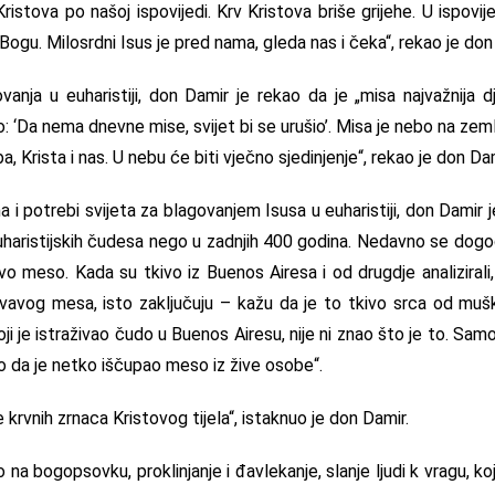
 Kristova po našoj ispovijedi. Krv Kristova briše grijehe. U ispovij
Bogu. Milosrdni Isus je pred nama, gleda nas i čeka“, rekao je don
vanja u euharistiji, don Damir je rekao da je „misa najvažnija d
: ‘Da nema dnevne mise, svijet bi se urušio’. Misa je nebo na zeml
a, Krista i nas. U nebu će biti vječno sjedinjenje“, rekao je don Dam
i potrebi svijeta za blagovanjem Isusa u euharistiji, don Damir j
haristijskih čudesa nego u zadnjih 400 godina. Nedavno se dogod
o meso. Kada su tkivo iz Buenos Airesa i od drugdje analizirali, 
krvavog mesa, isto zaključuju – kažu da je to tkivo srca od mušk
i je istraživao čudo u Buenos Airesu, nije ni znao što je to. Samo
ao da je netko iščupao meso iz žive osobe“.
 krvnih zrnaca Kristovog tijela“, istaknuo je don Damir.
 na bogopsovku, proklinjanje i đavlekanje, slanje ljudi k vragu, k