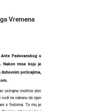
voga Vremena
v. Ante Padovanskog u
i. Nakon mise koju je
m duhovnim poticajima,
tom.
jer ustrajne molitve don
i vodi na nakanu da njen
ani s fratrima. To mu je