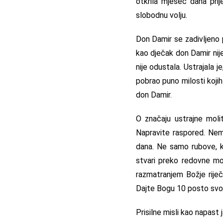
otkrila mjesec dana prij
slobodnu volju.
Don Damir se zadivljeno pi
kao dječak don Damir nije 
nije odustala. Ustrajala 
pobrao puno milosti kojih 
don Damir.
O značaju ustrajne moli
Napravite raspored. Nem
dana. Ne samo rubove, ka
stvari preko redovne mo
razmatranjem Božje riječ
Dajte Bogu 10 posto svog
Prisilne misli kao napast 