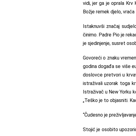
vidi, jer ga je oprala Krv
Božje remek djelo, vraća 
Istaknuvši značaj sudjelo
činimo. Padre Pio je rekao
je sjedinjenje, susret osob
Govoreći o znaku vremena 
godina događa se više eu
doslovce pretvori u krvav
istraživali uzorak toga 
Istraživač u New Yorku koj
„Teško je to objasniti. K
“Čudesno je preživljavanje
Stojić je osobito upozorio