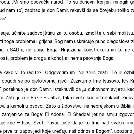
du. „Mi smo psovački narod. To su duhovni korijeni mnogih gri
d nam to“, zapitao je don Damir, rekavši da se čovjeku toliko z
ao’.
suje, učinite zadovoljštinu za tu osobu, izmolite u sebi molitv
ti toga problema i grijeha. Bog nam uskraćuje puno blagoslova zb
adi i SAD-u, ne psuju Boga. Ni jezična konstrukcija im to ne 
nosti, problem je droga, alkohol, ali nema psovanja Boga.
 kako vi to radite?’. Odgovorim im: ‘Ne želiš znati’. To je ozbil
, dogodi se po djelotvornoj riječi. Zazivajmo Ime Isusovo, Krv K
a“ potaknuo je don Damir, istaknuvši da „u duhovnom svijetu, ka
. Zato je ime Božje – Jahve, tako sveto kod ortodoksnih Židova
vi, a kamoli u psovci. Zato u židovstvu, na hebrejskom u Bibliji,
i zamjenice za Boga: El Adonai, El Shaddai, jer ne smiju izgovor
voje ime – Isus. Sveti Pavao piše da je to Ime nad svakim i
prve tri zapovijedi koje uređuju naš odnos s Bogom“, upozorio 