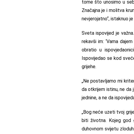
tome što unosimo u sebe.
Značajna je i molitva kru
nevjerojatno“, istaknuo je
Sveta ispovijed je važna
rekavši im: ‘Vama dajem 
obratio u ispovjedaonic
Ispovijedao se kod sveće
grijehe.
„Ne postavljamo mi kriteri
da otkrijem istinu, ne da 
jednine, a ne da ispovijed
„Bog neće uzeti tvoj grij
biti životna. Kojeg god 
duhovnom svijetu zloduh v