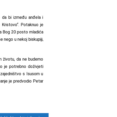
o da bi između anđela i
o Kristovo“. Potaknuo je
 da Bog 20 posto mladića
e nego u nekoj biskupiji,
em životu, da ne budemo
to je potrebno doživjeti
 zajedništvo s Isusom u
vanje je predvodio Petar