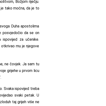
litvom, Božjom riječju.
 je tako moćna, da je to
uo svoga Duha apostolima
je posvjedočio da se on
a ispovijed za učenike.
, otkrivao mu je njegove
ine, ne čovjek. Ja sam tu
voje grijehe u prvom licu
.
o. Svaka ispovijed treba
povijedao svaki petak. U
zloduh taj grijeh više ne