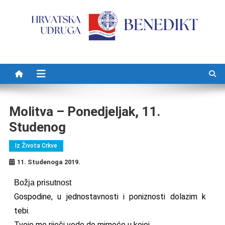
Preskočite na sadržaj
Molitva – Ponedjeljak, 11.
Studenog
Iz Života Crkve
11. Studenoga 2019.
Božja prisutnost
Gospodine, u jednostavnosti i poniznosti dolazim k
tebi.
Tvoje me riječi vode do mirnoće u kojoj