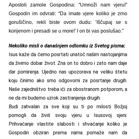
Apostoli zamole Gospodina: “Umnoži nam vjeru!”
Gospodin im odvrati: “Da imate vjere koliko je zrno
gorušičino, rekli biste ovom dudu: ‘Iščupaj se s
korijenom i presadi se u more!’ I on bi vas poslušao.”
Nekoliko misli o današnjem odlomku iz Svetog pisma:
Isus kaže da ćemo posrtati unatoč našim nastojanjima
da živimo dobar život. Zna on to dobro i zato nam daje
dar pomirenja. Ujedno nas upozorava na veliku štetu
koju činimo ako smo odgovorni za posrtanje drugih.
Naše zajedništvo treba ići za obostranom potporom, a
ne da mi budemo uzrok zastranjenja drugih.
Budi zahvalan za sve koji su ti po milosti Božjoj
pomogli da živiš svoju vjeru u Isusovoj sjeni.
Prihvaćanje vlastite slabosti i shvaćanje koliko je
Gospodin obziran prema nama pomaže nam da