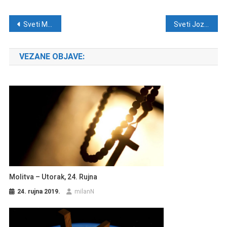
Navigacija objava
Sveti Martin
Sveti Jozafat
VEZANE OBJAVE:
Molitva – Utorak, 24. Rujna
24. rujna 2019.
milanN