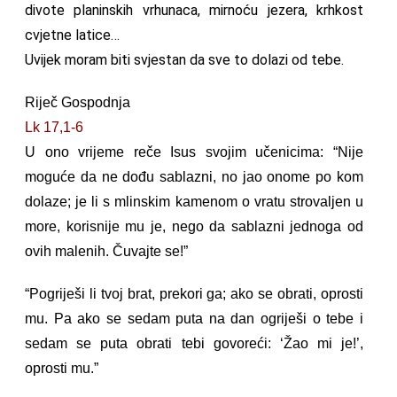
divote planinskih vrhunaca, mirnoću jezera, krhkost
cvjetne latice…
Uvijek moram biti svjestan da sve to dolazi od tebe.
Riječ Gospodnja
Lk 17,1-6
U ono vrijeme reče Isus svojim učenicima: “Nije
moguće da ne dođu sablazni, no jao onome po kom
dolaze; je li s mlinskim kamenom o vratu strovaljen u
more, korisnije mu je, nego da sablazni jednoga od
ovih malenih. Čuvajte se!”
“Pogriješi li tvoj brat, prekori ga; ako se obrati, oprosti
mu. Pa ako se sedam puta na dan ogriješi o tebe i
sedam se puta obrati tebi govoreći: ‘Žao mi je!’,
oprosti mu.”