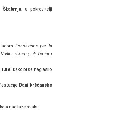
 Škabrnja
, a pokrovitelji
akladom
Fondazione per la
 Našim rukama, ali Tvojom
lture“
kako bi se naglasilo
ifestacije
Dani kršćanske
 koja nadilaze svaku