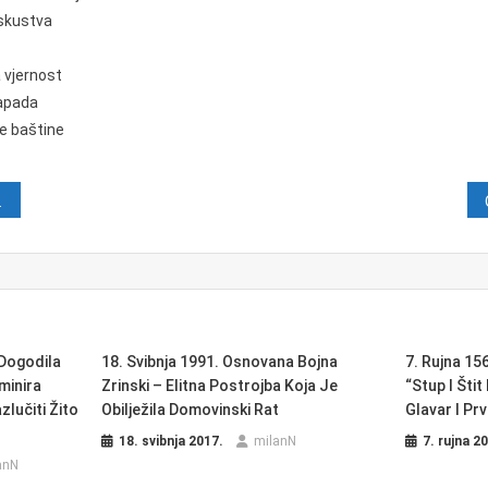
iskustva
 vjernost
Zapada
ke baštine
java
 Dogodila
18. Svibnja 1991. Osnovana Bojna
7. Rujna 156
minira
Zrinski – Elitna Postrojba Koja Je
“Stup I Šti
lučiti Žito
Obilježila Domovinski Rat
Glavar I Prv
18. svibnja 2017.
milanN
7. rujna 2
anN