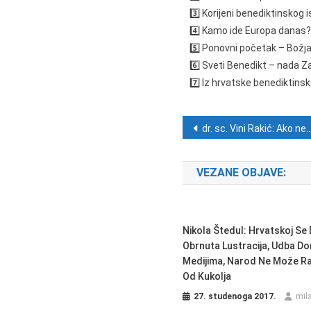
3️⃣ Korijeni benediktinskog 
4️⃣ Kamo ide Europa danas?
5️⃣ Ponovni početak – Božja
6️⃣ Sveti Benedikt – nada 
7️⃣ Iz hrvatske benediktins
Navigacija ob
dr. sc. Vini Rakić: Ako ne znaš što je bilo – Split, studeni 2025.
VEZANE OBJAVE:
Nikola Štedul: Hrvatskoj Se
Obrnuta Lustracija, Udba Do
Medijima, Narod Ne Može Raz
Od Kukolja
27. studenoga 2017.
mil