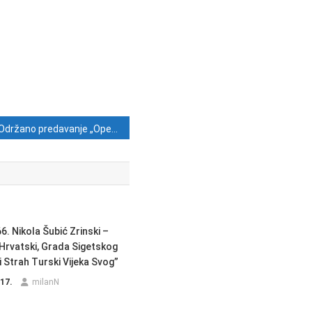
Održano predavanje „Operacija Labrador“ dr. sc. Andrijane Perković Paloš u sklopu 12. Tjedna sjećanja
6. Nikola Šubić Zrinski –
t Hrvatski, Grada Sigetskog
i Strah Turski Vijeka Svog”
017.
milanN