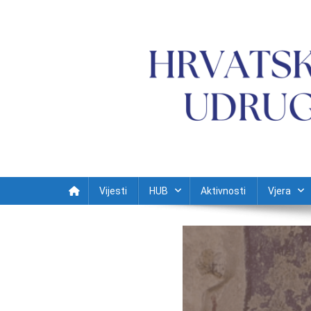
Preskočite na sadržaj
Vijesti
HUB
Aktivnosti
Vjera