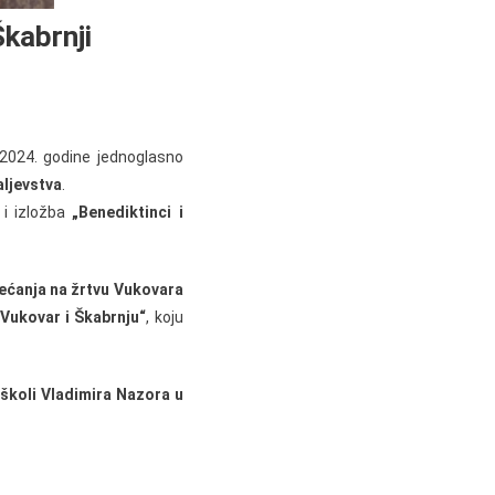
Škabrnji
 2024. godine jednoglasno
aljevstva
.
 i izložba
„Benediktinci i
ećanja na žrtvu Vukovara
 Vukovar i Škabrnju“
, koju
školi Vladimira Nazora u