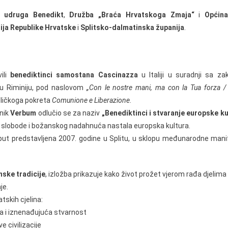
a udruga Benedikt
,
Družba „Braća Hrvatskoga Zmaja“
i
Općina
ija Republike Hrvatske
i
Splitsko-dalmatinska županija
.
ili
benediktinci samostana Cascinazza
u Italiji u suradnji sa z
 u Riminiju, pod naslovom
„Con le nostre mani, ma con la Tua forza /
toličkoga pokreta
Comunione e Liberazione
.
dnik
Verbum
odlučio se za naziv
„Benediktinci i stvaranje europske ku
ke slobode i božanskog nadahnuća nastala europska kultura.
i put predstavljena 2007. godine u Splitu, u sklopu međunarodne man
nske tradicije
, izložba prikazuje kako život prožet vjerom rađa djelima
je.
tskih cjelina:
a i iznenađujuća stvarnost
 civilizacije