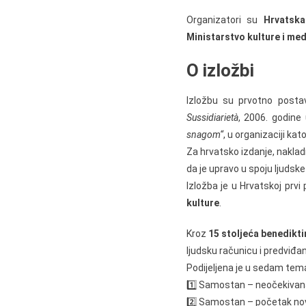
Organizatori su
Hrvatsk
Ministarstvo kulture i med
O izložbi
Izložbu su prvotno postav
Sussidiarietà
, 2006. godine
snagom“
, u organizaciji ka
Za hrvatsko izdanje, nakla
da je upravo u spoju ljuds
Izložba je u Hrvatskoj prv
kulture
.
Kroz
15 stoljeća benedikti
ljudsku računicu i predviđan
Podijeljena je u sedam tema
1️⃣ Samostan – neočekivan
2️⃣ Samostan – početak nove