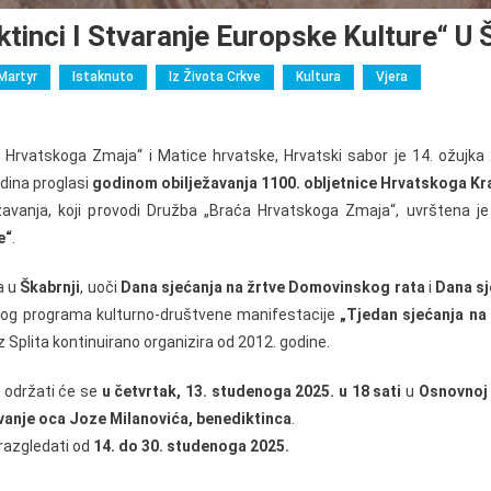
tinci I Stvaranje Europske Kulture“ U 
Martyr
Istaknuto
Iz Života Crkve
Kultura
Vjera
 Hrvatskoga Zmaja“ i Matice hrvatske, Hrvatski sabor je 14. ožujka
dina proglasi
godinom obilježavanja 1100. obljetnice Hrvatskoga Kr
žavanja, koji provodi Družba „Braća Hrvatskoga Zmaja“, uvrštena je
e“
.
a u
Škabrnji
, uoči
Dana sjećanja na žrtve Domovinskog rata
i
Dana sj
enog programa kulturno-društvene manifestacije
„Tjedan sjećanja na
 Splita kontinuirano organizira od 2012. godine.
 održati će se
u četvrtak, 13. studenoga 2025. u 18 sati
u
Osnovnoj 
anje oca Joze Milanovića, benediktinca
.
 razgledati od
14. do 30. studenoga 2025.