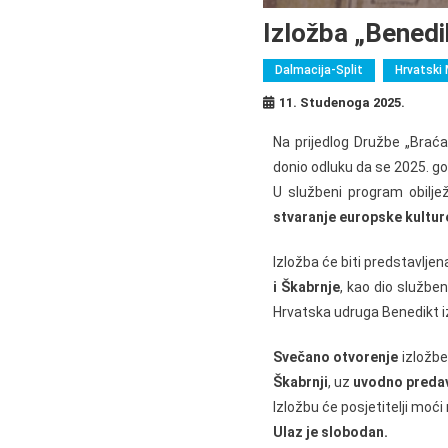
Izložba „Benedik
Dalmacija-Split
Hrvatski 
11. Studenoga 2025.
Na prijedlog Družbe „Braća
donio odluku da se 2025. go
U službeni program obilje
stvaranje europske kultur
Izložba će biti predstavljen
i Škabrnje
, kao dio služb
Hrvatska udruga Benedikt iz
Svečano otvorenje
izložbe
Škabrnji
, uz
uvodno predav
Izložbu će posjetitelji moći
Ulaz je slobodan.