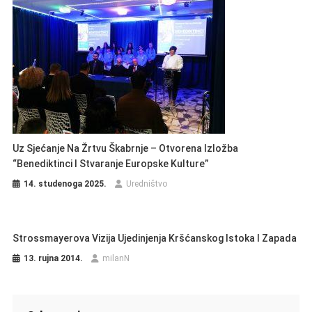
Uz Sjećanje Na Žrtvu Škabrnje – Otvorena Izložba
“Benediktinci I Stvaranje Europske Kulture”
14. studenoga 2025.
Uredništvo
Strossmayerova Vizija Ujedinjenja Kršćanskog Istoka I Zapada
13. rujna 2014.
milanN