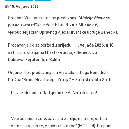
10. Veljače 2026.
Srdačno Vas pozivamo na predavanje
“Alojzije Stepinac –
put do svetosti”
koje će održati
Nikola Milanović
,
vjeroučitelj i član Upravnog vijeća Hrvatske udruge Benedikt.
Predavanje će se održati u
srijedu, 11. veljače 2026. u 18
sati
, u prostorijama Hrvatske udruge Benedikt, u
Dubrovačkoj ulici 15, u Splitu.
Organizatori predavanja su Hrvatska udruga Benedikt i
Družba “Braća Hrvatskoga Zmaja” – Zmajski stol u Splitu.
Ulaz je slobodan. Radujemo se Vašem dolasku!
“Ako pšenično zrno, pavši na zemlju, ne umre, ostaje
samo; ako li umre, donosi obilat rod” (Iv 12, 24). Prepuni