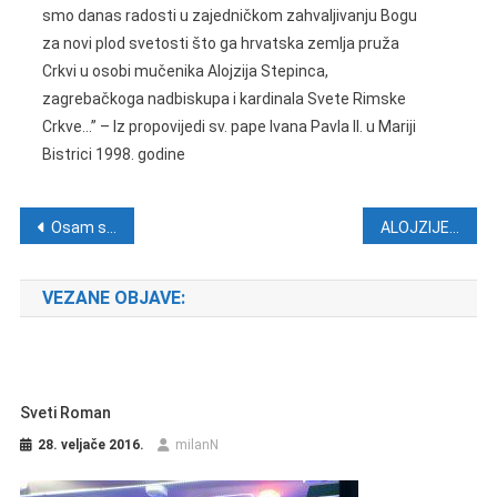
smo danas radosti u zajedničkom zahvaljivanju Bogu
za novi plod svetosti što ga hrvatska zemlja pruža
Crkvi u osobi mučenika Alojzija Stepinca,
zagrebačkoga nadbiskupa i kardinala Svete Rimske
Crkve…” – Iz propovijedi sv. pape Ivana Pavla II. u Mariji
Bistrici 1998. godine
Navigacija objava
Osam slova ili neopisivo – Vini Rakić, 2. veljače 2026.
ALOJZIJE STEPINAC – PUT DO SVETOSTI
VEZANE OBJAVE:
Sveti Roman
28. veljače 2016.
milanN