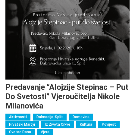
Predavanje “Alojzije Stepinac – Put
Do Svetosti” Vjeroučitelja Nikole
Milanovića
Aktivnosti
Dalmacija-Split
Domovina
Hrvatski Martyr
Iz Života Crkve
Kultura
Povijest
Svetac Dana
Vjera