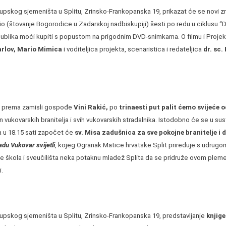
kupskog sjemeništa u Splitu, Zrinsko-Frankopanska 19, prikazat će se novi 
. dio (štovanje Bogorodice u Zadarskoj nadbiskupiji) šesti po redu u ciklusu “
publika moći kupiti s popustom na prigodnim DVD-snimkama. O filmu i Projek
arlov, Mario Mimica
i voditeljica projekta, scenaristica i redateljica
dr. sc.
i, prema zamisli gospođe
Vini Rakić,
po
trinaesti put palit ćemo svijeće 
vukovarskih branitelja i svih vukovarskih stradalnika. Istodobno će se u sust
a u 18.15 sati započet će
sv. Misa zadušnica za sve pokojne branitelje i
du Vukovar svijetli
, kojeg Ogranak Matice hrvatske Split priređuje s udru
škola i sveučilišta neka potaknu mladež Splita da se pridruže ovom plem
.
kupskog sjemeništa u Splitu, Zrinsko-Frankopanska 19, predstavljanje
knjig