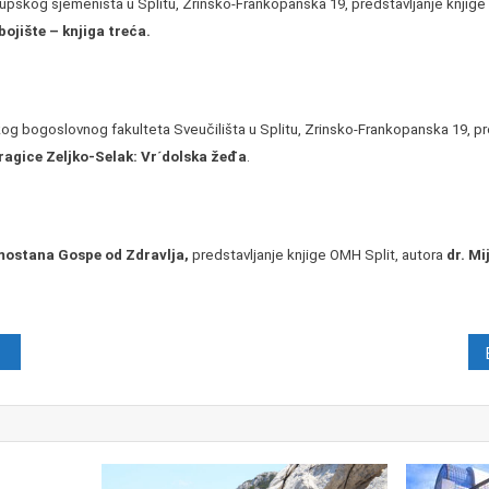
upskog sjemeništa u Splitu, Zrinsko-Frankopanska 19, predstavljanje knjige s
ojište – knjiga treća.
čkog bogoslovnog fakulteta Sveučilišta u Splitu, Zrinsko-Frankopanska 19, pr
ragice Zeljko-Selak: Vr´dolska žeđa
.
mostana Gospe od Zdravlja,
predstavljanje knjige OMH Split, autora
dr. Mi
java