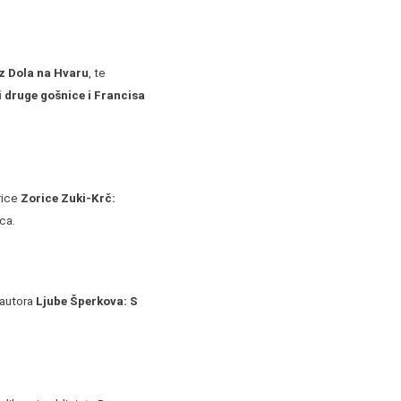
z Dola na Hvaru
, te
 i druge gošnice i Francisa
rice
Zorice Zuki-Krč:
ica.
 autora
Ljube Šperkova: S