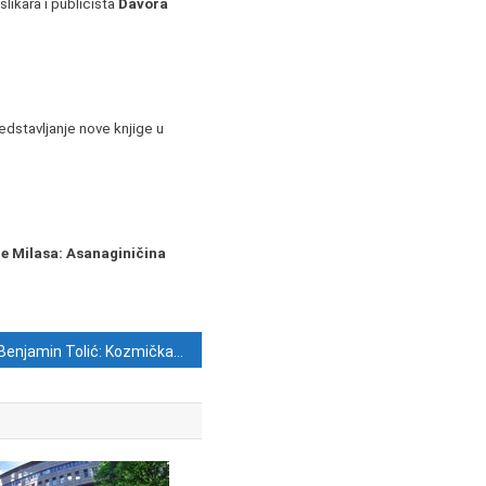
likara i publicista
Davora
edstavljanje nove knjige u
je Milasa: Asanaginičina
Benjamin Tolić: Kozmička pravda