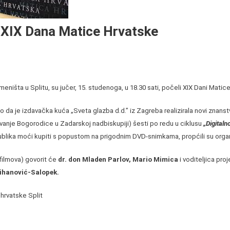
e XIX Dana Matice Hrvatske
ništa u Splitu, su jučer, 15. studenoga, u 18.30 sati, počeli XIX Dani Matice
da je izdavačka kuća „Sveta glazba d.d.” iz Zagreba realizirala novi znans
vanje Bogorodice u Zadarskoj nadbiskupiji) šesti po redu u ciklusu
„
Digitaln
publika moći kupiti s popustom na prigodnim DVD-snimkama, propćili su organ
 filmova) govorit će
dr. don Mladen Parlov, Mario Mimica
i voditeljica proj
Mihanović-Salopek.
hrvat
ske Split