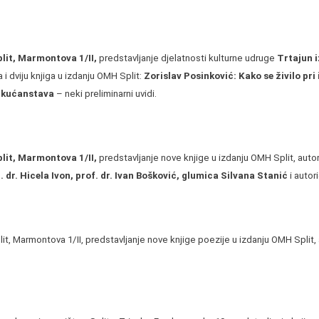
it, Marmontova 1/II,
predstavljanje djelatnosti kulturne udruge
Trtajun i
i dviju knjiga u izdanju OMH Split:
Zorislav Posinković: Kako se živilo pri
h kućanstava
– neki preliminarni uvidi.
it, Marmontova 1/II,
predstavljanje nove knjige u izdanju OMH Split, auto
 dr. Hicela Ivon, prof. dr. Ivan Bošković, glumica Silvana Stanić
i autor
lit, Marmontova 1/II, predstavljanje nove knjige poezije u izdanju OMH Split,