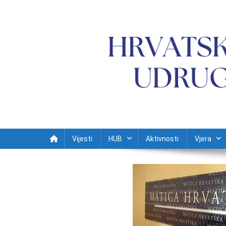
Preskočite na sadržaj
Vijesti
HUB
Aktivnosti
Vjera