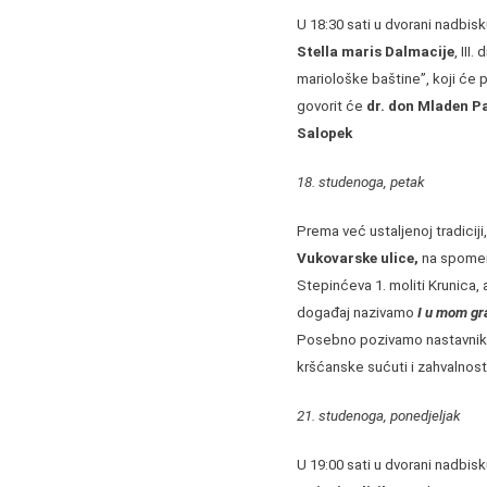
U 18:30 sati u dvorani nadbis
Stella maris Dalmacije
, III
mariološke baštine”, koji će 
govorit će
dr. don Mladen P
Salopek
18. studenoga, petak
Prema već ustaljenoj tradicij
Vukovarske ulice,
na spomen 
Stepinćeva 1. moliti Krunica, 
događaj nazivamo
I u mom gra
Posebno pozivamo nastavnike 
kršćanske sućuti i zahvalnosti
21. studenoga, ponedjeljak
U 19:00 sati u dvorani nadbis