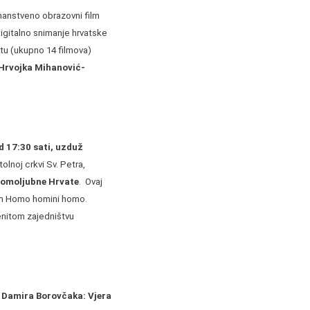
znanstveno obrazovni film
Digitalno snimanje hrvatske
tu (ukupno 14 filmova)
 Hrvojka Mihanović-
od 17:30 sati, uzduž
olnoj crkvi Sv. Petra,
 domoljubne Hrvate
. Ovaj
gom Homo homini homo.
enitom zajedništvu
e Damira Borovčaka: Vjera