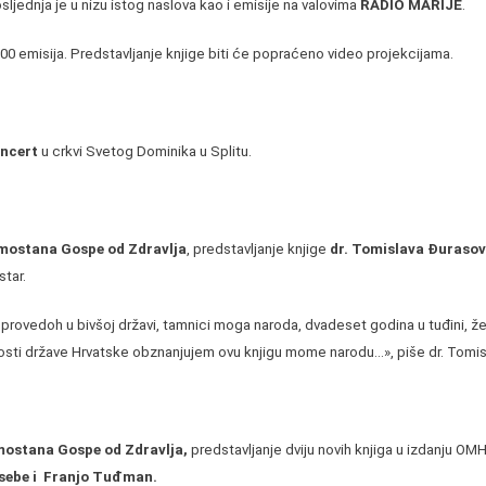
osljednja je u nizu istog naslova kao i emisije na valovima
RADIO MARIJE
.
100 emisija. Predstavljanje knjige biti će popraćeno video projekcijama.
oncert
u crkvi Svetog Dominika u Splitu.
mostana Gospe od Zdravlja
, predstavljanje knjige
dr. Tomislava Đurasov
star.
rovedoh u bivšoj državi, tamnici moga naroda, dvadeset godina u tuđini, že
osti države Hrvatske obznanjujem ovu knjigu mome narodu…», piše dr. Tomisla
mostana Gospe od Zdravlja,
predstavljanje dviju novih knjiga u izdanju OMH
 sebe i Franjo Tuđman.