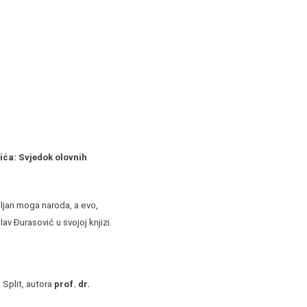
ića: Svjedok olovnih
ljan moga naroda, a evo,
v Đurasović u svojoj knjizi.
 Split, autora
prof. dr.