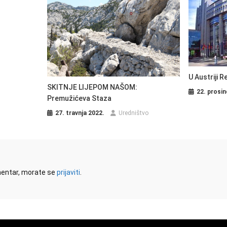
U Austriji 
SKITNJE LIJEPOM NAŠOM:
22. prosin
Premužićeva Staza
27. travnja 2022.
Uredništvo
omentar, morate se
prijaviti
.