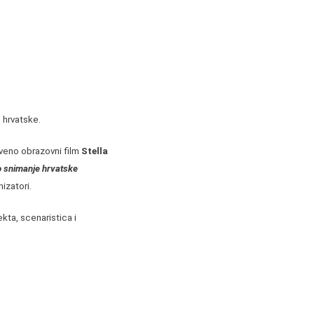
 hrvatske.
tveno obrazovni film
Stella
o snimanje hrvatske
izatori.
ekta, scenaristica i