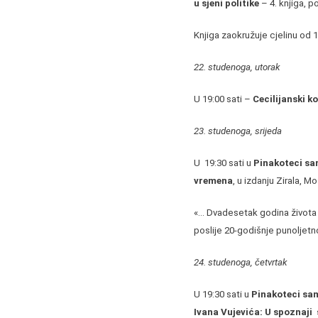
u sjeni politike
– 4. knjiga, p
Knjiga zaokružuje cjelinu od 
22. studenoga, utorak
U 19:00 sati –
Cecilijanski k
23. studenoga, srijeda
U 19:30 sati u
Pinakoteci sa
vremena
, u izdanju Zirala, Mo
«… Dvadesetak godina života p
poslije 20-godišnje punoljetn
24. studenoga, četvrtak
U 19:30 sati u
Pinakoteci sa
Ivana Vujevića: U spoznaji