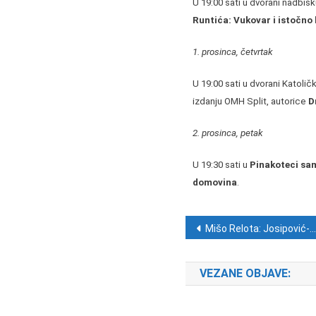
U 19:00 sati u dvorani nadbisk
Runtića: Vukovar i istočno b
1. prosinca, četvrtak
U 19:00 sati u dvorani Katoli
izdanju OMH Split, autorice
D
2. prosinca, petak
U 19:30 sati u
Pinakoteci sa
domovina
.
Navigacija ob
Mišo Relota: Josipović-Jandrokovićeva “voda na mlin” američko-turskih interesa
VEZANE OBJAVE: