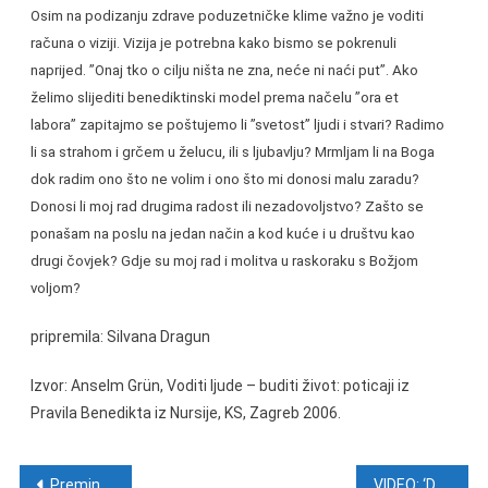
Osim na podizanju zdrave poduzetničke klime važno je voditi
računa o viziji. Vizija je potrebna kako bismo se pokrenuli
naprijed. ”Onaj tko o cilju ništa ne zna, neće ni naći put”. Ako
želimo slijediti benediktinski model prema načelu ”ora et
labora” zapitajmo se poštujemo li ”svetost” ljudi i stvari? Radimo
li sa strahom i grčem u želucu, ili s ljubavlju? Mrmljam li na Boga
dok radim ono što ne volim i ono što mi donosi malu zaradu?
Donosi li moj rad drugima radost ili nezadovoljstvo? Zašto se
ponašam na poslu na jedan način a kod kuće i u društvu kao
drugi čovjek? Gdje su moj rad i molitva u raskoraku s Božjom
voljom?
pripremila: Silvana Dragun
Izvor: Anselm Grün, Voditi ljude – buditi život: poticaji iz
Pravila Benedikta iz Nursije, KS, Zagreb 2006.
Navigacija objava
Preminuo mons. Ante Jurić
VIDEO: ‘Dajte mi jedan jedini dokaz o postojanju holokausta’