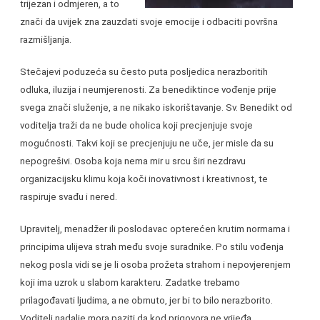
trijezan i odmjeren, a to
znači da uvijek zna zauzdati svoje emocije i odbaciti površna
razmišljanja.
Stečajevi poduzeća su često puta posljedica nerazboritih
odluka, iluzija i neumjerenosti. Za benediktince vođenje prije
svega znači služenje, a ne nikako iskorištavanje. Sv. Benedikt od
voditelja traži da ne bude oholica koji precjenjuje svoje
mogućnosti. Takvi koji se precjenjuju ne uče, jer misle da su
nepogrešivi. Osoba koja nema mir u srcu širi nezdravu
organizacijsku klimu koja koči inovativnost i kreativnost, te
raspiruje svađu i nered.
Upravitelj, menadžer ili poslodavac opterećen krutim normama i
principima ulijeva strah među svoje suradnike. Po stilu vođenja
nekog posla vidi se je li osoba prožeta strahom i nepovjerenjem
koji ima uzrok u slabom karakteru. Zadatke trebamo
prilagođavati ljudima, a ne obrnuto, jer bi to bilo nerazborito.
Voditelj nadalje mora paziti da kod prigovora ne vrijeđa