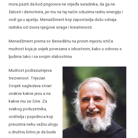
mora paziti da kod prigovora ne vrijeđa suradnika, da ga ne
žalosti i demotivira, jer mu na taj način oduzima radnu energiju i
vodi ga u apatiju. Menadžment koji zapostavlja dušu odvaja
radnika od izvora njegove snage i kreativnosti.
Menadžment prema sv. Benediktu na prvom mjestu ističe
mudrost koja je uvijek povezana s iskustvom, kako u odnosu s
ljudima tako i sa svojim slabostima.
Mudrost podrazumijeva
trezvenost. Trijezan
čovjek sagledava stvari
onakve kakve jesu a ne
kakve mu se čine. Za
svakog poduzetnika,
voditelja i pojedinca koji
preuzima neku važnu ulogu
u društvu bitno je da bude