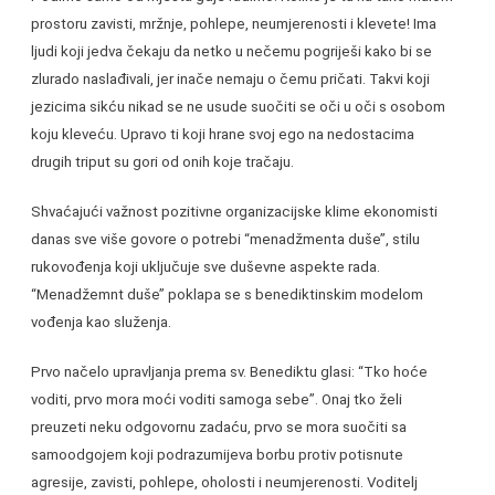
prostoru zavisti, mržnje, pohlepe, neumjerenosti i klevete! Ima
ljudi koji jedva čekaju da netko u nečemu pogriješi kako bi se
zlurado naslađivali, jer inače nemaju o čemu pričati. Takvi koji
jezicima sikću nikad se ne usude suočiti se oči u oči s osobom
koju kleveću. Upravo ti koji hrane svoj ego na nedostacima
drugih triput su gori od onih koje tračaju.
Shvaćajući važnost pozitivne organizacijske klime ekonomisti
danas sve više govore o potrebi “menadžmenta duše’’, stilu
rukovođenja koji uključuje sve duševne aspekte rada.
“Menadžemnt duše’’ poklapa se s benediktinskim modelom
vođenja kao služenja.
Prvo načelo upravljanja prema sv. Benediktu glasi: “Tko hoće
voditi, prvo mora moći voditi samoga sebe”. Onaj tko želi
preuzeti neku odgovornu zadaću, prvo se mora suočiti sa
samoodgojem koji podrazumijeva borbu protiv potisnute
agresije, zavisti, pohlepe, oholosti i neumjerenosti. Voditelj