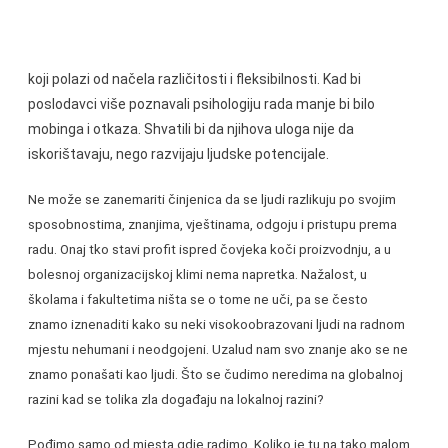
koji polazi od načela različitosti i fleksibilnosti. Kad bi
poslodavci više poznavali psihologiju rada manje bi bilo
mobinga i otkaza. Shvatili bi da njihova uloga nije da
iskorištavaju, nego razvijaju ljudske potencijale.
Ne može se zanemariti činjenica da se ljudi razlikuju po svojim
sposobnostima, znanjima, vještinama, odgoju i pristupu prema
radu. Onaj tko stavi profit ispred čovjeka koči proizvodnju, a u
bolesnoj organizacijskoj klimi nema napretka. Nažalost, u
školama i fakultetima ništa se o tome ne uči, pa se često
znamo iznenaditi kako su neki visokoobrazovani ljudi na radnom
mjestu nehumani i neodgojeni. Uzalud nam svo znanje ako se ne
znamo ponašati kao ljudi. Što se čudimo neredima na globalnoj
razini kad se tolika zla događaju na lokalnoj razini?
Pođimo samo od mjesta gdje radimo. Koliko je tu na tako malom