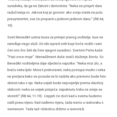
suradnika, da ga ne žalosti i demotivira. ”Neka se prisjeti dara
razlučivanja sv. Jakova koji je govorio: ako svoja stada na putu
preopteretim, sva će propasti u jednom jedinom danu.” (RB 64,
19)
Sveti Benedikt uzima Isusa za primjer pravog voditelja. Isus ne
naređuje nego služi. On ide ispred onih koje hoće voditi i sam
čini ono što želi da čine njegovi suradnici. Svetom Petru kaže:
”Pasi ovce moje”. Menadžment duše znači služenje životu. Sv.
Benedikt voditeljima daje sljedeće naputke: ”Neka mrzi zlo, a
braću neka ljubi. Mora li prekoravati, neka postupa mudro i neka
ne pretjera kako se posuda ne bi razbila ako prerevno bude htio
skinuti ruku s nje. Neka uvijek bude nepovjerljiv prema vlastitoj
slabosti i neka se uvijek prisjeća: napuknutu trsku ne smije se
slomiti!” (RB 64, 11-19). Uspjeh će doći kad u svemu budemo
našli pravu mjeru. Kad nađemo mjeru, tada nismo u raskoraku s
vremenom. Tada rad i dokolicu držimo u ravnoteži.