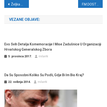
Navigacija objava
Željka Markić održala predavanje u Mostaru – Sarajevski Otvoreni centar zatražio ‘preventivnu cenzuru’
F.M.DOSTOJEVSKI-AKO NEMA BOGA SVE JE DOPUŠTENO: Tko i kako uništava čovječanstvo?
VEZANE OBJAVE:
Evo Svih Detalja Komemoracije I Mise Zadušnice U Organizaciji
Hrvatskog Generalskog Zbora
5. prosinca 2017.
milanN
Da Su Sposobni Koliko Su Podli, Gdje Bi Im Bio Kraj?
22. svibnja 2014.
milanN