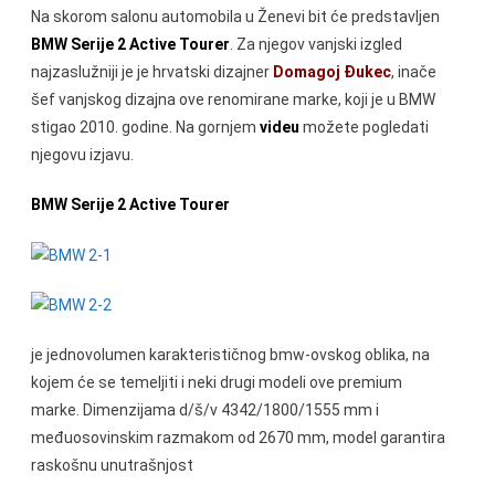
Na skorom salonu automobila u Ženevi bit će predstavljen
BMW Serije 2 Active Tourer
. Za njegov vanjski izgled
najzaslužniji je je hrvatski dizajner
Domagoj Đukec
, inače
šef vanjskog dizajna ove renomirane marke, koji je u BMW
stigao 2010. godine. Na gornjem
videu
možete pogledati
njegovu izjavu.
BMW Serije 2 Active Tourer
je jednovolumen karakterističnog bmw-ovskog oblika, na
kojem će se temeljiti i neki drugi modeli ove premium
marke. Dimenzijama d/š/v 4342/1800/1555 mm i
međuosovinskim razmakom od 2670 mm, model garantira
raskošnu unutrašnjost