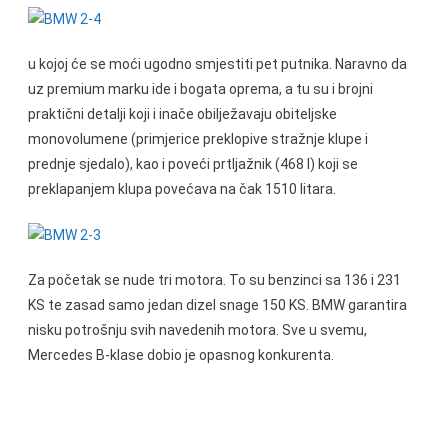
u kojoj će se moći ugodno smjestiti pet putnika. Naravno da
uz premium marku ide i bogata oprema, a tu su i brojni
praktični detalji koji i inače obilježavaju obiteljske
monovolumene (primjerice preklopive stražnje klupe i
prednje sjedalo), kao i poveći prtljažnik (468 l) koji se
preklapanjem klupa povećava na čak 1510 litara.
Za početak se nude tri motora. To su benzinci sa 136 i 231
KS te zasad samo jedan dizel snage 150 KS. BMW garantira
nisku potrošnju svih navedenih motora. Sve u svemu,
Mercedes B-klase dobio je opasnog konkurenta.