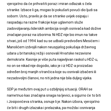
vjerojatno da će prihvatiti poraz i miran odlazak s čela
stranke. Izbace li ga, mogao bi pokušati povući dio ljudi sa
sobom. Usto, pravilo je da se stranke uvijek osipaju i
raspadaju na razne frakcije koje uglavnom služe
zadovoljavanju liderskih ambicija svojih osnivača kad dožive
značajan poraz na izborima. Ni HDZ nije bio imun na takve
stvari, još od 1994. kad su se udbaši predvođeni Mesićem i
Manolićem izdvojili nakon neuspjelog pokušaja državnog
udara u britanskoj režiji i osnovali Hrvatske nezavisne
demokrate. Kasnije je više puta najavljivan raskol u HDZ-u,
no on se nikad nije dogodio, iako je i iz HDZ-a proizašao
određen broj manjih strančica koje su osnivali izbačeni ili
nezadovoljni članovi, no niti jedna nije bila duljeg vijeka.
SDP je međutim ovaj put u ozbiljnijoj situaciji. ORAH se
nametnuo kao značajna snaga na ljevici, a sigurno će to biti
i Josipovićeva stranka, osnuje li je. Nakon izbora, vjerojatno
će biti i drugih izlazaka i prelazaka, pa možda i osnivanja