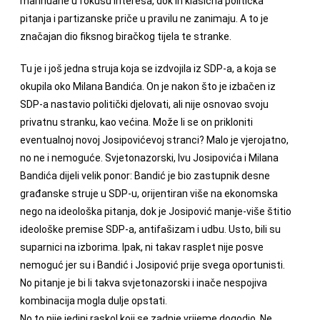
marihuane u fokusu interesa, dok ih klasična politička
pitanja i partizanske priče u pravilu ne zanimaju. A to je
značajan dio fiksnog biračkog tijela te stranke.
Tu je i još jedna struja koja se izdvojila iz SDP-a, a koja se
okupila oko Milana Bandića. On je nakon što je izbačen iz
SDP-a nastavio politički djelovati, ali nije osnovao svoju
privatnu stranku, kao većina. Može li se on prikloniti
eventualnoj novoj Josipovićevoj stranci? Malo je vjerojatno,
no ne i nemoguće. Svjetonazorski, Ivu Josipovića i Milana
Bandića dijeli velik ponor: Bandić je bio zastupnik desne
građanske struje u SDP-u, orijentiran više na ekonomska
nego na ideološka pitanja, dok je Josipović manje-više štitio
ideološke premise SDP-a, antifašizam i udbu. Usto, bili su
suparnici na izborima. Ipak, ni takav rasplet nije posve
nemoguć jer su i Bandić i Josipović prije svega oportunisti.
No pitanje je bi li takva svjetonazorski i inače nespojiva
kombinacija mogla dulje opstati.
No to nije jedini raskol koji se zadnje vrijeme dogodio. Ne