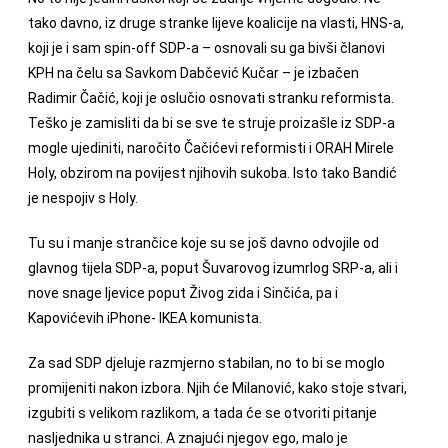
tako davno, iz druge stranke lijeve koalicije na vlasti, HNS-a,
koji je i sam spin-off SDP-a – osnovali su ga bivši članovi
KPH na čelu sa Savkom Dabčević Kučar – je izbačen
Radimir Čačić, koji je oslučio osnovati stranku reformista.
Teško je zamisliti da bi se sve te struje proizašle iz SDP-a
mogle ujediniti, naročito Čačićevi reformisti i ORAH Mirele
Holy, obzirom na povijest njihovih sukoba. Isto tako Bandić
je nespojiv s Holy.
Tu su i manje strančice koje su se još davno odvojile od
glavnog tijela SDP-a, poput Šuvarovog izumrlog SRP-a, ali i
nove snage ljevice poput Živog zida i Sinčića, pa i
Kapovićevih iPhone- IKEA komunista.
Za sad SDP djeluje razmjerno stabilan, no to bi se moglo
promijeniti nakon izbora. Njih će Milanović, kako stoje stvari,
izgubiti s velikom razlikom, a tada će se otvoriti pitanje
nasljednika u stranci. A znajući njegov ego, malo je