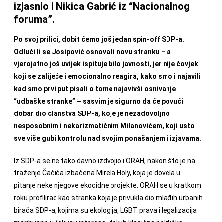
izjasnio i Nikica Gabrić iz “Nacionalnog
foruma”.
Po svoj prilici, dobit ćemo još jedan spin-off SDP-a.
Odluči li se Josipović osnovati novu stranku – a
vjerojatno još uvijek ispituje bilo javnosti, jer nije čovjek
koji se zalijeće i emocionalno reagira, kako smo i najavili
kad smo prvi put pisali o tome najavivši osnivanje
“udbaške stranke” – sasvim je sigurno da će povući
dobar dio članstva SDP-a, koje je nezadovoljno
nesposobnim i nekarizmatičnim Milanovićem, koji usto
sve više gubi kontrolu nad svojim ponašanjem i izjavama.
Iz SDP-a se ne tako davno izdvojio i ORAH, nakon što je na
traženje Čačića izbačena Mirela Holy, koja je dovela u
pitanje neke njegove ekocidne projekte. ORAH se u kratkom
roku profilirao kao stranka koja je privukla dio mlađih urbanih
birača SDP-a, kojima su ekologija, LGBT prava i legalizacija