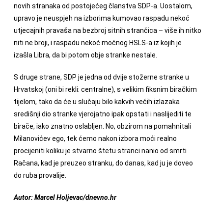
novih stranaka od postojećeg članstva SDP-a. Uostalom,
upravo je neuspjeh na izborima kumovao raspadu nekoć
utjecajnih pravaša na bezbroj sitnih strančica – više ih nitko
niti ne broji, i raspadu nekoć moćnog HSLS-a iz kojih je
izašla Libra, da bi potom obje stranke nestale.
S druge strane, SDP je jedna od dvije stožerne stranke u
Hrvatskoj (oni bi rekli: centralne), s velikim fiksnim biračkim
tijelom, tako da će u slučaju bilo kakvih većih izlazaka
središnji dio stranke vjerojatno ipak opstati i naslijediti te
birače, iako znatno oslabljen. No, obzirom na pomahnitali
Milanovićev ego, tek ćemo nakon izbora moći realno
procijeniti koliku je stvarno štetu stranci nanio od smrti
Račana, kad je preuzeo stranku, do danas, kad ju je doveo
do ruba provalije.
Autor: Marcel Holjevac/dnevno.hr