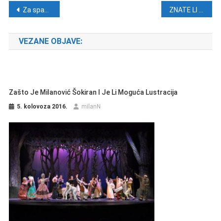
Navigacija objava
Za spas škole od šuplje reforme
ZNATE LI ŠTO SU OVA “GOSPODA” TRAŽILA 2010. GODINE?
VEZANE OBJAVE:
Zašto Je Milanović Šokiran I Je Li Moguća Lustracija
5. kolovoza 2016.
milanN