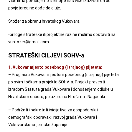
Vlastima poručujemo:Nemojte nas više izazivati da od
povjetarca ne dođe do oluje.
Stožer za obranu hrvatskog Vukovara
-priloge strateške ili projektne razine molimo dostaviti na
vustozer@gmail.com
STRATEŠKI CILJEVI SOHV-a
1. Vukovar mjesto posebnog (i trajnog) pijeteta:
– Proglasiti Vukovar mjestom posebnog (i trajnog) pijeteta
po svim točkama projekta SOHV-a. Projekt provesti
izradom Statuta grada Vukovara i donošenjem odluke u
Hrvatskom saboru, po uzoru na Hirošimu i Nagasaki.
– Podržati i pokretati inicijative za gospodarski i
demografski oporavak i razvoj grada Vukovara i
Vukovarsko-srijemske županije.