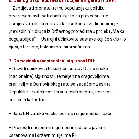
6. Demografski oporavak i socijalna sigurnost u RH:
– Zahtijevati pronatalitetnu populacijsku politiku
stvaranjem svih potrebnih uvjeta za provedbu iste.
Usmjeravati dio sredstava koji se koristi za financiranje
„nevladinih“ udruga iz Državnog proračuna u projekt „Majka
odgajateljica“. – Ustrojiti učinkovite sustave koji će skrbiti o
djeci, starcima, bolesnima i siromašnima.
7. Domovinska (nacionalna) sigurnost RH:
– Razviti učinkovit i fleksibilan sustav Domovinske
(nacionalne) sigurnosti, temeljen na dragovoljcima i
braniteljima Domovinskog rata sa zadaćom zaštite
Republike Hrvatske od terorističkih prijetnji, nesreća i
prirodnih katastrofa.
– Jačati Hrvatsku vojsku, policiju i sigurnosne službe.
– Provoditi nacionalni sigurnosni nadzor u javnim
ustanovama i državnim tijelima RH.