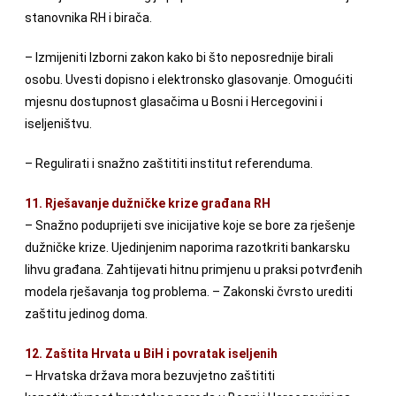
stanovnika RH i birača.
– Izmijeniti Izborni zakon kako bi što neposrednije birali
osobu. Uvesti dopisno i elektronsko glasovanje. Omogućiti
mjesnu dostupnost glasačima u Bosni i Hercegovini i
iseljeništvu.
– Regulirati i snažno zaštititi institut referenduma.
11. Rješavanje dužničke krize građana RH
– Snažno poduprijeti sve inicijative koje se bore za rješenje
dužničke krize. Ujedinjenim naporima razotkriti bankarsku
lihvu građana. Zahtijevati hitnu primjenu u praksi potvrđenih
modela rješavanja tog problema. – Zakonski čvrsto urediti
zaštitu jedinog doma.
12. Zaštita Hrvata u BiH i povratak iseljenih
– Hrvatska država mora bezuvjetno zaštititi