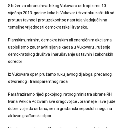
Stožer za obranu hrvatskog Vukovara ustrojili smo 10.
siječnja 2013. godine kako bi Vukovar i Hrvatsku zaštitili od
protuustavnog i protuzakonitog nasrtaja vladajućih na
temeljne vrijednosti demokratske Hrvatske.
Planskim, mirnim, demokratskim ali energičnim akcijama
uspjeli smo zaustaviti sijanje kaosa u Vukovaru , rušenje
demokratskog društva i narušavanje ustavnih i zakonskih
odredbi.
Iz Vukovara opet pružamo ruku javnog dijaloga, predanog,
otvorenog i transparentnog rada.
Parafraziramo riječi pokojnog, ratnog ministra obrane RH
Ivana Vekića Pozivam sve dragovoljce , branitelje i sve ljude
dobre volje da ustanu, ne na građanski neposluh, nego na
aktivan građanski otpor.