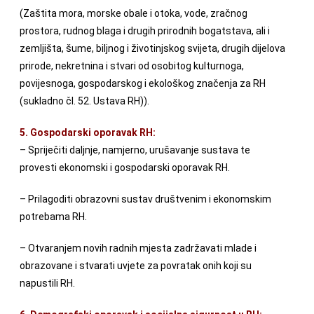
(Zaštita mora, morske obale i otoka, vode, zračnog
prostora, rudnog blaga i drugih prirodnih bogatstava, ali i
zemljišta, šume, biljnog i životinjskog svijeta, drugih dijelova
prirode, nekretnina i stvari od osobitog kulturnoga,
povijesnoga, gospodarskog i ekološkog značenja za RH
(sukladno čl. 52. Ustava RH)).
5. Gospodarski oporavak RH:
– Spriječiti daljnje, namjerno, urušavanje sustava te
provesti ekonomski i gospodarski oporavak RH.
– Prilagoditi obrazovni sustav društvenim i ekonomskim
potrebama RH.
– Otvaranjem novih radnih mjesta zadržavati mlade i
obrazovane i stvarati uvjete za povratak onih koji su
napustili RH.