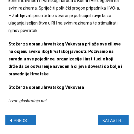
konstitutivnost hrvatskog naroda u Bosni i Hercegovini na
svim razinama. Spriječiti politički progon pripadnika HVO-a.
– Zahtijevati prioritetno stvaranje poticajnih uvjeta za
ulaganja iseljeništva u RH na svim razinama te stimulirati
njihov povratak.
Stožer za obranu hrvatskog Vukovara prilaže ove ciljeve
na ocjenu svekolikoj hrvatskoj javnosti. Pozivamo na
suradnju sve pojedince, organizacije i institucije koji
drže da će ostvarenje navedenih ciljeva dovesti do bolje i
pravednije Hrvatske.
Stožer za obranu hrvatskog Vukovara
Izvor: glasbrotnja.net
Navigacija objava
PREDSJEDNICA ZA SLOVENSKU TELEVIZIJU: Forsiranje ćirilice u Vukovaru otvara stare rane Hrvatima!
KATASTROFA: OVO JE POSLJEDNJI SJEVERNI BIJELI NOSOROG – Naoružani čuvari stalno ga paze