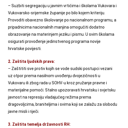
– Suzbiti segregaciju u javnim vrtićima i školama Vukovara i
Vukovarsko-srijemske županije po bilo kojem kriteriju.
Provoditi obavezno školovanje po nacionalnom programu, a
pripadnicima nacionalnih manjina omogućiti dodatno
obrazovanje na materinjem jeziku i pismu. U svim školama
osigurati provođenje jedinstvenog programa novije
hrvatske povijesti.
2. Zaštita ljudskih prava:
– Zaštititi sve protiv kojih se vode sudski postupci vezani
uz otpor prema nasilnom uvođenju dvojezičnosti u
Vukovaru ili zbog rada u SOHV-u kroz pružanje pravne i
materijalne pomoći. Stalno upozoravati hrvatsku i svjetsku
javnost na represiju vladajućeg režima prema
dragovoljcima, braniteljima i svima koji se zalažu za slobodu
javne misli i riječi.
3. Zaštita temelja državnosti RH: