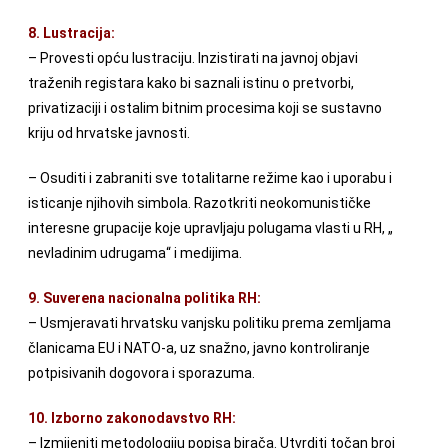
8. Lustracija:
– Provesti opću lustraciju. Inzistirati na javnoj objavi
traženih registara kako bi saznali istinu o pretvorbi,
privatizaciji i ostalim bitnim procesima koji se sustavno
kriju od hrvatske javnosti.
– Osuditi i zabraniti sve totalitarne režime kao i uporabu i
isticanje njihovih simbola. Razotkriti neokomunističke
interesne grupacije koje upravljaju polugama vlasti u RH, „
nevladinim udrugama“ i medijima.
9. Suverena nacionalna politika RH:
– Usmjeravati hrvatsku vanjsku politiku prema zemljama
članicama EU i NATO-a, uz snažno, javno kontroliranje
potpisivanih dogovora i sporazuma.
10. Izborno zakonodavstvo RH:
– Izmijeniti metodologiju popisa birača. Utvrditi točan broj