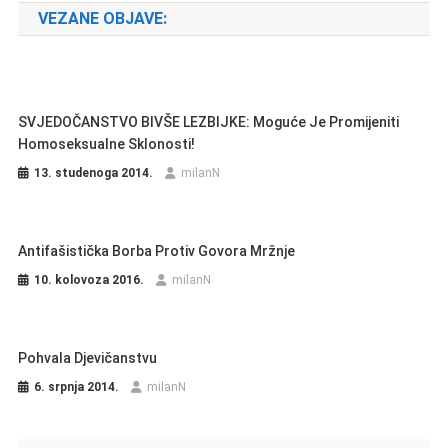
VEZANE OBJAVE:
SVJEDOČANSTVO BIVŠE LEZBIJKE: Moguće Je Promijeniti
Homoseksualne Sklonosti!
13. studenoga 2014.
milanN
Antifašistička Borba Protiv Govora Mržnje
10. kolovoza 2016.
milanN
Pohvala Djevičanstvu
6. srpnja 2014.
milanN