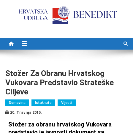
Preskočite na sadržaj
Stožer Za Obranu Hrvatskog
Vukovara Predstavio Strateške
Ciljeve
Domovina
Istaknuto
Vijesti
20. Travnja 2015.
Stožer za obranu hrvatskog Vukovara
predstavio je javnosti dokument sa