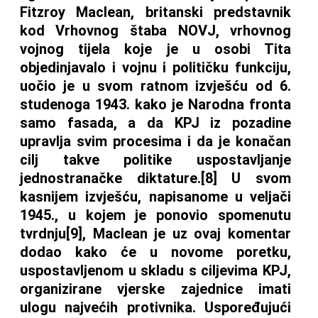
Fitzroy Maclean, britanski predstavnik
kod Vrhovnog štaba NOVJ, vrhovnog
vojnog tijela koje je u osobi Tita
objedinjavalo i vojnu i političku funkciju,
uočio je u svom ratnom izvješću od 6.
studenoga 1943. kako je Narodna fronta
samo fasada, a da KPJ iz pozadine
upravlja svim procesima i da je konačan
cilj takve politike uspostavljanje
jednostranačke diktature.[8] U svom
kasnijem izvješću, napisanome u veljači
1945., u kojem je ponovio spomenutu
tvrdnju[9], Maclean je uz ovaj komentar
dodao kako će u novome poretku,
uspostavljenom u skladu s ciljevima KPJ,
organizirane vjerske zajednice imati
ulogu najvećih protivnika. Uspoređujući