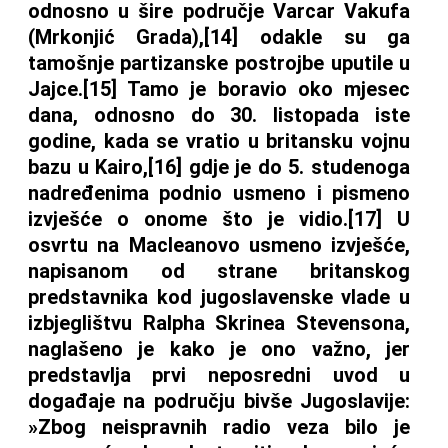
odnosno u šire područje Varcar Vakufa
(Mrkonjić Grada),[14] odakle su ga
tamošnje partizanske postrojbe uputile u
Jajce.[15] Tamo je boravio oko mjesec
dana, odnosno do 30. listopada iste
godine, kada se vratio u britansku vojnu
bazu u Kairo,[16] gdje je do 5. studenoga
nadređenima podnio usmeno i pismeno
izvješće o onome što je vidio.[17] U
osvrtu na Macleanovo usmeno izvješće,
napisanom od strane britanskog
predstavnika kod jugoslavenske vlade u
izbjeglištvu Ralpha Skrinea Stevensona,
naglašeno je kako je ono važno, jer
predstavlja prvi neposredni uvod u
događaje na području bivše Jugoslavije:
»Zbog neispravnih radio veza bilo je