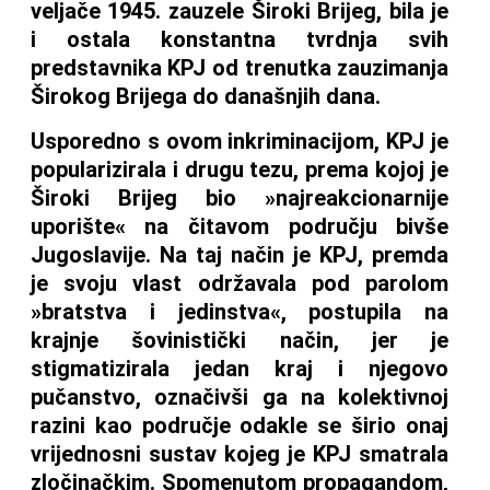
veljače 1945. zauzele Široki Brijeg, bila je
i ostala konstantna tvrdnja svih
predstavnika KPJ od trenutka zauzimanja
Širokog Brijega do današnjih dana.
Usporedno s ovom inkriminacijom, KPJ je
popularizirala i drugu tezu, prema kojoj je
Široki Brijeg bio »najreakcionarnije
uporište« na čitavom području bivše
Jugoslavije. Na taj način je KPJ, premda
je svoju vlast održavala pod parolom
»bratstva i jedinstva«, postupila na
krajnje šovinistički način, jer je
stigmatizirala jedan kraj i njegovo
pučanstvo, označivši ga na kolektivnoj
razini kao područje odakle se širio onaj
vrijednosni sustav kojeg je KPJ smatrala
zločinačkim. Spomenutom propagandom,