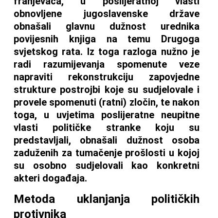
franjevaca, u poslijeratnoj vlasti
obnovljene jugoslavenske države
obnašali glavnu dužnost urednika
povijesnih knjiga na temu Drugoga
svjetskog rata. Iz toga razloga nužno je
radi razumijevanja spomenute veze
napraviti rekonstrukciju zapovjedne
strukture postrojbi koje su sudjelovale i
provele spomenuti (ratni) zločin, te nakon
toga, u uvjetima poslijeratne neupitne
vlasti političke stranke koju su
predstavljali, obnašali dužnost osoba
zaduženih za tumačenje prošlosti u kojoj
su osobno sudjelovali kao konkretni
akteri događaja.
Metoda uklanjanja političkih
protivnika