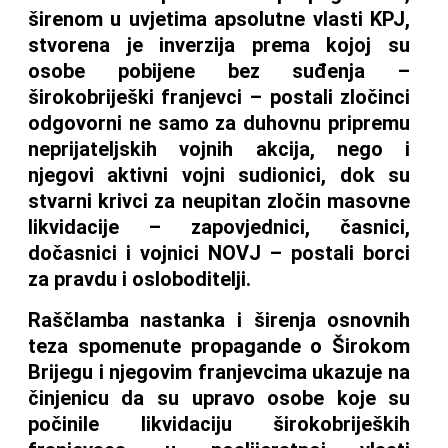
širenom u uvjetima apsolutne vlasti KPJ,
stvorena je inverzija prema kojoj su
osobe pobijene bez suđenja –
širokobriješki franjevci – postali zločinci
odgovorni ne samo za duhovnu pripremu
neprijateljskih vojnih akcija, nego i
njegovi aktivni vojni sudionici, dok su
stvarni krivci za neupitan zločin masovne
likvidacije – zapovjednici, časnici,
dočasnici i vojnici NOVJ – postali borci
za pravdu i osloboditelji.
Raščlamba nastanka i širenja osnovnih
teza spomenute propagande o Širokom
Brijegu i njegovim franjevcima ukazuje na
činjenicu da su upravo osobe koje su
počinile likvidaciju širokobrijeških