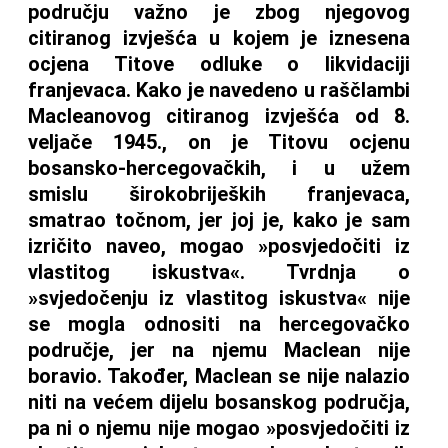
području važno je zbog njegovog
citiranog izvješća u kojem je iznesena
ocjena Titove odluke o likvidaciji
franjevaca. Kako je navedeno u raščlambi
Macleanovog citiranog izvješća od 8.
veljače 1945., on je Titovu ocjenu
bosansko-hercegovačkih, i u užem
smislu širokobrijeških franjevaca,
smatrao točnom, jer joj je, kako je sam
izričito naveo, mogao »posvjedočiti iz
vlastitog iskustva«. Tvrdnja o
»svjedočenju iz vlastitog iskustva« nije
se mogla odnositi na hercegovačko
područje, jer na njemu Maclean nije
boravio. Također, Maclean se nije nalazio
niti na većem dijelu bosanskog područja,
pa ni o njemu nije mogao »posvjedočiti iz