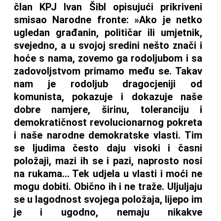
član KPJ Ivan Šibl opisujući prikriveni
smisao Narodne fronte: »Ako je netko
ugledan građanin, političar ili umjetnik,
svejedno, a u svojoj sredini nešto znači i
hoće s nama, zovemo ga rodoljubom i sa
zadovoljstvom primamo među se. Takav
nam je rodoljub dragocjeniji od
komunista, pokazuje i dokazuje naše
dobre namjere, širinu, toleranciju i
demokratičnost revolucionarnog pokreta
i naše narodne demokratske vlasti. Tim
se ljudima često daju visoki i časni
položaji, mazi ih se i pazi, naprosto nosi
na rukama… Tek udjela u vlasti i moći ne
mogu dobiti. Obično ih i ne traže. Uljuljaju
se u lagodnost svojega položaja, lijepo im
je i ugodno, nemaju nikakve