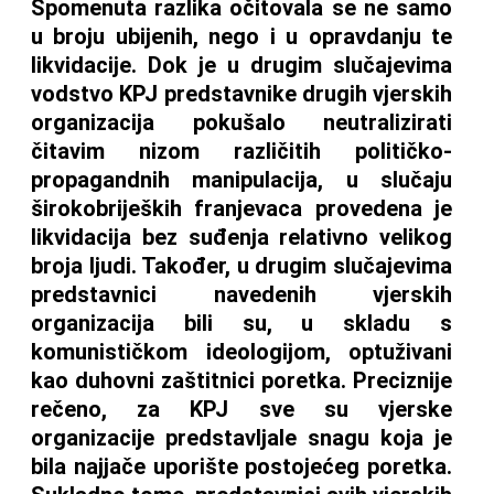
Spomenuta razlika očitovala se ne samo
u broju ubijenih, nego i u opravdanju te
likvidacije. Dok je u drugim slučajevima
vodstvo KPJ predstavnike drugih vjerskih
organizacija pokušalo neutralizirati
čitavim nizom različitih političko-
propagandnih manipulacija, u slučaju
širokobrijeških franjevaca provedena je
likvidacija bez suđenja relativno velikog
broja ljudi. Također, u drugim slučajevima
predstavnici navedenih vjerskih
organizacija bili su, u skladu s
komunističkom ideologijom, optuživani
kao duhovni zaštitnici poretka. Preciznije
rečeno, za KPJ sve su vjerske
organizacije predstavljale snagu koja je
bila najjače uporište postojećeg poretka.