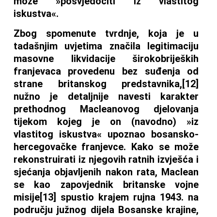
može »posvjedočiti iz vlastitog
iskustva«.
Zbog spomenute tvrdnje, koja je u
tadašnjim uvjetima značila legitimaciju
masovne likvidacije širokobrijeških
franjevaca provedenu bez suđenja od
strane britanskog predstavnika,[12]
nužno je detaljnije navesti karakter
prethodnog Macleanovog djelovanja
tijekom kojeg je on (navodno) »iz
vlastitog iskustva« upoznao bosansko-
hercegovačke franjevce. Kako se može
rekonstruirati iz njegovih ratnih izvješća i
sjećanja objavljenih nakon rata, Maclean
se kao zapovjednik britanske vojne
misije[13] spustio krajem rujna 1943. na
području južnog dijela Bosanske krajine,