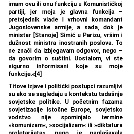
imam ovu ili onu funkciju u Komunističkoj
partiji, jer moja je glavna funkcija –
pretsjednik vlade i vrhovni komandant
Jugoslovenske armije, a sada, dok je
ministar [Stanoje] Simić u Parizu, vršim i
dužnost ministra inostranih poslova. To
ne znači da izbjegavam odgovor, nego –
da govorim o suštini. Uostalom, vi ste
sigurno informisani koje su moje
funkcije.«[4]
Titove izjave i politički postupci razumljivi
su ako se sagledaju u kontekstu tadašnje
sovjetske politike. U početnim fazama
sovjetizacije istočne Europe, sovjetsko
vodstvo nije spominjalo termine
»komunizam«, »socijalizam« ili »diktatura
proletarijata«, nego je naglašavala