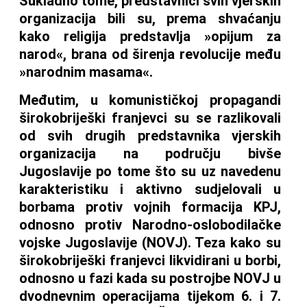
Sukladno tome, predstavnici svih vjerskih
organizacija bili su, prema shvaćanju
kako religija predstavlja »opijum za
narod«, brana od širenja revolucije među
»narodnim masama«.
Međutim, u komunističkoj propagandi
širokobriješki franjevci su se razlikovali
od svih drugih predstavnika vjerskih
organizacija na području bivše
Jugoslavije po tome što su uz navedenu
karakteristiku i aktivno sudjelovali u
borbama protiv vojnih formacija KPJ,
odnosno protiv Narodno-oslobodilačke
vojske Jugoslavije (NOVJ). Teza kako su
širokobriješki franjevci likvidirani u borbi,
odnosno u fazi kada su postrojbe NOVJ u
dvodnevnim operacijama tijekom 6. i 7.