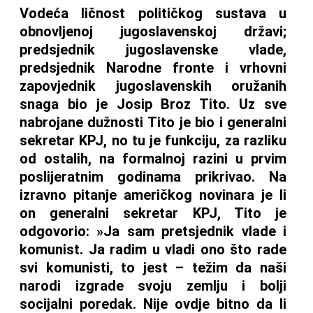
Vodeća ličnost političkog sustava u
obnovljenoj jugoslavenskoj državi;
predsjednik jugoslavenske vlade,
predsjednik Narodne fronte i vrhovni
zapovjednik jugoslavenskih oružanih
snaga bio je Josip Broz Tito. Uz sve
nabrojane dužnosti Tito je bio i generalni
sekretar KPJ, no tu je funkciju, za razliku
od ostalih, na formalnoj razini u prvim
poslijeratnim godinama prikrivao. Na
izravno pitanje američkog novinara je li
on generalni sekretar KPJ, Tito je
odgovorio: »Ja sam pretsjednik vlade i
komunist. Ja radim u vladi ono što rade
svi komunisti, to jest – težim da naši
narodi izgrade svoju zemlju i bolji
socijalni poredak. Nije ovdje bitno da li