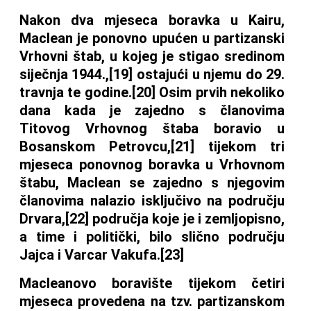
Nakon dva mjeseca boravka u Kairu,
Maclean je ponovno upućen u partizanski
Vrhovni štab, u kojeg je stigao sredinom
siječnja 1944.,[19] ostajući u njemu do 29.
travnja te godine.[20] Osim prvih nekoliko
dana kada je zajedno s članovima
Titovog Vrhovnog štaba boravio u
Bosanskom Petrovcu,[21] tijekom tri
mjeseca ponovnog boravka u Vrhovnom
štabu, Maclean se zajedno s njegovim
članovima nalazio isključivo na području
Drvara,[22] područja koje je i zemljopisno,
a time i politički, bilo slično području
Jajca i Varcar Vakufa.[23]
Macleanovo boravište tijekom četiri
mjeseca provedena na tzv. partizanskom