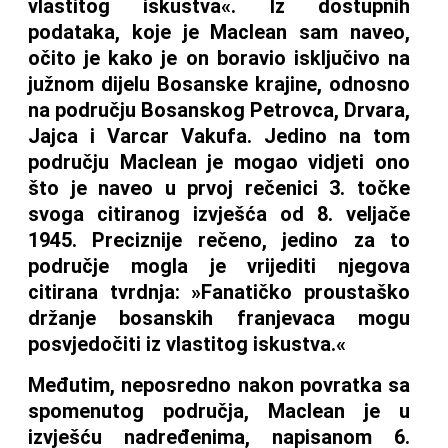
vlastitog iskustva«. Iz dostupnih
podataka, koje je Maclean sam naveo,
očito je kako je on boravio isključivo na
južnom dijelu Bosanske krajine, odnosno
na području Bosanskog Petrovca, Drvara,
Jajca i Varcar Vakufa. Jedino na tom
području Maclean je mogao vidjeti ono
što je naveo u prvoj rečenici 3. točke
svoga citiranog izvješća od 8. veljače
1945. Preciznije rečeno, jedino za to
područje mogla je vrijediti njegova
citirana tvrdnja: »Fanatičko proustaško
držanje bosanskih franjevaca mogu
posvjedočiti iz vlastitog iskustva.«
Međutim, neposredno nakon povratka sa
spomenutog područja, Maclean je u
izvješću nadređenima, napisanom 6.