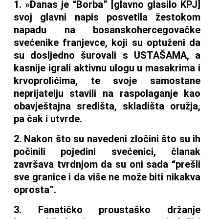
1. »Danas je “Borba” [glavno glasilo KPJ]
svoj glavni napis posvetila žestokom
napadu na bosanskohercegovačke
svećenike franjevce, koji su optuženi da
su dosljedno šurovali s USTAŠAMA, a
kasnije igrali aktivnu ulogu u masakrima i
krvoprolićima, te svoje samostane
neprijatelju stavili na raspolaganje kao
obavještajna središta, skladišta oružja,
pa čak i utvrde.
2. Nakon što su navedeni zločini što su ih
počinili pojedini svećenici, članak
završava tvrdnjom da su oni sada “prešli
sve granice i da više ne može biti nikakva
oprosta”.
3. Fanatičko proustaško držanje