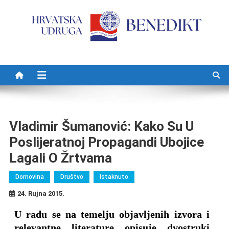
Preskočite na sadržaj
Vladimir Šumanović: Kako Su U
Poslijeratnoj Propagandi Ubojice
Lagali O Žrtvama
Domovina
Društvo
Istaknuto
24. Rujna 2015.
U radu se na temelju objavljenih izvora i
relevantne literature opisuje dvostruki