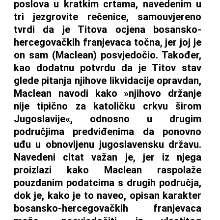
poslova u kratkim crtama, navedenim u
tri jezgrovite rečenice, samouvjereno
tvrdi da je Titova ocjena bosansko-
hercegovačkih franjevaca točna, jer joj je
on sam (Maclean) posvjedočio. Također,
kao dodatnu potvrdu da je Titov stav
glede pitanja njihove likvidacije opravdan,
Maclean navodi kako »njihovo držanje
nije tipično za katoličku crkvu širom
Jugoslavije«, odnosno u drugim
područjima predviđenima da ponovno
uđu u obnovljenu jugoslavensku državu.
Navedeni citat važan je, jer iz njega
proizlazi kako Maclean raspolaže
pouzdanim podatcima s drugih područja,
dok je, kako je to naveo, opisan karakter
bosansko-hercegovačkih franjevaca