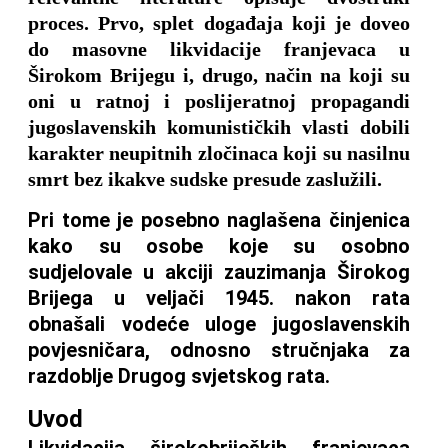
proces. Prvo, splet događaja koji je doveo
do masovne likvidacije franjevaca u
Širokom Brijegu i, drugo, način na koji su
oni u ratnoj i poslijeratnoj propagandi
jugoslavenskih komunističkih vlasti dobili
karakter neupitnih zločinaca koji su nasilnu
smrt bez ikakve sudske presude zaslužili.
Pri tome je posebno naglašena činjenica
kako su osobe koje su osobno
sudjelovale u akciji zauzimanja Širokog
Brijega u veljači 1945. nakon rata
obnašali vodeće uloge jugoslavenskih
povjesničara, odnosno stručnjaka za
razdoblje Drugog svjetskog rata.
Uvod
Likvidacija širokobrijeških franjevaca