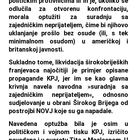
političkim protivnicima ili ih je, ukoliko se
odlučila za otvorenu konfrontaciju,
morala optužiti za suradnju sa
zajedničkim neprijateljem, čime bi njihovo
uklanjanje prošlo bez osude (ili, s tek
minimalnom osudom) u američkoj i
britanskoj javnosti.
Sukladno tome, likvidacija širokobrijeških
franjevaca najočitiji je primjer opisane
propagande KPJ, jer im se kao glavna
krivnja navela navodna »suradnja sa
zajedničkim neprijateljem«, odnosno
sudjelovanje u obrani Širokog Brijega od
postrojbi NOVJ koje su ga napadale.
Navedena optužba bila je osim u
političkom i vojnom tisku KPJ, izričito
navedena i u susretu Tita s Macleanom. U