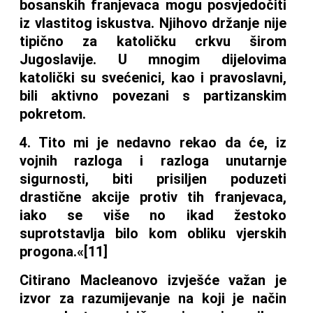
bosanskih franjevaca mogu posvjedočiti
iz vlastitog iskustva. Njihovo držanje nije
tipično za katoličku crkvu širom
Jugoslavije. U mnogim dijelovima
katolički su svećenici, kao i pravoslavni,
bili aktivno povezani s partizanskim
pokretom.
4. Tito mi je nedavno rekao da će, iz
vojnih razloga i razloga unutarnje
sigurnosti, biti prisiljen poduzeti
drastične akcije protiv tih franjevaca,
iako se više no ikad žestoko
suprotstavlja bilo kom obliku vjerskih
progona.«[11]
Citirano Macleanovo izvješće važan je
izvor za razumijevanje na koji je način