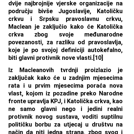
dvije najbrojnije vjerske organizacije na
području bivše Jugoslavije, Katoličku
crkvu i Srpsku pravoslavnu crkvu,
Maclean je zaključio kako će Katolička
crkva zbog svoje međunarodne
povezanosti, za razliku od pravoslavlja,
koje je po svojoj definiciji autokefalno,
biti glavni protivnik nove vlasti.[10]
Iz Macleanovih tvrdnji proizlazio je
zaključak kako će u zadnjim mjesecima
rata i u prvim mjesecima poraća nova
vlast, kojom iz pozadine preko Narodne
fronte upravlja KPJ, i Katolička crkva, kao
ne samo glavni nego i jedini realni
protivnik novog sustava, voditi suptilnu
političku borbu za utjecaj u društvu na
način da niti jedna strana, zbog svog i