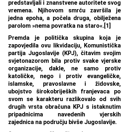
predstavljali i znanstvene autoritete svog
vremena. Njihovom smrću završila je
jedna epoha, a počela druga, obilježena
parolom »nema povratka na staro«.[1]
Premda je politička skupina koja je
zapovjedila ovu likvidaciju, Komunistička
partija Jugoslavije (KPJ), čitavim svojim
svjetonazorom bila protiv svake vjerske
organizacije, dakle, ne samo protiv
katoličke, nego i protiv evangeličke,
islamske, pravoslavne i židovske,
ubojstvo širokobrijeških franjevaca po
svom se karakteru razlikovalo od svih
drugih vrsta obračuna KPJ s istaknutim
pripadnicima navedenih vjerskih
zajednica na području bivše Jugoslavije.