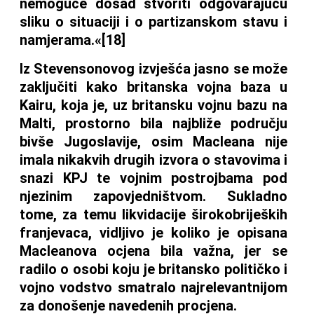
nemoguće dosad stvoriti odgovarajuću
sliku o situaciji i o partizanskom stavu i
namjerama.«[18]
Iz Stevensonovog izvješća jasno se može
zaključiti kako britanska vojna baza u
Kairu, koja je, uz britansku vojnu bazu na
Malti, prostorno bila najbliže području
bivše Jugoslavije, osim Macleana nije
imala nikakvih drugih izvora o stavovima i
snazi KPJ te vojnim postrojbama pod
njezinim zapovjedništvom. Sukladno
tome, za temu likvidacije širokobrijeških
franjevaca, vidljivo je koliko je opisana
Macleanova ocjena bila važna, jer se
radilo o osobi koju je britansko političko i
vojno vodstvo smatralo najrelevantnijom
za donošenje navedenih procjena.