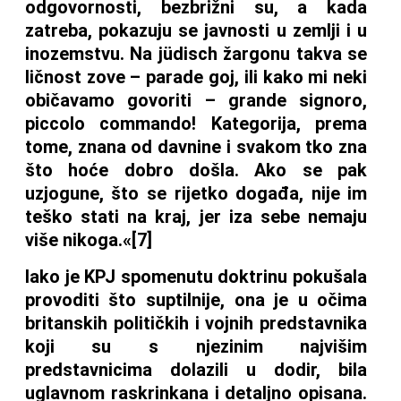
odgovornosti, bezbrižni su, a kada
zatreba, pokazuju se javnosti u zemlji i u
inozemstvu. Na jüdisch žargonu takva se
ličnost zove – parade goj, ili kako mi neki
običavamo govoriti – grande signoro,
piccolo commando! Kategorija, prema
tome, znana od davnine i svakom tko zna
što hoće dobro došla. Ako se pak
uzjogune, što se rijetko događa, nije im
teško stati na kraj, jer iza sebe nemaju
više nikoga.«[7]
Iako je KPJ spomenutu doktrinu pokušala
provoditi što suptilnije, ona je u očima
britanskih političkih i vojnih predstavnika
koji su s njezinim najvišim
predstavnicima dolazili u dodir, bila
uglavnom raskrinkana i detaljno opisana.