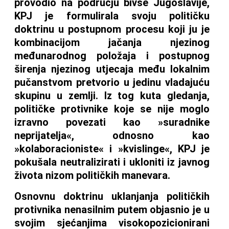
provodio na području bivše Jugoslavije,
KPJ je formulirala svoju političku
doktrinu u postupnom procesu koji ju je
kombinacijom jačanja njezinog
međunarodnog položaja i postupnog
širenja njezinog utjecaja među lokalnim
pučanstvom pretvorio u jedinu vladajuću
skupinu u zemlji. Iz tog kuta gledanja,
političke protivnike koje se nije moglo
izravno povezati kao »suradnike
neprijatelja«, odnosno kao
»kolaboracioniste« i »kvislinge«, KPJ je
pokušala neutralizirati i ukloniti iz javnog
života nizom političkih manevara.
Osnovnu doktrinu uklanjanja političkih
protivnika nenasilnim putem objasnio je u
svojim sjećanjima visokopozicionirani