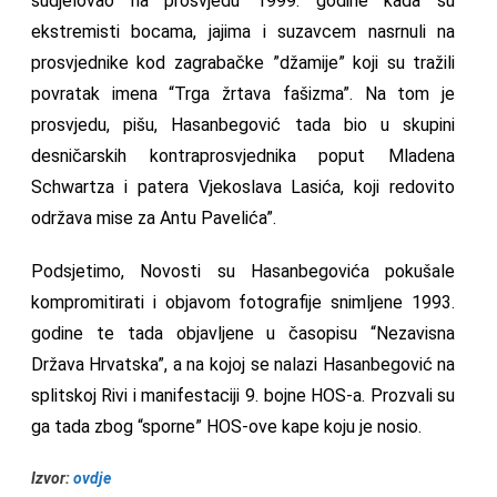
sudjelovao na prosvjedu 1999. godine kada su
ekstremisti bocama, jajima i suzavcem nasrnuli na
prosvjednike kod zagrabačke ”džamije” koji su tražili
povratak imena “Trga žrtava fašizma”. Na tom je
prosvjedu, pišu, Hasanbegović tada bio u skupini
desničarskih kontraprosvjednika poput Mladena
Schwartza i patera Vjekoslava Lasića, koji redovito
održava mise za Antu Pavelića”.
Podsjetimo, Novosti su Hasanbegovića pokušale
kompromitirati i objavom fotografije snimljene 1993.
godine te tada objavljene u časopisu “Nezavisna
Država Hrvatska”, a na kojoj se nalazi Hasanbegović na
splitskoj Rivi i manifestaciji 9. bojne HOS-a. Prozvali su
ga tada zbog “sporne” HOS-ove kape koju je nosio.
Izvor:
ovdje