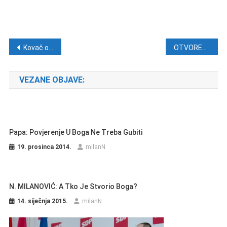
Navigacija objava
Kovač objasnio situaciju sa Srbijom
OTVORENO: Iznervirani Kardum na komadu papira objašnjavao Marasu
VEZANE OBJAVE:
Papa: Povjerenje U Boga Ne Treba Gubiti
19. prosinca 2014.
milanN
N. MILANOVIĆ: A Tko Je Stvorio Boga?
14. siječnja 2015.
milanN