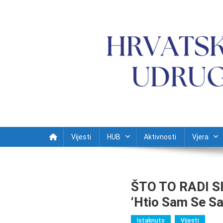
Preskočite na sadržaj
Vijesti
HUB
Aktivnosti
Vjera
ŠTO TO RADI SI
‘Htio Sam Se Sa
Istaknuto
Vijesti