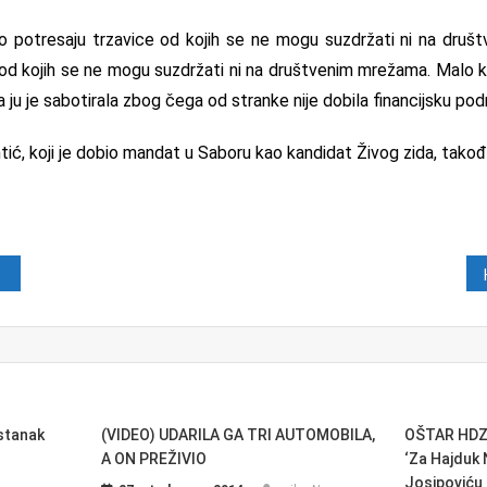
to potresaju trzavice od kojih se ne mogu suzdržati ni na druš
 od kojih se ne mogu suzdržati ni na društvenim mrežama. Malo ka
da ju je sabotirala zbog čega od stranke nije dobila financijsku pod
ić, koji je dobio mandat u Saboru kao kandidat Živog zida, također
java
Ustanak
(VIDEO) UDARILA GA TRI AUTOMOBILA,
OŠTAR HDZ
A ON PREŽIVIO
‘Za Hajduk 
Josipoviću 