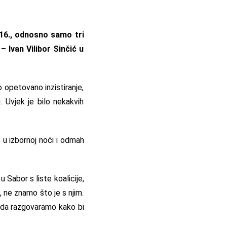
016., odnosno samo tri
– Ivan Vilibor Sinčić u
 opetovano inzistiranje,
u. Uvjek je bilo nekakvih
 u izbornoj noći i odmah
u Sabor s liste koalicije,
, ne znamo što je s njim.
ga da razgovaramo kako bi