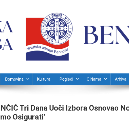
Domovina
Kultura
Pogledi
O Nama
Arhiva
NČIĆ Tri Dana Uoči Izbora Osnovao No
mo Osigurati’