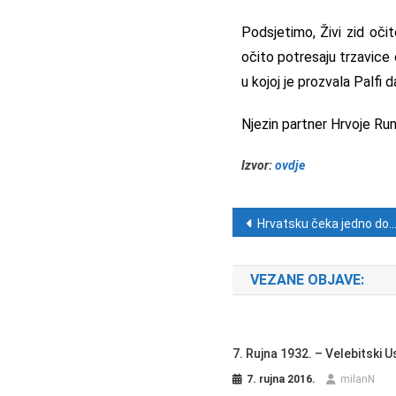
Podsjetimo, Živi zid oči
očito potresaju trzavice
u kojoj je prozvala Palfi 
Njezin partner Hrvoje Runt
Izvor:
ovdje
Navigacija ob
Hrvatsku čeka jedno dobro razdoblje
VEZANE OBJAVE:
7. Rujna 1932. – Velebitski 
7. rujna 2016.
milanN