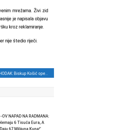
tvenim mrežama. Živi zid
snije je napisala objavu
ršku kroz reklamiranje.
 nije štedio riječi.
HODAK: Biskup Košić opet diže tlak antifama, stranci Pametno i sličnima
-OV NAPAD NA RADMANA:
Nemaju 6 Tisuća Eura, A
Daju 67 Milijuna Kuna!’