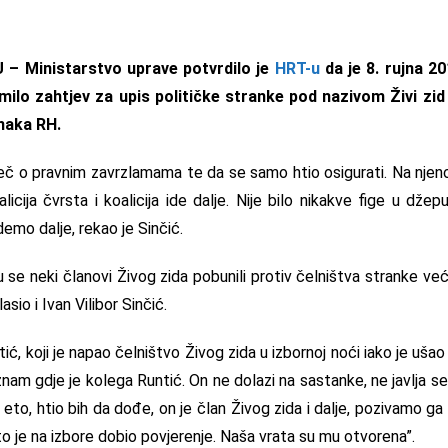
 Ministarstvo uprave potvrdilo je
HRT-u
da je 8. rujna 2
milo zahtjev za upis političke stranke pod nazivom Živi zid 
anaka RH.
iječ o pravnim zavrzlamama te da se samo htio osigurati. Na njeno
icija čvrsta i koalicija ide dalje. Nije bilo nikakve fige u džep
demo dalje, rekao je Sinčić.
se neki članovi Živog zida pobunili protiv čelništva stranke već
sio i Ivan Vilibor Sinčić.
ić, koji je napao čelništvo Živog zida u izbornoj noći iako je ušao 
znam gdje je kolega Runtić. On ne dolazi na sastanke, ne javlja se
, eto, htio bih da dođe, on je član Živog zida i dalje, pozivamo 
o je na izbore dobio povjerenje. Naša vrata su mu otvorena”.