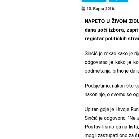
13. Rujna 2016.
NAPETO U ŽIVOM ZIDU –
dana uoči izbora, zapri
registar političkih str
Sinčić je rekao kako je r
odgovarao je kako je koal
podmetanja, bitno je da i
Podsjetimo, nakon što su 
nakon nje, o svemu se ogla
Upitan gdje je Hrvoje Runt
Sinčić je odgovorio: “Ne 
Postavili smo ga na listu
mogli zastupati ono za št