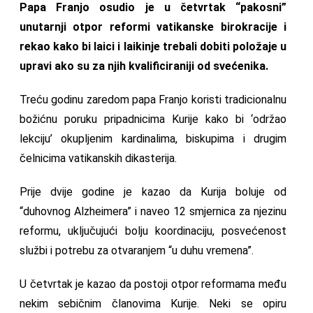
Papa Franjo osudio je u četvrtak “pakosni”
unutarnji otpor reformi vatikanske birokracije i
rekao kako bi laici i laikinje trebali dobiti položaje u
upravi ako su za njih kvalificiraniji od svećenika.
Treću godinu zaredom papa Franjo koristi tradicionalnu
božićnu poruku pripadnicima Kurije kako bi ‘održao
lekciju’ okupljenim kardinalima, biskupima i drugim
čelnicima vatikanskih dikasterija.
Prije dvije godine je kazao da Kurija boluje od
“duhovnog Alzheimera” i naveo 12 smjernica za njezinu
reformu, uključujući bolju koordinaciju, posvećenost
službi i potrebu za otvaranjem “u duhu vremena”.
U četvrtak je kazao da postoji otpor reformama među
nekim sebičnim članovima Kurije. Neki se opiru