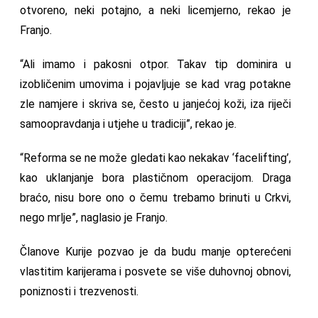
otvoreno, neki potajno, a neki licemjerno, rekao je
Franjo.
“Ali imamo i pakosni otpor. Takav tip dominira u
izobličenim umovima i pojavljuje se kad vrag potakne
zle namjere i skriva se, često u janjećoj koži, iza riječi
samoopravdanja i utjehe u tradiciji”, rekao je.
“Reforma se ne može gledati kao nekakav ‘facelifting’,
kao uklanjanje bora plastičnom operacijom. Draga
braćo, nisu bore ono o čemu trebamo brinuti u Crkvi,
nego mrlje”, naglasio je Franjo.
Članove Kurije pozvao je da budu manje opterećeni
vlastitim karijerama i posvete se više duhovnoj obnovi,
poniznosti i trezvenosti.