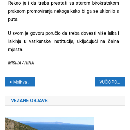
Rekao je i da treba prestati sa starom birokratskom
praksom promoviranja nekoga kako bi ga se uklonilo s
puta.
U svom je govoru poručio da treba dovesti više laika i
laikinja u vatikanske institucije, uključujući na čelna
mjesta.
MISIJA / HINA
Navigacija objava
Molitva – Petak, 23. prosinca
VUČIĆ POVODOM NAORUŽAVANJA SRBIJE: Više nikada nećemo doživjeti 1995.!
VEZANE OBJAVE: