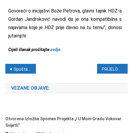
Govoreći o inicijativi Bože Petrova, glavni tajnik HDZ-a
Gordan Jandroković navodi da je ona kompatibilna s
najavama koje je HDZ prije davao na tu temu”, donosi
jutarnji.hr.
Cijeli članak pročitajte
ovdje.
Navigacija objava
Spuštanjem barjaka sv. Vlaha u Dubrovniku zatvorena 1045. Festa
PRIJELOMNA VIJEST Hribar zatražio razrješenje, Upravni odbor HAVC-a prihvatio!
VEZANE OBJAVE:
Otvorena Izložba Spomen Projekta „I U Mom Gradu Vukovar
Svijetli“