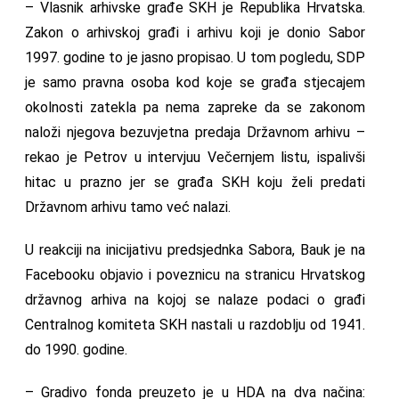
– Vlasnik arhivske građe SKH je Republika Hrvatska.
Zakon o arhivskoj građi i arhivu koji je donio Sabor
1997. godine to je jasno propisao. U tom pogledu, SDP
je samo pravna osoba kod koje se građa stjecajem
okolnosti zatekla pa nema zapreke da se zakonom
naloži njegova bezuvjetna predaja Državnom arhivu –
rekao je Petrov u intervjuu Večernjem listu, ispalivši
hitac u prazno jer se građa SKH koju želi predati
Državnom arhivu tamo već nalazi.
U reakciji na inicijativu predsjednka Sabora, Bauk je na
Facebooku objavio i poveznicu na stranicu Hrvatskog
državnog arhiva na kojoj se nalaze podaci o građi
Centralnog komiteta SKH nastali u razdoblju od 1941.
do 1990. godine.
– Gradivo fonda preuzeto je u HDA na dva načina: