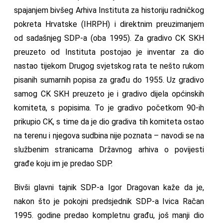
spajanjem bivšeg Arhiva Instituta za historiju radničkog
pokreta Hrvatske (IHRPH) i direktnim preuzimanjem
od sadašnjeg SDP-a (oba 1995). Za gradivo CK SKH
preuzeto od Instituta postojao je inventar za dio
nastao tijekom Drugog svjetskog rata te nešto rukom
pisanih sumarnih popisa za građu do 1955. Uz gradivo
samog CK SKH preuzeto je i gradivo dijela općinskih
komiteta, s popisima. To je gradivo početkom 90-ih
prikupio CK, s time da je dio gradiva tih komiteta ostao
na terenu i njegova sudbina nije poznata – navodi se na
službenim stranicama Državnog arhiva o povijesti
građe koju im je predao SDP.
Bivši glavni tajnik SDP-a Igor Dragovan kaže da je,
nakon što je pokojni predsjednik SDP-a Ivica Račan
1995. godine predao kompletnu građu, još manji dio