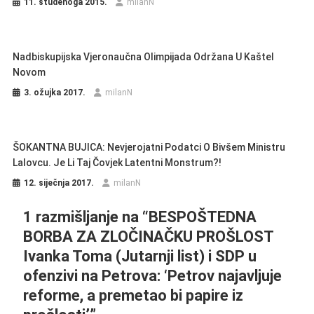
11. studenoga 2015.
milanN
Nadbiskupijska Vjeronaučna Olimpijada Održana U Kaštel
Novom
3. ožujka 2017.
milanN
ŠOKANTNA BUJICA: Nevjerojatni Podatci O Bivšem Ministru
Lalovcu. Je Li Taj Čovjek Latentni Monstrum?!
12. siječnja 2017.
milanN
1 razmišljanje na “
BESPOŠTEDNA
BORBA ZA ZLOČINAČKU PROŠLOST
Ivanka Toma (Jutarnji list) i SDP u
ofenzivi na Petrova: ‘Petrov najavljuje
reforme, a premetao bi papire iz