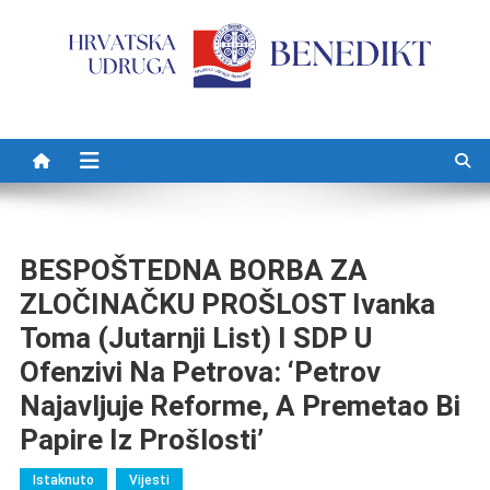
Preskočite na sadržaj
BESPOŠTEDNA BORBA ZA
ZLOČINAČKU PROŠLOST Ivanka
Toma (Jutarnji List) I SDP U
Ofenzivi Na Petrova: ‘Petrov
Najavljuje Reforme, A Premetao Bi
Papire Iz Prošlosti’
Istaknuto
Vijesti